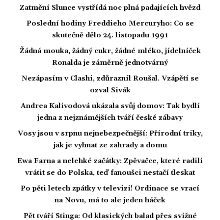
Zatmění Slunce vystřídá noc plná padajících hvězd
Poslední hodiny Freddieho Mercuryho: Co se
skutečně dělo 24. listopadu 1991
Žádná mouka, žádný cukr, žádné mléko, jídelníček
Ronalda je záměrně jednotvárný
Nezápasím v Clashi, zdůraznil Roušal. Vzápětí se
ozval Sivák
Andrea Kalivodová ukázala svůj domov: Tak bydlí
jedna z nejznámějších tváří české zábavy
Vosy jsou v srpnu nejnebezpečnější: Přírodní triky,
jak je vyhnat ze zahrady a domu
Ewa Farna a nelehké začátky: Zpěvačce, které radili
vrátit se do Polska, teď fanoušci nestačí tleskat
Po pěti letech zpátky v televizi! Ordinace se vrací
na Novu, má to ale jeden háček
Pět tváří Stinga: Od klasických balad přes svižné