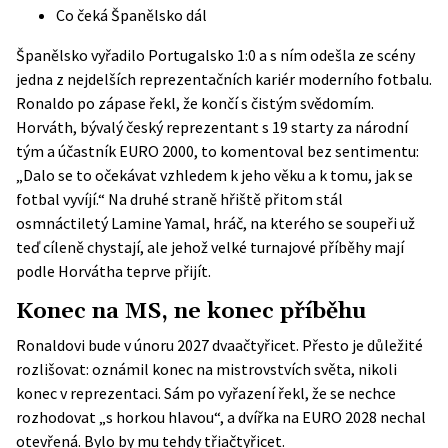
Co čeká Španělsko dál
Španělsko vyřadilo Portugalsko 1:0 a s ním odešla ze scény
jedna z nejdelších reprezentačních kariér moderního fotbalu.
Ronaldo po zápase řekl, že končí s čistým svědomím.
Horváth, bývalý český reprezentant s 19 starty za národní
tým a účastník EURO 2000, to komentoval bez sentimentu:
„Dalo se to očekávat vzhledem k jeho věku a k tomu, jak se
fotbal vyvíjí.“ Na druhé straně hřiště přitom stál
osmnáctiletý Lamine Yamal, hráč, na kterého se soupeři už
teď cíleně chystají, ale jehož velké turnajové příběhy mají
podle Horvátha teprve přijít.
Konec na MS, ne konec příběhu
Ronaldovi bude v únoru 2027 dvaačtyřicet. Přesto je důležité
rozlišovat: oznámil konec na mistrovstvích světa, nikoli
konec v reprezentaci. Sám po vyřazení řekl, že se nechce
rozhodovat „s horkou hlavou“, a dvířka na EURO 2028 nechal
otevřená. Bylo by mu tehdy třiačtyřicet.