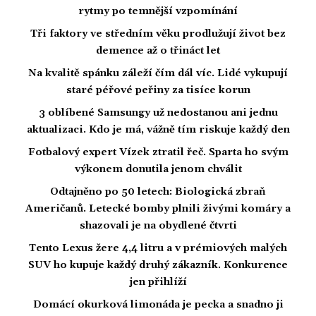
rytmy po temnější vzpomínání
Tři faktory ve středním věku prodlužují život bez
demence až o třináct let
Na kvalitě spánku záleží čím dál víc. Lidé vykupují
staré péřové peřiny za tisíce korun
3 oblíbené Samsungy už nedostanou ani jednu
aktualizaci. Kdo je má, vážně tím riskuje každý den
Fotbalový expert Vízek ztratil řeč. Sparta ho svým
výkonem donutila jenom chválit
Odtajněno po 50 letech: Biologická zbraň
Američanů. Letecké bomby plnili živými komáry a
shazovali je na obydlené čtvrti
Tento Lexus žere 4,4 litru a v prémiových malých
SUV ho kupuje každý druhý zákazník. Konkurence
jen přihlíží
Domácí okurková limonáda je pecka a snadno ji