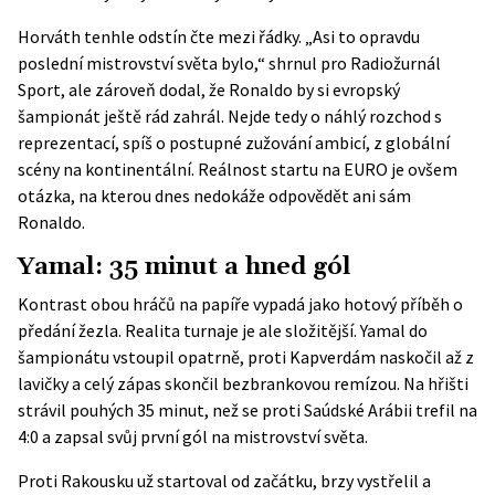
Horváth tenhle odstín čte mezi řádky. „Asi to opravdu
poslední mistrovství světa bylo,“ shrnul pro
Radiožurnál
Sport
, ale zároveň dodal, že Ronaldo by si evropský
šampionát ještě rád zahrál. Nejde tedy o náhlý rozchod s
reprezentací, spíš o postupné zužování ambicí, z globální
scény na kontinentální. Reálnost startu na EURO je ovšem
otázka, na kterou dnes nedokáže odpovědět ani sám
Ronaldo.
Yamal: 35 minut a hned gól
Kontrast obou hráčů na papíře vypadá jako hotový příběh o
předání žezla. Realita turnaje je ale složitější. Yamal do
šampionátu vstoupil opatrně, proti Kapverdám naskočil až z
lavičky a celý zápas skončil bezbrankovou remízou. Na hřišti
strávil pouhých 35 minut, než se proti Saúdské Arábii trefil na
4:0 a zapsal svůj
první gól na mistrovství světa
.
Proti Rakousku už startoval od začátku, brzy vystřelil a