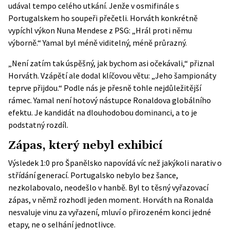
udával tempo celého utkání. Jenže v osmifinále s
Portugalskem ho soupeři přečetli. Horváth konkrétně
vypíchl výkon Nuna Mendese z PSG: „Hrál proti němu
výborně.“ Yamal byl méně viditelný, méně průrazný.
„Není zatím tak úspěšný, jak bychom asi očekávali,“ přiznal
Horváth. Vzápětí ale dodal klíčovou větu: „Jeho šampionáty
teprve přijdou.“ Podle nás je přesně tohle nejdůležitější
rámec. Yamal není hotový nástupce Ronaldova globálního
efektu. Je kandidát na dlouhodobou dominanci, a to je
podstatný rozdíl.
Zápas, který nebyl exhibicí
Výsledek 1:0 pro Španělsko napovídá víc než jakýkoli narativ o
střídání generací. Portugalsko nebylo bez šance,
nezkolabovalo, neodešlo v hanbě. Byl to těsný vyřazovací
zápas, v němž rozhodl jeden moment. Horváth na Ronalda
nesvaluje vinu za vyřazení, mluví o přirozeném konci jedné
etapy, ne o selhání jednotlivce.