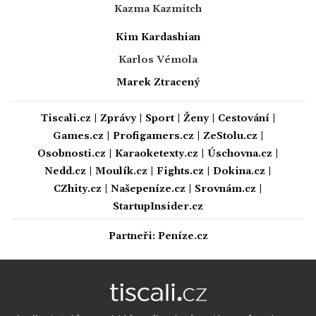
Kazma Kazmitch
Kim Kardashian
Karlos Vémola
Marek Ztracený
Tiscali.cz
|
Zprávy
|
Sport
|
Ženy
|
Cestování
|
Games.cz
|
Profigamers.cz
|
ZeStolu.cz
|
Osobnosti.cz
|
Karaoketexty.cz
|
Úschovna.cz
|
Nedd.cz
|
Moulík.cz
|
Fights.cz
|
Dokina.cz
|
CZhity.cz
|
Našepeníze.cz
|
Srovnám.cz
|
StartupInsider.cz
Partneři:
Peníze.cz