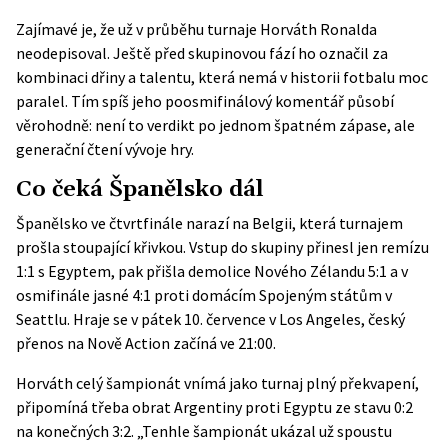
Zajímavé je, že už v průběhu turnaje Horváth Ronalda
neodepisoval. Ještě před skupinovou fází ho označil za
kombinaci dřiny a talentu, která nemá v historii fotbalu moc
paralel. Tím spíš jeho poosmifinálový komentář působí
věrohodně: není to verdikt po jednom špatném zápase, ale
generační čtení vývoje hry.
Co čeká Španělsko dál
Španělsko ve čtvrtfinále narazí na Belgii, která turnajem
prošla stoupající křivkou. Vstup do skupiny přinesl jen remízu
1:1 s Egyptem, pak přišla demolice Nového Zélandu 5:1 a v
osmifinále jasné 4:1 proti domácím Spojeným státům v
Seattlu. Hraje se v pátek 10. července v Los Angeles, český
přenos na Nově Action začíná ve 21:00.
Horváth celý šampionát vnímá jako turnaj plný překvapení,
připomíná třeba obrat Argentiny proti Egyptu ze stavu 0:2
na konečných 3:2. „Tenhle šampionát ukázal už spoustu