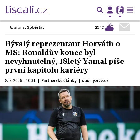
25°C
8. srpna
,
Soběslav
Bývalý reprezentant Horváth o
MS: Ronaldův konec byl
nevyhnutelný, 18letý Yamal píše
první kapitolu kariéry
8. 7. 2026 – 10:31
|
Partnerské články
|
sportyzive.cz