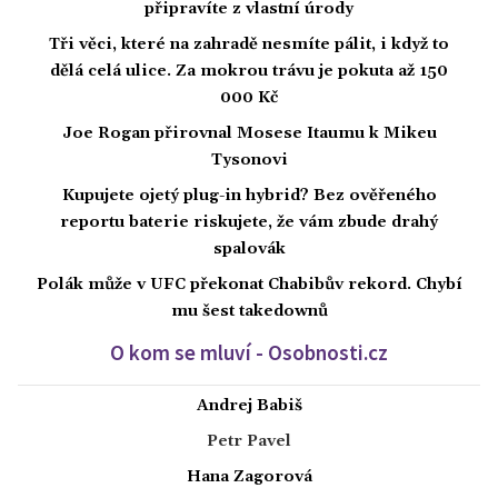
připravíte z vlastní úrody
Tři věci, které na zahradě nesmíte pálit, i když to
dělá celá ulice. Za mokrou trávu je pokuta až 150
000 Kč
Joe Rogan přirovnal Mosese Itaumu k Mikeu
Tysonovi
Kupujete ojetý plug-in hybrid? Bez ověřeného
reportu baterie riskujete, že vám zbude drahý
spalovák
Polák může v UFC překonat Chabibův rekord. Chybí
mu šest takedownů
O kom se mluví - Osobnosti.cz
Andrej Babiš
Petr Pavel
Hana Zagorová