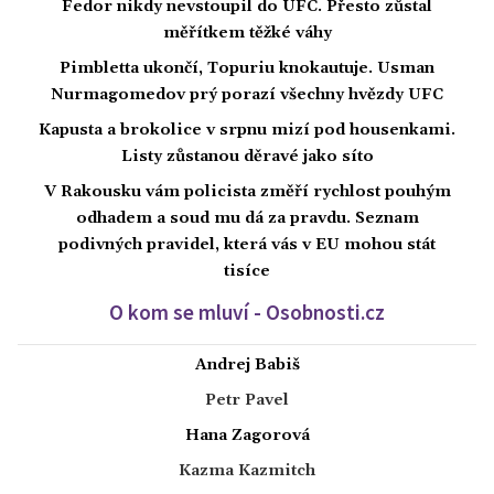
Fedor nikdy nevstoupil do UFC. Přesto zůstal
měřítkem těžké váhy
Pimbletta ukončí, Topuriu knokautuje. Usman
Nurmagomedov prý porazí všechny hvězdy UFC
Kapusta a brokolice v srpnu mizí pod housenkami.
Listy zůstanou děravé jako síto
V Rakousku vám policista změří rychlost pouhým
odhadem a soud mu dá za pravdu. Seznam
podivných pravidel, která vás v EU mohou stát
tisíce
O kom se mluví - Osobnosti.cz
Andrej Babiš
Petr Pavel
Hana Zagorová
Kazma Kazmitch