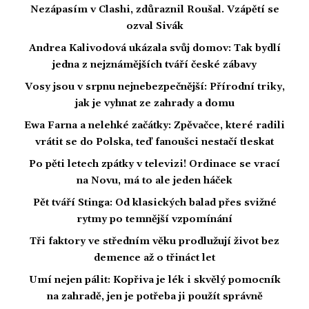
Nezápasím v Clashi, zdůraznil Roušal. Vzápětí se
ozval Sivák
Andrea Kalivodová ukázala svůj domov: Tak bydlí
jedna z nejznámějších tváří české zábavy
Vosy jsou v srpnu nejnebezpečnější: Přírodní triky,
jak je vyhnat ze zahrady a domu
Ewa Farna a nelehké začátky: Zpěvačce, které radili
vrátit se do Polska, teď fanoušci nestačí tleskat
Po pěti letech zpátky v televizi! Ordinace se vrací
na Novu, má to ale jeden háček
Pět tváří Stinga: Od klasických balad přes svižné
rytmy po temnější vzpomínání
Tři faktory ve středním věku prodlužují život bez
demence až o třináct let
Umí nejen pálit: Kopřiva je lék i skvělý pomocník
na zahradě, jen je potřeba ji použít správně