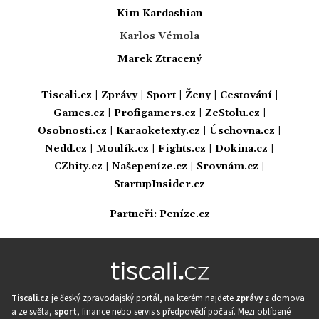
Kim Kardashian
Karlos Vémola
Marek Ztracený
Tiscali.cz
|
Zprávy
|
Sport
|
Ženy
|
Cestování
|
Games.cz
|
Profigamers.cz
|
ZeStolu.cz
|
Osobnosti.cz
|
Karaoketexty.cz
|
Úschovna.cz
|
Nedd.cz
|
Moulík.cz
|
Fights.cz
|
Dokina.cz
|
CZhity.cz
|
Našepeníze.cz
|
Srovnám.cz
|
StartupInsider.cz
Partneři:
Peníze.cz
Tiscali.cz
je český zpravodajský portál, na kterém najdete
zprávy
z domova
a ze světa,
sport
, finance nebo servis s předpovědí počasí. Mezi oblíbené