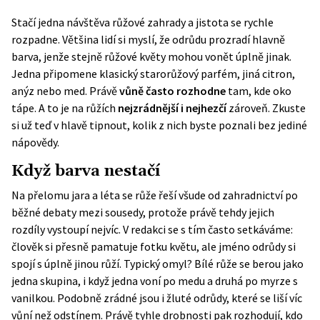
Stačí jedna návštěva růžové zahrady a jistota se rychle
rozpadne. Většina lidí si myslí, že odrůdu prozradí hlavně
barva, jenže stejně růžové květy mohou vonět úplně jinak.
Jedna připomene klasický starorůžový parfém, jiná citron,
anýz nebo med. Právě
vůně často rozhodne
tam, kde oko
tápe. A to je na růžích
nejzrádnější i nejhezčí
zároveň. Zkuste
si už teď v hlavě tipnout, kolik z nich byste poznali bez jediné
nápovědy.
Když barva nestačí
Na přelomu jara a léta se růže řeší všude od zahradnictví po
běžné debaty mezi sousedy, protože právě tehdy jejich
rozdíly vystoupí nejvíc. V redakci se s tím často setkáváme:
člověk si přesně pamatuje fotku květu, ale jméno odrůdy si
spojí s úplně jinou růží. Typický omyl? Bílé růže se berou jako
jedna skupina, i když jedna voní po medu a druhá po myrze s
vanilkou. Podobně zrádné jsou i žluté odrůdy, které se liší víc
vůní než odstínem. Právě tyhle drobnosti pak rozhodují, kdo