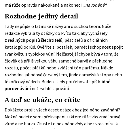
má růže opravdu nakoukané a nakonec i
„navoněné“
.
Rozhodne jediný detail
Tady nepůjde o latinské názvy ani o suchou teorii. Naše
redakce vybrala ty otázky do kvízu tak, aby vycházely
z
reálných popisů šlechtitelů
, pěstitelů a oficiálních
katalogů odrůd. Ověříte si postřeh, paměť i schopnost spojit
tvar květu s typickou vůní. Nejčastější chyba bývá v tom, že
člověk dá příliš velkou váhu samotné barvě a přehlédne
rozetu, počet plátků nebo zvláštní tón parfému. Někde
rozhodne jahodově červený lem, jinde damašská stopa nebo
lékořicový nádech. Budete tedy potřebovat spíš
klidné
porovnávání
než rychlé tipování.
A teď se ukáže, co cítíte
Dokážete projít všech deset otázek bez jediného zaváhání?
Možná budete sami překvapeni, u které růže vás zradí právě
vůně a ne barva. Zkuste to bez nápovědy a bez vracení se k