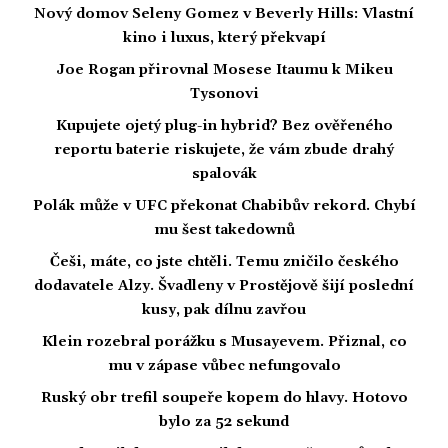
Nový domov Seleny Gomez v Beverly Hills: Vlastní
kino i luxus, který překvapí
Joe Rogan přirovnal Mosese Itaumu k Mikeu
Tysonovi
Kupujete ojetý plug-in hybrid? Bez ověřeného
reportu baterie riskujete, že vám zbude drahý
spalovák
Polák může v UFC překonat Chabibův rekord. Chybí
mu šest takedownů
Češi, máte, co jste chtěli. Temu zničilo českého
dodavatele Alzy. Švadleny v Prostějově šijí poslední
kusy, pak dílnu zavřou
Klein rozebral porážku s Musayevem. Přiznal, co
mu v zápase vůbec nefungovalo
Ruský obr trefil soupeře kopem do hlavy. Hotovo
bylo za 52 sekund