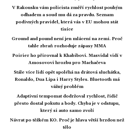
V Rakousku vám policista změří rychlost pouhým
odhadem a soud mu dá za pravdu. Seznam
podivných pravidel, která vás v EU mohou stát
tisíce
Ground and pound není jen mlácení na zemi. Proč
tahle zbraň rozhoduje zápasy MMA
Poirier ho přirovnal k Khabibovi. Masvidal vidí v
Amosovovi hrozbu pro Machačeva
Stále více lidí opět spoléhá na drátová sluchátka,
Ronaldo, Dua Lipa i Harry Styles. Bluetooth má
vážný problém
Adaptivní tempomat dodržoval rychlost, řidič
přesto dostal pokutu a body. Chyba je v odstupu,
který si auto samo zvolí
Návrat po těžkém KO. Proč je hlava větší brzdou než
tělo