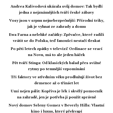
Andrea Kalivodová ukázala svůj domov: Tak bydlí
jedna z nejznámějších tváří české zábavy
Vosy jsou v srpnu nejnebezpečnější: Přírodní triky,
jak je vyhnat ze zahrady a domu
Ewa Farna a nelehké začátky: Zpěvačce, které radili
vrátit se do Polska, teď fanoušci nestačí tleskat
Po pěti letech zpátky v televizi! Ordinace se vrací
na Novu, má to ale jeden háček
Pět tváří Stinga: Od klasických balad přes svižné
rytmy po temnější vzpomínání
Tři faktory ve středním věku prodlužují život bez
demence až o třináct let
Umí nejen pálit: Kopřiva je lék i skvělý pomocník
na zahradě, jen je potřeba ji použít správně
Nový domov Seleny Gomez v Beverly Hills: Vlastní
kino i luxus, který překvapí