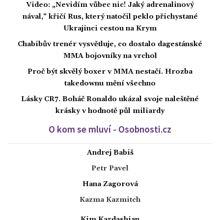
Video: „Nevidím vůbec nic! Jaký adrenalinový
nával,“ křičí Rus, který natočil peklo přichystané
Ukrajinci cestou na Krym
Chabibův trenér vysvětluje, co dostalo dagestánské
MMA bojovníky na vrchol
Proč být skvělý boxer v MMA nestačí. Hrozba
takedownu mění všechno
Lásky CR7. Boháč Ronaldo ukázal svoje naleštěné
krásky v hodnotě půl miliardy
O kom se mluví - Osobnosti.cz
Andrej Babiš
Petr Pavel
Hana Zagorová
Kazma Kazmitch
Kim Kardashian