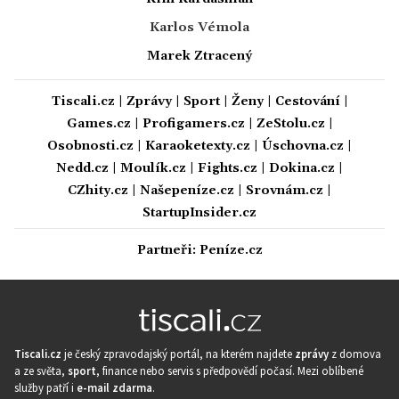
Karlos Vémola
Marek Ztracený
Tiscali.cz
|
Zprávy
|
Sport
|
Ženy
|
Cestování
|
Games.cz
|
Profigamers.cz
|
ZeStolu.cz
|
Osobnosti.cz
|
Karaoketexty.cz
|
Úschovna.cz
|
Nedd.cz
|
Moulík.cz
|
Fights.cz
|
Dokina.cz
|
CZhity.cz
|
Našepeníze.cz
|
Srovnám.cz
|
StartupInsider.cz
Partneři:
Peníze.cz
Tiscali.cz
je český zpravodajský portál, na kterém najdete
zprávy
z domova
a ze světa,
sport
, finance nebo servis s předpovědí počasí. Mezi oblíbené
služby patří i
e-mail zdarma
.