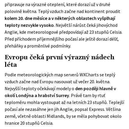
připravuje na výrazné oteplení, které dorazí už v druhé
polovině května. Teplý vzduch začne nad kontinent proudit
kolem 20. dne měsíce a v některých oblastech vyšplhají
teploty nezvykle vysoko
. Největší nárůst čeká jihovýchod
Anglie, kde meteorologové předpovídají až 23 stupňů Celsia.
Před příchodem příjemnějšího počasí ale ještě dorazí déšť,
přeháňky a proměnlivé podmínky.
Evropu čeká první výrazný nádech
léta
Podle meteorologických map serverů WXCharts se teplý
vzduch začne nad Evropu nasouvat už večer 20. května.
Nejvyšší teploty očekávají modely o
den později hlavně v
okolí Londýna a hrabství Surrey
. Právě tam by rtuť
teploměru mohla vystoupat až na letních 23 stupňů. Teplejší
počasí ale nezasáhne jen jih Anglie, popsal Express. Většina
země, včetně oblasti Midlands, by se měla pohybovat okolo
hranice 20 stupňů Celsia.