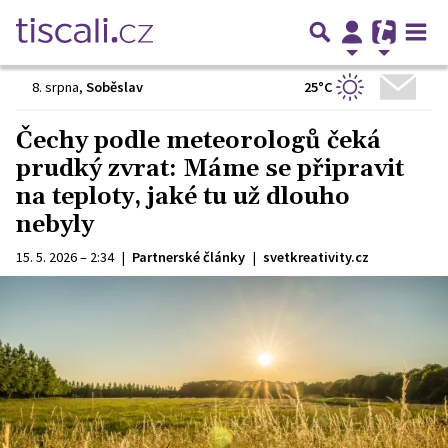
25°C
8. srpna
,
Soběslav
Čechy podle meteorologů čeká
prudký zvrat: Máme se připravit
na teploty, jaké tu už dlouho
nebyly
15. 5. 2026 – 2:34
|
Partnerské články
|
svetkreativity.cz