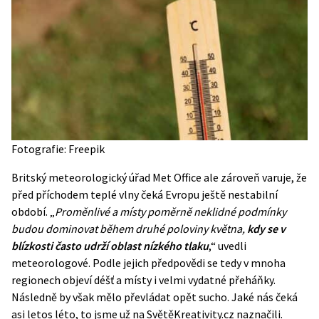
Fotografie: Freepik
Britský meteorologický úřad Met Office ale zároveň varuje, že
před příchodem teplé vlny čeká Evropu ještě nestabilní
období. „
Proměnlivé a místy poměrně neklidné podmínky
budou dominovat během druhé poloviny května,
kdy se v
blízkosti často udrží oblast nízkého tlaku
,“ uvedli
meteorologové. Podle jejich předpovědi se tedy v mnoha
regionech objeví déšť a místy i velmi vydatné přeháňky.
Následně by však mělo převládat opět sucho. Jaké nás čeká
asi letos
léto
, to jsme už na SvětěKreativity.cz naznačili.