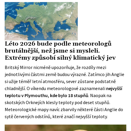
Léto 2026 bude podle meteorologů
brutálnější, než jsme si mysleli.
Extrémy způsobí silný klimatický jev
Britský Mirror nicméně upozorňuje, že rozdíly mezi
jednotlivými částmi země budou výrazné. Zatímco jih Anglie
si užije téměř letní atmosféru, sever zůstane podstatně
chladnější. O víkendu meteorologové zaznamenali
nejvyšší
teplotu v Plymouthu, kde bylo 18 stupňů
. Naopak na
skotských Orknejích klesly teploty pod deset stupňů.
Meteorologické mapy navíc zbarvily některé části Anglie do
sytě červených odstínů, které značí nejvyšší teploty.