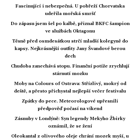
Fascinující i nebezpečná. U pobřeží Chorvatska
udeřila mořská smršť
Do zápasu jsem šel po kalbě, přiznal BKFC šampion
ve službách Oktagonu
Těsně před osmdesátkou strčí mladší kolegyně do
kapsy. Nejkrásnější outfity Jany Švandové berou
dech
Chudoba zanechává stopu. Finanční potíže zrychlují
stárnutí mozku
Moby na Colours of Ostrava: Střízlivý, mokrý od
deště, a přesto přichystal nejlepší večer festivalu
Zpátky do pece. Meteorologové upřesnili
předpověď počasí na víkend
Zásnuby v Londýně: Syn legendy Mekyho Žbirky
oznámil, že se žení
Oleokantal z olivového oleje chrání mozek myší, u