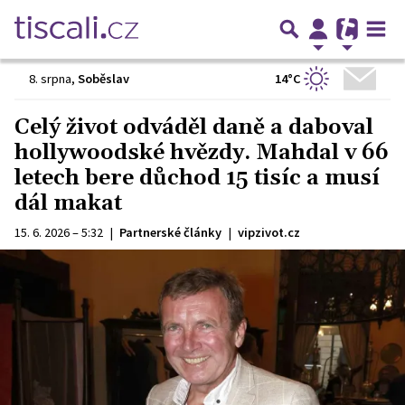
14°C
8. srpna
,
Soběslav
Celý život odváděl daně a daboval
hollywoodské hvězdy. Mahdal v 66
letech bere důchod 15 tisíc a musí
dál makat
15. 6. 2026 – 5:32
|
Partnerské články
|
vipzivot.cz