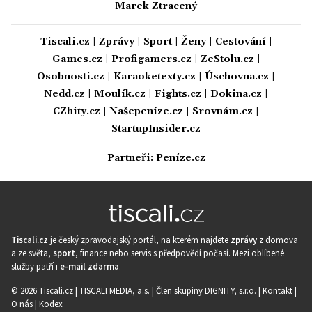
Marek Ztracený
Tiscali.cz
|
Zprávy
|
Sport
|
Ženy
|
Cestování
|
Games.cz
|
Profigamers.cz
|
ZeStolu.cz
|
Osobnosti.cz
|
Karaoketexty.cz
|
Úschovna.cz
|
Nedd.cz
|
Moulík.cz
|
Fights.cz
|
Dokina.cz
|
CZhity.cz
|
Našepeníze.cz
|
Srovnám.cz
|
StartupInsider.cz
Partneři:
Peníze.cz
Tiscali.cz
je český zpravodajský portál, na kterém najdete
zprávy
z domova
a ze světa,
sport
, finance nebo servis s předpovědí počasí. Mezi oblíbené
služby patří i
e-mail zdarma
.
© 2026 Tiscali.cz |
TISCALI MEDIA, a.s.
|
Člen skupiny DIGNITY, s.r.o.
|
Kontakt
|
O nás
|
Kodex