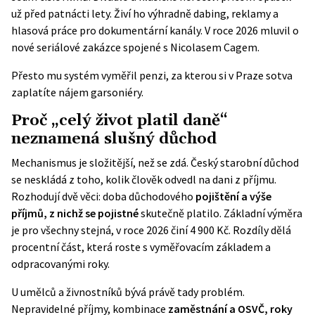
už před patnácti lety. Živí ho výhradně dabing, reklamy a
hlasová práce pro dokumentární kanály. V roce 2026 mluvil o
nové seriálové zakázce spojené s Nicolasem Cagem.
Přesto mu systém vyměřil penzi, za kterou si v Praze sotva
zaplatíte nájem garsoniéry.
Proč „celý život platil daně“
neznamená slušný důchod
Mechanismus je složitější, než se zdá. Český starobní důchod
se neskládá z toho, kolik člověk odvedl na dani z příjmu.
Rozhodují dvě věci: doba důchodového
pojištění a výše
příjmů, z nichž se pojistné
skutečně platilo. Základní výměra
je pro všechny stejná, v roce 2026 činí 4 900 Kč. Rozdíly dělá
procentní část, která roste s vyměřovacím základem a
odpracovanými roky.
U umělců a živnostníků bývá právě tady problém.
Nepravidelné příjmy, kombinace
zaměstnání a OSVČ, roky