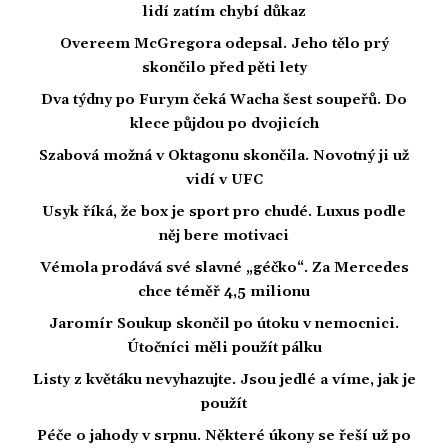
lidí zatím chybí důkaz
Overeem McGregora odepsal. Jeho tělo prý
skončilo před pěti lety
Dva týdny po Furym čeká Wacha šest soupeřů. Do
klece půjdou po dvojicích
Szabová možná v Oktagonu skončila. Novotný ji už
vidí v UFC
Usyk říká, že box je sport pro chudé. Luxus podle
něj bere motivaci
Vémola prodává své slavné „géčko“. Za Mercedes
chce téměř 4,5 milionu
Jaromír Soukup skončil po útoku v nemocnici.
Útočníci měli použít pálku
Listy z květáku nevyhazujte. Jsou jedlé a víme, jak je
použít
Péče o jahody v srpnu. Některé úkony se řeší už po