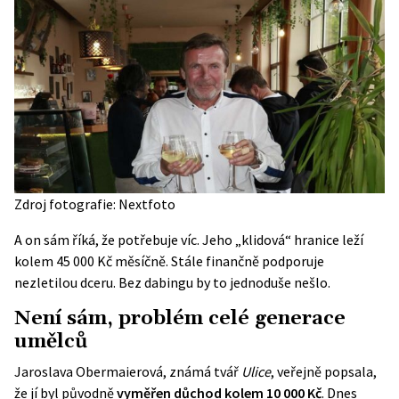
Zdroj fotografie: Nextfoto
A on sám říká, že potřebuje víc. Jeho „klidová“ hranice leží
kolem 45 000 Kč měsíčně. Stále finančně podporuje
nezletilou dceru. Bez dabingu by to jednoduše nešlo.
Není sám, problém celé generace
umělců
Jaroslava Obermaierová, známá tvář
Ulice
, veřejně popsala,
že jí byl původně
vyměřen důchod kolem 10 000 Kč
. Dnes