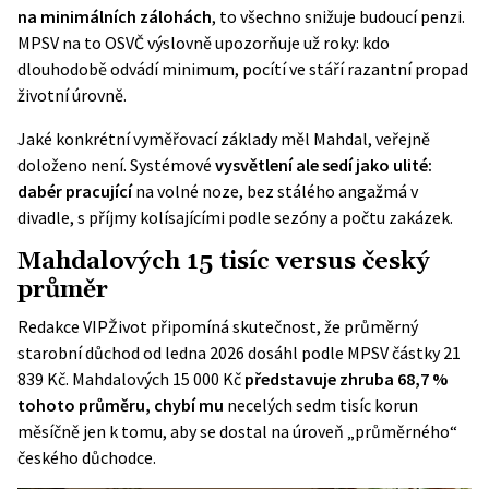
na minimálních zálohách
, to všechno snižuje budoucí penzi.
MPSV
na to OSVČ výslovně upozorňuje už roky: kdo
dlouhodobě odvádí minimum, pocítí ve stáří razantní propad
životní úrovně.
Jaké konkrétní vyměřovací základy měl Mahdal, veřejně
doloženo není. Systémové
vysvětlení ale sedí jako ulité:
dabér pracující
na volné noze, bez stálého angažmá v
divadle, s příjmy kolísajícími podle sezóny a počtu zakázek.
Mahdalových 15 tisíc versus český
průměr
Redakce VIPŽivot připomíná skutečnost, že průměrný
starobní důchod od ledna 2026 dosáhl podle
MPSV
částky 21
839 Kč. Mahdalových 15 000 Kč
představuje zhruba 68,7 %
tohoto průměru, chybí mu
necelých sedm tisíc korun
měsíčně jen k tomu, aby se dostal na úroveň „průměrného“
českého důchodce.