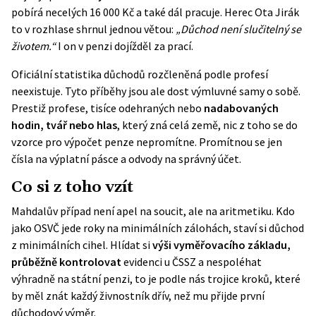
pobírá necelých 16 000 Kč a také dál pracuje. Herec Ota Jirák
to v rozhlase shrnul jednou větou:
„Důchod není slučitelný se
životem.“
I on v penzi dojížděl za prací.
Oficiální statistika důchodů rozčleněná podle profesí
neexistuje. Tyto příběhy jsou ale dost výmluvné samy o sobě.
Prestiž profese, tisíce odehraných nebo
nadabovaných
hodin, tvář nebo hlas
, který zná celá země, nic z toho se do
vzorce pro výpočet penze nepromítne. Promítnou se jen
čísla na výplatní pásce a odvody na správný účet.
Co si z toho vzít
Mahdalův případ není apel na soucit, ale na aritmetiku. Kdo
jako OSVČ jede roky na minimálních zálohách, staví si důchod
z minimálních cihel. Hlídat si
výši vyměřovacího základu,
průběžně kontrolovat
evidenci u ČSSZ a nespoléhat
výhradně na státní penzi, to je podle nás trojice kroků, které
by měl znát každý živnostník dřív, než mu přijde první
důchodový výměr.