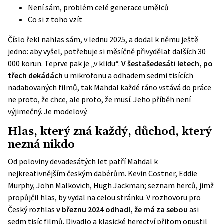
Není sám, problém celé generace umělců
Co si z toho vzít
Číslo řekl nahlas sám, v lednu 2025, a dodal k němu ještě
jedno: aby vyšel, potřebuje si měsíčně přivydělat dalších 30
000 korun. Teprve pak je „v klidu“.
V šestašedesáti letech, po
třech dekádách
u mikrofonu a odhadem sedmi tisících
nadabovaných filmů, tak Mahdal každé ráno vstává do práce
ne proto, že chce, ale proto, že musí. Jeho příběh není
výjimečný. Je modelový.
Hlas, který zná každý, důchod, který
nezná nikdo
Od poloviny devadesátých let patří Mahdal k
nejkreativnějším českým dabérům. Kevin Costner, Eddie
Murphy, John Malkovich, Hugh Jackman; seznam herců, jimž
propůjčil hlas, by vydal na celou stránku. V rozhovoru pro
Český rozhlas
v březnu 2024 odhadl, že má za sebou
asi
sedm tisíc filmů. Divadlo a klasické herectví přitom opustil