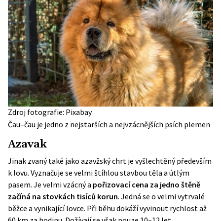
Zdroj fotografie: Pixabay
Čau–čau je jedno z nejstarších a nejvzácnějších psích plemen
Azavak
Jinak zvaný také jako azavžský chrt je vyšlechtěný především
k lovu. Vyznačuje se velmi štíhlou stavbou těla a útlým
pasem. Je velmi vzácný a
pořizovací cena za jedno štěně
začíná na stovkách tisíců korun
. Jedná se o velmi vytrvalé
běžce a vynikající lovce. Při běhu dokáží vyvinout rychlost až
60 km za hodinu. Dožívají se však pouze 10–12 let.