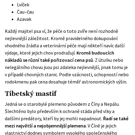
Lvíček
Čau–čau
Azavak
Každý majitel psa ví, že péče o toto zvíře není rozhodně
nejlevnější záležitost. Kromě pravidelného dokupování
vhodného žrádla a veterinární péče mají někteří navíc další
výdaje, které jejich chov prodražují.
Kromě budoucích
nákladů se různí také pořizovací cena psů
. Z útulku nebo
nelegálního chovu jsou psi zdaleka nejlevnější, jinak tomu je
v případě chovných stanic. Podle vzácnosti, schopností nebo
rodokmenu pak cena dosahuje téměř astronomických výšin.
Tibetský mastif
Jedná se o starobylé plemeno původem z Číny a Nepálu.
Šlechtěno bylo především k ochraně stáda před vlky a
dalšími predátory, kteří by jej mohli napadnout.
Řadí se také
mezi největší a nejobjemnější plemena
. V Číně je jejich
vlastnictví dodnes symbolem vysokého společenského