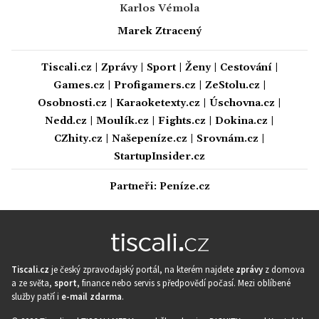
Karlos Vémola
Marek Ztracený
Tiscali.cz
|
Zprávy
|
Sport
|
Ženy
|
Cestování
|
Games.cz
|
Profigamers.cz
|
ZeStolu.cz
|
Osobnosti.cz
|
Karaoketexty.cz
|
Úschovna.cz
|
Nedd.cz
|
Moulík.cz
|
Fights.cz
|
Dokina.cz
|
CZhity.cz
|
Našepeníze.cz
|
Srovnám.cz
|
StartupInsider.cz
Partneři:
Peníze.cz
Tiscali.cz
je český zpravodajský portál, na kterém najdete
zprávy
z domova
a ze světa,
sport
, finance nebo servis s předpovědí počasí. Mezi oblíbené
služby patří i
e-mail zdarma
.