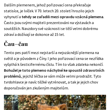
Dalším plemenem, jehož pořizovací cena překračuje
statisíce, je lvíček. V 70. letech 20. století hrozilo jejich
vyhynutí a
tehdy se zařadili mezi opravdu vzácná plemena
.
Často jsou svými majiteli prezentováni na výstavách a
soutěžích. Navzdory své vzácnosti se těší velmi dobrému
zdraví a dožívají se dokonce až 15 let.
Čau–čau
Tento pes patří mezi nejstarší a nejvzácnější plemena na
světě a je původem z Číny. I jeho pořizovací cena se nezřídka
vyšplhá k šesticifernému číslu. Tím to však zdaleka nekončí.
Bohužel je toto plemeno náchylné ke spoustě zdravotních
problémů
, jejichž léčba se vám může velmi prodražit. Tyto
tvrdohlavce
je navíc těžké vytrénovat
, a tak je jejich chov
doporučován jen zkušeným majitelům.