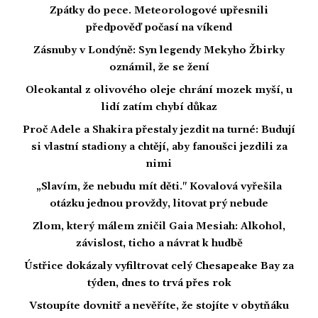
Zpátky do pece. Meteorologové upřesnili
předpověď počasí na víkend
Zásnuby v Londýně: Syn legendy Mekyho Žbirky
oznámil, že se žení
Oleokantal z olivového oleje chrání mozek myší, u
lidí zatím chybí důkaz
Proč Adele a Shakira přestaly jezdit na turné: Budují
si vlastní stadiony a chtějí, aby fanoušci jezdili za
nimi
„Slavím, že nebudu mít děti." Kovalová vyřešila
otázku jednou provždy, litovat prý nebude
Zlom, který málem zničil Gaia Mesiah: Alkohol,
závislost, ticho a návrat k hudbě
Ústřice dokázaly vyfiltrovat celý Chesapeake Bay za
týden, dnes to trvá přes rok
Vstoupíte dovnitř a nevěříte, že stojíte v obytňáku