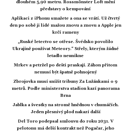
dlouhém 5,90 metru. Rossmönster Loft mění
představy o kempování
Aplikaci z iPhonu smažete a ona se vrátí. Už čtvrtý
den po sobě ji lidé mažou znovu a znovu a Apple jen
krčí rameny
„Ruské letectvo se otřese. Švédsko povolilo
Ukrajině používat Meteory.“ Střely, kterým žádné
letadlo neunikne
Mrkev a petržel po dešti praskají. Záhon přitom
nemusí být špatně pohnojený
Zbrojovka musí snížit tribuny Za Lužánkami o 9
metrů. Podle ministerstva stadion kazí panorama
Brna
Jablka a švestky na stromě hnědnou v chumáčích.
Jeden plesnivý plod nakazí další
Del Toro podepsal smlouvu do roku 2031. V
pelotonu má delší kontrakt než Pogačar, jeho