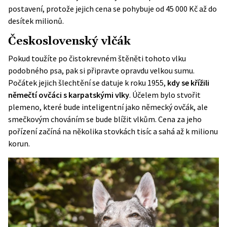
postavení, protože jejich cena se pohybuje od 45 000 Kč až do
desítek milionů.
Československý vlčák
Pokud toužíte po čistokrevném štěněti tohoto vlku
podobného
psa
, pak si připravte opravdu velkou sumu.
Počátek jejich šlechtění se datuje k roku 1955,
kdy se křížili
němečtí ovčáci s karpatskými vlky
. Účelem bylo stvořit
plemeno, které bude inteligentní jako německý ovčák, ale
smečkovým chováním se bude blížit vlkům. Cena za jeho
pořízení začíná na několika stovkách tisíc a sahá až k milionu
korun.