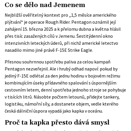
Co se dělo nad Jemenem
Nejbližší ověřitelný kontext pro „1,5 měsíce amerického
plýtvání“ je operace Rough Rider. Pentagon oznámil její
zahájení 15. března 2025 a k přelomu dubna a května hlásil
přes tisíc zasažených cílů v Jemenu. Šestitýdenní okno
intenzivních leteckých úderů, při nichž americké letectvo
nasadilo mimo jiné právě F-15E Strike Eagle.
Přesnou souhrnnou spotřebu paliva za celou kampaň
Pentagon nezveřejnil. Ale i hrubý odhad napoví: pokud by
jediný F-15E odlétal za den jednu hodinu v bojovém režimu
kombinujícím úseky přídavného spalování s úspornějším
cestovním letem, denní spotřeba jednoho stroje se pohybuje
v tisících litrů. Násobte počtem letounů, přidejte tankery,
logistiku, námořní síly, a dostanete objem, vedle kterého
česká dálniční úspora vypadá jako kapka v oceánu.
Proč ta kapka přesto dává smysl