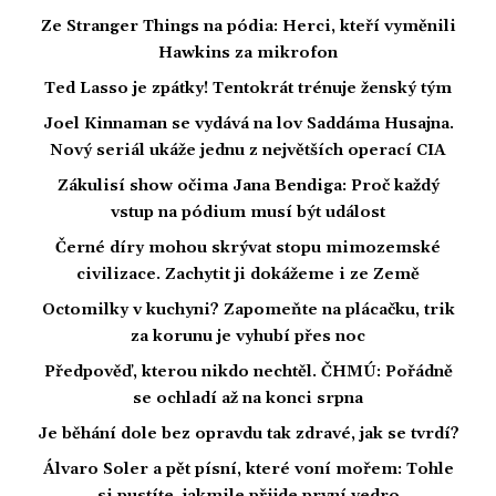
Ze Stranger Things na pódia: Herci, kteří vyměnili
Hawkins za mikrofon
Ted Lasso je zpátky! Tentokrát trénuje ženský tým
Joel Kinnaman se vydává na lov Saddáma Husajna.
Nový seriál ukáže jednu z největších operací CIA
Zákulisí show očima Jana Bendiga: Proč každý
vstup na pódium musí být událost
Černé díry mohou skrývat stopu mimozemské
civilizace. Zachytit ji dokážeme i ze Země
Octomilky v kuchyni? Zapomeňte na plácačku, trik
za korunu je vyhubí přes noc
Předpověď, kterou nikdo nechtěl. ČHMÚ: Pořádně
se ochladí až na konci srpna
Je běhání dole bez opravdu tak zdravé, jak se tvrdí?
Álvaro Soler a pět písní, které voní mořem: Tohle