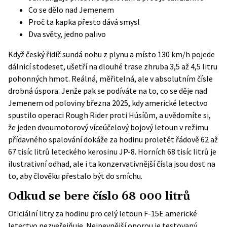
Co se dělo nad Jemenem
Proč ta kapka přesto dává smysl
Dva světy, jedno palivo
Když český řidič sundá nohu z plynu a místo 130 km/h pojede
dálnicí stodeset, ušetří na dlouhé trase zhruba 3,5 až 4,5 litru
pohonných hmot. Reálná, měřitelná, ale v absolutním čísle
drobná úspora. Jenže pak se podíváte na to, co se děje nad
Jemenem od poloviny března 2025, kdy americké letectvo
spustilo operaci Rough Rider proti Húsíům, a uvědomíte si,
že jeden dvoumotorový víceúčelový bojový letoun v režimu
přídavného spalování dokáže za hodinu proletět řádově 62 až
67 tisíc litrů leteckého kerosinu JP-8. Horních 68 tisíc litrů je
ilustrativní odhad, ale i ta konzervativnější čísla jsou dost na
to, aby člověku přestalo být do smíchu.
Odkud se bere číslo 68 000 litrů
Oficiální litry za hodinu pro celý letoun F-15E americké
letectvo nezveřejňuje. Nejpevnější oporou je
testovaný