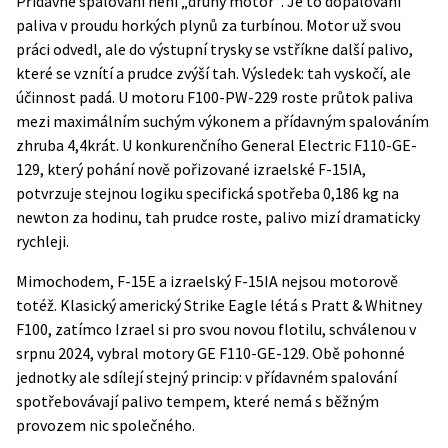
Přídavné spalování není „druhý motor“. Je to dopalování
paliva v proudu horkých plynů za turbínou. Motor už svou
práci odvedl, ale do výstupní trysky se vstříkne další palivo,
které se vznítí a prudce zvýší tah. Výsledek: tah vyskočí, ale
účinnost padá. U motoru F100-PW-229 roste průtok paliva
mezi maximálním suchým výkonem a přídavným spalováním
zhruba 4,4krát. U konkurenčního General Electric F110-GE-
129, který pohání nově pořizované izraelské F-15IA,
potvrzuje stejnou logiku specifická spotřeba 0,186 kg na
newton za hodinu, tah prudce roste, palivo mizí dramaticky
rychleji.
Mimochodem, F-15E a izraelský F-15IA nejsou motorově
totéž. Klasický americký Strike Eagle létá s Pratt & Whitney
F100, zatímco Izrael si pro svou novou flotilu,
schválenou v
srpnu 2024
, vybral motory GE F110-GE-129. Obě pohonné
jednotky ale sdílejí stejný princip: v přídavném spalování
spotřebovávají palivo tempem, které nemá s běžným
provozem nic společného.