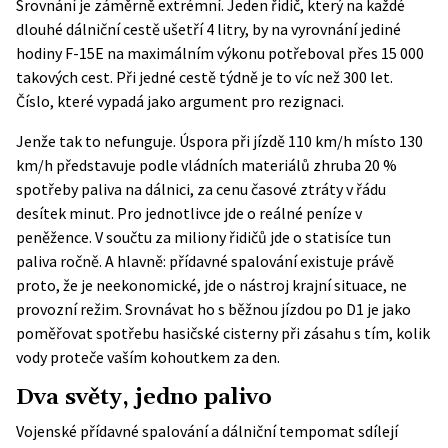
Srovnání je záměrně extrémní. Jeden řidič, který na každé
dlouhé dálniční cestě ušetří 4 litry, by na vyrovnání jediné
hodiny F-15E na maximálním výkonu potřeboval přes 15 000
takových cest. Při jedné cestě týdně je to víc než 300 let.
Číslo, které vypadá jako argument pro rezignaci.
Jenže tak to nefunguje. Úspora při jízdě 110 km/h místo 130
km/h představuje podle vládních materiálů zhruba 20 %
spotřeby paliva na dálnici, za cenu časové ztráty v řádu
desítek minut. Pro jednotlivce jde o reálné peníze v
peněžence. V součtu za miliony řidičů jde o statisíce tun
paliva ročně. A hlavně: přídavné spalování existuje právě
proto, že je neekonomické, jde o nástroj krajní situace, ne
provozní režim. Srovnávat ho s běžnou jízdou po D1 je jako
poměřovat spotřebu hasičské cisterny při zásahu s tím, kolik
vody proteče vaším kohoutkem za den.
Dva světy, jedno palivo
Vojenské přídavné spalování a dálniční tempomat sdílejí