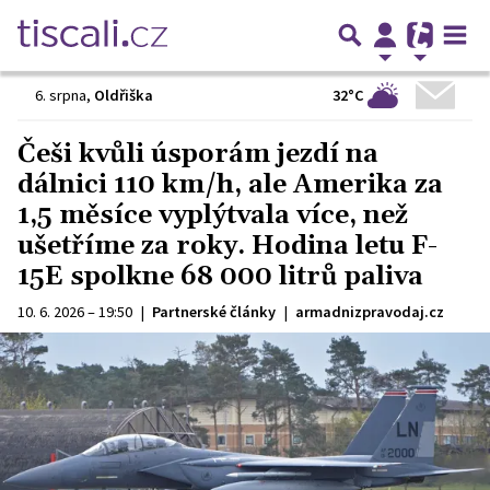
32°C
6. srpna
,
Oldřiška
Češi kvůli úsporám jezdí na
dálnici 110 km/h, ale Amerika za
1,5 měsíce vyplýtvala více, než
ušetříme za roky. Hodina letu F-
15E spolkne 68 000 litrů paliva
10. 6. 2026 – 19:50
|
Partnerské články
|
armadnizpravodaj.cz