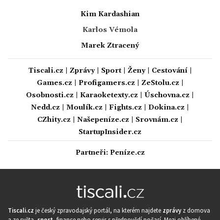
Kim Kardashian
Karlos Vémola
Marek Ztracený
Tiscali.cz
|
Zprávy
|
Sport
|
Ženy
|
Cestování
|
Games.cz
|
Profigamers.cz
|
ZeStolu.cz
|
Osobnosti.cz
|
Karaoketexty.cz
|
Úschovna.cz
|
Nedd.cz
|
Moulík.cz
|
Fights.cz
|
Dokina.cz
|
CZhity.cz
|
Našepeníze.cz
|
Srovnám.cz
|
StartupInsider.cz
Partneři:
Peníze.cz
Tiscali.cz
je český zpravodajský portál, na kterém najdete
zprávy
z domova
a ze světa,
sport
, finance nebo servis s předpovědí počasí. Mezi oblíbené