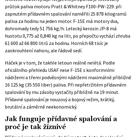
průtok paliva motoru Pratt & Whitney F100-PW-229
: při
zapnutém přídavném spalování naměřili 25 878 kilogramů
paliva za hodinu na jeden motor. F-15E má motory dva,
dohromady tedy 51 756 kg/h. Letecký kerosin JP-8 má
hustotu 0,775 až 0,840 kg na litr, po přepočtu vychází zhruba
61 600 až 66 800 litrů za hodinu. Horních 68 tisíc je
zaokrouhlení nahoru, ale řádově sedí.
Háček je v tom, že takhle letoun reálně nelétá. Podle
oficiálního přehledu USAF
nese F-15E s konformními
nádržemi a třemi podvěsnými nádržemi maximálně přibližně
16 125 kg (35 550 liber) paliva. Při nepřetržitém přídavném
spalování by mu zásoby vystačily přibližně na 19 minut.
Přídavné spalování je nouzový a bojový režim, krátký,
brutální a záměrně neekonomický.
Jak funguje přídavné spalování a
proč je tak žíznivé