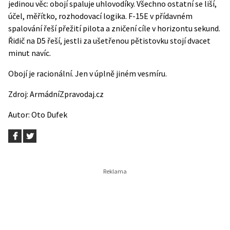
jedinou věc: obojí spaluje uhlovodíky. Všechno ostatní se liší,
účel, měřítko, rozhodovací logika. F-15E v přídavném
spalování řeší přežití pilota a zničení cíle v horizontu sekund.
Řidič na D5 řeší, jestli za ušetřenou pětistovku stojí dvacet
minut navíc.
Obojí je racionální. Jen v úplně jiném vesmíru.
Zdroj:
ArmádníZpravodaj.cz
Autor:
Oto Dufek