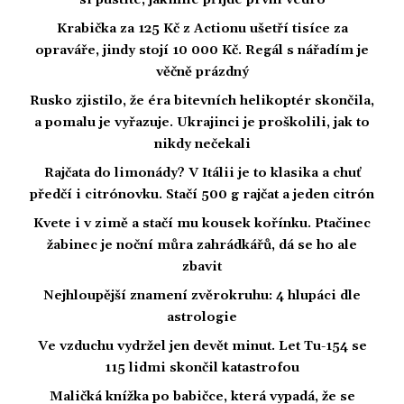
si pustíte, jakmile přijde první vedro
Krabička za 125 Kč z Actionu ušetří tisíce za
opraváře, jindy stojí 10 000 Kč. Regál s nářadím je
věčně prázdný
Rusko zjistilo, že éra bitevních helikoptér skončila,
a pomalu je vyřazuje. Ukrajinci je proškolili, jak to
nikdy nečekali
Rajčata do limonády? V Itálii je to klasika a chuť
předčí i citrónovku. Stačí 500 g rajčat a jeden citrón
Kvete i v zimě a stačí mu kousek kořínku. Ptačinec
žabinec je noční můra zahrádkářů, dá se ho ale
zbavit
Nejhloupější znamení zvěrokruhu: 4 hlupáci dle
astrologie
Ve vzduchu vydržel jen devět minut. Let Tu-154 se
115 lidmi skončil katastrofou
Maličká knížka po babičce, která vypadá, že se