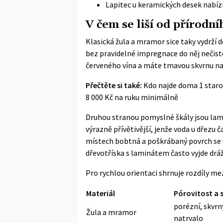
Lapitec u keramických desek nabíz
V čem se liší od přírodn
Klasická žula a mramor sice taky vydrží de
bez pravidelné impregnace do něj nečist
červeného vína a máte tmavou skvrnu n
Přečtěte si také:
Kdo najde doma 1 staro
8 000 Kč na ruku minimálně
Druhou stranou pomyslné škály jsou lam
výrazně přívětivější, jenže voda u dřezu
místech bobtná a poškrábaný povrch se 
dřevotříska s laminátem často vyjde drá
Pro rychlou orientaci shrnuje rozdíly mez
Materiál
Pórovitost a 
porézní, skvrny
Žula a mramor
natrvalo