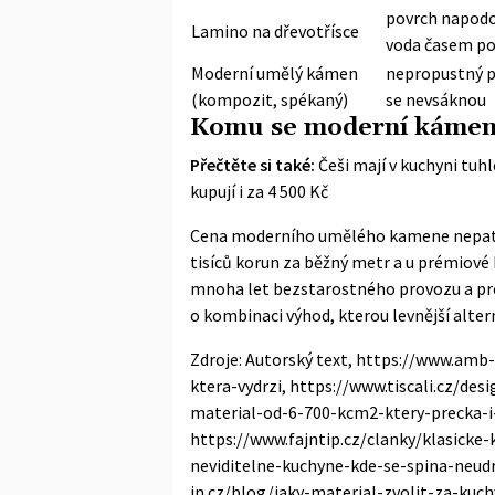
povrch napod
Lamino na dřevotřísce
voda časem po
Moderní umělý kámen
nepropustný p
(kompozit, spékaný)
se nevsáknou
Komu se moderní kámen 
Přečtěte si také:
Češi mají v kuchyni tuh
kupují i za 4 500 Kč
Cena moderního umělého kamene nepatří k
tisíců korun za běžný metr a u prémiové 
mnoha let bezstarostného provozu a pro r
o kombinaci výhod, kterou levnější alte
Zdroje: Autorský text, https://www.amb
ktera-vydrzi, https://www.tiscali.cz/des
material-od-6-700-kcm2-ktery-precka-i
https://www.fajntip.cz/clanky/klasicke
neviditelne-kuchyne-kde-se-spina-neud
in.cz/blog/jaky-material-zvolit-za-kuch