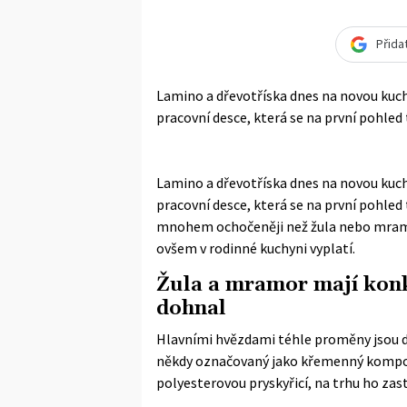
Přida
Lamino a dřevotříska dnes na novou kuchyn
pracovní desce, která se na první pohled 
Lamino a dřevotříska dnes na novou kuchyn
pracovní desce, která se na první pohled
mnohem ochočeněji než žula nebo mramor
ovšem v rodinné kuchyni vyplatí.
Žula a mramor mají kon
dohnal
Hlavními hvězdami téhle proměny jsou d
někdy označovaný jako křemenný kompozi
polyesterovou pryskyřicí, na trhu ho zas