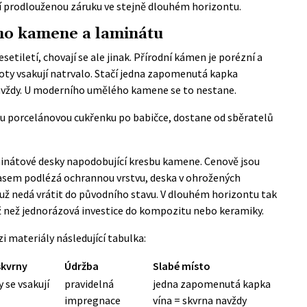
í prodlouženou záruku ve stejně dlouhém horizontu.
ího kamene a laminátu
setiletí, chovají se ale jinak. Přírodní kámen je porézní a
oty vsakují natrvalo. Stačí jedna zapomenutá kapka
avždy. U moderního umělého kamene se to nestane.
u porcelánovou cukřenku po babičce, dostane od sběratelů
inátové desky napodobující kresbu kamene. Cenově jsou
 časem podlézá ochrannou vrstvu, deska v ohrožených
už nedá vrátit do původního stavu. V dlouhém horizontu tak
ž než jednorázová investice do kompozitu nebo keramiky.
i materiály následující tabulka:
skvrny
Údržba
Slabé místo
 se vsakují
pravidelná
jedna zapomenutá kapka
impregnace
vína = skvrna navždy