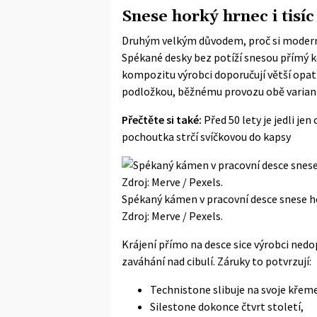
Snese horký hrnec i tisí
Druhým velkým důvodem, proč si moderní
Spékané desky bez potíží snesou přímý
kompozitu výrobci doporučují větší opat
podložkou, běžnému provozu obě variant
Přečtěte si také:
Před 50 lety je jedli jen
pochoutka strčí svíčkovou do kapsy
Spékaný kámen v pracovní desce snese ho
Zdroj: Merve / Pexels.
Krájení přímo na desce sice výrobci ned
zaváhání nad cibulí. Záruky to potvrzují:
Technistone slibuje na svoje křem
Silestone dokonce čtvrt století,