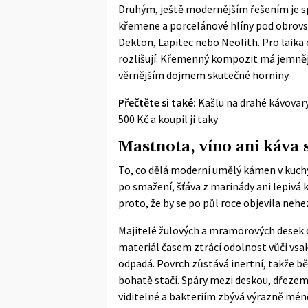
Druhým, ještě modernějším řešením je sp
křemene a porcelánové hlíny pod obrov
Dekton, Lapitec nebo Neolith. Pro laika
rozlišují. Křemenný kompozit má jemněj
věrnějším dojmem skutečné horniny.
Přečtěte si také:
Kašlu na drahé kávovary
500 Kč a koupil ji taky
Mastnota, víno ani káva 
To, co dělá moderní umělý kámen v kuch
po smažení, šťáva z marinády ani lepivá
proto, že by se po půl roce objevila neh
Majitelé žulových a mramorových desek 
materiál časem ztrácí odolnost vůči vs
odpadá. Povrch zůstává inertní, takže
bohatě stačí. Spáry mezi deskou, dřezem 
viditelné a bakteriím zbývá výrazně mén