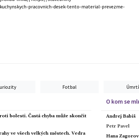
-kuchynskych-pracovnich-desek-tento-material-prevezme-
uriozity
Fotbal
Úmrtí
O kom se mlu
roti bolesti. Častá chyba může skončit
Andrej Babiš
Petr Pavel
strahy ve všech velkých městech. Vedra
Hana Zagorov