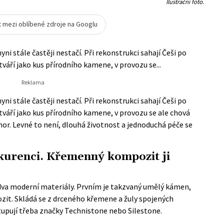
Ilustrační foto.
t mezi oblíbené zdroje na Googlu
i stále častěji nestačí. Při rekonstrukci sahají Češi po
tváří jako kus přírodního kamene, v provozu se...
i stále častěji nestačí. Při rekonstrukci sahají Češi po
 tváří jako kus přírodního kamene, v provozu se ale chová
. Levné to není, dlouhá životnost a jednoduchá péče se
kurenci. Křemenný kompozit ji
va moderní materiály. Prvním je takzvaný umělý kámen,
t. Skládá se z drceného křemene a žuly spojených
tupují třeba značky Technistone nebo Silestone.