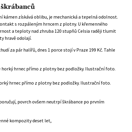
c škrábanců
 kámen získává oblibu, je mechanická a tepelná odolnost.
 kontakt s rozpáleným hrncem z plotny. U křemenného
rnost a teploty nad zhruba 120 stupňů Celsia raději tlumit
y hravě odolají.
 chudí za pár halířů, dnes 1 porce stojí v Praze 199 Kč. Tahle
rký hrnec přímo z plotny bez podložky. Ilustrační foto.
oporučují, povrch ovšem neutrpí škrábance po prvním
enné kompozity deset let,