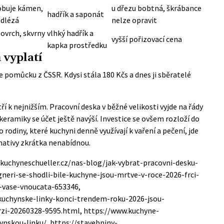
obuje kámen,
u dřezu bobtná, škrábance
hadřík a saponát
dlézá
nelze opravit
ovrch, skvrny
vlhký hadřík a
vyšší pořizovací cena
kapka prostředku
vyplatí
le pomůcku z ČSSR. Kdysi stála 180 Kčs a dnes ji sběratelé
 nejnižším. Pracovní deska v běžné velikosti vyjde na řády
keramiky se účet ještě navýší. Investice se ovšem rozloží do
odiny, které kuchyni denně využívají k vaření a pečení, jde
rnativy zkrátka nenabídnou.
-kuchyneschueller.cz/nas-blog/jak-vybrat-pracovni-desku-
igneri-se-shodli-bile-kuchyne-jsou-mrtve-v-roce-2026-frci-
-vase-vnoucata-653346,
-kuchynske-linky-konci-trendem-roku-2026-jsou-
rzi-20260328-9595.html, https://www.kuchyne-
ynskou-linku/, https://stavebniny-