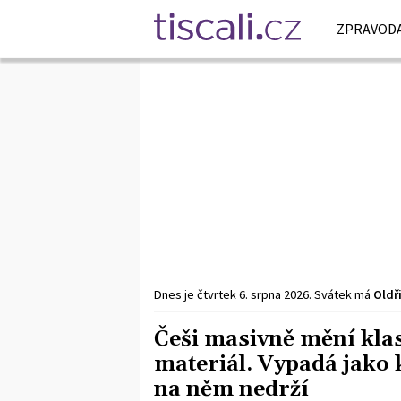
ZPRAVODA
Dnes je
čtvrtek
6. srpna
2026
.
Svátek má
Oldř
Češi masivně mění kla
materiál. Vypadá jako 
na něm nedrží