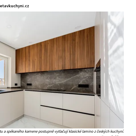
etavkuchyni.cz
u a spékaného kamene postupně vytlačují klasické lamino z českých kuchyní.