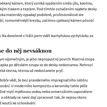
ékaný kámen, který vzniká vypálením směsi jílu, kaolinu,
ským tlakem a teplem. Pod tímhle označením najdete desky
 oba materiály vypadají podobně, profesionálové ale
ší, rovnoměrnější kresbu, zatímco spékaný kámen působí
. Na dovolené v Itálii jsem viděl kuchyňskou vychytávku za
se do něj nevsáknou
yni výjimečným, je jeho nepropustný povrch. Mastná stopa
 kapka po dětském sirupu se do desky nedostanou. Nehrozí
ezká skvrna, kterou už nedostanete pryč.
dobře vědí, že bez pravidelného impregnačního nátěru
akování. U moderního kompozitu a keramiky tahle péče
 běžné mytí mýdlovou vodou nebo univerzálním saponátem
a obklady se navíc dají zpracovat tak, že nejsou skoro
ě koutů ke schovávání.