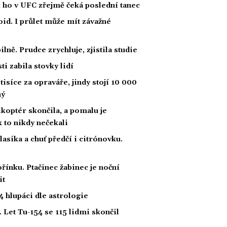
k ho v UFC zřejmě čeká poslední tanec
id. I průlet může mít závažné
lně. Prudce zrychluje, zjistila studie
i zabila stovky lidí
tisíce za opraváře, jindy stojí 10 000
ný
likoptér skončila, a pomalu je
ak to nikdy nečekali
klasika a chuť předčí i citrónovku.
řínku. Ptačinec žabinec je noční
it
 hlupáci dle astrologie
 Let Tu-154 se 115 lidmi skončil