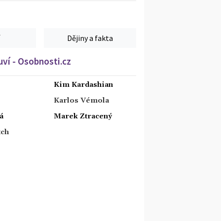
Dějiny a fakta
ví - Osobnosti.cz
Kim Kardashian
Karlos Vémola
á
Marek Ztracený
tch