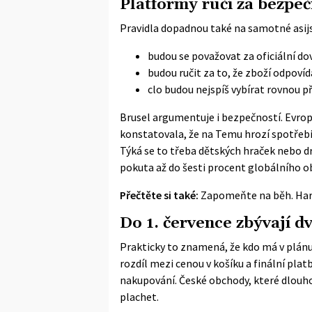
Platformy ručí za bezpeč
Pravidla dopadnou také na samotné asijs
budou se považovat za oficiální do
budou ručit za to, že zboží odpo
clo budou nejspíš vybírat rovnou p
Brusel argumentuje i bezpečností. Evro
konstatovala, že na Temu hrozí spotřebit
Týká se to třeba dětských hraček nebo d
pokuta až do šesti procent globálního o
Přečtěte si také:
Zapomeňte na běh. Harv
Do 1. července zbývají d
Prakticky to znamená, že kdo má v plánu 
rozdíl mezi cenou v košíku a finální pla
nakupování. České obchody, které dlouh
plachet.