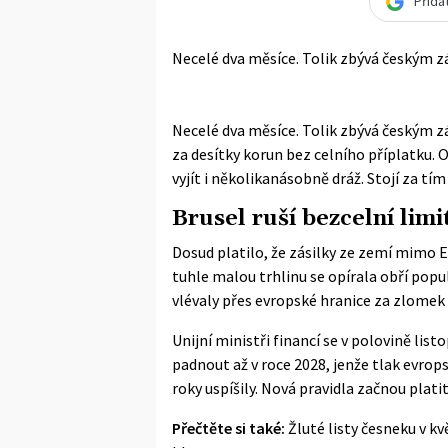
Přida
Necelé dva měsíce. Tolik zbývá českým 
Necelé dva měsíce. Tolik zbývá českým z
za desítky korun bez celního příplatku. 
vyjít i několikanásobně dráž. Stojí za tí
Brusel ruší bezcelní limi
Dosud platilo, že zásilky ze zemí mimo E
tuhle malou trhlinu se opírala obří popul
vlévaly přes evropské hranice za zlomek 
Unijní ministři financí se v polovině lis
padnout až v roce 2028, jenže tlak evro
roky uspíšily. Nová pravidla začnou platit
Přečtěte si také:
Žluté listy česneku v kv