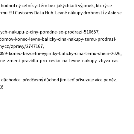
ohodnotný celní systém bez jakýchkoli výjimek, který se
rmu EU Customs Data Hub. Levné nákupy drobností z Asie se
.
vnych-nakupu-z-ciny-poradne-se-prodrazi-510657,
-domov-konec-levne-balicky-cina-nakupy-temu-prodrazi-
ny.cz/zpravy/2747167,
059-konec-bezcelni-vyjimky-balicky-cina-temu-shein-2026,
dne-zmeni-pravidla-pro-cesko-na-levne-nakupy-zbyva-cas-
 důchodce: předčasný důchod jim teď přisuzuje více peněz.
Kč