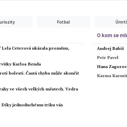
uriozity
Fotbal
Úmrtí
O kom se mlu
" Lela Ceterová ukázala proměnu,
Andrej Babiš
Petr Pavel
ervítky Karlos Benda
Hana Zagorov
roti bolesti. Častá chyba může skončit
Kazma Kazmi
strahy ve všech velkých městech. Vedra
i? Díky jednoduchému triku vás