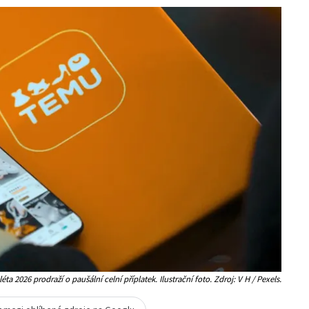
a 2026 prodraží o paušální celní příplatek. Ilustrační foto. Zdroj: V H / Pexels.