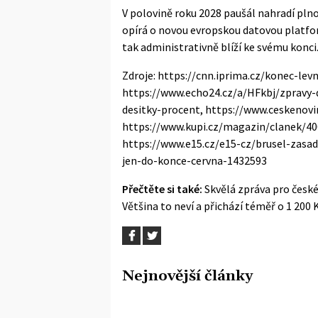
V polovině roku 2028 paušál nahradí pln
opírá o novou evropskou datovou platfo
tak administrativně blíží ke svému konci
Zdroje: https://cnn.iprima.cz/konec-le
https://www.echo24.cz/a/HFkbj/zpravy
desitky-procent, https://www.ceskenovi
https://www.kupi.cz/magazin/clanek/40
https://www.e15.cz/e15-cz/brusel-zasa
jen-do-konce-cervna-1432593
Přečtěte si také:
Skvělá zpráva pro české
Většina to neví a přichází téměř o 1 200 
Nejnovější články