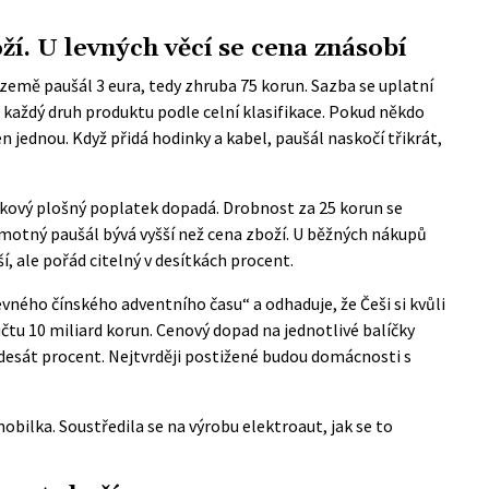
ží. U levných věcí se cena znásobí
 země paušál 3 eura, tedy zhruba 75 korun. Sazba se uplatní
a každý druh produktu podle celní klasifikace. Pokud někdo
en jednou. Když přidá hodinky a kabel, paušál naskočí třikrát,
takový plošný poplatek dopadá. Drobnost za 25 korun se
motný paušál bývá vyšší než cena zboží. U běžných nákupů
 ale pořád citelný v desítkách procent.
ného čínského adventního času“ a odhaduje, že Češi si kvůli
učtu 10 miliard korun. Cenový dopad na jednotlivé balíčky
adesát procent. Nejtvrději postižené budou domácnosti s
obilka. Soustředila se na výrobu elektroaut, jak se to