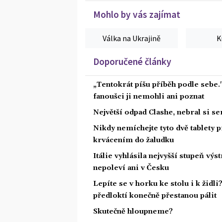
Mohlo by vás zajímat
Válka na Ukrajině
K
Doporučené články
„Tentokrát píšu příběh podle sebe.
fanoušci ji nemohli ani poznat
Největší odpad Clashe, nebral si s
Nikdy nemíchejte tyto dvě tablety p
krvácením do žaludku
Itálie vyhlásila nejvyšší stupeň vý
nepoleví ani v Česku
Lepíte se v horku ke stolu i k židl
předloktí konečně přestanou pálit
Skutečně hloupneme?