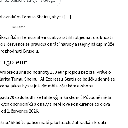
t mezi oblíbené zdroje na Googlu
zákazníkům Temu a Sheinu, aby si […]
ákazníkům Temu a Sheinu, aby si stihli objednat drobnosti
Od 1. července se pravidla obrátí naruby a stejný nákup může
m rozhodnutí Bruselu.
t 150 eur
vropskou unii do hodnoty 150 eur projdou bez cla. Právě o
arita Temu, Sheinu i AliExpressu. Statisíce balíčků denně se
ceny, jakou by stejná věc měla v českém e-shopu.
topadu 2025 dohodli, že tahle výjimka skončí. Původně měla
pských obchodníků a obavy z neférové konkurence to o dva
 od 1. července 2026.
ětnu? Sklidíte palice malé jako hrách. Zahrádkáři kroutí