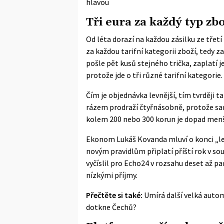
hlavou
Tři eura za každý typ zbo
Od léta dorazí na každou zásilku ze třetí
za každou tarifní kategorii zboží, tedy z
pošle pět kusů stejného trička, zaplatí j
protože jde o tři různé tarifní kategorie.
Čím je objednávka levnější, tím tvrději 
rázem prodraží čtyřnásobně, protože sa
kolem 200 nebo 300 korun je dopad menší,
Ekonom Lukáš Kovanda mluví o konci „lev
novým pravidlům připlatí příští rok v so
vyčíslil pro Echo24 v rozsahu deset až p
nízkými příjmy.
Přečtěte si také:
Umírá další velká autom
dotkne Čechů?