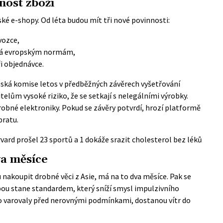
nost zboží
ké e-shopy. Od léta budou mít tři nové povinnosti:
vozce,
vídá evropským normám,
ři objednávce.
pská komise letos v předběžných závěrech vyšetřování
elům vysoké riziko, že se setkají s nelegálními výrobky.
robné elektroniky. Pokud se závěry potvrdí, hrozí platformě
bratu.
ard prošel 23 sportů a 1 dokáže srazit cholesterol bez léků
va měsíce
nakoupit drobné věci z Asie, má na to dva měsíce. Pak se
tbou stane standardem, který sníží smysl impulzivního
o varovaly před nerovnými podmínkami, dostanou vítr do