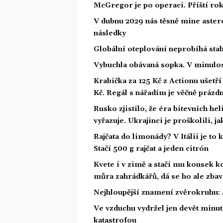
McGregor je po operaci. Příští ro
V dubnu 2029 nás těsně mine astero
následky
Globální oteplování neprobíhá stabi
Vybuchla obávaná sopka. V minulost
Krabička za 125 Kč z Actionu ušetří 
Kč. Regál s nářadím je věčně prázd
Rusko zjistilo, že éra bitevních he
vyřazuje. Ukrajinci je proškolili, j
Rajčata do limonády? V Itálii je to 
Stačí 500 g rajčat a jeden citrón
Kvete i v zimě a stačí mu kousek ko
můra zahrádkářů, dá se ho ale zbav
Nejhloupější znamení zvěrokruhu: 4
Ve vzduchu vydržel jen devět minut.
katastrofou