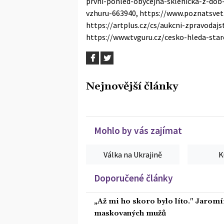
prvni-pohled-obycejna-sklenicka-z-dob-c
vzhuru-663940, https://www.poznatsvet
https://artplus.cz/cs/aukcni-zpravodajst
https://www.tvguru.cz/cesko-hleda-star
Nejnovější články
Mohlo by vás zajímat
Válka na Ukrajině
K
Doporučené články
„Až mi ho skoro bylo líto." Jaromí
maskovaných mužů