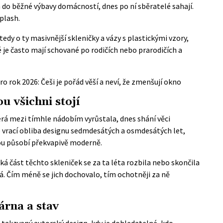
 do běžné výbavy domácností, dnes po ní sběratelé sahají.
splash.
edy o ty masivnější skleničky a vázy s plastickými vzory,
é je často mají schované po rodičích nebo prarodičích a
o rok 2026: Češi je pořád věší a neví, že zmenšují okno
u všichni stojí
terá mezi tímhle nádobím vyrůstala, dnes shání věci
e vrací obliba designu sedmdesátých a osmdesátých let,
ou působí překvapivě moderně.
á část těchto skleniček se za ta léta rozbila nebo skončila
á. Čím méně se jich dochovalo, tím ochotněji za ně
árna a stav
 takzvaný autorský design, kdy je dohledatelné, kdo