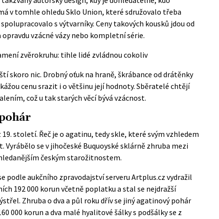
má v tomhle ohledu Sklo Union, které sdružovalo třeba
a spolupracovalo s výtvarníky. Ceny takových kousků jdou od
za opravdu vzácné vázy nebo kompletní série.
amení zvěrokruhu: tihle lidé zvládnou cokoliv
ští skoro nic. Drobný oťuk na hraně, škrábance od drátěnky
ážou cenu srazit i o většinu její hodnoty. Sběratelé chtějí
alením, což u tak starých věcí bývá vzácnost.
 pohár
19. století. Řeč je o agatinu, tedy skle, které svým vzhledem
 Vyrábělo se v jihočeské Buquoyské sklárně zhruba mezi
ejhledanějším českým starožitnostem.
e podle aukčního zpravodajství serveru Artplus.cz vydražil
ních 192 000 korun včetně poplatku a stal se nejdražší
ýstřel. Zhruba o dva a půl roku dřív se jiný agatinový pohár
160 000 korun a dva malé hyalitové šálky s podšálky se z