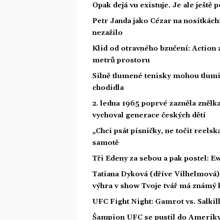
Opak dejá vu existuje. Je ale ještě 
Petr Janda jako Cézar na nosítkách
nezažilo
Klid od otravného bzučení: Action z
metrů prostoru
Silně tlumené tenisky mohou tlumit
chodidla
2. ledna 1965 poprvé zazněla znělka
vychoval generace českých dětí
„Chci psát písničky, ne točit reelsk
samotě
Tři Edeny za sebou a pak postel: E
Tatiana Dyková (dříve Vilhelmová): 
výhra v show Tvoje tvář má známý 
UFC Fight Night: Gamrot vs. Salkil
Šampion UFC se pustil do Ameriky.