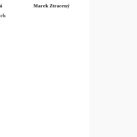
á
Marek Ztracený
tch