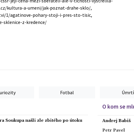
ssr-jeji-cena-mezi-sberateli-ale-v-tichosti-vystrelila-
.cz/kultura-a-umeni/jak-poznat-drahe-sklo/,
vi/1/agatinove-pohary-stoji-i-pres-sto-tisic,
e-sklenice-z-kredence/
uriozity
Fotbal
Úmrtí
O kom se mlu
ra Soukupa našli zle zbitého po útoku
Andrej Babiš
Petr Pavel