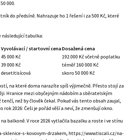
 50 000.
tník do předsíně. Nahrazuje ho 1 řešení i za 500 Kč, které
následující tabulka:
Vyvolávací / startovní cena
Dosažená cena
)
45 000 Kč
192 000 Kč včetně poplatku
39 000 Kč
téměř 160 000 Kč
desetitisícová
skoro 50 000 Kč
stí, na které doma narazíte spíš výjimečně. Přesto stojí za
něji. Hranice mezi obyčejným nádobím a sběratelským
 tenčí, než by člověk čekal.
Pokud vás tento obsah zaujal,
o rok 2026: Češi je pořád věší a neví, že zmenšují okno
.
e na balkoně. V roce 2026 vytlačila bazalku a roste i ve stínu
a-sklenice-s-kovovym-drzakem, https://www.tiscali.cz/na-