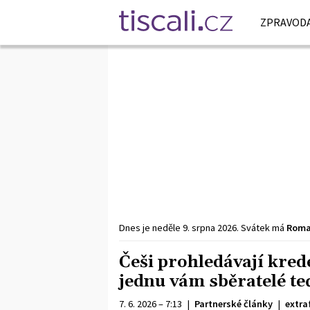
ZPRAVODA
Dnes je
neděle
9. srpna
2026
.
Svátek má
Rom
Češi prohledávají krede
jednu vám sběratelé te
7. 6. 2026 – 7:13
|
Partnerské články
|
extra