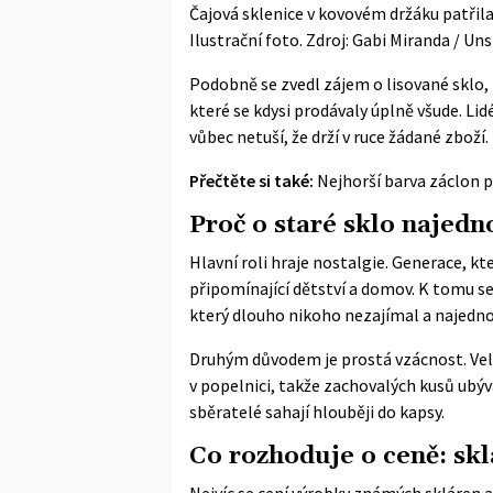
Čajová sklenice v kovovém držáku patřila
Ilustrační foto. Zdroj: Gabi Miranda / Un
Podobně se zvedl zájem o lisované sklo, t
které se kdysi prodávaly úplně všude. Lid
vůbec netuší, že drží v ruce žádané zboží.
Přečtěte si také:
Nejhorší barva záclon pr
Proč o staré sklo najedno
Hlavní roli hraje nostalgie. Generace, k
připomínající dětství a domov. K tomu s
který dlouho nikoho nezajímal a najedn
Druhým důvodem je prostá vzácnost. Velk
v popelnici, takže zachovalých kusů ubýv
sběratelé sahají hlouběji do kapsy.
Co rozhoduje o ceně: skl
Nejvíc se cení výrobky známých skláren a