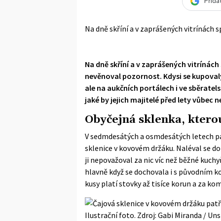
Přida
Na dně skříní a v zaprášených vitrínách 
Na dně skříní a v zaprášených vitrínách
nevěnoval pozornost. Kdysi se kupovaly
ale na aukčních portálech i ve sběratel
jaké by jejich majitelé před lety vůbec 
Obyčejná sklenka, ktero
V sedmdesátých a osmdesátých letech pa
sklenice v kovovém držáku. Naléval se do 
ji nepovažoval za nic víc než běžné kuchy
hlavně když se dochovala i s původním k
kusy platí stovky až tisíce korun a za ko