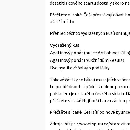
desetitisícového startu dostaly skoro na
Přečtěte si také:
Češi přestávají dávat bo
ušetří místo
Přehled těchto vydražených kusů shrnuje 
Vydražený kus
Agatinový pohár (aukce Artkabinet Zíka
Agatinový pohár (Aukční dům Zezula)
Dva hyalitové šálky s podšálky
Takové částky se týkají muzejních vzácno
to prohlédnout si půdu i kredenc pozor
pokladem je u starého českého skla totiž
přečtěte si také
Nejhorší barva záclon pr
Přečtěte si také:
Češi šílí po nové bylinc
Zdroje: https://www.tvguru.cz/starozitn