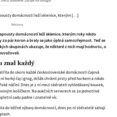
t mezi oblíbené zdroje na Googlu
spousty domácností leží sklenice, kterým […]
 spousty domácností leží sklenice, kterým roky nikdo
 za pár korun a braly se jako úplná samozřejmost. Teď se
ských skupinách ukazuje, že některé z nich mají hodnotu, o
neuvažovali.
u znal každý
třila do skoro každé československé domácnosti čajová
ní horký čaj i grog, držák chránil prsty před horkem a nikdo
ňské náčiní. Dnes je z ní mezi sběrateli vyhledávaný kousek,
ovovým košíčkem. Na aukčních serverech se za jednotlivé
mpletní sadu padne i znatelně víc.