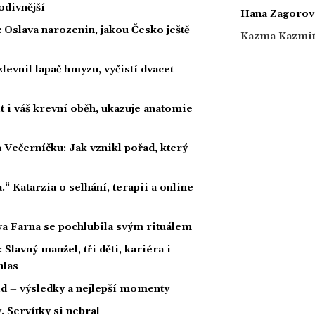
podivnější
Hana Zagorov
: Oslava narozenin, jakou Česko ještě
Kazma Kazmi
levnil lapač hmyzu, vyčistí dvacet
 i váš krevní oběh, ukazuje anatomie
 Večerníčku: Jak vznikl pořad, který
a.“ Katarzia o selhání, terapii a online
wa Farna se pochlubila svým rituálem
Slavný manžel, tři děti, kariéra i
hlas
ld – výsledky a nejlepší momenty
 Servítky si nebral