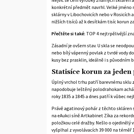
konkrétní předmět navrhl. Velké jméno 
sklárny v Libochovicích nebo v Rosicích 
nižších tisíců až k desítkám tisíc korun 
Přečtěte si také:
TOP 4 nejtrpělivější zn
Zásadní je ovšem stav. U skla se neodpou
nebo bílý vápenný povlak z tvrdé vody dok
kusy bez prasklin, ideálně i s původním b
Statisíce korun za jeden
Úplný vrchol trhu patří barevnému sklu z 
napodobuje leštěný polodrahokam achát.
roky 1835 a 1845 a dnes patří k vůbec n
Právě agatinový pohár z těchto skláren s
na eAukci síně Artkabinet Zíka za rekord
položkou celé dražby. Nešlo o ojedinělý v
vyšplhal z vyvolávacích 39 000 na téměř 