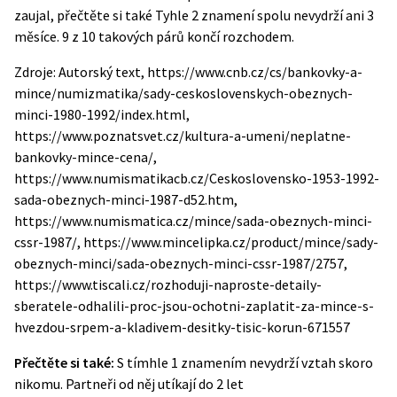
zaujal, přečtěte si také
Tyhle 2 znamení spolu nevydrží ani 3
měsíce. 9 z 10 takových párů končí rozchodem
.
Zdroje: Autorský text, https://www.cnb.cz/cs/bankovky-a-
mince/numizmatika/sady-ceskoslovenskych-obeznych-
minci-1980-1992/index.html,
https://www.poznatsvet.cz/kultura-a-umeni/neplatne-
bankovky-mince-cena/,
https://www.numismatikacb.cz/Ceskoslovensko-1953-1992-
sada-obeznych-minci-1987-d52.htm,
https://www.numismatica.cz/mince/sada-obeznych-minci-
cssr-1987/, https://www.mincelipka.cz/product/mince/sady-
obeznych-minci/sada-obeznych-minci-cssr-1987/2757,
https://www.tiscali.cz/rozhoduji-naproste-detaily-
sberatele-odhalili-proc-jsou-ochotni-zaplatit-za-mince-s-
hvezdou-srpem-a-kladivem-desitky-tisic-korun-671557
Přečtěte si také:
S tímhle 1 znamením nevydrží vztah skoro
nikomu. Partneři od něj utíkají do 2 let