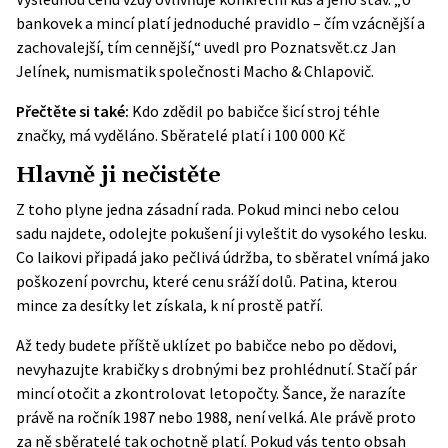
bankovek a mincí platí jednoduché pravidlo – čím vzácnější a
zachovalejší, tím cennější,“ uvedl pro Poznatsvět.cz Jan
Jelínek, numismatik společnosti Macho & Chlapovič.
Přečtěte si také:
Kdo zdědil po babičce šicí stroj téhle
značky, má vyděláno. Sběratelé platí i 100 000 Kč
Hlavně ji nečistěte
Z toho plyne jedna zásadní rada. Pokud minci nebo celou
sadu najdete, odolejte pokušení ji vyleštit do vysokého lesku.
Co laikovi připadá jako pečlivá údržba, to sběratel vnímá jako
poškození povrchu, které cenu sráží dolů. Patina, kterou
mince za desítky let získala, k ní prostě patří.
Až tedy budete příště uklízet po babičce nebo po dědovi,
nevyhazujte krabičky s drobnými bez prohlédnutí. Stačí pár
mincí otočit a zkontrolovat letopočty. Šance, že narazíte
právě na ročník 1987 nebo 1988, není velká. Ale právě proto
za ně sběratelé tak ochotně platí.
Pokud vás tento obsah