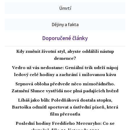
Úmrtí
Dějiny a fakta
Doporučené články
Kdy změnit životní styl, abyste oddálili nástup
demence?
Vedro už vás nedostane: Geniální trik udrží nápoj
ledový celé hodiny a zachrání i milovanou kávu
Srpnová obloha předvede něco mimořádného.
Zatmění Slunce vystřídá noc plná padajících hvězd
Líbáš jako bůh: Poledňáková dostala stopku,
Bartoška odmítl sportovat a ústřední píseň, která
film přerostla
Poslední hodiny Freddieho Mercuryho: Co se