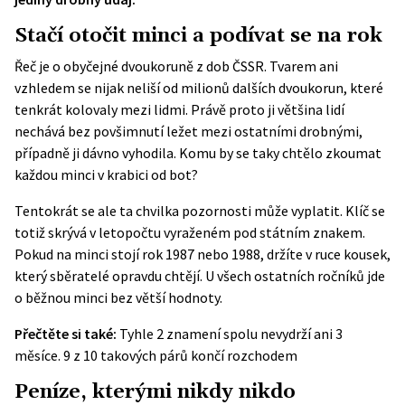
Stačí otočit minci a podívat se na rok
Řeč je o obyčejné dvoukoruně z dob ČSSR. Tvarem ani
vzhledem se nijak neliší od milionů dalších dvoukorun, které
tenkrát kolovaly mezi lidmi. Právě proto ji většina lidí
nechává bez povšimnutí ležet mezi ostatními drobnými,
případně ji dávno vyhodila. Komu by se taky chtělo zkoumat
každou minci v krabici od bot?
Tentokrát se ale ta chvilka pozornosti může vyplatit. Klíč se
totiž skrývá v letopočtu vyraženém pod státním znakem.
Pokud na minci stojí rok 1987 nebo 1988, držíte v ruce kousek,
který sběratelé opravdu chtějí. U všech ostatních ročníků jde
o běžnou minci bez větší hodnoty.
Přečtěte si také:
Tyhle 2 znamení spolu nevydrží ani 3
měsíce. 9 z 10 takových párů končí rozchodem
Peníze, kterými nikdy nikdo