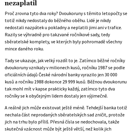
nezaplatil
Proč zrovna tyto dva roky? Dvoukoruny s těmito letopočty se
totiž nikdy nedostaly do běžného oběhu. Lidé je nikdy
nedostali nazpátek u pokladny a neplatili jimi ani v trafice.
Razily se výhradně pro takzvané ročníkové sady, tedy
sběratelské komplety, ve kterých byly pohromadě všechny
mince daného roku.
Tady se ukazuje, jak velký rozdíl to je. Zatímco běžné ročníky
dvoukoruny vznikaly v milionech kusů, ročníku 1987 se podle
oficiálních údajů České národní banky vyrazilo jen 30 000
kusů a ročníku 1988 dokonce 29 999 kusů. Běžnou dvoukorunu
tak mohl mít v kapse prakticky každý, zatímco tyto dva
ročníky se k obyčejným lidem dostaly jen výjimečně.
A reálně jich může existovat ještě méně. Tehdejší banka totiž
nechala část neprodaných sběratelských sad zničit, protože
jich na trhu bylo příliš. Přesná čísla se nedochovala, takže
skutečná vzácnost může být ještě větší, než kolik jich