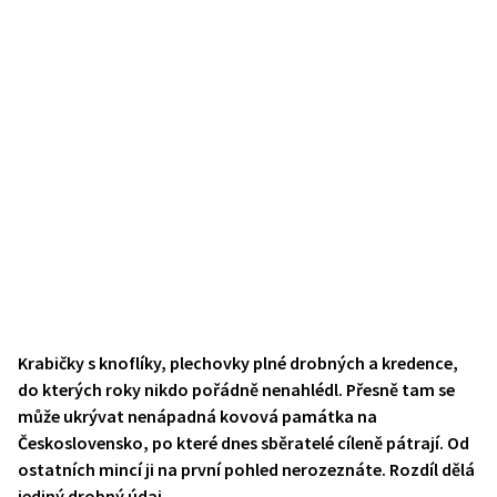
Krabičky s knoflíky, plechovky plné drobných a kredence,
do kterých roky nikdo pořádně nenahlédl. Přesně tam se
může ukrývat nenápadná kovová památka na
Československo, po které dnes sběratelé cíleně pátrají. Od
ostatních mincí ji na první pohled nerozeznáte. Rozdíl dělá
jediný drobný údaj.