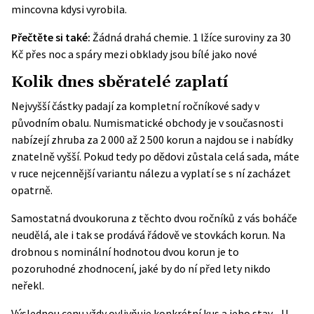
mincovna kdysi vyrobila.
Přečtěte si také:
Žádná drahá chemie. 1 lžíce suroviny za 30
Kč přes noc a spáry mezi obklady jsou bílé jako nové
Kolik dnes sběratelé zaplatí
Nejvyšší částky padají za kompletní ročníkové sady v
původním obalu. Numismatické obchody je v současnosti
nabízejí zhruba za 2 000 až 2 500 korun a najdou se i nabídky
znatelně vyšší. Pokud tedy po dědovi zůstala celá sada, máte
v ruce nejcennější variantu nálezu a vyplatí se s ní zacházet
opatrně.
Samostatná dvoukoruna z těchto dvou ročníků z vás boháče
neudělá, ale i tak se prodává řádově ve stovkách korun. Na
drobnou s nominální hodnotou dvou korun je to
pozoruhodné zhodnocení, jaké by do ní před lety nikdo
neřekl.
Výslednou cenu vždy ovlivňuje konkrétní kus a jeho stav. „U