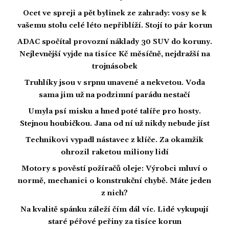
Ocet ve spreji a pět bylinek ze zahrady: vosy se k
vašemu stolu celé léto nepřiblíží. Stojí to pár korun
ADAC spočítal provozní náklady 30 SUV do koruny.
Nejlevnější vyjde na tisíce Kč měsíčně, nejdražší na
trojnásobek
Truhlíky jsou v srpnu unavené a nekvetou. Voda
sama jim už na podzimní parádu nestačí
Umyla psí misku a hned poté talíře pro hosty.
Stejnou houbičkou. Jana od ní už nikdy nebude jíst
Technikovi vypadl nástavec z klíče. Za okamžik
ohrozil raketou miliony lidí
Motory s pověstí požíračů oleje: Výrobci mluví o
normě, mechanici o konstrukční chybě. Máte jeden
z nich?
Na kvalitě spánku záleží čím dál víc. Lidé vykupují
staré péřové peřiny za tisíce korun