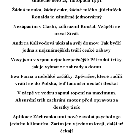
skutečně dělo 24. listopadu 1991
Žádná mouka, žádný cukr, žádné mléko, jídelníček
Ronalda je záměrně jednotvárný
Nezápasím v Clashi, zdůraznil Roušal. Vzápětí se
ozval Sivák
Andrea Kalivodová ukázala svůj domov: Tak bydlí
jedna z nejznámějších tváří české zábavy
Vosy jsou v srpnu nejnebezpečnější: Přírodní triky,
jak je vyhnat ze zahrady a domu
Ewa Farna a nelehké začátky: Zpěvačce, které radili
vrátit se do Polska, teď fanoušci nestačí tleskat
V zácpě ve vedru zapnul topení na maximum.
Absurdní trik zachrání motor před opravou za
desítky tisíc
Aplikace Záchranka umí nově zavolat psychologa
jedním kliknutím. Zatím jen v jednom kraji, další už
čekají