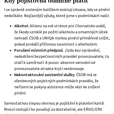
Kdy pojišťovna odmítne platit
I se správně zvoleným balíčkem existují situace, kdy se plnění
nedočkáte. Nejčastější výluky, které jsme v podmínkách našli:
Alkohol.
Allianz na své stránce pro Chorvatsko uvádí,
že škody vzniklé po požití alkoholu a omamných látek
nehradí. ČSOB a UNIQA mohou plnění přiměřeně snížit,
pokud prokáží příčinnou souvislost s alkoholem.
Porušení místních předpisů.
Jízda bez oprávnění,
nedodržení bezpečnostních pravidel provozovatele, to
stačí k zamítnutí. A pozor: absence varování od
provozovatele atrakce krytí neobnovuje.
Nekontaktování asistenční služby.
ČSOB má ve
všeobecných pojistných podmínkách pravidlo, že
neřízení se pokyny asistence může vést ke snížení
plnění.
Samostatnou slepou skvrnou je pojištění k platební kartě.
Mnozí cestující ho považují za dostatečné, ale ERGO/ERV