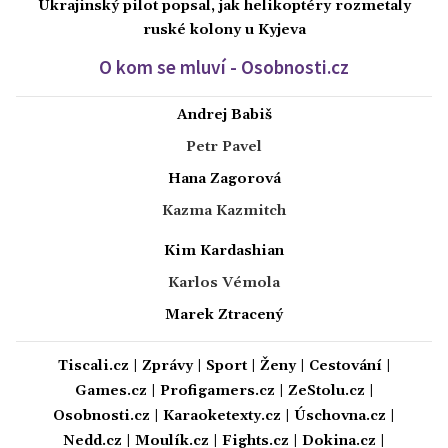
Ukrajinský pilot popsal, jak helikoptéry rozmetaly
ruské kolony u Kyjeva
O kom se mluví - Osobnosti.cz
Andrej Babiš
Petr Pavel
Hana Zagorová
Kazma Kazmitch
Kim Kardashian
Karlos Vémola
Marek Ztracený
Tiscali.cz
|
Zprávy
|
Sport
|
Ženy
|
Cestování
|
Games.cz
|
Profigamers.cz
|
ZeStolu.cz
|
Osobnosti.cz
|
Karaoketexty.cz
|
Úschovna.cz
|
Nedd.cz
|
Moulík.cz
|
Fights.cz
|
Dokina.cz
|