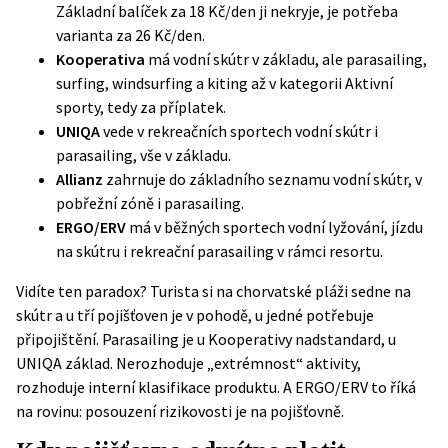
Základní balíček za 18 Kč/den ji nekryje, je potřeba
varianta za 26 Kč/den.
Kooperativa
má vodní skútr v základu, ale parasailing,
surfing, windsurfing a kiting až v kategorii Aktivní
sporty, tedy za příplatek.
UNIQA
vede v rekreačních sportech vodní skútr i
parasailing, vše v základu.
Allianz
zahrnuje do základního seznamu vodní skútr, v
pobřežní zóně i parasailing.
ERGO/ERV
má v běžných sportech vodní lyžování, jízdu
na skútru i rekreační parasailing v rámci resortu.
Vidíte ten paradox? Turista si na chorvatské pláži sedne na
skútr a u tří pojišťoven je v pohodě, u jedné potřebuje
připojištění. Parasailing je u Kooperativy nadstandard, u
UNIQA základ. Nerozhoduje „extrémnost“ aktivity,
rozhoduje interní klasifikace produktu. A ERGO/ERV to říká
na rovinu: posouzení rizikovosti je na pojišťovně.