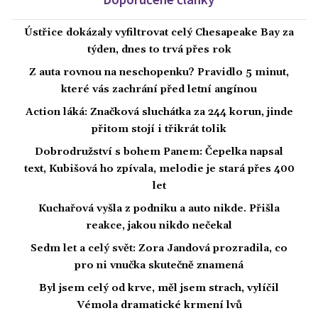
Ústřice dokázaly vyfiltrovat celý Chesapeake Bay za
týden, dnes to trvá přes rok
Z auta rovnou na neschopenku? Pravidlo 5 minut,
které vás zachrání před letní angínou
Action láká: Značková sluchátka za 244 korun, jinde
přitom stojí i třikrát tolik
Dobrodružství s bohem Panem: Čepelka napsal
text, Kubišová ho zpívala, melodie je stará přes 400
let
Kuchařová vyšla z podniku a auto nikde. Přišla
reakce, jakou nikdo nečekal
Sedm let a celý svět: Zora Jandová prozradila, co
pro ni vnučka skutečně znamená
Byl jsem celý od krve, měl jsem strach, vylíčil
Vémola dramatické krmení lvů