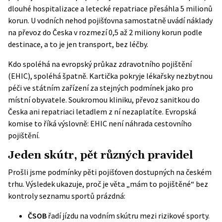
dlouhé hospitalizace a letecké repatriace přesáhla 5 milionů
korun. U vodních nehod pojišťovna samostatně uvádí náklady
na převoz do Česka v rozmezí 0,5 až 2 miliony korun podle
destinace, a to je jen transport, bez léčby.
Kdo spoléhá na evropský průkaz zdravotního pojištění
(EHIC), spoléhá špatně. Kartička pokryje lékařsky nezbytnou
péči ve státním zařízení za stejných podmínek jako pro
místní obyvatele. Soukromou kliniku, převoz sanitkou do
Česka ani repatriaci letadlem z ní nezaplatíte.
Evropská
komise
to říká výslovně: EHIC není náhrada cestovního
pojištění.
Jeden skútr, pět různých pravidel
Prošli jsme podmínky pěti pojišťoven dostupných na českém
trhu. Výsledek ukazuje, proč je věta „mám to pojištěné“ bez
kontroly seznamu sportů prázdná:
ČSOB
řadí jízdu na vodním skútru mezi rizikové sporty.