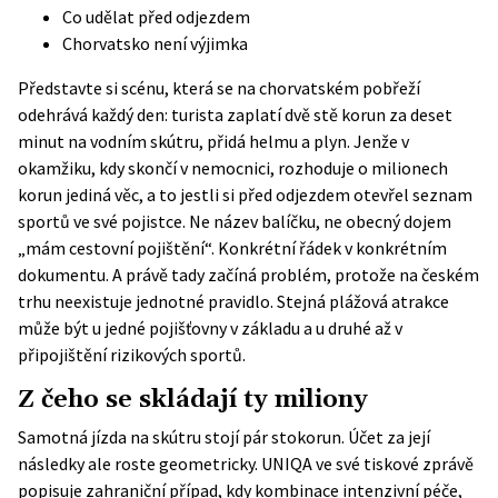
Co udělat před odjezdem
Chorvatsko není výjimka
Představte si scénu, která se na chorvatském pobřeží
odehrává každý den: turista zaplatí dvě stě korun za deset
minut na vodním skútru, přidá helmu a plyn. Jenže v
okamžiku, kdy skončí v nemocnici, rozhoduje o milionech
korun jediná věc, a to jestli si před odjezdem otevřel seznam
sportů ve své pojistce. Ne název balíčku, ne obecný dojem
„mám cestovní pojištění“. Konkrétní řádek v konkrétním
dokumentu. A právě tady začíná problém, protože na českém
trhu neexistuje jednotné pravidlo. Stejná plážová atrakce
může být u jedné pojišťovny v základu a u druhé až v
připojištění rizikových sportů.
Z čeho se skládají ty miliony
Samotná jízda na skútru stojí pár stokorun. Účet za její
následky ale roste geometricky. UNIQA ve své tiskové zprávě
popisuje zahraniční případ, kdy kombinace intenzivní péče,