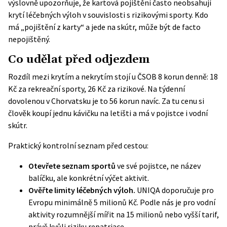
výslovně upozorňuje, že kartová pojištění často neobsahují
krytí léčebných výloh v souvislosti s rizikovými sporty. Kdo
má „pojištění z karty“ a jede na skútr, může být de facto
nepojištěný.
Co udělat před odjezdem
Rozdíl mezi krytím a nekrytím stojí u ČSOB 8 korun denně: 18
Kč za rekreační sporty, 26 Kč za rizikové. Na týdenní
dovolenou v Chorvatsku je to 56 korun navíc. Za tu cenu si
člověk koupí jednu kávičku na letišti a má v pojistce i vodní
skútr.
Praktický kontrolní seznam před cestou:
Otevřete seznam sportů
ve své pojistce, ne název
balíčku, ale konkrétní výčet aktivit.
Ověřte limity léčebných výloh.
UNIQA doporučuje pro
Evropu minimálně 5 milionů Kč. Podle nás je pro vodní
aktivity rozumnější mířit na 15 milionů nebo vyšší tarif,
právě kvůli riziku repatriace.