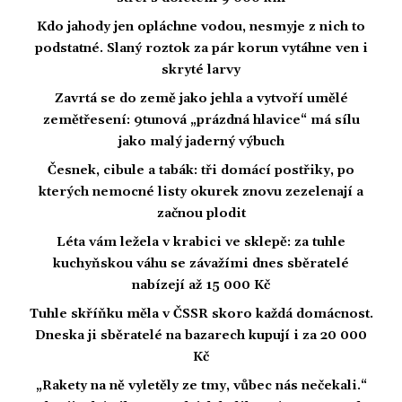
Kdo jahody jen opláchne vodou, nesmyje z nich to
podstatné. Slaný roztok za pár korun vytáhne ven i
skryté larvy
Zavrtá se do země jako jehla a vytvoří umělé
zemětřesení: 9tunová „prázdná hlavice“ má sílu
jako malý jaderný výbuch
Česnek, cibule a tabák: tři domácí postřiky, po
kterých nemocné listy okurek znovu zezelenají a
začnou plodit
Léta vám ležela v krabici ve sklepě: za tuhle
kuchyňskou váhu se závažími dnes sběratelé
nabízejí až 15 000 Kč
Tuhle skříňku měla v ČSSR skoro každá domácnost.
Dneska ji sběratelé na bazarech kupují i za 20 000
Kč
„Rakety na ně vyletěly ze tmy, vůbec nás nečekali.“