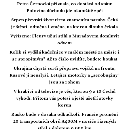
Petra Černocká přiznala, co dostává od státu:
Polovina důchodu jde okamžitě zpět
Srpen převrátí život třem znamením naruby. Čeká
je štěstí, odměna i změna, na kterou dlouho čekala
Vyřízeno: Fleury už si stihl s Muradovem domluvit
odvetu
Kolik si vydělá kadeřnice v malém městě za měsíc i
se spropitným? Až to číslo uvidíte, budete koukat
Ukrajina chystá sci-fi přepravu vojáků na frontu,
Rusové ji neuslyší. Létající motorky a „aerobuginy“
jsou za rohem
V krabici od televize je věc, kterou 9 z 10 Čechů
vyhodí. Přitom vás potěší a ještě ušetří stovky
korun
Rusko bude v dosahu odkudkoli. Francie promění
20 transportních obrů A400M v nosiče řízených
střel s doletem 9 000 km