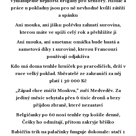
Vyhlašujeme nejhorší brigády pro seniory. Hlídač a
práce u pokladny jsou pro ně nevhodné kvůli zátěži
a spánku
Ani mouka, ani jíška: polévku zahustí surovina,
kterou máte ve spíži celý rok a přehlížíte ji
Ani mouka, ani smetana: omáčka bude hustá a
sametová díky 1 surovině, kterou Francouzi
používají odjakživa
Kdo má doma tenhle hrníček po prarodičích, drží v
ruce velký poklad. Sběratelé ze zahraničí za něj
platí i 30 000 Kč
„Západ chce zničit Moskvu,“ zuří Medveděv. Za
jediný měsíc schytala přes 6 tisíc dronů a brzy
přijdou zbraně, které nezastaví
Belgičanky po 60 nosí tenhle typ košile denně,
Češky ho odmítají, přitom zakryje bříško
Babiččin trik na palačinky funguje dokonale: stačí 1