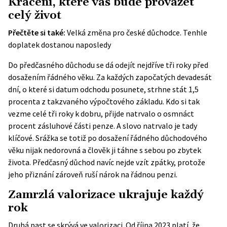
Krácení, které vás bude provázet
celý život
Přečtěte si také:
Velká změna pro české důchodce. Tenhle
doplatek dostanou naposledy
Do předčasného důchodu se dá odejít nejdříve tři roky před
dosažením řádného věku. Za každých započatých devadesát
dní, o které si datum odchodu posunete, strhne stát 1,5
procenta z takzvaného výpočtového základu. Kdo si tak
vezme celé tři roky k dobru, přijde natrvalo o osmnáct
procent zásluhové části penze. A slovo natrvalo je tady
klíčové. Srážka se totiž po dosažení řádného důchodového
věku nijak nedorovná a člověk ji táhne s sebou po zbytek
života. Předčasný důchod navíc nejde vzít zpátky, protože
jeho přiznání zároveň ruší nárok na řádnou penzi.
Zamrzlá valorizace ukrajuje každý
rok
Druhá past se skrývá ve valorizaci. Od října 2023 platí, že