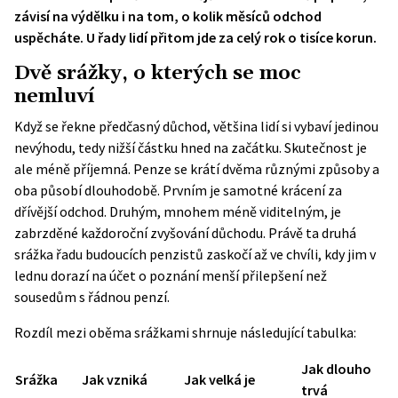
závisí na výdělku i na tom, o kolik měsíců odchod
uspěcháte. U řady lidí přitom jde za celý rok o tisíce korun.
Dvě srážky, o kterých se moc
nemluví
Když se řekne předčasný důchod, většina lidí si vybaví jedinou
nevýhodu, tedy nižší částku hned na začátku. Skutečnost je
ale méně příjemná. Penze se krátí dvěma různými způsoby a
oba působí dlouhodobě. Prvním je samotné krácení za
dřívější odchod. Druhým, mnohem méně viditelným, je
zabrzděné každoroční zvyšování důchodu. Právě ta druhá
srážka řadu budoucích penzistů zaskočí až ve chvíli, kdy jim v
lednu dorazí na účet o poznání menší přilepšení než
sousedům s řádnou penzí.
Rozdíl mezi oběma srážkami shrnuje následující tabulka:
Jak dlouho
Srážka
Jak vzniká
Jak velká je
trvá