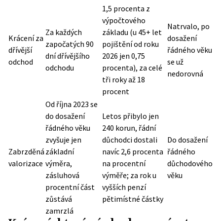
1,5 procenta z
výpočtového
Natrvalo, po
Za každých
základu (u 45+ let
Krácení za
dosažení
započatých 90
pojištění od roku
dřívější
řádného věku
dní dřívějšího
2026 jen 0,75
odchod
se už
odchodu
procenta), za celé
nedorovná
tři roky až 18
procent
Od října 2023 se
do dosažení
Letos přibylo jen
řádného věku
240 korun, řádní
zvyšuje jen
důchodci dostali
Do dosažení
Zabrzděná
základní
navíc 2,6 procenta
řádného
valorizace
výměra,
na procentní
důchodového
zásluhová
výměře; za rok u
věku
procentní část
vyšších penzí
zůstává
pětimístné částky
zamrzlá