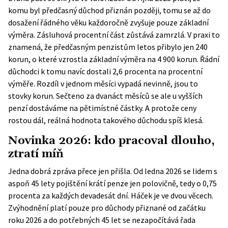
komu byl předčasný důchod přiznán později, tomu se až do
dosažení řádného věku každoročně zvyšuje pouze základní
výměra. Zásluhová procentní část zůstává zamrzlá. V praxi to
znamená, že předčasným penzistům letos přibylo jen 240
korun, o které vzrostla základní výměra na 4 900 korun. Řádní
důchodci k tomu navíc dostali 2,6 procenta na procentní
výměře. Rozdíl v jednom měsíci vypadá nevinně, jsou to
stovky korun. Sečteno za dvanáct měsíců se ale u vyšších
penzí dostáváme na pětimístné částky. A protože ceny
rostou dál, reálná hodnota takového důchodu spíš klesá.
Novinka 2026: kdo pracoval dlouho,
ztratí míň
Jedna dobrá zpráva přece jen přišla. Od ledna 2026 se lidem s
aspoň 45 lety pojištění krátí penze jen polovičně, tedy o 0,75
procenta za každých devadesát dní. Háček je ve dvou věcech.
Zvýhodnění platí pouze pro důchody přiznané od začátku
roku 2026 a do potřebných 45 let se nezapočítává řada