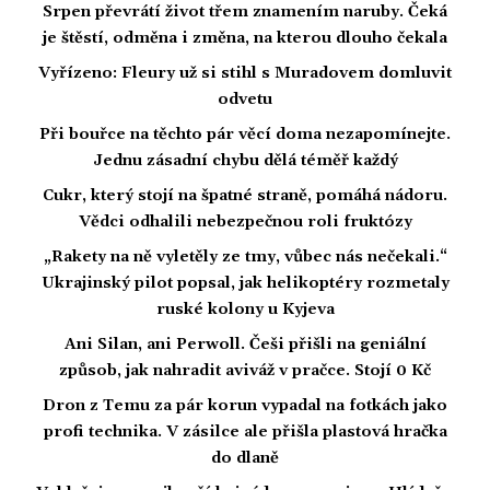
Srpen převrátí život třem znamením naruby. Čeká
je štěstí, odměna i změna, na kterou dlouho čekala
Vyřízeno: Fleury už si stihl s Muradovem domluvit
odvetu
Při bouřce na těchto pár věcí doma nezapomínejte.
Jednu zásadní chybu dělá téměř každý
Cukr, který stojí na špatné straně, pomáhá nádoru.
Vědci odhalili nebezpečnou roli fruktózy
„Rakety na ně vyletěly ze tmy, vůbec nás nečekali.“
Ukrajinský pilot popsal, jak helikoptéry rozmetaly
ruské kolony u Kyjeva
Ani Silan, ani Perwoll. Češi přišli na geniální
způsob, jak nahradit aviváž v pračce. Stojí 0 Kč
Dron z Temu za pár korun vypadal na fotkách jako
profi technika. V zásilce ale přišla plastová hračka
do dlaně