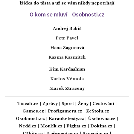
lžička do těsta a už se vám nikdy nepotrhají
O kom se mluví - Osobnosti.cz
Andrej Babiš
Petr Pavel
Hana Zagorová
Kazma Kazmitch
Kim Kardashian
Karlos Vémola
Marek Ztracený
Tiscali.cz
|
Zprávy
|
Sport
|
Ženy
|
Cestování
|
Games.cz
|
Profigamers.cz
|
ZeStolu.cz
|
Osobnosti.cz
|
Karaoketexty.cz
|
Úschovna.cz
|
Nedd.cz
|
Moulík.cz
|
Fights.cz
|
Dokina.cz
|
CZhity.cz
|
Našepeníze.cz
|
Srovnám.cz
|