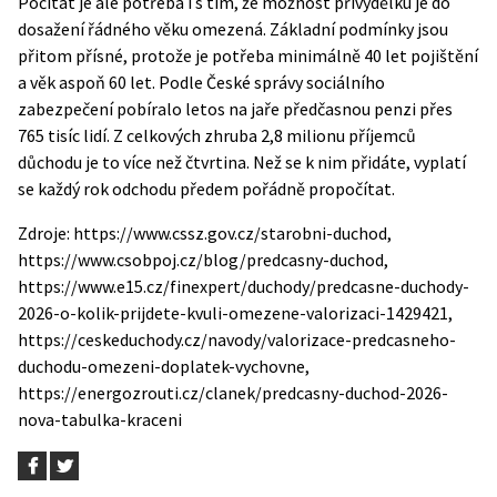
Počítat je ale potřeba i s tím, že možnost přivýdělku je do
dosažení řádného věku omezená. Základní podmínky jsou
přitom přísné, protože je potřeba minimálně 40 let pojištění
a věk aspoň 60 let. Podle České správy sociálního
zabezpečení pobíralo letos na jaře předčasnou penzi přes
765 tisíc lidí. Z celkových zhruba 2,8 milionu příjemců
důchodu je to více než čtvrtina. Než se k nim přidáte, vyplatí
se každý rok odchodu předem pořádně propočítat.
Zdroje: https://www.cssz.gov.cz/starobni-duchod,
https://www.csobpoj.cz/blog/predcasny-duchod,
https://www.e15.cz/finexpert/duchody/predcasne-duchody-
2026-o-kolik-prijdete-kvuli-omezene-valorizaci-1429421,
https://ceskeduchody.cz/navody/valorizace-predcasneho-
duchodu-omezeni-doplatek-vychovne,
https://energozrouti.cz/clanek/predcasny-duchod-2026-
nova-tabulka-kraceni