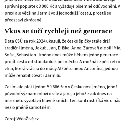
správní poplatek 3 000 Kč a vyžaduje písemné odůvodnění. V
praxi ale většina Jarmil volí jednodušší cestu, prostě se
představí zkráceně.
Vkus se točí rychleji než generace
Data ČSÚ za rok 2024 ukazují, že české špičky stále drží
tradiční jména, Jakub, Jan, Eliška, Anna. Zároveň ale sílí Mia,
Sofie, Sebastian. Jméno dnes může během jedné generace
projít cestu od standardu k posměchu. A možná i zpět: retro
vlna, která vrátila do módy Alžbětu nebo Antonína, jednou
může rehabilitovat i Jarmilu.
Zatím ale platí jedno: 59 666 žen v Česku nosí jméno, jehož
původní význam mluví o síle a jaru, a jehož zvuk dnes na
internetu vyvolává hlavně smích. Ten kontrast říká víc o nás
než o jméně samotném.
Zdroj:
VědaŽivě.cz