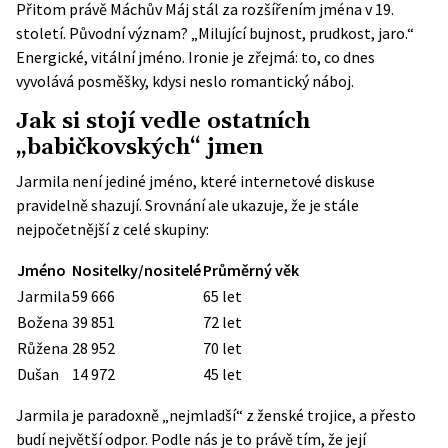
Přitom právě Máchův Máj stál za rozšířením jména v 19.
století. Původní význam? „Milující bujnost, prudkost, jaro.“
Energické, vitální jméno. Ironie je zřejmá: to, co dnes
vyvolává posměšky, kdysi neslo romantický náboj.
Jak si stojí vedle ostatních
„babičkovských“ jmen
Jarmila není jediné jméno, které internetové diskuse
pravidelně shazují. Srovnání ale ukazuje, že je stále
nejpočetnější z celé skupiny:
Jméno
Nositelky/nositelé
Průměrný věk
Jarmila
59 666
65 let
Božena
39 851
72 let
Růžena
28 952
70 let
Dušan
14 972
45 let
Jarmila je paradoxně „nejmladší“ z ženské trojice, a přesto
budí největší odpor. Podle nás je to právě tím, že její