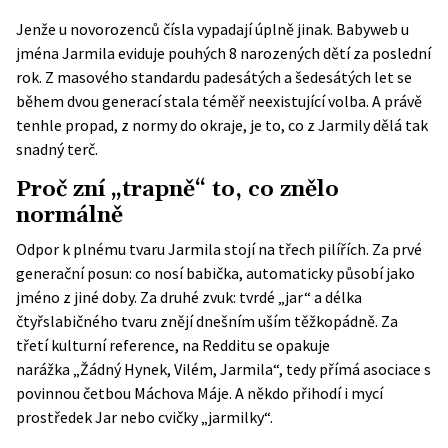
Jenže u novorozenců čísla vypadají úplně jinak. Babyweb u
jména Jarmila eviduje pouhých 8 narozených dětí za poslední
rok. Z masového standardu padesátých a šedesátých let se
během dvou generací stala téměř neexistující volba. A právě
tenhle propad, z normy do okraje, je to, co z Jarmily dělá tak
snadný terč.
Proč zní „trapně“ to, co znělo
normálně
Odpor k plnému tvaru Jarmila stojí na třech pilířích. Za prvé
generační posun: co nosí babička, automaticky působí jako
jméno z jiné doby. Za druhé zvuk: tvrdé „jar“ a délka
čtyřslabičného tvaru znějí dnešním uším těžkopádně. Za
třetí kulturní reference, na Redditu se opakuje
narážka
„Žádný Hynek, Vilém, Jarmila“
, tedy přímá asociace s
povinnou četbou Máchova Máje. A někdo přihodí i mycí
prostředek Jar nebo cvičky „jarmilky“.