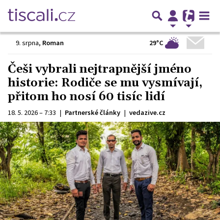
29°C
9. srpna
,
Roman
Češi vybrali nejtrapnější jméno
historie: Rodiče se mu vysmívají,
přitom ho nosí 60 tisíc lidí
18. 5. 2026 – 7:33
|
Partnerské články
|
vedazive.cz