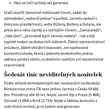
Vkus se točí rychleji než generace
Stačí otevřít libovolné rodičovské fórum, zadat do
vyhledávání „nejhorší jméno“ a počkat. Jarmila vyskočí s
železnou pravidelností, vedle Růženy, Boženy a Dušana, ale
přece jen o něco častěji a s ostřejším tónem. „Zastaralejší“,
„fakt úlet“, „já osobně bych Jarmilu nedala“ – tak znějí
typické reakce na
diskusních vláknech
. Žádný reprezentativní
průzkum, žádné oficiální hlasování. Jen opakovaná
komunitní shoda, která z jednoho konkrétního jména
udělala symbol všeho, co dnešním rodičům zní nesnesitelně
staromódně.
Šedesát tisíc neviditelných nositelek
Podle veřejně dohledatelných dat navázaných na databázi
Ministerstva vnitra ČR nese jméno Jarmila v Česku
59 666
žen
. Průměrný věk: 65 let. Nejvíc Jarmil žije v Praze (5 468),
Ostravě (3 084) a Brně (2 734). Nejde o žádnou kuriozitu z
matričních archivů, je to jméno celé generace.