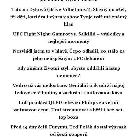
pochlubila svým rituálem
Tatiana Dyková (dříve Vilhelmová): Slavný manžel,
tři děti, kariéra i výhra v show Tvoje tvář má známý
hlas
UFC Fight Night: Gamrot vs. Salkilld – výsledky a
nejlepší momenty
Nezvládl jsem to v hlavě. Čepo odhalil, co stálo za
jeho neúspěšným UFC debutem
Kdy změnit životní styl, abyste oddálili nástup
demence?
Vedro už vás nedostane: Geniální trik udrží nápoj
ledový celé hodiny a zachrání i milovanou kávu
Lidl prodává QLED televizi Philips za velmi
zajímavou cenu. Umí streamovat a běží i bez set-
top boxu
Před 14 dny čelil Furymu. Teď Polák dostal výprask
od šesti soupeřů