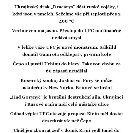
Ukrajinský drak „Dracarys“ děsí ruské vojáky, i
když jsou v tancích. Sežehne vše při teplotě přes 2
400 °C
Verhoeven má jasno. Přestup do UFC mu finančně
nedává smysl
V lehké váze UFC je nové monstrum. Salkilld
donutil Gamrota odklepat v prvním kole
Čepo si pustil Urbinu do hlavy. Takovou chybu za
60 zápasů neudělal
Boxerský souboj Joshua vs. Fury se může
uskutečnit v New Yorku. Britové se brání
„Had Gorynyč“ je brutální destrukční síla. Ukrajinci
i Rusové s ním ničí celé městské ulice
Odhad výplat UFC ukazuje propast. Klein měl dostat
desetkrát víc než Čepo
Chtěl jen zbourat zeď v domě. Za ní vedl tunel do