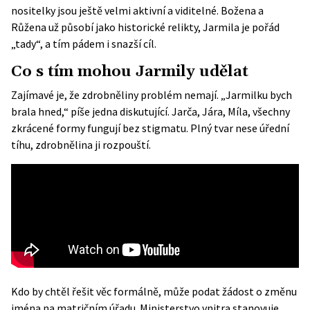
nositelky jsou ještě velmi aktivní a viditelné. Božena a
Růžena už působí jako historické relikty, Jarmila je pořád
„tady“, a tím pádem i snazší cíl.
Co s tím mohou Jarmily udělat
Zajímavé je, že zdrobněliny problém nemají. „Jarmilku bych
brala hned,“ píše jedna diskutující. Jarča, Jára, Míla, všechny
zkrácené formy fungují bez stigmatu. Plný tvar nese úřední
tíhu, zdrobnělina ji rozpouští.
Kdo by chtěl řešit věc formálně, může podat žádost o změnu
jména na matričním úřadu.
Ministerstvo vnitra
stanovuje