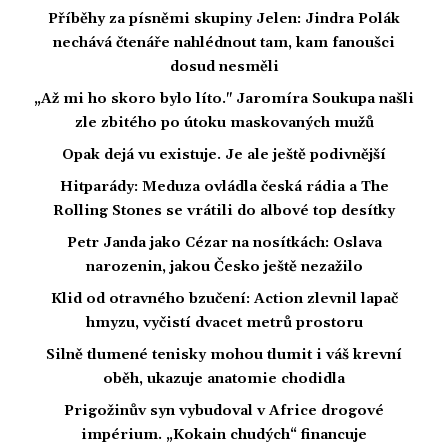
Příběhy za písněmi skupiny Jelen: Jindra Polák
nechává čtenáře nahlédnout tam, kam fanoušci
dosud nesměli
„Až mi ho skoro bylo líto." Jaromíra Soukupa našli
zle zbitého po útoku maskovaných mužů
Opak dejá vu existuje. Je ale ještě podivnější
Hitparády: Meduza ovládla česká rádia a The
Rolling Stones se vrátili do albové top desítky
Petr Janda jako Cézar na nosítkách: Oslava
narozenin, jakou Česko ještě nezažilo
Klid od otravného bzučení: Action zlevnil lapač
hmyzu, vyčistí dvacet metrů prostoru
Silně tlumené tenisky mohou tlumit i váš krevní
oběh, ukazuje anatomie chodidla
Prigožinův syn vybudoval v Africe drogové
impérium. „Kokain chudých“ financuje