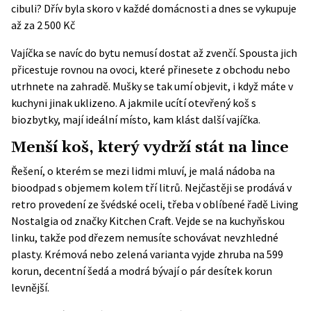
cibuli? Dřív byla skoro v každé domácnosti a dnes se vykupuje
až za 2 500 Kč
Vajíčka se navíc do bytu nemusí dostat až zvenčí. Spousta jich
přicestuje rovnou na ovoci, které přinesete z obchodu nebo
utrhnete na zahradě. Mušky se tak umí objevit, i když máte v
kuchyni jinak uklizeno. A jakmile ucítí otevřený koš s
biozbytky, mají ideální místo, kam klást další vajíčka.
Menší koš, který vydrží stát na lince
Řešení, o kterém se mezi lidmi mluví, je malá nádoba na
bioodpad s objemem kolem tří litrů. Nejčastěji se prodává v
retro provedení ze švédské oceli, třeba v oblíbené řadě Living
Nostalgia od značky Kitchen Craft. Vejde se na kuchyňskou
linku, takže pod dřezem nemusíte schovávat nevzhledné
plasty. Krémová nebo zelená varianta vyjde zhruba na 599
korun, decentní šedá a modrá bývají o pár desítek korun
levnější.