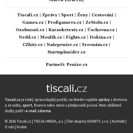
Marek Ztracený
Tiscali.cz
|
Zprávy
|
Sport
|
Ženy
|
Cestování
|
Games.cz
|
Profigamers.cz
|
ZeStolu.cz
|
Osobnosti.cz
|
Karaoketexty.cz
|
Úschovna.cz
|
Nedd.cz
|
Moulík.cz
|
Fights.cz
|
Dokina.cz
|
CZhity.cz
|
Našepeníze.cz
|
Srovnám.cz
|
StartupInsider.cz
Partneři:
Peníze.cz
Tiscali.cz
je český zpravodajský portál, na kterém najdete
zprávy
z domova
a ze světa,
sport
, finance nebo servis s předpovědí počasí. Mezi oblíbené
služby patří i
e-mail zdarma
.
© 2026 Tiscali.cz |
TISCALI MEDIA, a.s.
|
Člen skupiny DIGNITY, s.r.o.
|
Kontakt
|
O nás
|
Kodex