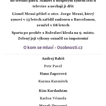
do třetího patra. Manžel s dospělým synem leží u
televize a nechají ji dřít
Lionel Messi přišel o otce. Jorge Messi, který
synovi v 13 letech zařídil smlouvu s Barcelonou,
zemřel v 68 letech
Sparta po prohře s Boleslaví klesla na 9. místo.
Zelený její výkony označil za impotentní
O kom se mluví - Osobnosti.cz
Andrej Babiš
Petr Pavel
Hana Zagorová
Kazma Kazmitch
Kim Kardashian
Karlos Vémola