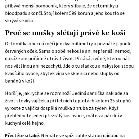
přibývá menší pomocník, který slibuje, že octomilky u
bioodpadu skončí. Stojí kolem 599 korun a jeho kouzlo se
skrývá ve víku.
Proč se mušky slétají právě ke koši
Octomilka obecná měří jen dva milimetry a poznáte ji podle
červených oček. Sama o sobě nekouše ani nepřenáší nemoci,
dokáže ale pořádně otrávit život. Přiláká ji vůně, kterou náš
nos většinou ani nezachytí. Jde o tu sladkou a nakyslou stopu
kvasícího ovoce, zbytek vína ve sklenici nebo slupky od
banánů v koši.
Horší je, jak rychle se rozmnoží. Jediná samička naklade za
život stovky vajíček a při letních teplotách kolem 25 stupňů
vyroste z vajíčka dospělá muška zhruba za týden. Když
přehlédnete jeden přezrálý kus ovoce, máte za pár dní v
kuchyni celé hejno.
Přečtěte si také:
Nemáte ve spíži tuhle starou nádobu na