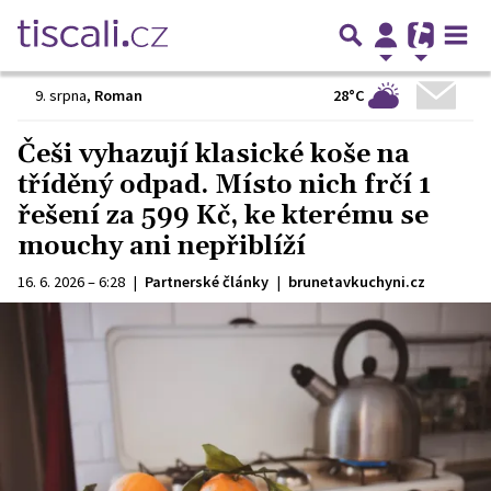
28°C
9. srpna
,
Roman
Češi vyhazují klasické koše na
tříděný odpad. Místo nich frčí 1
řešení za 599 Kč, ke kterému se
mouchy ani nepřiblíží
16. 6. 2026 – 6:28
|
Partnerské články
|
brunetavkuchyni.cz