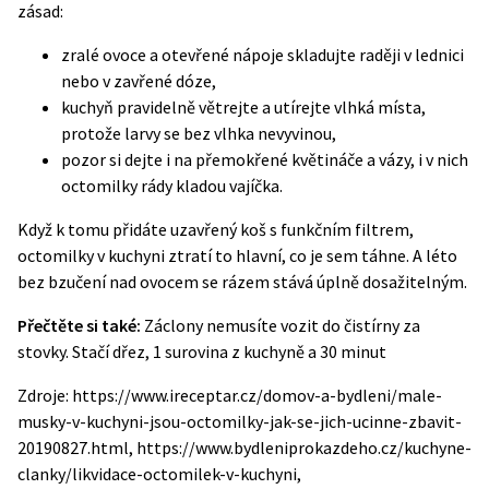
zásad:
zralé ovoce a otevřené nápoje skladujte raději v lednici
nebo v zavřené dóze,
kuchyň pravidelně větrejte a utírejte vlhká místa,
protože larvy se bez vlhka nevyvinou,
pozor si dejte i na přemokřené květináče a vázy, i v nich
octomilky rády kladou vajíčka.
Když k tomu přidáte uzavřený koš s funkčním filtrem,
octomilky v kuchyni ztratí to hlavní, co je sem táhne. A léto
bez bzučení nad ovocem se rázem stává úplně dosažitelným.
Přečtěte si také:
Záclony nemusíte vozit do čistírny za
stovky. Stačí dřez, 1 surovina z kuchyně a 30 minut
Zdroje: https://www.ireceptar.cz/domov-a-bydleni/male-
musky-v-kuchyni-jsou-octomilky-jak-se-jich-ucinne-zbavit-
20190827.html, https://www.bydleniprokazdeho.cz/kuchyne-
clanky/likvidace-octomilek-v-kuchyni,