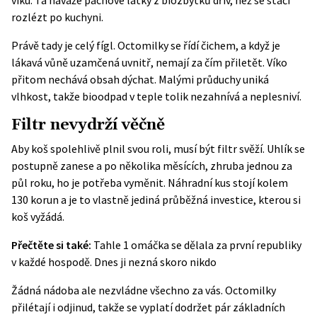
víku. Ta naváže pachové látky z biozbytků dřív, než se stačí
rozlézt po kuchyni.
Právě tady je celý fígl. Octomilky se řídí čichem, a když je
lákavá vůně uzamčená uvnitř, nemají za čím přiletět. Víko
přitom nechává obsah dýchat. Malými průduchy uniká
vlhkost, takže bioodpad v teple tolik nezahnívá a neplesniví.
Filtr nevydrží věčně
Aby koš spolehlivě plnil svou roli, musí být filtr svěží. Uhlík se
postupně zanese a po několika měsících, zhruba jednou za
půl roku, ho je potřeba vyměnit. Náhradní kus stojí kolem
130 korun a je to vlastně jediná průběžná investice, kterou si
koš vyžádá.
Přečtěte si také:
Tahle 1 omáčka se dělala za první republiky
v každé hospodě. Dnes ji nezná skoro nikdo
Žádná nádoba ale nezvládne všechno za vás. Octomilky
přilétají i odjinud, takže se vyplatí dodržet pár základních