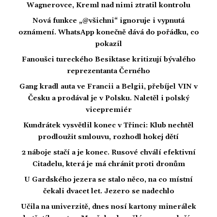
Wagnerovce, Kreml nad nimi ztratil kontrolu
Nová funkce „@všichni“ ignoruje i vypnutá
oznámení. WhatsApp konečně dává do pořádku, co
pokazil
Fanoušci tureckého Besiktase kritizují bývalého
reprezentanta Černého
Gang kradl auta ve Francii a Belgii, přebíjel VIN v
Česku a prodával je v Polsku. Naletěl i polský
vicepremiér
Kundrátek vysvětlil konec v Třinci: Klub nechtěl
prodloužit smlouvu, rozhodl hokej dětí
2 náboje stačí a je konec. Rusové chválí efektivní
Citadelu, která je má chránit proti dronům
U Gardského jezera se stalo něco, na co místní
čekali dvacet let. Jezero se nadechlo
Učila na univerzitě, dnes nosí kartony minerálek