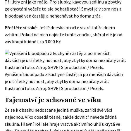
Tři litry zní jako málo. Pro slupky, kávovou sedlinu a zbytky
ze chystání večeře to ale bohatě stačí. Smysl je v tom nosit
bioodpad ven častěji a nenechávat ho doma zrát.
Přečtěte si také:
Ještě dneska otočte staré talíře dnem
vzhůru. Pokud na nich najdete tuhle značku, sběratelé je od
vás koupí klidně i za 3 000 Kč
Vynášení bioodpadu z kuchyně častěji a po menších dávkách
je u tříletky nutnost, aby zbytky doma nezačaly zrát.
Ilustrační foto. Zdroj: SHVETS production / Pexels.
Tajemství je schované ve víku
Že se k obsahu nedostane jediná muška, zařídí dvě věci
najednou. Víko dosedá těsně, takže dovnitř nevede žádná
skulina. Hlavní roli ale hraje vrstva aktivního uhlí ukrytá ve