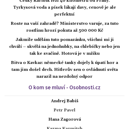
Český Karibik leží 40 kilometrů od Prahy.
Tyrkysová voda a písek lákají davy, cenově je ale
perfektní
Roste na vaší zahradě? Ministerstvo varuje, za tuto
rostlinu hrozí pokuta až 500 000 Kč
Jakmile udělám tuto pomazánku, všichni mi ji
chválí – skvělá na jednohubky, na chlebíčky nebo jen
tak ke svačině. Hotová je v mžiku
Bitva o Kavkaz: německé tanky dojely k úpatí hor a
tam jim došel dech. Hitlerův sen o ovládnutí světa
narazil na nezdolný odpor
O kom se mluví - Osobnosti.cz
Andrej Babiš
Petr Pavel
Hana Zagorová
Kazma Kazmitch