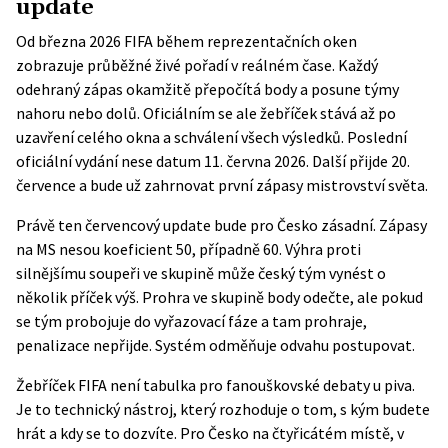
update
Od března 2026 FIFA během reprezentačních oken
zobrazuje
průběžné živé pořadí
v reálném čase. Každý
odehraný zápas okamžitě přepočítá body a posune týmy
nahoru nebo dolů. Oficiálním se ale žebříček stává až po
uzavření celého okna a schválení všech výsledků. Poslední
oficiální vydání nese datum 11. června 2026. Další přijde 20.
července a bude už zahrnovat první zápasy mistrovství světa.
Právě ten červencový update bude pro Česko zásadní. Zápasy
na MS nesou koeficient 50, případně 60. Výhra proti
silnějšímu soupeři ve skupině může český tým vynést o
několik příček výš. Prohra ve skupině body odečte, ale pokud
se tým probojuje do vyřazovací fáze a tam prohraje,
penalizace nepřijde. Systém odměňuje odvahu postupovat.
Žebříček FIFA není tabulka pro fanouškovské debaty u piva.
Je to technický nástroj, který rozhoduje o tom, s kým budete
hrát a kdy se to dozvíte. Pro Česko na čtyřicátém místě, v