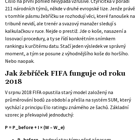
Číslo na první pohled nevypadá vzrušivě. Čtyřicítka v pořadí
211 národních týmů, někde v druhé evropské lize. Jenže právě
v tomhle pásmu žebříčku se rozhodují věci, které fanoušek na
tribuně nevidí, ale trenér a svazový manažer sledují s
kalkulačkou v ruce. Nejde o prestiž. Jde o koše, nasazení a
losovací procedury, a ty se řídí konkrétním snímkem
rankingu k určitému datu. Stačí jeden výsledek ve správný
moment, a tým se posune z výhodnějšího koše do horšího.
Nebo naopak.
Jak žebříček FIFA funguje od roku
2018
V srpnu 2018 FIFA opustila starý model založený na
průměrování bodů za období a přešla na systém SUM, který
vychází z principu Elo ratingu známého ze šachů. Základní
vzorec je překvapivě jednoduchý:
P = P_before + I × (W – W_e)
P_before
– bodový stav týmu před zápasem