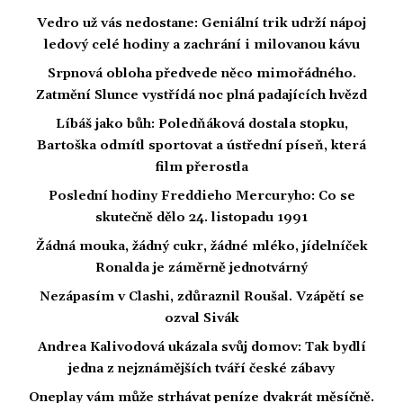
Vedro už vás nedostane: Geniální trik udrží nápoj
ledový celé hodiny a zachrání i milovanou kávu
Srpnová obloha předvede něco mimořádného.
Zatmění Slunce vystřídá noc plná padajících hvězd
Líbáš jako bůh: Poledňáková dostala stopku,
Bartoška odmítl sportovat a ústřední píseň, která
film přerostla
Poslední hodiny Freddieho Mercuryho: Co se
skutečně dělo 24. listopadu 1991
Žádná mouka, žádný cukr, žádné mléko, jídelníček
Ronalda je záměrně jednotvárný
Nezápasím v Clashi, zdůraznil Roušal. Vzápětí se
ozval Sivák
Andrea Kalivodová ukázala svůj domov: Tak bydlí
jedna z nejznámějších tváří české zábavy
Oneplay vám může strhávat peníze dvakrát měsíčně.