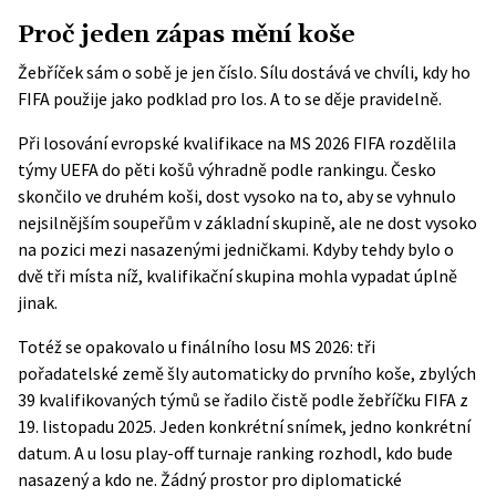
Proč jeden zápas mění koše
Žebříček sám o sobě je jen číslo. Sílu dostává ve chvíli, kdy ho
FIFA použije jako podklad pro los. A to se děje pravidelně.
Při
losování evropské kvalifikace
na MS 2026 FIFA rozdělila
týmy UEFA do pěti košů výhradně podle rankingu. Česko
skončilo ve druhém koši, dost vysoko na to, aby se vyhnulo
nejsilnějším soupeřům v základní skupině, ale ne dost vysoko
na pozici mezi nasazenými jedničkami. Kdyby tehdy bylo o
dvě tři místa níž, kvalifikační skupina mohla vypadat úplně
jinak.
Totéž se opakovalo u
finálního losu MS 2026
: tři
pořadatelské země šly automaticky do prvního koše, zbylých
39 kvalifikovaných týmů se řadilo čistě podle žebříčku FIFA z
19. listopadu 2025. Jeden konkrétní snímek, jedno konkrétní
datum. A u
losu play-off turnaje
ranking rozhodl, kdo bude
nasazený a kdo ne. Žádný prostor pro diplomatické