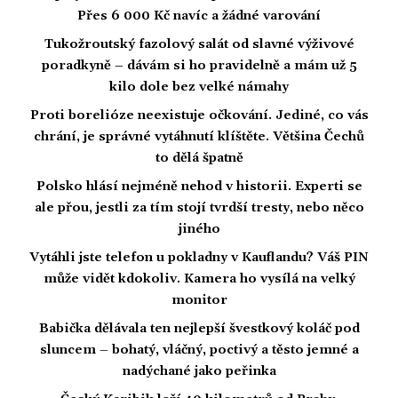
Přes 6 000 Kč navíc a žádné varování
Tukožroutský fazolový salát od slavné výživové
poradkyně – dávám si ho pravidelně a mám už 5
kilo dole bez velké námahy
Proti borelióze neexistuje očkování. Jediné, co vás
chrání, je správné vytáhnutí klíštěte. Většina Čechů
to dělá špatně
Polsko hlásí nejméně nehod v historii. Experti se
ale přou, jestli za tím stojí tvrdší tresty, nebo něco
jiného
Vytáhli jste telefon u pokladny v Kauflandu? Váš PIN
může vidět kdokoliv. Kamera ho vysílá na velký
monitor
Babička dělávala ten nejlepší švestkový koláč pod
sluncem – bohatý, vláčný, poctivý a těsto jemné a
nadýchané jako peřinka