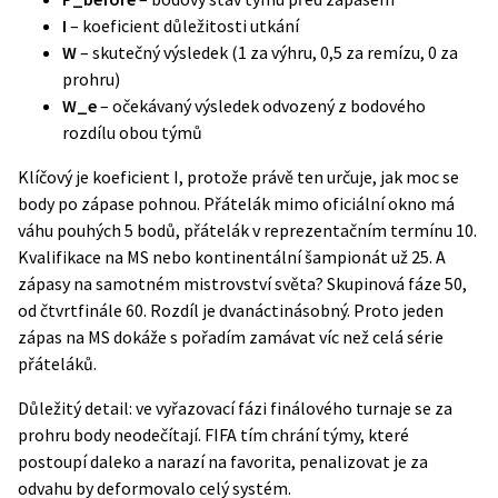
I
– koeficient důležitosti utkání
W
– skutečný výsledek (1 za výhru, 0,5 za remízu, 0 za
prohru)
W_e
– očekávaný výsledek odvozený z bodového
rozdílu obou týmů
Klíčový je koeficient I, protože právě ten určuje, jak moc se
body po zápase pohnou. Přátelák mimo oficiální okno má
váhu pouhých 5 bodů, přátelák v reprezentačním termínu 10.
Kvalifikace na MS nebo kontinentální šampionát už 25. A
zápasy na samotném mistrovství světa? Skupinová fáze 50,
od čtvrtfinále 60. Rozdíl je dvanáctinásobný. Proto jeden
zápas na MS dokáže s pořadím zamávat víc než celá série
přáteláků.
Důležitý detail: ve vyřazovací fázi finálového turnaje se za
prohru body neodečítají. FIFA tím chrání týmy, které
postoupí daleko a narazí na favorita, penalizovat je za
odvahu by deformovalo celý systém.