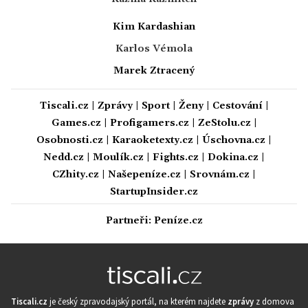
Kim Kardashian
Karlos Vémola
Marek Ztracený
Tiscali.cz
|
Zprávy
|
Sport
|
Ženy
|
Cestování
|
Games.cz
|
Profigamers.cz
|
ZeStolu.cz
|
Osobnosti.cz
|
Karaoketexty.cz
|
Úschovna.cz
|
Nedd.cz
|
Moulík.cz
|
Fights.cz
|
Dokina.cz
|
CZhity.cz
|
Našepeníze.cz
|
Srovnám.cz
|
StartupInsider.cz
Partneři:
Peníze.cz
Tiscali.cz
je český zpravodajský portál, na kterém najdete
zprávy
z domova