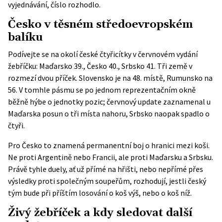
vyjednávání, číslo rozhodlo.
Česko v těsném středoevropském
balíku
Podívejte se na okolí české čtyřicítky v červnovém vydání
žebříčku: Maďarsko 39., Česko 40., Srbsko 41. Tři země v
rozmezí dvou příček. Slovensko je na 48. místě, Rumunsko na
56. V tomhle pásmu se po jednom reprezentačním okně
běžně hýbe o jednotky pozic; červnový update zaznamenal u
Maďarska posun o tři místa nahoru, Srbsko naopak spadlo o
čtyři.
Pro Česko to znamená permanentní boj o hranici mezi koši.
Ne proti Argentině nebo Francii, ale proti Maďarsku a Srbsku.
Právě tyhle duely, ať už přímé na hřišti, nebo nepřímé přes
výsledky proti společným soupeřům, rozhodují, jestli český
tým bude při příštím losování o koš výš, nebo o koš níž.
Živý žebříček a kdy sledovat další