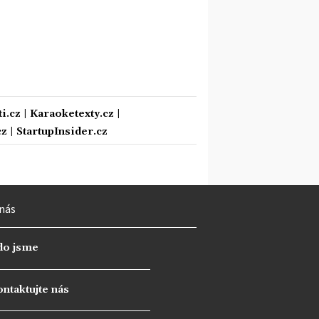
i.cz
|
Karaoketexty.cz
|
cz
|
StartupInsider.cz
nás
do jsme
ntaktujte nás