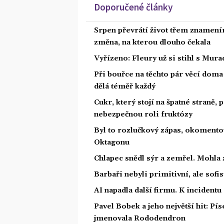
Doporučené články
Srpen převrátí život třem znamením
změna, na kterou dlouho čekala
Vyřízeno: Fleury už si stihl s Mu
Při bouřce na těchto pár věcí dom
dělá téměř každý
Cukr, který stojí na špatné straně,
nebezpečnou roli fruktózy
Byl to rozlučkový zápas, okoment
Oktagonu
Chlapec snědl sýr a zemřel. Mohla 
Barbaři nebyli primitivní, ale sofis
AI napadla další firmu. K incidentu
Pavel Bobek a jeho největší hit: P
jmenovala Rododendron