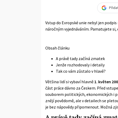
Přida
Vstup do Evropské unie nebyl jen podpis 
náročným vyjednáváním. Pamatujete si, 
Obsah článku
A právě tady začíná zmatek
Jenže rozhodovaly i detaily
Tak co vám zůstalo v hlavě?
Většina lidí si vybaví hlavně
1. květen 20
část práce dávno za Českem. Před vstupe
souborem politických, ekonomických i pr
znějí povědomě, ale v detailech se pletou 
je bez nápovědy připomenout. Možná zjis
A právě tady začíná zma