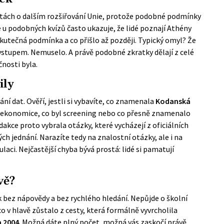
ebatách o dalším rozšiřování Unie, protože podobné podmínky
e u podobných kvízů často ukazuje, že lidé poznají Athény
skutečná podmínka a co přišlo až později. Typický omyl? Že
vstupem. Nemuselo. A právě podobné zkratky dělají z celé
čnosti byla.
ily
í dat. Ověří, jestli si vybavíte, co znamenala
Kodanská
žní ekonomice, co byl screening nebo co přesně znamenalo
edakce proto vybrala otázky, které vycházejí z oficiálních
ch jednání. Narazíte tedy na znalostní otázky, ale i na
aci. Nejčastější chyba bývá prostá: lidé si pamatují
vě?
k bez nápovědy a bez rychlého hledání. Nepůjde o školní
o v hlavě zůstalo z cesty, která formálně vyvrcholila
a 2004
. Možná dáte plný počet, možná vás zaskočí právě