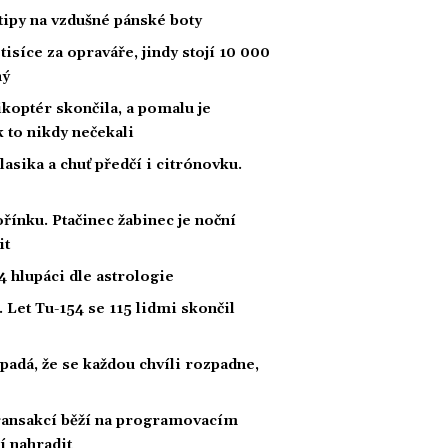
tipy na vzdušné pánské boty
tisíce za opraváře, jindy stojí 10 000
ný
likoptér skončila, a pomalu je
ak to nikdy nečekali
klasika a chuť předčí i citrónovku.
řínku. Ptačinec žabinec je noční
it
 hlupáci dle astrologie
 Let Tu-154 se 115 lidmi skončil
padá, že se každou chvíli rozpadne,
 transakcí běží na programovacím
í nahradit