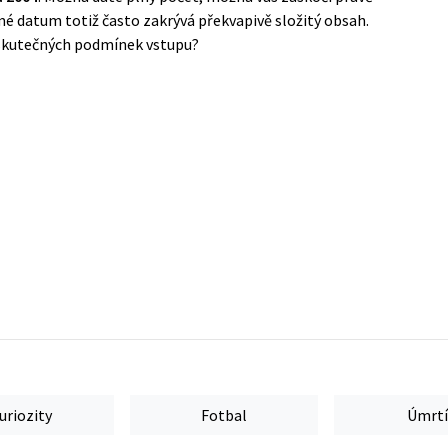
ámé datum totiž často zakrývá překvapivě složitý obsah.
 skutečných podmínek vstupu?
uriozity
Fotbal
Úmrtí