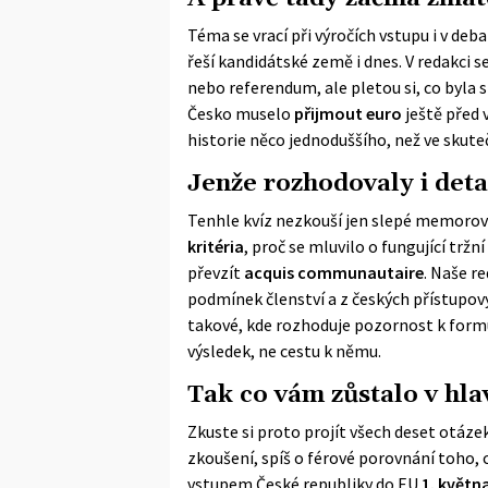
Téma se vrací při výročích vstupu i v d
řeší kandidátské země i dnes. V redakci s
nebo referendum, ale pletou si, co byla 
Česko muselo
přijmout euro
ještě před 
historie něco jednoduššího, než ve skute
Jenže rozhodovaly i deta
Tenhle kvíz nezkouší jen slepé memorován
kritéria
, proč se mluvilo o fungující tr
převzít
acquis communautaire
. Naše r
podmínek členství a z českých přístupový
takové, kde rozhoduje pozornost k formul
výsledek, ne cestu k němu.
Tak co vám zůstalo v hla
Zkuste si proto projít všech deset otáze
zkoušení, spíš o férové porovnání toho, c
vstupem České republiky do EU
1. květn