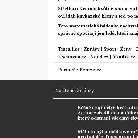
Střelba u Kremlu kvůli e-shopu za 
ovládají kavkazské klany a teď po n
Tato matematická hádanka nachytala u
správně spočítají jen lidé, kteří zn
Tiscali.cz
|
Zprávy
|
Sport
|
Ženy
|
C
Úschovna.cz
|
Nedd.cz
|
Moulík.cz
Partneři:
Peníze.cz
Nejčtenější články
Běžně stojí i čtyřikrát tolik
Action zařadil do nabídky s
který odstraní všechny sk
Mělo to být pohádkové mě
pro boháče. Dnes tu stojí j