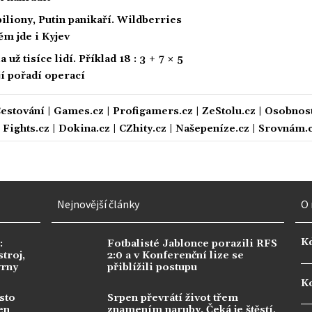
biliony, Putin panikaří. Wildberries
ěm jde i Kyjev
ž tisíce lidí. Příklad 18 : 3 + 7 × 5
ají pořadí operací
estování
|
Games.cz
|
Profigamers.cz
|
ZeStolu.cz
|
Osobnost
|
Fights.cz
|
Dokina.cz
|
CZhity.cz
|
Našepeníze.cz
|
Srovnám.
Nejnovější články
O 
K
:
Fotbalisté Jablonce porazili RFS
troj,
2:0 a v Konferenční lize se
vrny
přiblížili postupu
Ko
sto
Srpen převrátí život třem
en
znamením naruby. Čeká je štěstí,