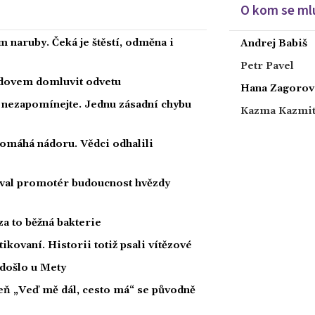
O kom se mlu
 naruby. Čeká je štěstí, odměna i
Andrej Babiš
Petr Pavel
radovem domluvit odvetu
Hana Zagorov
a nezapomínejte. Jednu zásadní chybu
Kazma Kazmi
 pomáhá nádoru. Vědci odhalili
oval promotér budoucnost hvězdy
za to běžná bakterie
tikovaní. Historii totiž psali vítězové
 došlo u Mety
íseň „Veď mě dál, cesto má“ se původně