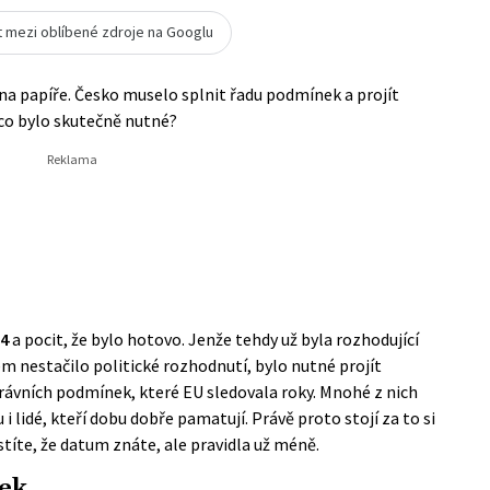
t mezi oblíbené zdroje na Googlu
na papíře. Česko muselo splnit řadu podmínek a projít
co bylo skutečně nutné?
04
a pocit, že bylo hotovo. Jenže tehdy už byla rozhodující
m nestačilo politické rozhodnutí, bylo nutné projít
ávních podmínek, které EU sledovala roky. Mnohé z nich
i lidé, kteří dobu dobře pamatují. Právě proto stojí za to si
títe, že datum znáte, ale pravidla už méně.
tek