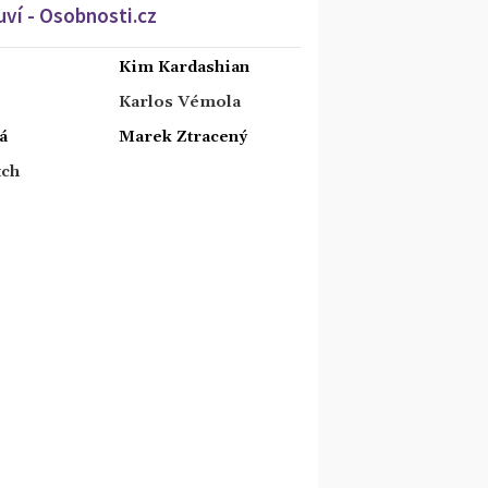
ví - Osobnosti.cz
Kim Kardashian
Karlos Vémola
á
Marek Ztracený
tch