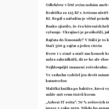
Odlehčete v létě svým nohám aneb 
Krabička za 125 Kč z Actionu ušetří 
Kč. Regál s nářadím je věčně prázd
Rusko zjistilo, že éra bitevních he
vyřazuje. Ukrajinci je proškolili, j
Rajčata do limonády? V Itálii je to 
Stačí 500 g rajčat a jeden citrón
Kvete i v zimě a stačí mu kousek ko
můra zahrádkářů, dá se ho ale zbav
Nejhloupější znamení zvěrokruhu: 4
Ve vzduchu vydržel jen devět minut.
katastrofou
Maličká knížka po babičce, která vy
může mít cenu tisíců korun
„Azbest IT světa“: 70 % světových
jazyce z roku 1959. Nikdo ho neum