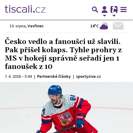
14°C
10. srpna
,
Vavřinec
Česko vedlo a fanoušci už slavili.
Pak přišel kolaps. Tyhle prohry z
MS v hokeji správně seřadí jen 1
fanoušek z 10
7. 6. 2026 – 5:44
|
Partnerské články
|
sportyzive.cz