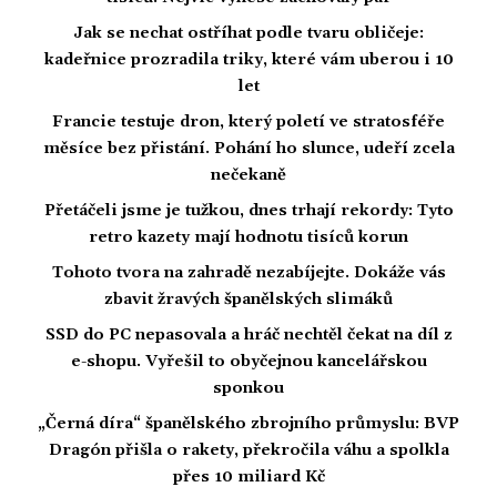
Jak se nechat ostříhat podle tvaru obličeje:
kadeřnice prozradila triky, které vám uberou i 10
let
Francie testuje dron, který poletí ve stratosféře
měsíce bez přistání. Pohání ho slunce, udeří zcela
nečekaně
Přetáčeli jsme je tužkou, dnes trhají rekordy: Tyto
retro kazety mají hodnotu tisíců korun
Tohoto tvora na zahradě nezabíjejte. Dokáže vás
zbavit žravých španělských slimáků
SSD do PC nepasovala a hráč nechtěl čekat na díl z
e-shopu. Vyřešil to obyčejnou kancelářskou
sponkou
„Černá díra“ španělského zbrojního průmyslu: BVP
Dragón přišla o rakety, překročila váhu a spolkla
přes 10 miliard Kč