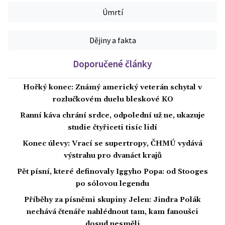
Úmrtí
Dějiny a fakta
Doporučené články
Hořký konec: Známý americký veterán schytal v
rozlučkovém duelu bleskové KO
Ranní káva chrání srdce, odpolední už ne, ukazuje
studie čtyřiceti tisíc lidí
Konec úlevy: Vrací se supertropy, ČHMÚ vydává
výstrahu pro dvanáct krajů
Pět písní, které definovaly Iggyho Popa: od Stooges
po sólovou legendu
Příběhy za písněmi skupiny Jelen: Jindra Polák
nechává čtenáře nahlédnout tam, kam fanoušci
dosud nesměli