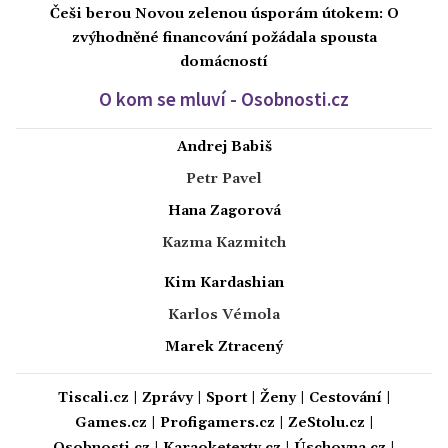
Češi berou Novou zelenou úsporám útokem: O
zvýhodněné financování požádala spousta
domácností
O kom se mluví - Osobnosti.cz
Andrej Babiš
Petr Pavel
Hana Zagorová
Kazma Kazmitch
Kim Kardashian
Karlos Vémola
Marek Ztracený
Tiscali.cz
|
Zprávy
|
Sport
|
Ženy
|
Cestování
|
Games.cz
|
Profigamers.cz
|
ZeStolu.cz
|