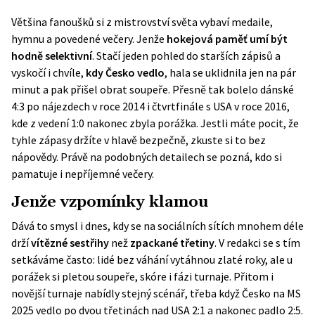
Většina fanoušků si z mistrovství světa vybaví medaile,
hymnu a povedené večery. Jenže
hokejová paměť umí být
hodně selektivní
. Stačí jeden pohled do starších zápisů a
vyskočí i chvíle,
kdy Česko vedlo
, hala se uklidnila jen na pár
minut a pak přišel obrat soupeře. Přesně tak bolelo dánské
4:3 po nájezdech v roce 2014 i čtvrtfinále s USA v roce 2016,
kde z vedení 1:0 nakonec zbyla porážka. Jestli máte pocit, že
tyhle zápasy držíte v hlavě bezpečně, zkuste si to bez
nápovědy. Právě na podobných detailech se pozná, kdo si
pamatuje i nepříjemné večery.
Jenže vzpomínky klamou
Dává to smysl i dnes, kdy se na sociálních sítích mnohem déle
drží
vítězné sestřihy
než
zpackané třetiny
. V redakci se s tím
setkáváme často: lidé bez váhání vytáhnou zlaté roky, ale u
porážek si pletou soupeře, skóre i fázi turnaje. Přitom i
novější turnaje nabídly stejný scénář, třeba když Česko na MS
2025 vedlo po dvou třetinách nad USA 2:1 a nakonec padlo 2:5.