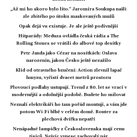
„Až mi ho skoro bylo líto." Jaromíra Soukupa našli
zle zbitého po útoku maskovaných mužů
Opak dejá vu existuje. Je ale ještě podivnější
Hitparády: Meduza ovládla česká rádia a The
Rolling Stones se vrátili do albové top desítky
Petr Janda jako Cézar na nosítkách: Oslava
narozenin, jakou Česko ještě nezažilo
Klid od otravného bzučení: Action zlevnil lapač
hmyzu, vyčistí dvacet metrů prostoru
Plovoucí podlahy ustupují. Trend z 80. let se vrací v
modernější a odolnější podobě. Budete ho milovat
Neznalí elektrikáři ho tam pořád montují, a vám jde
potom Wi-Fi blbě v celém domě. Router za
plechová dvířka nepatří
Nenápadné lampičky z Československa mají cenu
tisíců. Nejvíc vynese zachovalý pár