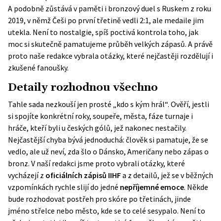
A podobně zůstává v paměti i bronzový duel s Ruskem z roku
2019, v němž Češi po první třetině vedli 2:1, ale medaile jim
utekla. Není to nostalgie, spíš poctivá kontrola toho, jak
moc si skutečně pamatujeme průběh velkých zápasů. A právě
proto naše redakce vybrala otázky, které nejčastěji rozdělují i
zkušené fanoušky.
Detaily rozhodnou všechno
Tahle sada nezkouší jen prosté „kdo s kým hrál“. Ověří, jestli
si spojíte konkrétní roky, soupeře, města, fáze turnaje i
hráče, kteří byli u českých gólů, jež nakonec nestačily.
Nejčastější chyba bývá jednoduchá: člověk si pamatuje, že se
vedlo, ale už neví, zda šlo o Dánsko, Američany nebo zápas o
bronz. V naší redakci jsme proto vybrali otázky, které
vycházejí z
oficiálních zápisů IIHF
a z detailů, jež se v běžných
vzpomínkách rychle slijí do jedné
nepříjemné emoce
. Někde
bude rozhodovat postřeh pro skóre po třetinách, jinde
jméno střelce nebo město, kde se to celé sesypalo. Není to