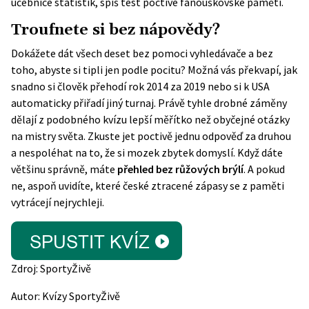
učebnice statistik, spíš test poctivé fanouškovské paměti.
Troufnete si bez nápovědy?
Dokážete dát všech deset bez pomoci vyhledávače a bez
toho, abyste si tipli jen podle pocitu? Možná vás překvapí, jak
snadno si člověk přehodí rok 2014 za 2019 nebo si k USA
automaticky přiřadí jiný turnaj. Právě tyhle drobné záměny
dělají z podobného kvízu lepší měřítko než obyčejné otázky
na mistry světa. Zkuste jet poctivě jednu odpověď za druhou
a nespoléhat na to, že si mozek zbytek domyslí. Když dáte
většinu správně, máte
přehled bez růžových brýlí
. A pokud
ne, aspoň uvidíte, které české ztracené zápasy se z paměti
vytrácejí nejrychleji.
Zdroj:
SportyŽivě
Autor:
Kvízy SportyŽivě