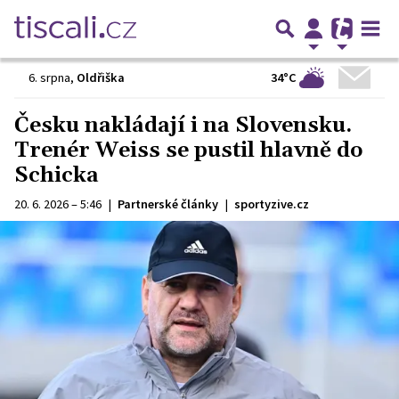
34°C
6. srpna
,
Oldřiška
Česku nakládají i na Slovensku.
Trenér Weiss se pustil hlavně do
Schicka
20. 6. 2026 – 5:46
|
Partnerské články
|
sportyzive.cz