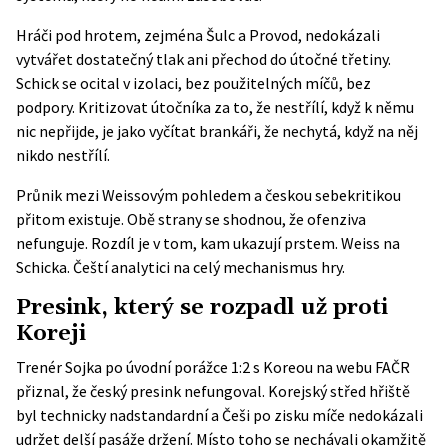
Hráči pod hrotem, zejména Šulc a Provod, nedokázali
vytvářet dostatečný tlak ani přechod do útočné třetiny.
Schick se ocital v izolaci, bez použitelných míčů, bez
podpory. Kritizovat útočníka za to, že nestřílí, když k němu
nic nepřijde, je jako vyčítat brankáři, že nechytá, když na něj
nikdo nestřílí.
Průnik mezi Weissovým pohledem a českou sebekritikou
přitom existuje. Obě strany se shodnou, že ofenziva
nefunguje. Rozdíl je v tom, kam ukazují prstem. Weiss na
Schicka. Čeští analytici na celý mechanismus hry.
Presink, který se rozpadl už proti
Koreji
Trenér Sojka po úvodní porážce 1:2 s Koreou na
webu FAČR
přiznal, že český presink nefungoval. Korejský střed hřiště
byl technicky nadstandardní a Češi po zisku míče nedokázali
udržet delší pasáže držení. Místo toho se nechávali okamžitě