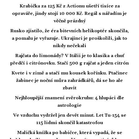
Krabička za 125 Kč z Actionu ušetří tisíce za
opraváře, jindy stojí 10 000 Kč. Regál s nářadím je
věčně prázdný
Rusko zjistilo, že éra bitevních helikoptér skončila,
a pomalu je vyřazuje. Ukrajinci je proškolili, jak to
nikdy nečekali
Rajčata do limonády? V Itálii je to klasika a chuť
předčí i citrónovku. Stačí 500 g rajčat a jeden citrón
Kvete i v zimě a stačí mu kousek kořínku. Ptačinec
žabinec je noční můra zahrádkářů, dá se ho ale
zbavit
Nejhloupější znamení zvěrokruhu: 4 hlupáci dle
astrologie
Ve vzduchu vydržel jen devět minut. Let Tu-154 se
115 lidmi skončil katastrofou
Maličká knížka po babičce, která vypadá, že se