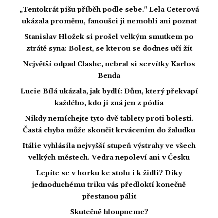
„Tentokrát píšu příběh podle sebe." Lela Ceterová
ukázala proměnu, fanoušci ji nemohli ani poznat
Stanislav Hložek si prošel velkým smutkem po
ztrátě syna: Bolest, se kterou se dodnes učí žít
Největší odpad Clashe, nebral si servítky Karlos
Benda
Lucie Bílá ukázala, jak bydlí: Dům, který překvapí
každého, kdo ji zná jen z pódia
Nikdy nemíchejte tyto dvě tablety proti bolesti.
Častá chyba může skončit krvácením do žaludku
Itálie vyhlásila nejvyšší stupeň výstrahy ve všech
velkých městech. Vedra nepoleví ani v Česku
Lepíte se v horku ke stolu i k židli? Díky
jednoduchému triku vás předloktí konečně
přestanou pálit
Skutečně hloupneme?