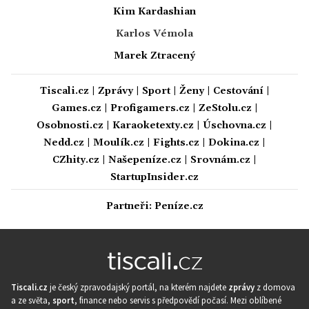
Kim Kardashian
Karlos Vémola
Marek Ztracený
Tiscali.cz
|
Zprávy
|
Sport
|
Ženy
|
Cestování
|
Games.cz
|
Profigamers.cz
|
ZeStolu.cz
|
Osobnosti.cz
|
Karaoketexty.cz
|
Úschovna.cz
|
Nedd.cz
|
Moulík.cz
|
Fights.cz
|
Dokina.cz
|
CZhity.cz
|
Našepeníze.cz
|
Srovnám.cz
|
StartupInsider.cz
Partneři:
Peníze.cz
Tiscali.cz
je český zpravodajský portál, na kterém najdete
zprávy
z domova
a ze světa,
sport
, finance nebo servis s předpovědí počasí. Mezi oblíbené