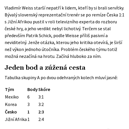
Vladimír Weiss starší nepatří k lidem, kteří by si brali servítky.
Bývalý slovenský reprezentační trenér se po remíze Česka 1:1
s Jižní Afrikou pustil v roli televizního experta do rozboru
české hry, a jeho verdikt nebyl lichotivý. Terčem se stal
především Patrik Schick, podle Weisse příliš pasivní a
neviditelný. Jenže otázka, kterou jeho kritika otevírá, je širší
než výkon jednoho útočníka. Problém českého týmu totiž
možná nezačíná na hrotu. Začíná hluboko za ním.
Jeden bod a zúžená cesta
Tabulka skupiny A po dvou odehraných kolech mluví jasně:
Tým
Body
Skóre
Mexiko
6
3:1
Korea
3
3:2
Česko
1
2:3
Jižní Afrika
1
2:4