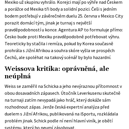
Mexiko už skupinu vyhrálo. Korejci mají po výhře nad Českem
a porážce od Mexika tři body a solidní pozici. Češi s jedním
bodem potřebují v závěrečném duelu 25. června v Mexico City
porazit domácí tým, jinak je turnaj s největší
pravděpodobností u konce. Agentura
AP
to formuluje přímo:
Česko bude proti Mexiku pravděpodobně potřebovat výhru.
Teoreticky by stačila i remíza, pokud by Korea současně
prohrála s Jižní Afrikou a souhra skóre vyšla ve prospěch
Čechů, ale spoléhat na takový scénář by bylo hazardní.
Weissova kritika: oprávněná, ale
neúplná
Weiss se zaměřil na Schicka a jeho nevýraznou přítomnost v
obou dosavadních zápasech. Útočník Leverkusenu skutečně
na turnaji zatím nevypadá jako hráč, který dokáže sám
rozhodnout zápas. Jenže česká expertní analýza před
duelem s Jižní Afrikou, publikovaná na
iSportu
, rozkládala
problém jinak. Schick podle ní není hlavní viník, je obětí
systému, který ho neumí zásobovat.