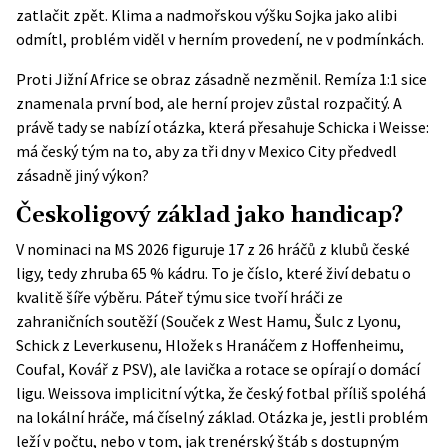
zatlačit zpět. Klima a nadmořskou výšku Sojka jako alibi
odmítl, problém viděl v herním provedení, ne v podmínkách.
Proti Jižní Africe se obraz zásadně nezměnil. Remíza 1:1 sice
znamenala první bod, ale herní projev zůstal rozpačitý. A
právě tady se nabízí otázka, která přesahuje Schicka i Weisse:
má český tým na to, aby za tři dny v Mexico City předvedl
zásadně jiný výkon?
Českoligový základ jako handicap?
V nominaci na MS 2026 figuruje 17 z 26 hráčů z klubů české
ligy, tedy zhruba 65 % kádru. To je číslo, které živí debatu o
kvalitě šíře výběru. Páteř týmu sice tvoří hráči ze
zahraničních soutěží (Souček z West Hamu, Šulc z Lyonu,
Schick z Leverkusenu, Hložek s Hranáčem z Hoffenheimu,
Coufal, Kovář z PSV), ale lavička a rotace se opírají o domácí
ligu. Weissova implicitní výtka, že český fotbal příliš spoléhá
na lokální hráče, má číselný základ. Otázka je, jestli problém
leží v počtu, nebo v tom, jak trenérský štáb s dostupným