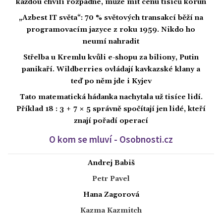
každou chvíli rozpadne, může mít cenu tisíců korun
„Azbest IT světa“: 70 % světových transakcí běží na
programovacím jazyce z roku 1959. Nikdo ho
neumí nahradit
Střelba u Kremlu kvůli e-shopu za biliony, Putin
panikaří. Wildberries ovládají kavkazské klany a
teď po něm jde i Kyjev
Tato matematická hádanka nachytala už tisíce lidí.
Příklad 18 : 3 + 7 × 5 správně spočítají jen lidé, kteří
znají pořadí operací
O kom se mluví - Osobnosti.cz
Andrej Babiš
Petr Pavel
Hana Zagorová
Kazma Kazmitch