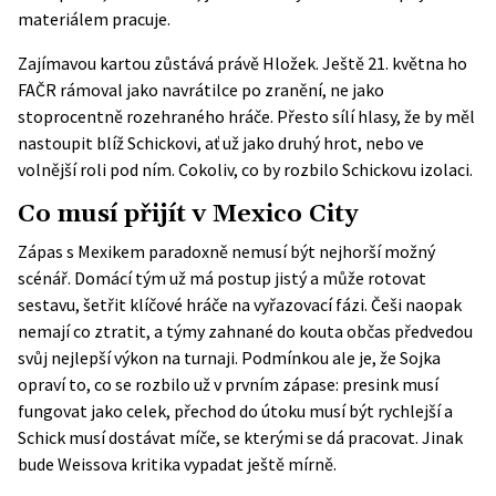
materiálem pracuje.
Zajímavou kartou zůstává právě Hložek. Ještě 21. května ho
FAČR rámoval jako navrátilce po zranění, ne jako
stoprocentně rozehraného hráče. Přesto sílí hlasy, že by měl
nastoupit blíž Schickovi, ať už jako druhý hrot, nebo ve
volnější roli pod ním. Cokoliv, co by rozbilo Schickovu izolaci.
Co musí přijít v Mexico City
Zápas s Mexikem paradoxně nemusí být nejhorší možný
scénář. Domácí tým už má postup jistý a může rotovat
sestavu, šetřit klíčové hráče na vyřazovací fázi. Češi naopak
nemají co ztratit, a týmy zahnané do kouta občas předvedou
svůj nejlepší výkon na turnaji. Podmínkou ale je, že Sojka
opraví to, co se rozbilo už v prvním zápase: presink musí
fungovat jako celek, přechod do útoku musí být rychlejší a
Schick musí dostávat míče, se kterými se dá pracovat. Jinak
bude Weissova kritika vypadat ještě mírně.