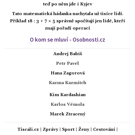
teď po něm jde i Kyjev
Tato matematická hádanka nachytala už tisíce lidí.
Příklad 18 : 3 + 7 × 5 správně spočítají jen lidé, kteří
znají pořadí operací
O kom se mluví - Osobnosti.cz
Andrej Babiš
Petr Pavel
Hana Zagorová
Kazma Kazmitch
Kim Kardashian
Karlos Vémola
Marek Ztracený
Tiscali.cz
|
Zprávy
|
Sport
|
Ženy
|
Cestování
|