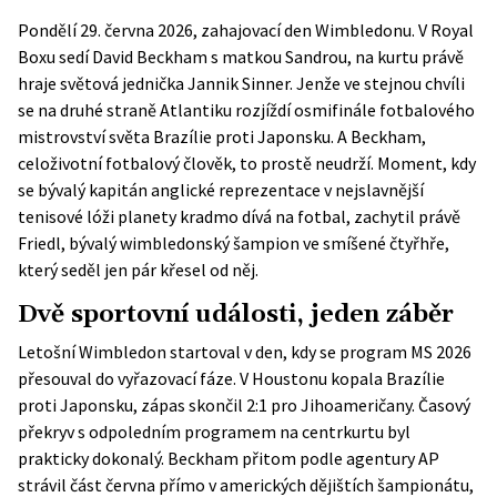
Pondělí 29. června 2026, zahajovací den Wimbledonu. V Royal
Boxu sedí David Beckham s matkou Sandrou, na kurtu právě
hraje světová jednička Jannik Sinner. Jenže ve stejnou chvíli
se na druhé straně Atlantiku rozjíždí osmifinále fotbalového
mistrovství světa Brazílie proti Japonsku. A Beckham,
celoživotní fotbalový člověk, to prostě neudrží. Moment, kdy
se bývalý kapitán anglické reprezentace v nejslavnější
tenisové lóži planety kradmo dívá na fotbal, zachytil právě
Friedl, bývalý wimbledonský šampion ve smíšené čtyřhře,
který seděl jen pár křesel od něj.
Dvě sportovní události, jeden záběr
Letošní Wimbledon startoval v den, kdy se
program MS 2026
přesouval do vyřazovací fáze. V Houstonu kopala Brazílie
proti Japonsku, zápas skončil 2:1 pro Jihoameričany. Časový
překryv s odpoledním programem na centrkurtu byl
prakticky dokonalý. Beckham přitom podle agentury
AP
strávil část června přímo v amerických dějištích šampionátu,