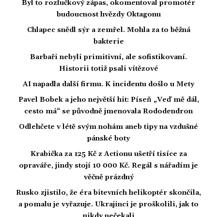
Byl to rozlučkový zápas, okomentoval promotér
budoucnost hvězdy Oktagonu
Chlapec snědl sýr a zemřel. Mohla za to běžná
bakterie
Barbaři nebyli primitivní, ale sofistikovaní.
Historii totiž psali vítězové
AI napadla další firmu. K incidentu došlo u Mety
Pavel Bobek a jeho největší hit: Píseň „Veď mě dál,
cesto má“ se původně jmenovala Rododendron
Odlehčete v létě svým nohám aneb tipy na vzdušné
pánské boty
Krabička za 125 Kč z Actionu ušetří tisíce za
opraváře, jindy stojí 10 000 Kč. Regál s nářadím je
věčně prázdný
Rusko zjistilo, že éra bitevních helikoptér skončila,
a pomalu je vyřazuje. Ukrajinci je proškolili, jak to
nikdy nečekali