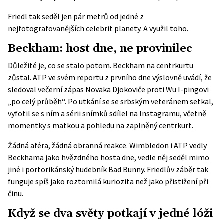
Friedl tak seděl jen pár metrů od jedné z
nejfotografovanějších celebrit planety. A využil toho.
Beckham: host dne, ne provinilec
Důležité je, co se stalo potom. Beckham na centrkurtu
zůstal. ATP ve svém reportu z prvního dne výslovně uvádí, že
sledoval večerní zápas Novaka Djokoviče proti Wu I-pingovi
„po celý průběh“. Po utkání se se srbským veteránem setkal,
vyfotil se s ním a sérii snímků sdílel na Instagramu, včetně
momentky s matkou a pohledu na zaplněný centrkurt.
Žádná aféra, žádná obranná reakce. Wimbledon i ATP vedly
Beckhama jako hvězdného hosta dne, vedle něj seděl mimo
jiné i portorikánský hudebník Bad Bunny. Friedlův záběr tak
funguje spíš jako roztomilá kuriozita než jako přistižení při
činu.
Když se dva světy potkají v jedné lóži