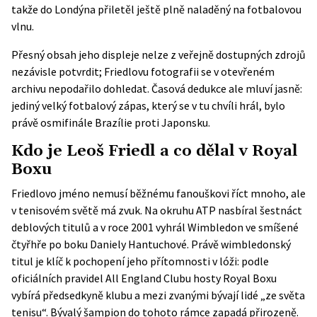
takže do Londýna přiletěl ještě plně naladěný na fotbalovou
vlnu.
Přesný obsah jeho displeje nelze z veřejně dostupných zdrojů
nezávisle potvrdit; Friedlovu fotografii se v otevřeném
archivu nepodařilo dohledat. Časová dedukce ale mluví jasně:
jediný velký fotbalový zápas, který se v tu chvíli hrál, bylo
právě osmifinále Brazílie proti Japonsku.
Kdo je Leoš Friedl a co dělal v Royal
Boxu
Friedlovo jméno nemusí běžnému fanouškovi říct mnoho, ale
v tenisovém světě má zvuk. Na okruhu ATP nasbíral šestnáct
deblových titulů a v roce 2001 vyhrál Wimbledon ve smíšené
čtyřhře po boku Daniely Hantuchové. Právě wimbledonský
titul je klíč k pochopení jeho přítomnosti v lóži: podle
oficiálních pravidel
All England Clubu hosty Royal Boxu
vybírá předsedkyně klubu a mezi zvanými bývají lidé „ze světa
tenisu“. Bývalý šampion do tohoto rámce zapadá přirozeně.