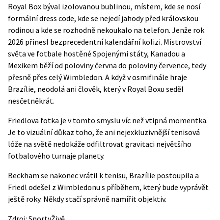
Royal Box býval izolovanou bublinou, místem, kde se nosí
formální dress code, kde se nejedí jahody před královskou
rodinou a kde se rozhodně nekoukalo na telefon. Jenže rok
2026 přinesl bezprecedentní kalendářní kolizi. Mistrovství
světa ve fotbale hostěné Spojenými státy, Kanadou a
Mexikem běží od poloviny června do poloviny července, tedy
přesně přes celý Wimbledon. A když v osmifinále hraje
Brazílie, neodolá ani člověk, který v Royal Boxu seděl
nesčetněkrát.
Friedlova fotka je v tomto smyslu víc než vtipná momentka.
Je to vizuální důkaz toho, že ani nejexkluzivnější tenisová
lóže na světě nedokáže odfiltrovat gravitaci největšího
fotbalového turnaje planety.
Beckham se nakonec vrátil k tenisu, Brazílie postoupila a
Friedl odešel z Wimbledonu s příběhem, který bude vyprávět
ještě roky. Někdy stačí správně namířit objektiv.
Zdroj:
SportyŽivě