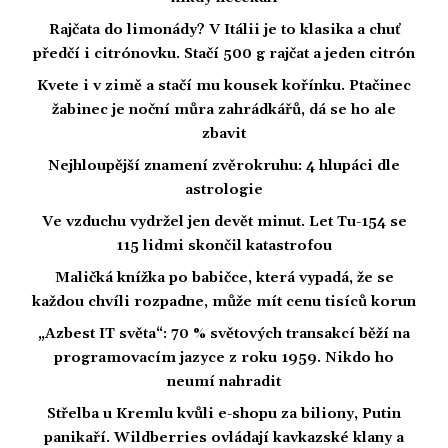
Rajčata do limonády? V Itálii je to klasika a chuť
předčí i citrónovku. Stačí 500 g rajčat a jeden citrón
Kvete i v zimě a stačí mu kousek kořínku. Ptačinec
žabinec je noční můra zahrádkářů, dá se ho ale
zbavit
Nejhloupější znamení zvěrokruhu: 4 hlupáci dle
astrologie
Ve vzduchu vydržel jen devět minut. Let Tu-154 se
115 lidmi skončil katastrofou
Maličká knížka po babičce, která vypadá, že se
každou chvíli rozpadne, může mít cenu tisíců korun
„Azbest IT světa“: 70 % světových transakcí běží na
programovacím jazyce z roku 1959. Nikdo ho
neumí nahradit
Střelba u Kremlu kvůli e-shopu za biliony, Putin
panikaří. Wildberries ovládají kavkazské klany a