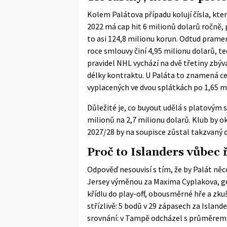
Kolem Palátova případu kolují čísla, kte
2022 má cap hit 6 milionů dolarů ročně,
to asi 124,8 milionu korun. Odtud pramen
roce smlouvy činí 4,95 milionu dolarů, 
pravidel NHL vychází na dvě třetiny zbýv
délky kontraktu. U Paláta to znamená cel
vyplacených ve dvou splátkách po 1,65 m
Důležité je, co buyout udělá s platovým 
milionů na 2,7 milionu dolarů. Klub by o
2027/28 by na soupisce zůstal takzvaný de
Proč to Islanders vůbec 
Odpověď nesouvisí s tím, že by Palát něc
Jersey výměnou za Maxima Cyplakova, g
křídlu do play-off, obousměrné hře a zku
střízlivě: 5 bodů v 29 zápasech za Island
srovnání: v Tampě odcházel s průměrem 0