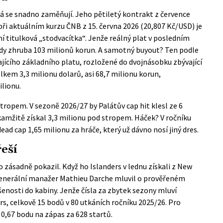
rá se snadno zaměňují. Jeho pětiletý kontrakt z července
 při aktuálním kurzu
ČNB
z 15. června 2026 (20,807 Kč/USD) je
í titulková „stodvacítka“. Jenže reálný plat v posledním
tedy zhruba 103 milionů korun. A samotný buyout? Ten podle
ajícího základního platu, rozložené do dvojnásobku zbývající
kem 3,3 milionu dolarů, asi 68,7 milionu korun,
ilionu.
stropem. V sezoně 2026/27 by Palátův cap hit klesl ze 6
kamžitě získal 3,3 milionu pod stropem. Háček? V ročníku
ad cap 1,65 milionu za hráče, který už dávno nosí jiný dres.
řeší
o zásadně pokazil. Když ho Islanders v lednu získali z New
enerální manažer Mathieu Darche
mluvil
o prověřeném
šenosti do kabiny. Jenže čísla za zbytek sezony mluví
ers, celkově 15 bodů v 80 utkáních ročníku 2025/26. Pro
,67 bodu na zápas za 628 startů.