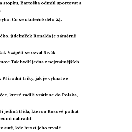
a stopku, Bartoška odmítl sportovat a
a
ho: Co se skutečně dělo 24.
éko, jídelníček Ronalda je záměrně
al. Vzápětí se ozval Sivák
mov: Tak bydlí jedna z nejznámějších
Přírodní triky, jak je vyhnat ze
ce, které radili vrátit se do Polska,
 jediná třída, kterou Rusové potkat
i neumí nahradit
v autě, kde hrozí jeho trvalé