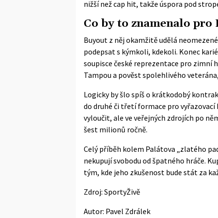
nižší než cap hit, takže úspora pod stro
Co by to znamenalo pro 
Buyout z něj okamžitě udělá neomezené
podepsat s kýmkoli, kdekoli. Konec karié
soupisce
české reprezentace pro zimní hr
Tampou a pověst spolehlivého veterána, 
Logicky by šlo spíš o krátkodobý kontrak
do druhé či třetí formace pro vyřazovací
vyloučit, ale ve veřejných zdrojích po n
šest milionů ročně.
Celý příběh kolem Palátova „zlatého pad
nekupují svobodu od špatného hráče. Kupu
tým, kde jeho zkušenost bude stát za každ
Zdroj:
SportyŽivě
Autor:
Pavel Zdrálek