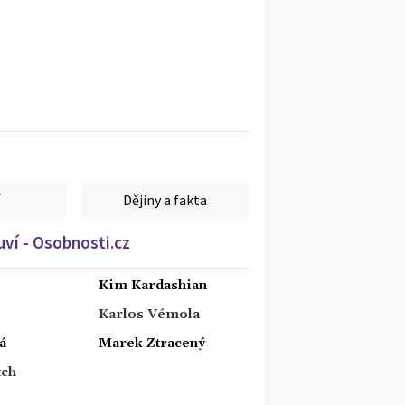
Dějiny a fakta
ví - Osobnosti.cz
Kim Kardashian
Karlos Vémola
á
Marek Ztracený
tch