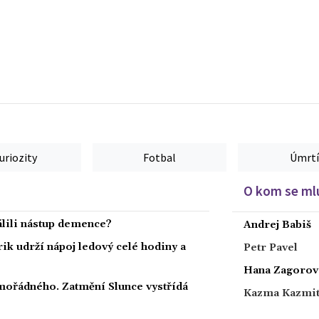
uriozity
Fotbal
Úmrtí
O kom se mlu
dálili nástup demence?
Andrej Babiš
rik udrží nápoj ledový celé hodiny a
Petr Pavel
Hana Zagorov
ořádného. Zatmění Slunce vystřídá
Kazma Kazmi