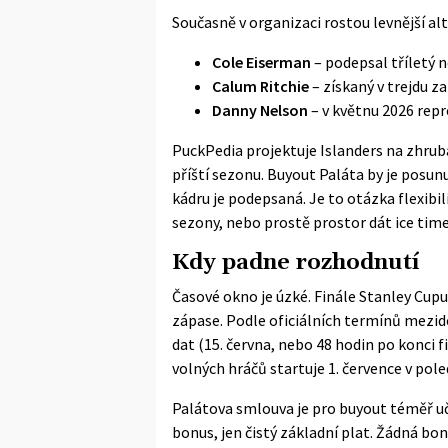
Současně v organizaci rostou levnější alt
Cole Eiserman
– podepsal tříletý 
Calum Ritchie
– získaný v trejdu 
Danny Nelson
– v květnu 2026 repr
PuckPedia
projektuje Islanders na zhru
příští sezonu. Buyout Paláta by je posunu
kádru je podepsaná. Je to otázka flexibil
sezony, nebo prostě prostor dát ice time
Kdy padne rozhodnutí
Časové okno je úzké. Finále Stanley Cupu
zápase. Podle oficiálních termínů mezid
dat (15. června, nebo 48 hodin po konci fi
volných hráčů startuje 1. července v pol
Palátova smlouva je pro buyout téměř uč
bonus, jen čistý základní plat. Žádná bo