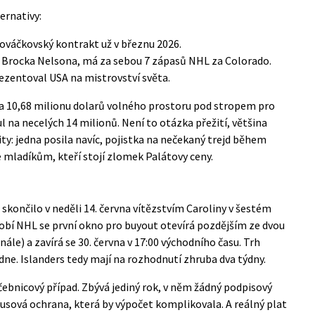
ernativy:
nováčkovský kontrakt už v březnu 2026.
za Brocka Nelsona, má za sebou 7 zápasů NHL za Colorado.
ezentoval USA na mistrovství světa.
ba 10,68 milionu dolarů volného prostoru pod stropem pro
l na necelých 14 milionů. Není to otázka přežití, většina
ity: jedna posila navíc, pojistka na nečekaný trejd během
 mladíkům, kteří stojí zlomek Palátovy ceny.
 skončilo v neděli 14. června vítězstvím Caroliny v šestém
obí NHL se první okno pro buyout otevírá pozdějším ze dvou
nále) a zavírá se 30. června v 17:00 východního času. Trh
edne. Islanders tedy mají na rozhodnutí zhruba dva týdny.
ebnicový případ. Zbývá jediný rok, v něm žádný podpisový
nusová ochrana, která by výpočet komplikovala. A reálný plat