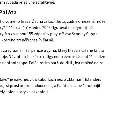
pem vypadá relativně atraktivně.
Paláta
ho volného hráče. Žádná čekací lhůta, žádné omezení, může
ry? Těžko. Ještě v lednu 2026 figuroval na
olympijské
y. Má za sebou 155 zápasů v play-off, dva Stanley Cupy s
kterého trenéři chtějí v šatně.
t za výrazně nižší peníze u týmu, který hledá zkušené křídlo
 boje. Návrat do české extraligy nebo evropské soutěže nelze
ěm není ani stopa. Palát zatím patří do NHL, byť možná ne za
áku“ je nakonec víc o tabulkách než o zklamání. Islanders
jí si prostor pro budoucnost, a Palát dostane šanci najít
ý dolar, který za ni zaplatí.