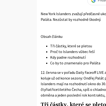
Přida
New York Islanders zvažují předčasné u
Paláta. Nezůstal by rozhodně škodný.
Obsah článku
Tři částky, které se pletou
Proč to Islanders vůbec řeší
Kdy padne rozhodnutí
Co by to znamenalo pro Paláta
12. června se v pořadu Daily Faceoff LIVE 
koluje už od konce sezony: Ondřej Palát 
Islanders mají na rozhodnutí okno do 30
čtyřiatřicetiletého Čecha, spíš o chladno
obměna a jeden poslední rok kontraktu, k
Tři částky, které se plet