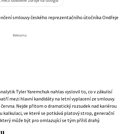
t mezi oblíbené zdroje na Googlu
končení smlouvy českého reprezentačního útočníka Ondřeje
analytik Tyler Yaremchuk nahlas vyslovil to, co v zákulisí
patří mezi hlavní kandidáty na letní vyplacení ze smlouvy.
. června. Nejde přitom o dramatický rozsudek nad kariérou
u kalkulaci, ve které se potkává platový strop, generační
terý může být pro omlazující se tým příliš drahý.
ou