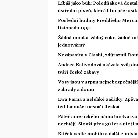
Líbáš jako bůh: Poledňáková dostal
ústřední píseň, která film přerostl
Poslední hodiny Freddieho Mercury
listopadu 1991
Žádná mouka, žádný cukr, žádné ml
jednotvárný
Nezápasím v Clashi, zdůraznil Rouš
Andrea Kalivodová ukázala svůj do
tváří české zábavy
Vosy jsou v srpnu nejnebezpečnější: 
zahrady a domu
Ewa Farna a nelehké začátky: Zpěvač
teď fanoušci nestačí tleskat
Páteř amerického námořnictva tvoří
nechtějí. Slouží přes 30 let a nic j
Klíček vedle mobilu a další 2 místa 