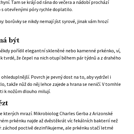
chyní. Tam se krájí od rána do večera a nádobí prochází
 s otevřenými póry rychle doplatilo.
y: borůvky se nikdy nemají jíst syrové, jinak vám hrozí
má být
i někdy pořídil elegantní skleněné nebo kamenné prkénko, ví,
tak tvrdé, že čepel na nich otupí během pár týdnů a z drahého
leduplnější. Povrch je pevný dost na to, aby vydržel i
o, takže nůž do něj lehce zajede a hrana se neničí. V tomhle
sti k nožům dlouho milují.
ézt
, ze kterých mrazí. Mikrobiolog Charles Gerba z Arizonské
žném prkénku najde až dvěstěkrát víc fekálních bakterií než
 záchod poctivě dezinfikujeme, ale prkénku stačí letmé