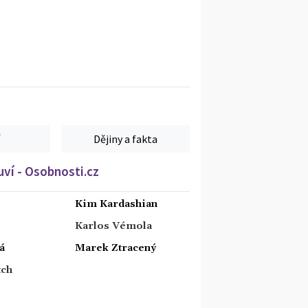
Dějiny a fakta
ví - Osobnosti.cz
Kim Kardashian
Karlos Vémola
á
Marek Ztracený
tch