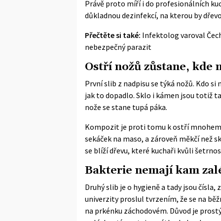
Právě proto míří i do profesionálních ku
důkladnou dezinfekcí, na kterou by dřevo
Přečtěte si také:
Infektolog varoval Čech
nebezpečný parazit
Ostří nožů zůstane, kde 
První slib z nadpisu se týká nožů. Kdo s
jak to dopadlo. Sklo i kámen jsou totiž 
nože se stane tupá páka.
Kompozit je proti tomu k ostří mnohem oh
sekáček na maso, a zároveň měkčí než skl
se blíží dřevu, které kuchaři kvůli šetrno
Bakterie nemají kam zal
Druhý slib je o hygieně a tady jsou čísla
univerzity proslul tvrzením, že se na bě
na prkénku záchodovém. Důvod je prostý: