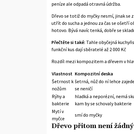
peníze ale odpadá otravná údržba.
Dřevo se totiž do myčky nesmí, jinak se 
utřít do sucha a jednou za čas se ošetří
hotovo. Bývá navíc tenká, dobře se sklad
Přečtěte si také:
Tahle obyčejná kuchyňs
funkční kus dají sběratelé až 2 000 Kč
Rozdíl mezi kompozitem a dřevem v hlavn
Vlastnost
Kompozitní deska
Šetrnost k
šetrná, nůž do ní lehce zajed
nožům
se neničí
Rýhy a
hladká a neporézní, nemá sku
bakterie
kam by se schovaly bakterie
Mytí v
smí do myčky
myčce
Dřevo přitom není žádn