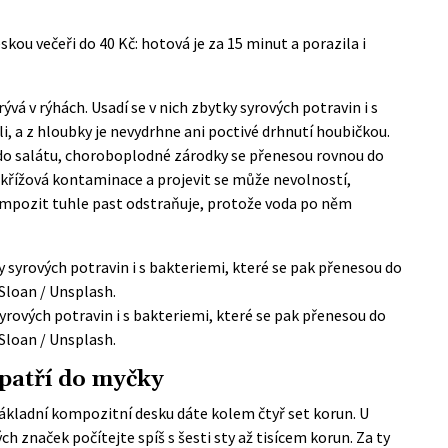
kou večeři do 40 Kč: hotová je za 15 minut a porazila i
vá v rýhách. Usadí se v nich zbytky syrových potravin i s
i, a z hloubky je nevydrhne ani poctivé drhnutí houbičkou.
e do salátu, choroboplodné zárodky se přenesou rovnou do
 křížová kontaminace a projevit se může nevolností,
mpozit tuhle past odstraňuje, protože voda po něm
syrových potravin i s bakteriemi, které se pak přenesou do
 Sloan / Unsplash.
 patří do myčky
základní kompozitní desku dáte kolem čtyř set korun. U
h značek počítejte spíš s šesti sty až tisícem korun. Za ty