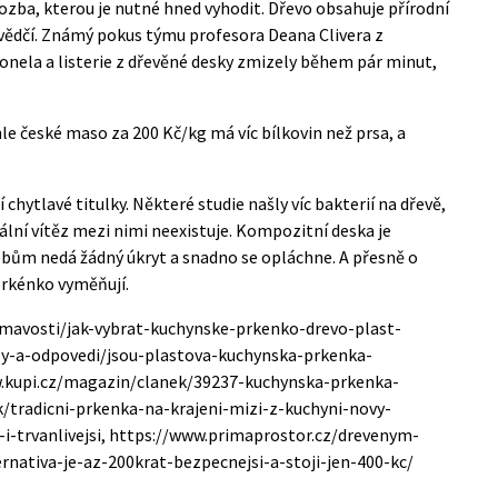
ozba, kterou je nutné hned vyhodit. Dřevo obsahuje přírodní
svědčí. Známý pokus týmu profesora Deana Clivera z
onela a listerie z dřevěné desky zmizely během pár minut,
ohle české maso za 200 Kč/kg má víc bílkovin než prsa, a
chytlavé titulky. Některé studie našly víc bakterií na dřevě,
ální vítěz mezi nimi neexistuje. Kompozitní deska je
robům nedá žádný úkryt a snadno se opláchne. A přesně o
 prkénko vyměňují.
jimavosti/jak-vybrat-kuchynske-prkenko-drevo-plast-
zy-a-odpovedi/jsou-plastova-kuchynska-prkenka-
ww.kupi.cz/magazin/clanek/39237-kuchynska-prkenka-
k/tradicni-prkenka-na-krajeni-mizi-z-kuchyni-novy-
-i-trvanlivejsi, https://www.primaprostor.cz/drevenym-
nativa-je-az-200krat-bezpecnejsi-a-stoji-jen-400-kc/