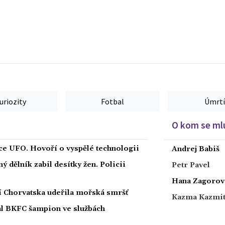
uriozity
Fotbal
Úmrtí
O kom se mlu
íce UFO. Hovoří o vyspělé technologii
Andrej Babiš
 dělník zabil desítky žen. Policii
Petr Pavel
Hana Zagorov
ží Chorvatska udeřila mořská smršť
Kazma Kazmi
nal BKFC šampion ve službách