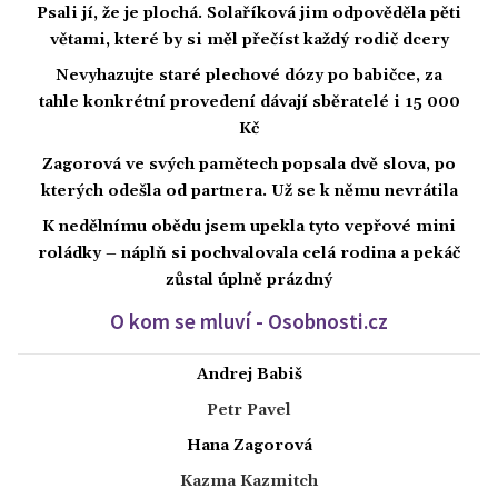
Psali jí, že je plochá. Solaříková jim odpověděla pěti
větami, které by si měl přečíst každý rodič dcery
Nevyhazujte staré plechové dózy po babičce, za
tahle konkrétní provedení dávají sběratelé i 15 000
Kč
Zagorová ve svých pamětech popsala dvě slova, po
kterých odešla od partnera. Už se k němu nevrátila
K nedělnímu obědu jsem upekla tyto vepřové mini
roládky – náplň si pochvalovala celá rodina a pekáč
zůstal úplně prázdný
O kom se mluví - Osobnosti.cz
Andrej Babiš
Petr Pavel
Hana Zagorová
Kazma Kazmitch