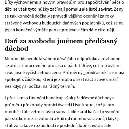
Díky výchovnému a novým pravidlům pro započítávání péče o
děti se však tyto nůžky začínají pomalu ale jistě zavírat. Ženy
se tak konečně dočkaly spravedlivějšího ocenění za roky
strávené výchovou budoucích daňových poplatníků, což se na
jejich konečné výměře penze projevuje čím dále citelněji.
Daň za svobodu jménem předčasný
důchod
Mnoho lidí neodolá vábení dřívějšího odpočinku a rozhodne
se utéct z pracovního procesu o pár let dříve, což má ovšem
svou jasně vyčíslitelnou cenu. Průměrný „předčasník“ se musí
spokojit s částkou, která je zhruba o šestnáct stovek nižší,
než kdyby si počkal na řádný termín.
I přes tento finanční handicap však předčasné důchody v
průměru překonaly hranici dvaceti tisíc korun, což je pro
mnohé stále velmi slušná suma. Lidé zkrátka často vymění
pár stokorun za svobodu a klid od ranního vstávání, i když je
stát za takové rozhodnutí v poslední době trestá stále