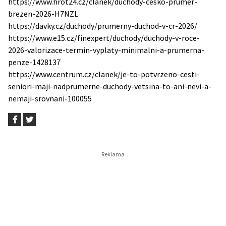
https://www.hrot24.cz/clanek/duchody-cesko-prumer-
brezen-2026-H7NZL
https://davky.cz/duchody/prumerny-duchod-v-cr-2026/
https://www.e15.cz/finexpert/duchody/duchody-v-roce-
2026-valorizace-termin-vyplaty-minimalni-a-prumerna-
penze-1428137
https://www.centrum.cz/clanek/je-to-potvrzeno-cesti-
seniori-maji-nadprumerne-duchody-vetsina-to-ani-nevi-a-
nemaji-srovnani-100055