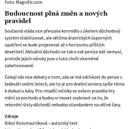
Foto: Magnific.com
Budoucnost plná změn a nových
pravidel
Současná vláda sice převzala kormidlo s úkolem důchodový
systém stabilizovat, ale většina drastických úsporných
opatření se bude projevovat až v horizontu příštích
desetiletí. Aktuální důchodci se tak o své peníze bát nemusí,
protože jejich nároky jsou v tuto chvíli víceméně
zabetonované.
Čekají nás sice debaty o tom, zda se má odcházet do penze v
šedesáti sedmi letech, ale to je pro dnešní seniory spíše téma
k diskusi u kávy. Pro mladší ročníky se ovšem pravidla hry
mění za pochodu a budou si muset zvyknout na to, že
rekordní růsty důchodů nebudou standardem na věčné časy.
Zdroje
:
Nikol Kolomazníková – autorský text