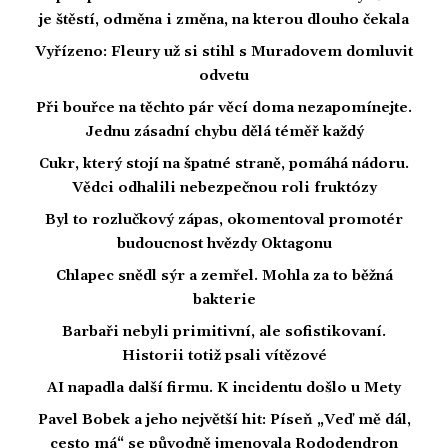
je štěstí, odměna i změna, na kterou dlouho čekala
Vyřízeno: Fleury už si stihl s Muradovem domluvit
odvetu
Při bouřce na těchto pár věcí doma nezapomínejte.
Jednu zásadní chybu dělá téměř každý
Cukr, který stojí na špatné straně, pomáhá nádoru.
Vědci odhalili nebezpečnou roli fruktózy
Byl to rozlučkový zápas, okomentoval promotér
budoucnost hvězdy Oktagonu
Chlapec snědl sýr a zemřel. Mohla za to běžná
bakterie
Barbaři nebyli primitivní, ale sofistikovaní.
Historii totiž psali vítězové
AI napadla další firmu. K incidentu došlo u Mety
Pavel Bobek a jeho největší hit: Píseň „Veď mě dál,
cesto má“ se původně jmenovala Rododendron