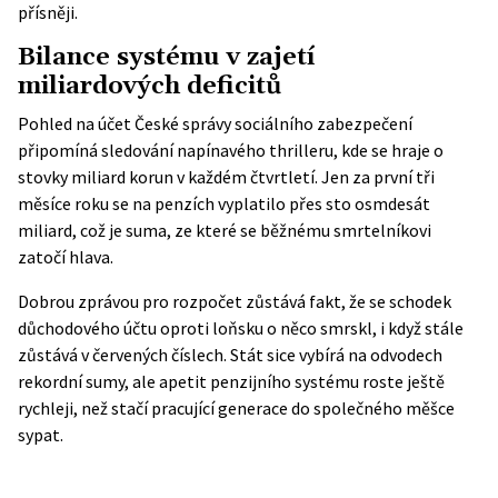
přísněji.
Bilance systému v zajetí
miliardových deficitů
Pohled na účet České správy sociálního zabezpečení
připomíná sledování napínavého thrilleru, kde se hraje o
stovky miliard korun v každém čtvrtletí. Jen za první tři
měsíce roku se na penzích vyplatilo přes sto osmdesát
miliard, což je suma, ze které se běžnému smrtelníkovi
zatočí hlava.
Dobrou zprávou pro rozpočet zůstává fakt, že se schodek
důchodového účtu oproti loňsku o něco smrskl, i když stále
zůstává v červených číslech. Stát sice vybírá na odvodech
rekordní sumy, ale apetit penzijního systému roste ještě
rychleji, než stačí pracující generace do společného měšce
sypat.