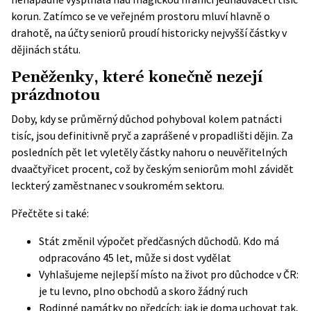
korun. Zatímco se ve veřejném prostoru mluví hlavně o
drahotě, na účty seniorů proudí historicky nejvyšší částky v
dějinách státu.
Peněženky, které konečně nezejí
prázdnotou
Doby, kdy se průměrný důchod pohyboval kolem patnácti
tisíc, jsou definitivně pryč a zaprášené v propadlišti dějin. Za
posledních pět let vyletěly částky nahoru o neuvěřitelných
dvaačtyřicet procent, což by českým seniorům mohl závidět
leckterý zaměstnanec v soukromém sektoru.
Přečtěte si také:
Stát změnil výpočet předčasných důchodů. Kdo má
odpracováno 45 let, může si dost vydělat
Vyhlašujeme nejlepší místo na život pro důchodce v ČR:
je tu levno, plno obchodů a skoro žádný ruch
Rodinné památky po předcích: jak je doma uchovat tak,