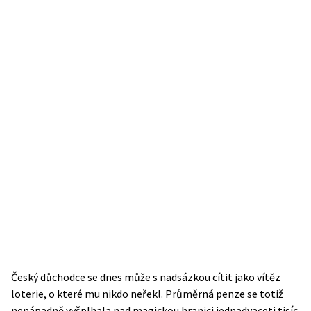
Český důchodce se dnes může s nadsázkou cítit jako vítěz
loterie, o které mu nikdo neřekl. Průměrná penze se totiž
nenápadně vyšplhala nad magickou hranici jednadvaceti tisíc