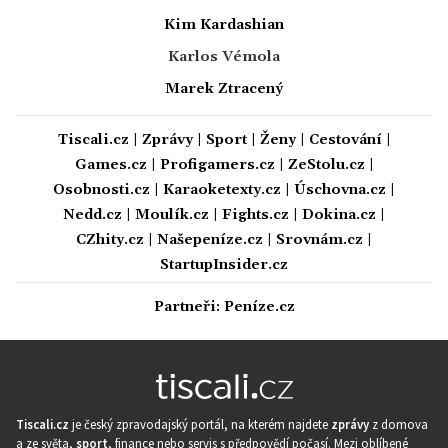
Kim Kardashian
Karlos Vémola
Marek Ztracený
Tiscali.cz
|
Zprávy
|
Sport
|
Ženy
|
Cestování
|
Games.cz
|
Profigamers.cz
|
ZeStolu.cz
|
Osobnosti.cz
|
Karaoketexty.cz
|
Úschovna.cz
|
Nedd.cz
|
Moulík.cz
|
Fights.cz
|
Dokina.cz
|
CZhity.cz
|
Našepeníze.cz
|
Srovnám.cz
|
StartupInsider.cz
Partneři:
Peníze.cz
Tiscali.cz
je český zpravodajský portál, na kterém najdete
zprávy
z domova
a ze světa,
sport
, finance nebo servis s předpovědí počasí. Mezi oblíbené