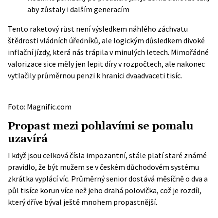
aby zůstaly i dalším generacím
Tento raketový růst není výsledkem náhlého záchvatu
štědrosti vládních úředníků, ale logickým důsledkem divoké
inflační jízdy, která nás trápila v minulých letech. Mimořádné
valorizace sice měly jen lepit díry v rozpočtech, ale nakonec
vytlačily průměrnou penzi k hranici dvaadvaceti tisíc.
Foto: Magnific.com
Propast mezi pohlavími se pomalu
uzavírá
I když jsou celková čísla impozantní, stále platí staré známé
pravidlo, že být mužem se v českém důchodovém systému
zkrátka vyplácí víc. Průměrný senior dostává měsíčně o dva a
půl tisíce korun více než jeho drahá polovička, což je rozdíl,
který dříve býval ještě mnohem propastnější.