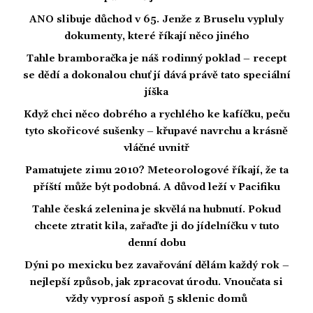
ANO slibuje důchod v 65. Jenže z Bruselu vypluly
dokumenty, které říkají něco jiného
Tahle bramboračka je náš rodinný poklad – recept
se dědí a dokonalou chuť jí dává právě tato speciální
jíška
Když chci něco dobrého a rychlého ke kafíčku, peču
tyto skořicové sušenky – křupavé navrchu a krásně
vláčné uvnitř
Pamatujete zimu 2010? Meteorologové říkají, že ta
příští může být podobná. A důvod leží v Pacifiku
Tahle česká zelenina je skvělá na hubnutí. Pokud
chcete ztratit kila, zařaďte ji do jídelníčku v tuto
denní dobu
Dýni po mexicku bez zavařování dělám každý rok –
nejlepší způsob, jak zpracovat úrodu. Vnoučata si
vždy vyprosí aspoň 5 sklenic domů