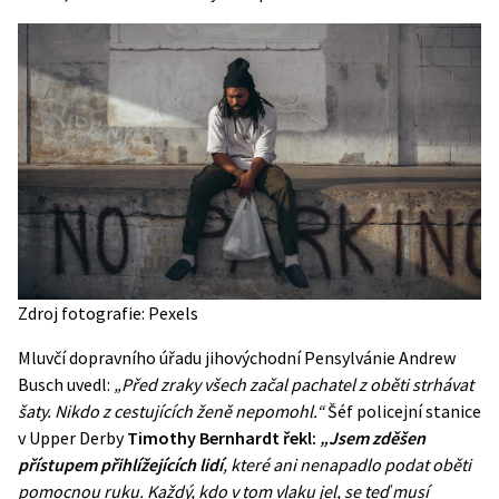
Zdroj fotografie: Pexels
Mluvčí dopravního úřadu jihovýchodní Pensylvánie Andrew
Busch uvedl:
„Před zraky všech začal pachatel z oběti strhávat
šaty. Nikdo z cestujících ženě nepomohl.“
Šéf policejní stanice
v Upper Derby
Timothy Bernhardt řekl:
„Jsem
zděšen
přístupem přihlížejících lidí
, které ani nenapadlo podat oběti
pomocnou ruku. Každý, kdo v tom vlaku jel, se teď musí