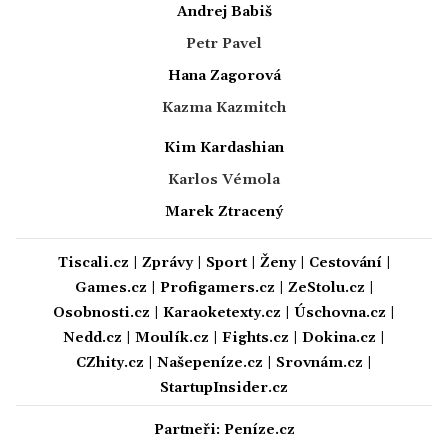
Andrej Babiš
Petr Pavel
Hana Zagorová
Kazma Kazmitch
Kim Kardashian
Karlos Vémola
Marek Ztracený
Tiscali.cz
|
Zprávy
|
Sport
|
Ženy
|
Cestování
|
Games.cz
|
Profigamers.cz
|
ZeStolu.cz
|
Osobnosti.cz
|
Karaoketexty.cz
|
Úschovna.cz
|
Nedd.cz
|
Moulík.cz
|
Fights.cz
|
Dokina.cz
|
CZhity.cz
|
Našepeníze.cz
|
Srovnám.cz
|
StartupInsider.cz
Partneři:
Peníze.cz