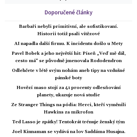
Doporučené články
Barbaři nebyli primitivní, ale sofistikovaní.
Historii totiž psali vítězové
AI napadla další firmu. K incidentu došlo u Mety
Pavel Bobek a jeho největší hit: Píseň „Veď mě dál,
cesto má“ se původně jmenovala Rododendron
Odlehčete v létě svým nohám aneb tipy na vzdušné
pánské boty
Hovězí maso stojí za 41 procenty odlesňování
planety, ukazuje nová studie
Ze Stranger Things na pódia: Herci, kteří vyměnili
Hawkins za mikrofon
Ted Lasso je zpátky! Tentokrát trénuje ženský tým
Joel Kinnaman se vydává na lov Saddáma Husajna.