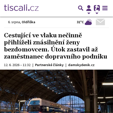
31°C
6. srpna
,
Oldřiška
Cestující ve vlaku nečinně
přihlíželi znásilnění ženy
bezdomovcem. Útok zastavil až
zaměstnanec dopravního podniku
12. 6. 2026 – 11:32
|
Partnerské články
|
damskydenik.cz