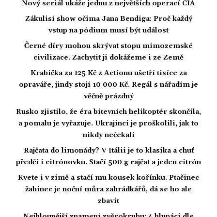
Nový seriál ukáže jednu z největších operací CIA
Zákulisí show očima Jana Bendiga: Proč každý
vstup na pódium musí být událost
Černé díry mohou skrývat stopu mimozemské
civilizace. Zachytit ji dokážeme i ze Země
Krabička za 125 Kč z Actionu ušetří tisíce za
opraváře, jindy stojí 10 000 Kč. Regál s nářadím je
věčně prázdný
Rusko zjistilo, že éra bitevních helikoptér skončila,
a pomalu je vyřazuje. Ukrajinci je proškolili, jak to
nikdy nečekali
Rajčata do limonády? V Itálii je to klasika a chuť
předčí i citrónovku. Stačí 500 g rajčat a jeden citrón
Kvete i v zimě a stačí mu kousek kořínku. Ptačinec
žabinec je noční můra zahrádkářů, dá se ho ale
zbavit
Nejhloupější znamení zvěrokruhu: 4 hlupáci dle