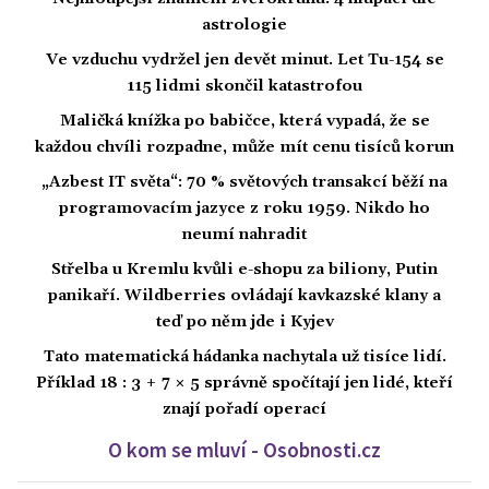
astrologie
Ve vzduchu vydržel jen devět minut. Let Tu-154 se
115 lidmi skončil katastrofou
Maličká knížka po babičce, která vypadá, že se
každou chvíli rozpadne, může mít cenu tisíců korun
„Azbest IT světa“: 70 % světových transakcí běží na
programovacím jazyce z roku 1959. Nikdo ho
neumí nahradit
Střelba u Kremlu kvůli e-shopu za biliony, Putin
panikaří. Wildberries ovládají kavkazské klany a
teď po něm jde i Kyjev
Tato matematická hádanka nachytala už tisíce lidí.
Příklad 18 : 3 + 7 × 5 správně spočítají jen lidé, kteří
znají pořadí operací
O kom se mluví - Osobnosti.cz