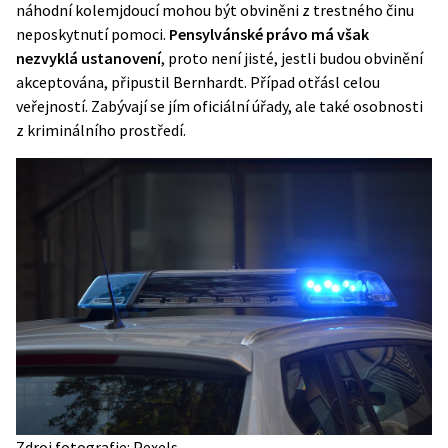
náhodní kolemjdoucí mohou být obviněni z trestného činu
neposkytnutí pomoci.
Pensylvánské právo má však
nezvyklá ustanovení
, proto není jisté, jestli budou obvinění
akceptována, připustil Bernhardt. Případ otřásl celou
veřejností. Zabývají se jím oficiální úřady, ale také osobnosti
z kriminálního prostředí.
Zdroj fotografie: Pexels