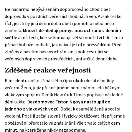
Ne nadarmo nebývá ženám doporučováno chodit bez
doprovodu v pozdních večerních hodinách ven. Avšak těžko
říct, jestli by jiná denní doba oběti pomohla nebo něco
změnila.
Mnozí lidé hledají pomyslnou ochranu v denním
světle
a místech, kde se kumuluje větší množství lidí. Tento
případ bohužel odhalil, jak naivní je toto přesvědčení. Před
zločiny a násilím nás neochrání ani spolucestující ve
veřejných dopravních prostředcích, ani určitá denní doba.
Zděšené reakce veřejnosti
K incidentu došlo třináctého října okolo desáté hodiny
večerní. Žena, jejíž přesné jméno není známo, jela běžným
vlakovým spojem. Deník New York Times popisuje následné
dění takto:
Bezdomovec Fiston Ngoya nastoupil do
jednoho z vlakových vozů
. Došel k osamělé ženě a sedl si
vedle ní. Poté ji začal slovně i fyzicky obtěžovat. Nepříjemné
obtěžování přerostlo ve znásilnění. Vše trvalo celých osm
minut, na které žena nikdy nezapomene.