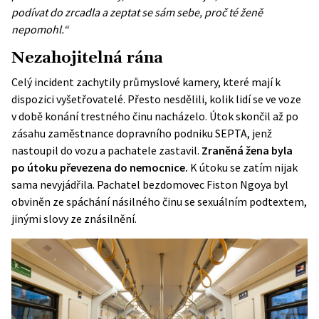
podívat do zrcadla a zeptat se sám sebe, proč té ženě
nepomohl.“
Nezahojitelná rána
Celý incident zachytily průmyslové kamery, které mají k
dispozici vyšetřovatelé. Přesto nesdělili, kolik lidí se ve voze
v době konání trestného činu nacházelo. Útok skončil až po
zásahu zaměstnance dopravního podniku SEPTA, jenž
nastoupil do vozu a pachatele zastavil.
Zraněná žena byla
po útoku převezena do nemocnice.
K útoku se zatím nijak
sama nevyjádřila. Pachatel
bezdomovec
Fiston Ngoya byl
obviněn ze spáchání násilného činu se sexuálním podtextem,
jinými slovy ze znásilnění.