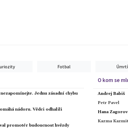
uriozity
Fotbal
Úmrtí
O kom se mlu
a nezapomínejte. Jednu zásadní chybu
Andrej Babiš
Petr Pavel
 pomáhá nádoru. Vědci odhalili
Hana Zagorov
Kazma Kazmi
oval promotér budoucnost hvězdy