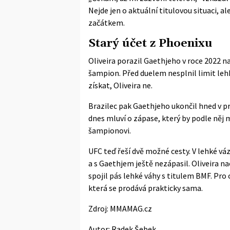
Nejde jen o aktuální titulovou situaci, al
začátkem.
Starý účet z Phoenixu
Oliveira porazil Gaethjeho v roce 2022 n
šampion. Před duelem nesplnil limit lehk
získat, Oliveira ne.
Brazilec pak Gaethjeho ukončil hned v pr
dnes mluví o zápase, který by podle něj
šampionovi.
UFC teď řeší dvě možné cesty. V lehké vá
a s Gaethjem ještě nezápasil. Oliveira n
spojil pás lehké váhy s titulem BMF. Pro
která se prodává prakticky sama.
Zdroj:
MMAMAG.cz
Autor:
Radek Šebek