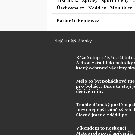
Tiscali.cz
|
Zprávy
|
Sport
|
Ženy
|
C
Úschovna.cz
|
Nedd.cz
|
Moulík.cz
Partneři:
Peníze.cz
Nejčtenější články
Běžně stojí i čtyřikrát tolik
Action zařadil do nabídky s
který odstraní všechny sk
Mělo to být pohádkové mě
pro boháče. Dnes tu stojí j
děsivé ruiny
Tenhle dámský parfém pat
mezi nejlepší vůně všech 
Slavné jméno zdědil po
kontroverzní legendě
Víkendem to neskončí.
Meteorologové upřesnili