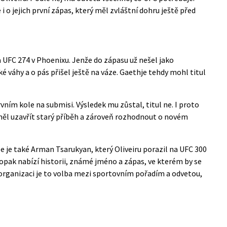
e i o jejich první zápas, který měl zvláštní dohru ještě před
a UFC 274 v Phoenixu. Jenže do zápasu už nešel jako
é váhy a o pás přišel ještě na váze. Gaethje tehdy mohl titul
vním kole na submisi. Výsledek mu zůstal, titul ne. I proto
 měl uzavřít starý příběh a zároveň rozhodnout o novém
ze je také Arman Tsarukyan, který Oliveiru porazil na UFC 300
aopak nabízí historii, známé jméno a zápas, ve kterém by se
 organizaci je to volba mezi sportovním pořadím a odvetou,