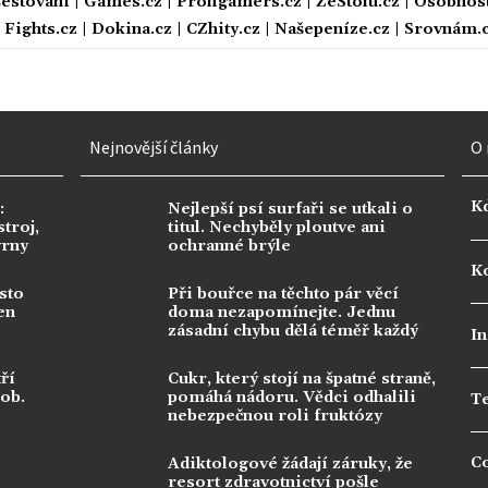
estování
|
Games.cz
|
Profigamers.cz
|
ZeStolu.cz
|
Osobnost
|
Fights.cz
|
Dokina.cz
|
CZhity.cz
|
Našepeníze.cz
|
Srovnám.
Nejnovější články
O 
K
:
Nejlepší psí surfaři se utkali o
troj,
titul. Nechyběly ploutve ani
vrny
ochranné brýle
Ko
sto
Při bouřce na těchto pár věcí
en
doma nezapomínejte. Jednu
zásadní chybu dělá téměř každý
In
ří
Cukr, který stojí na špatné straně,
dob.
pomáhá nádoru. Vědci odhalili
T
nebezpečnou roli fruktózy
C
Adiktologové žádají záruky, že
resort zdravotnictví pošle