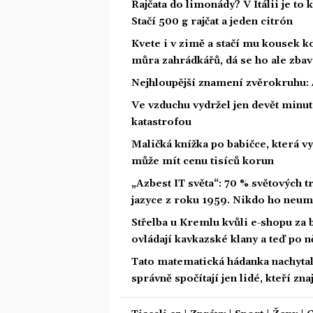
Rajčata do limonády? V Itálii je to 
Stačí 500 g rajčat a jeden citrón
Kvete i v zimě a stačí mu kousek ko
můra zahrádkářů, dá se ho ale zbav
Nejhloupější znamení zvěrokruhu: 4
Ve vzduchu vydržel jen devět minut.
katastrofou
Maličká knížka po babičce, která vy
může mít cenu tisíců korun
„Azbest IT světa“: 70 % světových
jazyce z roku 1959. Nikdo ho neum
Střelba u Kremlu kvůli e-shopu za 
ovládají kavkazské klany a teď po n
Tato matematická hádanka nachytala u
správně spočítají jen lidé, kteří zn