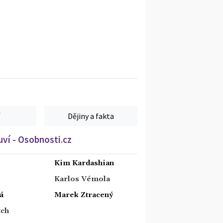
Dějiny a fakta
ví - Osobnosti.cz
Kim Kardashian
Karlos Vémola
á
Marek Ztracený
tch