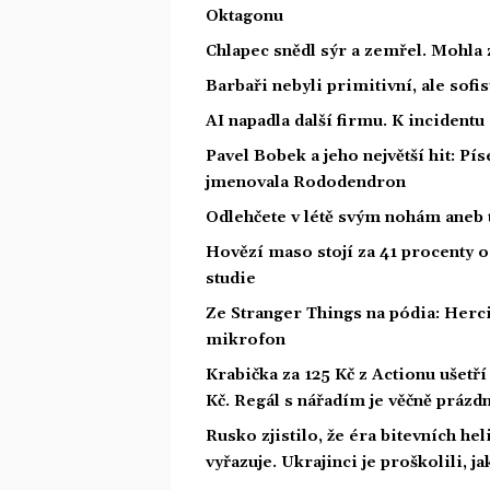
Oktagonu
Chlapec snědl sýr a zemřel. Mohla 
Barbaři nebyli primitivní, ale sofis
AI napadla další firmu. K incidentu
Pavel Bobek a jeho největší hit: P
jmenovala Rododendron
Odlehčete v létě svým nohám aneb 
Hovězí maso stojí za 41 procenty o
studie
Ze Stranger Things na pódia: Herci
mikrofon
Krabička za 125 Kč z Actionu ušetří 
Kč. Regál s nářadím je věčně prázd
Rusko zjistilo, že éra bitevních he
vyřazuje. Ukrajinci je proškolili, j