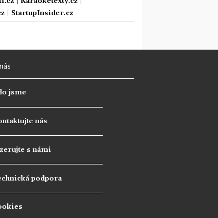
i.cz
|
Karaoketexty.cz
|
cz
|
StartupInsider.cz
nás
do jsme
ntaktujte nás
zerujte s námi
echnická podpora
ookies