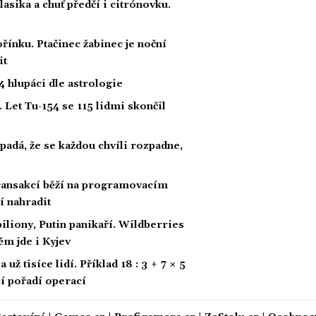
klasika a chuť předčí i citrónovku.
řínku. Ptačinec žabinec je noční
it
 hlupáci dle astrologie
 Let Tu-154 se 115 lidmi skončil
padá, že se každou chvíli rozpadne,
 transakcí běží na programovacím
í nahradit
biliony, Putin panikaří. Wildberries
ěm jde i Kyjev
ž tisíce lidí. Příklad 18 : 3 + 7 × 5
ají pořadí operací