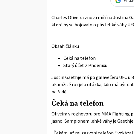
Přida
Charles Oliveira znovu míří na Justina G
které by se bojovalo o pás lehké váhy UFC
Obsah článku
Čeká na telefon
Starý účet z Phoenixu
Justin Gaethje má po galavečeru UFC u B
okamžitě rozjela otázka, kdo má být další
na řadě.
Čeká na telefon
Oliveira v rozhovoru pro
MMA Fighting
p
jasno. Šampionem lehké váhy je Gaethje a
„Čekám, až mi zazvoní telefon,“ vzkázal 