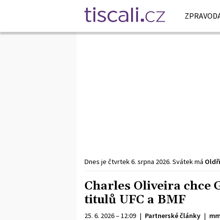
ZPRAVODA
Dnes je
čtvrtek
6. srpna
2026
.
Svátek má
Oldř
Charles Oliveira chce 
titulů UFC a BMF
25. 6. 2026 – 12:09
|
Partnerské články
|
mm