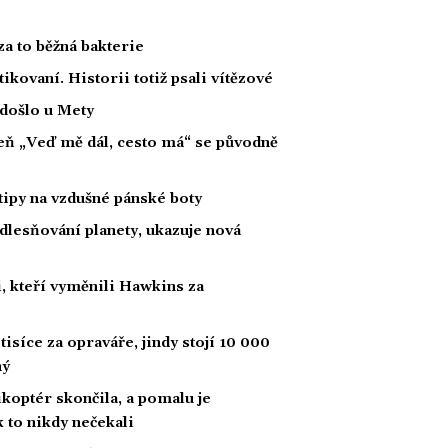
za to běžná bakterie
tikovaní. Historii totiž psali vítězové
 došlo u Mety
íseň „Veď mě dál, cesto má“ se původně
tipy na vzdušné pánské boty
dlesňování planety, ukazuje nová
, kteří vyměnili Hawkins za
tisíce za opraváře, jindy stojí 10 000
ný
likoptér skončila, a pomalu je
ak to nikdy nečekali