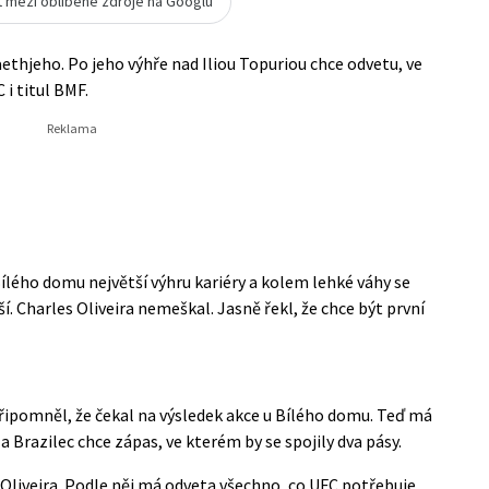
t mezi oblíbené zdroje na Googlu
aethjeho. Po jeho výhře nad Iliou Topuriou chce odvetu, ve
 i titul BMF.
ílého domu největší výhru kariéry a kolem lehké váhy se
. Charles Oliveira nemeškal. Jasně řekl, že chce být první
řipomněl, že čekal na výsledek akce u Bílého domu. Teď má
 Brazilec chce zápas, ve kterém by se spojily dva pásy.
Oliveira. Podle něj má odveta všechno, co UFC potřebuje.