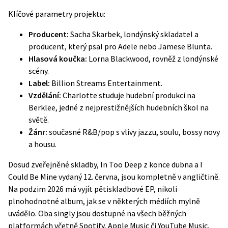
Klíčové parametry projektu:
Producent:
Sacha Skarbek, londýnský skladatel a
producent, který psal pro Adele nebo Jamese Blunta.
Hlasová koučka:
Lorna Blackwood, rovněž z londýnské
scény.
Label:
Billion Streams Entertainment.
Vzdělání:
Charlotte studuje hudební produkci na
Berklee, jedné z nejprestižnějších hudebních škol na
světě.
Žánr:
současné R&B/pop s vlivy jazzu, soulu, bossy novy
a housu.
Dosud zveřejněné skladby, In Too Deep z konce dubna a I
Could Be Mine vydaný 12. června, jsou kompletně v angličtině.
Na podzim 2026 má vyjít pětiskladbové EP, nikoli
plnohodnotné album, jak se v některých médiích mylně
uvádělo. Oba singly jsou dostupné na všech běžných
platformách včetně Spotify, Apple Music či YouTube Music.