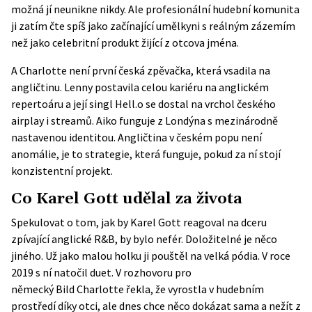
možná jí neunikne nikdy. Ale profesionální hudební komunita
ji zatím čte spíš jako začínající umělkyni s reálným zázemím
než jako celebritní produkt žijící z otcova jména.
A Charlotte není první česká zpěvačka, která vsadila na
angličtinu. Lenny postavila celou kariéru na anglickém
repertoáru a její singl Hell.o se dostal na vrchol českého
airplay i streamů. Aiko funguje z Londýna s mezinárodně
nastavenou identitou. Angličtina v českém popu není
anomálie, je to strategie, která funguje, pokud za ní stojí
konzistentní projekt.
Co Karel Gott udělal za života
Spekulovat o tom, jak by Karel Gott reagoval na dceru
zpívající anglické R&B, by bylo nefér. Doložitelné je něco
jiného. Už jako malou holku ji pouštěl na velká pódia. V roce
2019 s ní natočil duet. V rozhovoru pro
německý
Bild
Charlotte řekla, že vyrostla v hudebním
prostředí díky otci, ale dnes chce něco dokázat sama a nežít z