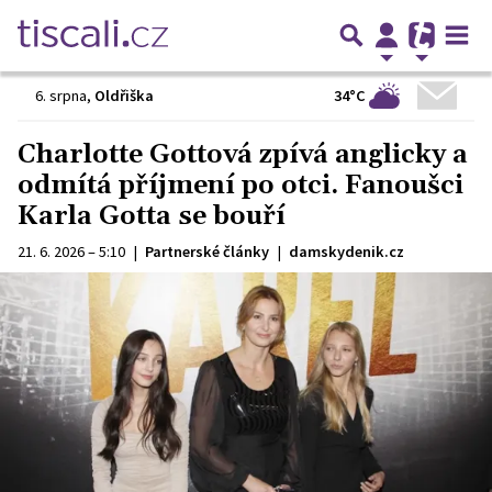
34°C
6. srpna
,
Oldřiška
Charlotte Gottová zpívá anglicky a
odmítá příjmení po otci. Fanoušci
Karla Gotta se bouří
21. 6. 2026 – 5:10
|
Partnerské články
|
damskydenik.cz