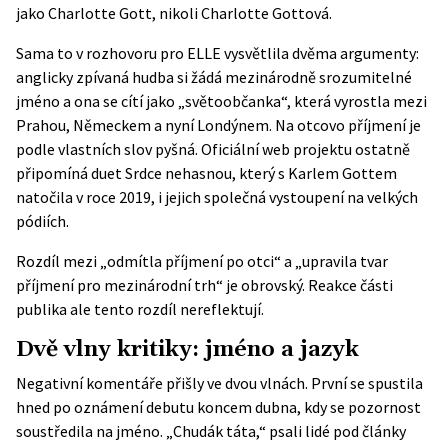
jako Charlotte Gott, nikoli Charlotte Gottová.
Sama to v rozhovoru pro ELLE vysvětlila dvěma argumenty:
anglicky zpívaná hudba si žádá mezinárodně srozumitelné
jméno a ona se cítí jako „světoobčanka“, která vyrostla mezi
Prahou, Německem a nyní Londýnem. Na otcovo příjmení je
podle vlastních slov pyšná. Oficiální web projektu ostatně
připomíná duet Srdce nehasnou, který s Karlem Gottem
natočila v roce 2019, i jejich společná vystoupení na velkých
pódiích.
Rozdíl mezi „odmítla příjmení po otci“ a „upravila tvar
příjmení pro mezinárodní trh“ je obrovský. Reakce části
publika ale tento rozdíl nereflektují.
Dvě vlny kritiky: jméno a jazyk
Negativní komentáře přišly ve dvou vlnách. První se spustila
hned po oznámení debutu koncem dubna, kdy se pozornost
soustředila na jméno. „Chudák táta,“ psali lidé pod články