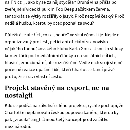
na
TN.cz
. „Jako by se za něj styděla.“ Druhá vlna přišla po
zveřejnění videoklipu k In Too Deep začátkem června,
tentokrát se výtky rozšířily o jazyk. Proč nezpívá česky? Proč
nedělá hudbu, kterou by otec poznal za svou?
Důležité je ale říct, co ta „bouře“ ve skutečnosti je. Nejde o
organizovaný protest, petici ani oficiální stanovisko
nějakého fanouškovského klubu Karla Gotta. Jsou to shluky
komentářů pod mediálními články a na sociálních sítích,
hlasité, emocionální, ale roztříštěné. Vedle nich stojí stejně
početné reakce opačné: lidé, kteří Charlotte fandí právě
proto, že si razí vlastní cestu.
Projekt stavěný na export, ne na
nostalgii
Kdo se podívá na zákulisí celého projektu, rychle pochopí, že
Charlotte neplánovala českou popovou kariéru, kterou by
pak „zradila“ angličtinou. Celý koncept je od začátku
mezinárodní.