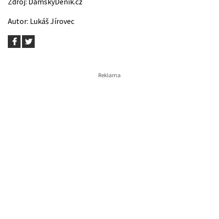
Zdroj:
DámskýDeník.cz
Autor:
Lukáš Jírovec