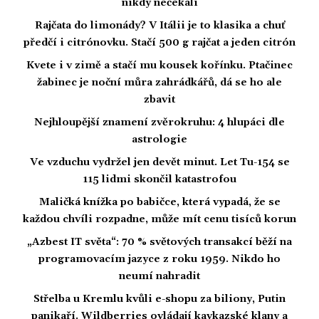
nikdy nečekali
Rajčata do limonády? V Itálii je to klasika a chuť
předčí i citrónovku. Stačí 500 g rajčat a jeden citrón
Kvete i v zimě a stačí mu kousek kořínku. Ptačinec
žabinec je noční můra zahrádkářů, dá se ho ale
zbavit
Nejhloupější znamení zvěrokruhu: 4 hlupáci dle
astrologie
Ve vzduchu vydržel jen devět minut. Let Tu-154 se
115 lidmi skončil katastrofou
Maličká knížka po babičce, která vypadá, že se
každou chvíli rozpadne, může mít cenu tisíců korun
„Azbest IT světa“: 70 % světových transakcí běží na
programovacím jazyce z roku 1959. Nikdo ho
neumí nahradit
Střelba u Kremlu kvůli e-shopu za biliony, Putin
panikaří. Wildberries ovládají kavkazské klany a