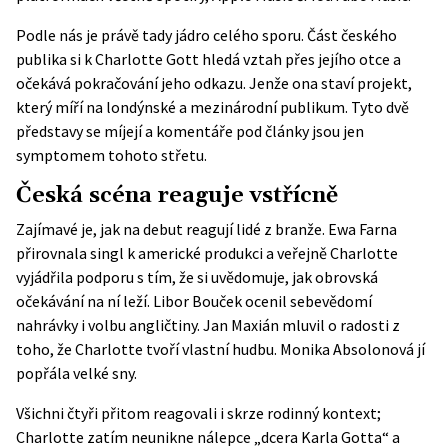
Podle nás je právě tady jádro celého sporu. Část českého
publika si k Charlotte Gott hledá vztah přes jejího otce a
očekává pokračování jeho odkazu. Jenže ona staví projekt,
který míří na londýnské a mezinárodní publikum. Tyto dvě
představy se míjejí a komentáře pod články jsou jen
symptomem tohoto střetu.
Česká scéna reaguje vstřícně
Zajímavé je, jak na debut reagují lidé z branže. Ewa Farna
přirovnala singl k americké produkci a veřejně Charlotte
vyjádřila podporu s tím, že si uvědomuje, jak obrovská
očekávání na ní leží. Libor Bouček ocenil sebevědomí
nahrávky i volbu angličtiny. Jan Maxián mluvil o radosti z
toho, že Charlotte tvoří vlastní hudbu. Monika Absolonová jí
popřála velké sny.
Všichni čtyři přitom reagovali i skrze rodinný kontext;
Charlotte zatím neunikne nálepce „dcera Karla Gotta“ a