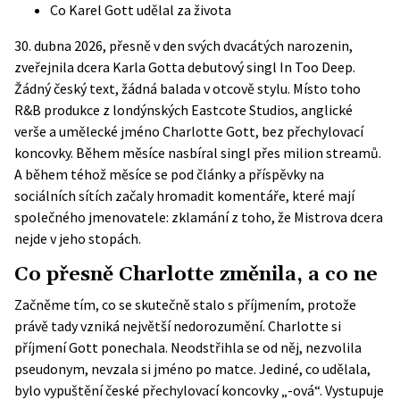
Co Karel Gott udělal za života
30. dubna 2026, přesně v den svých dvacátých narozenin,
zveřejnila dcera Karla Gotta debutový singl In Too Deep.
Žádný český text, žádná balada v otcově stylu. Místo toho
R&B produkce z londýnských Eastcote Studios, anglické
verše a umělecké jméno Charlotte Gott, bez přechylovací
koncovky. Během měsíce nasbíral singl přes milion streamů.
A během téhož měsíce se pod články a příspěvky na
sociálních sítích začaly hromadit komentáře, které mají
společného jmenovatele: zklamání z toho, že Mistrova dcera
nejde v jeho stopách.
Co přesně Charlotte změnila, a co ne
Začněme tím, co se skutečně stalo s příjmením, protože
právě tady vzniká největší nedorozumění. Charlotte si
příjmení Gott ponechala. Neodstřihla se od něj, nezvolila
pseudonym, nevzala si jméno po matce. Jediné, co udělala,
bylo vypuštění české přechylovací koncovky „-ová“. Vystupuje