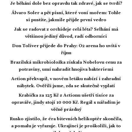
Je běhání dole bez opravdu tak zdravé, jak se tvrdí?
Álvaro Soler a pět písní, které voní mořem: Tohle
si pustíte, jakmile přijde první vedro
Jak se radovat z orchideje celá léta? Selhání má
většinou jediný důvod, radí odborníci
Don Toliver přijede do Prahy: O2 arena ho uvítá v
říjnu
Brazilská mikrobioložka získala Nobelovu cenu za
potraviny, umí nahradit hnojiva bakteriemi
Action překvapil, v novém letáku nabízí i zahradní
nábytek. Ověřili jsme, zda se skutečně vyplatí
Krabička za 125 Kč z Actionu ušetří tisíce za
opraváře, jindy stojí 10 000 Kč. Regál s nářadím je
věčně prázdný
Rusko zjistilo, že éra bitevních helikoptér skončila,
a pomalu je vyřazuje. Ukrajinci je proškolili, jak to