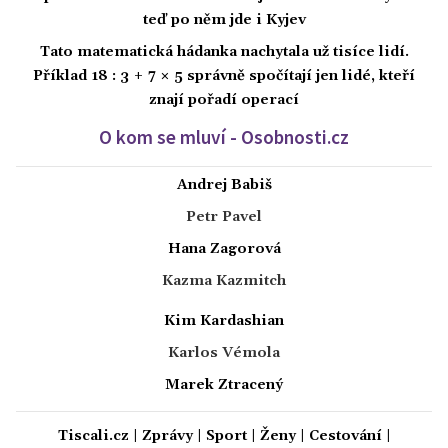
teď po něm jde i Kyjev
Tato matematická hádanka nachytala už tisíce lidí.
Příklad 18 : 3 + 7 × 5 správně spočítají jen lidé, kteří
znají pořadí operací
O kom se mluví - Osobnosti.cz
Andrej Babiš
Petr Pavel
Hana Zagorová
Kazma Kazmitch
Kim Kardashian
Karlos Vémola
Marek Ztracený
Tiscali.cz
|
Zprávy
|
Sport
|
Ženy
|
Cestování
|