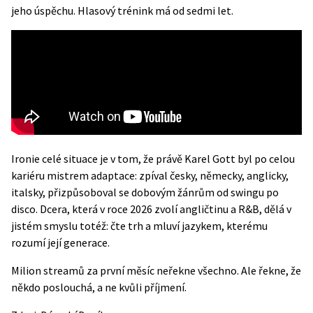
jeho úspěchu. Hlasový trénink má od sedmi let.
Ironie celé situace je v tom, že právě Karel Gott byl po celou
kariéru mistrem adaptace: zpíval česky, německy, anglicky,
italsky, přizpůsoboval se dobovým žánrům od swingu po
disco. Dcera, která v roce 2026 zvolí angličtinu a R&B, dělá v
jistém smyslu totéž: čte trh a mluví jazykem, kterému
rozumí její generace.
Milion streamů za první měsíc neřekne všechno. Ale řekne, že
někdo poslouchá, a ne kvůli příjmení.