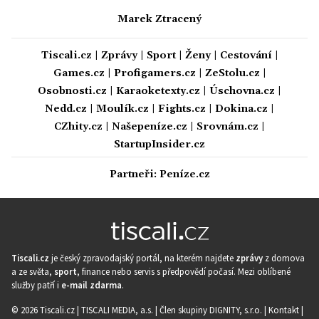
Marek Ztracený
Tiscali.cz
|
Zprávy
|
Sport
|
Ženy
|
Cestování
|
Games.cz
|
Profigamers.cz
|
ZeStolu.cz
|
Osobnosti.cz
|
Karaoketexty.cz
|
Úschovna.cz
|
Nedd.cz
|
Moulík.cz
|
Fights.cz
|
Dokina.cz
|
CZhity.cz
|
Našepeníze.cz
|
Srovnám.cz
|
StartupInsider.cz
Partneři:
Peníze.cz
Tiscali.cz
je český zpravodajský portál, na kterém najdete
zprávy
z domova
a ze světa,
sport
, finance nebo servis s předpovědí počasí. Mezi oblíbené
služby patří i
e-mail zdarma
.
© 2026 Tiscali.cz |
TISCALI MEDIA, a.s.
|
Člen skupiny DIGNITY, s.r.o.
|
Kontakt
|