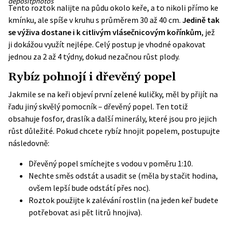
depositphotos
Tento roztok nalijte na půdu okolo keře, a to nikoli přímo ke
kmínku, ale spíše v kruhu s průměrem 30 až 40 cm.
Jedině tak
se výživa dostane i k citlivým vlásečnicovým kořínkům
, jež
ji dokážou využít nejlépe. Celý postup je vhodné opakovat
jednou za 2 až 4 týdny, dokud nezačnou růst plody.
Rybíz pohnojí i dřevěný popel
Jakmile se na keři objeví první zelené kuličky, měl by přijít na
řadu jiný skvělý pomocník – dřevěný popel. Ten totiž
obsahuje fosfor, draslík a další minerály, které jsou pro jejich
růst důležité. Pokud chcete rybíz hnojit popelem, postupujte
následovně:
Dřevěný popel smíchejte s vodou v poměru 1:10.
Nechte směs odstát a usadit se (měla by stačit hodina,
ovšem lepší bude odstátí přes noc).
Roztok použijte k zalévání rostlin (na jeden keř budete
potřebovat asi pět litrů hnojiva).