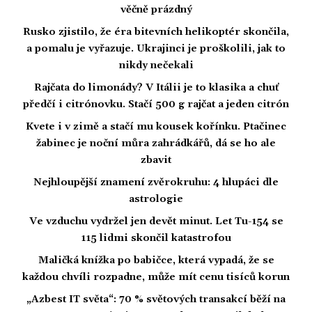
věčně prázdný
Rusko zjistilo, že éra bitevních helikoptér skončila,
a pomalu je vyřazuje. Ukrajinci je proškolili, jak to
nikdy nečekali
Rajčata do limonády? V Itálii je to klasika a chuť
předčí i citrónovku. Stačí 500 g rajčat a jeden citrón
Kvete i v zimě a stačí mu kousek kořínku. Ptačinec
žabinec je noční můra zahrádkářů, dá se ho ale
zbavit
Nejhloupější znamení zvěrokruhu: 4 hlupáci dle
astrologie
Ve vzduchu vydržel jen devět minut. Let Tu-154 se
115 lidmi skončil katastrofou
Maličká knížka po babičce, která vypadá, že se
každou chvíli rozpadne, může mít cenu tisíců korun
„Azbest IT světa“: 70 % světových transakcí běží na