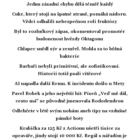
Jednu zásadní chybu dělá téměř každý
Cukr, který stojí na špatné straně, pomáhá nádoru.
Vědci odhalili nebezpečnou roli fruktózy
Byl to rozlučkový zápas, okomentoval promotér
budoucnost hvězdy Oktagonu
Chlapec snědl sýr a zemřel. Mohla za to běžná
bakterie
Barbaři nebyli primitivní, ale sofistikovaní.
Historii totiž psali vítězové
AI napadla další firmu. K incidentu došlo u Mety
Pavel Bobek a jeho největší hit: Píseň „Veď mě dál,
cesto má“ se původně jmenovala Rododendron
Odlehčete v létě svým nohám aneb tipy na vzdušné
pánské boty
Krabička za 125 Kč z Actionu ušetří tisíce za
opraváře, jindy stojí 10 000 Kč. Regál s nářadím je