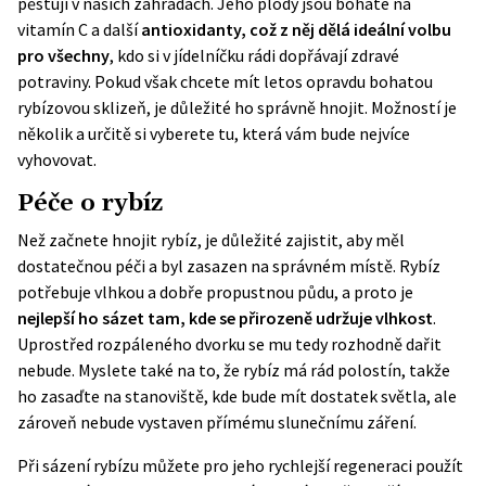
pěstují v našich zahradách. Jeho plody jsou bohaté na
vitamín C a další
antioxidanty, což z něj dělá ideální volbu
pro všechny
, kdo si v jídelníčku rádi dopřávají zdravé
potraviny. Pokud však chcete mít letos opravdu bohatou
rybízovou sklizeň, je důležité ho správně hnojit. Možností je
několik a určitě si vyberete tu, která vám bude nejvíce
vyhovovat.
Péče o rybíz
Než začnete hnojit rybíz, je důležité zajistit, aby měl
dostatečnou péči a byl zasazen na správném místě. Rybíz
potřebuje vlhkou a dobře propustnou půdu, a proto je
nejlepší ho sázet tam, kde se přirozeně udržuje vlhkost
.
Uprostřed rozpáleného dvorku se mu tedy rozhodně dařit
nebude. Myslete také na to, že rybíz má rád polostín, takže
ho zasaďte na stanoviště, kde bude mít dostatek světla, ale
zároveň nebude vystaven přímému slunečnímu záření.
Při sázení rybízu můžete pro jeho rychlejší regeneraci použít