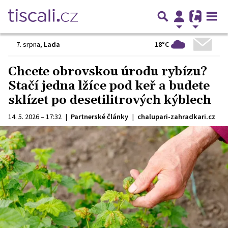
18°C
7. srpna
,
Lada
Chcete obrovskou úrodu rybízu?
Stačí jedna lžíce pod keř a budete
sklízet po desetilitrových kýblech
14. 5. 2026 – 17:32
|
Partnerské články
|
chalupari-zahradkari.cz