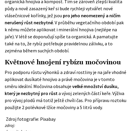
organická hnojiva a kompost. Tím se zároveň zlepší kvalita
půdy a nově zasazený keř si bude rychleji vytvářet nové
vlásečnicové kořínky, jež jsou
pro jeho neomezený a ničím
nerušený růst nezbytné
. V průběhu vegetačního období pak
k němu můžete aplikovat i minerální hnojiva (nejlépe na
jaře). V létě se doporučují spíše ta organická. A pamatujte
také na to, že rybíz potřebuje pravidelnou zálivku, a to
zejména během suchých období.
Květnové hnojení rybízu močovinou
Pro podporu růstu výhonků a zdraví rostliny je na jaře vhodné
aplikovat dusíkaté hnojivo a právě močovina je v tomto
směru ideální. Močovina obsahuje
velké množství dusíku,
který je nezbytný pro růst
a vývoj zelených částí keře. Výživa
pro vývoj plodů má totiž ještě chvíli čas. Pro přípravu roztoku
použijte 2 polévkové lžíce močoviny a 5 litrů vody.
Zdroj fotografie: Pixabay
zdroj: