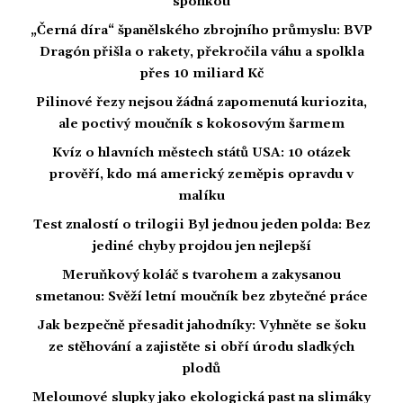
sponkou
„Černá díra“ španělského zbrojního průmyslu: BVP
Dragón přišla o rakety, překročila váhu a spolkla
přes 10 miliard Kč
Pilinové řezy nejsou žádná zapomenutá kuriozita,
ale poctivý moučník s kokosovým šarmem
Kvíz o hlavních městech států USA: 10 otázek
prověří, kdo má americký zeměpis opravdu v
malíku
Test znalostí o trilogii Byl jednou jeden polda: Bez
jediné chyby projdou jen nejlepší
Meruňkový koláč s tvarohem a zakysanou
smetanou: Svěží letní moučník bez zbytečné práce
Jak bezpečně přesadit jahodníky: Vyhněte se šoku
ze stěhování a zajistěte si obří úrodu sladkých
plodů
Melounové slupky jako ekologická past na slimáky