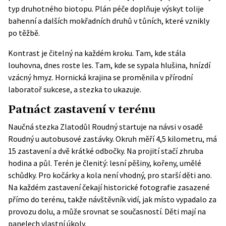
typ druhotného biotopu. Plán péče doplňuje výskyt tolije
bahenní a dalších mokřadních druhů v tůních, které vznikly
po těžbě.
Kontrast je čitelný na každém kroku. Tam, kde stála
louhovna, dnes roste les. Tam, kde se sypala hlušina, hnízdí
vzácný hmyz. Hornická krajina se proměnila v přírodní
laboratoř sukcese, a stezka to ukazuje.
Patnáct zastavení v terénu
Naučná stezka Zlatodůl Roudný startuje na návsi v osadě
Roudný u autobusové zastávky. Okruh měří 4,5 kilometru, má
15 zastavení a dvě krátké odbočky. Na projití stačí zhruba
hodina a půl. Terén je členitý: lesní pěšiny, kořeny, umělé
schůdky. Pro kočárky a kola není vhodný, pro starší děti ano.
Na každém zastavení čekají historické fotografie zasazené
přímo do terénu, takže návštěvník vidí, jak místo vypadalo za
provozu dolu, a může srovnat se současností. Děti mají na
panelech vlastní úkoly.