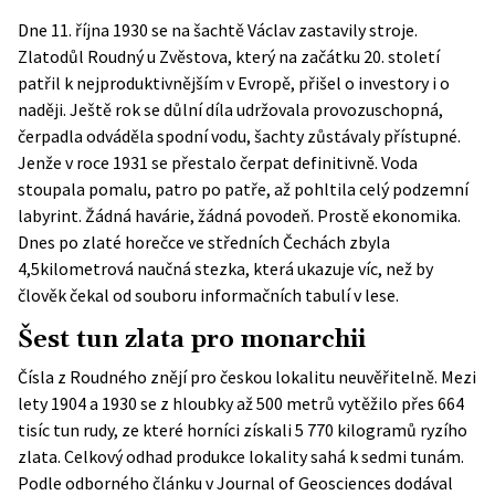
Dne 11. října 1930 se na šachtě Václav zastavily stroje.
Zlatodůl Roudný u Zvěstova, který na začátku 20. století
patřil k nejproduktivnějším v Evropě, přišel o investory i o
naději. Ještě rok se důlní díla udržovala provozuschopná,
čerpadla odváděla spodní vodu, šachty zůstávaly přístupné.
Jenže v roce 1931 se přestalo čerpat definitivně. Voda
stoupala pomalu, patro po patře, až pohltila celý podzemní
labyrint. Žádná havárie, žádná povodeň. Prostě ekonomika.
Dnes po zlaté horečce ve středních Čechách zbyla
4,5kilometrová naučná stezka, která ukazuje víc, než by
člověk čekal od souboru informačních tabulí v lese.
Šest tun zlata pro monarchii
Čísla z Roudného znějí pro českou lokalitu neuvěřitelně. Mezi
lety 1904 a 1930 se z hloubky až 500 metrů vytěžilo přes 664
tisíc tun rudy, ze které horníci získali 5 770 kilogramů ryzího
zlata. Celkový odhad produkce lokality sahá k sedmi tunám.
Podle odborného článku v
Journal of Geosciences
dodával