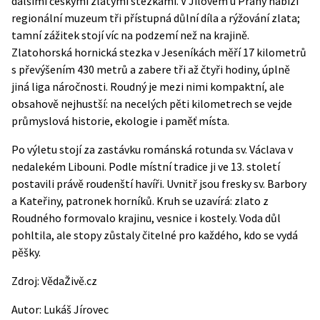
dalšími českými zlatými stezkami. V Jílovém u Prahy nabízí
regionální muzeum tři přístupná důlní díla a rýžování zlata;
tamní zážitek stojí víc na podzemí než na krajině.
Zlatohorská hornická stezka v Jeseníkách měří 17 kilometrů
s převýšením 430 metrů a zabere tři až čtyři hodiny, úplně
jiná liga náročnosti. Roudný je mezi nimi kompaktní, ale
obsahově nejhustší: na necelých pěti kilometrech se vejde
průmyslová historie, ekologie i paměť místa.
Po výletu stojí za zastávku románská rotunda sv. Václava v
nedalekém Libouni. Podle místní tradice ji ve 13. století
postavili právě roudenští havíři. Uvnitř jsou fresky sv. Barbory
a Kateřiny, patronek horníků. Kruh se uzavírá: zlato z
Roudného formovalo krajinu, vesnice i kostely. Voda důl
pohltila, ale stopy zůstaly čitelné pro každého, kdo se vydá
pěšky.
Zdroj:
VědaŽivě.cz
Autor:
Lukáš Jírovec