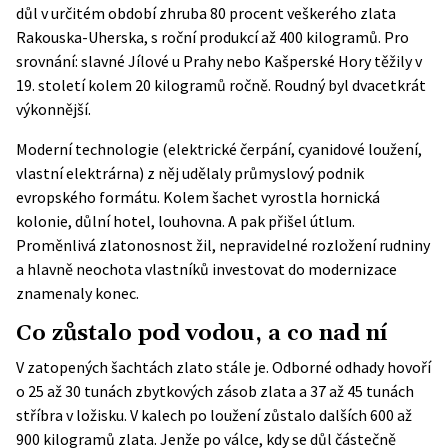
důl v určitém období zhruba 80 procent veškerého zlata
Rakouska-Uherska, s roční produkcí až 400 kilogramů. Pro
srovnání: slavné Jílové u Prahy nebo Kašperské Hory těžily v
19. století kolem 20 kilogramů ročně. Roudný byl dvacetkrát
výkonnější.
Moderní technologie (elektrické čerpání, cyanidové loužení,
vlastní elektrárna) z něj udělaly průmyslový podnik
evropského formátu. Kolem šachet vyrostla hornická
kolonie, důlní hotel, louhovna. A pak přišel útlum.
Proměnlivá zlatonosnost žil, nepravidelné rozložení rudniny
a hlavně neochota vlastníků investovat do modernizace
znamenaly konec.
Co zůstalo pod vodou, a co nad ní
V zatopených šachtách zlato stále je. Odborné odhady hovoří
o 25 až 30 tunách zbytkových zásob zlata a 37 až 45 tunách
stříbra v ložisku. V kalech po loužení zůstalo dalších 600 až
900 kilogramů zlata. Jenže po válce, kdy se důl částečně