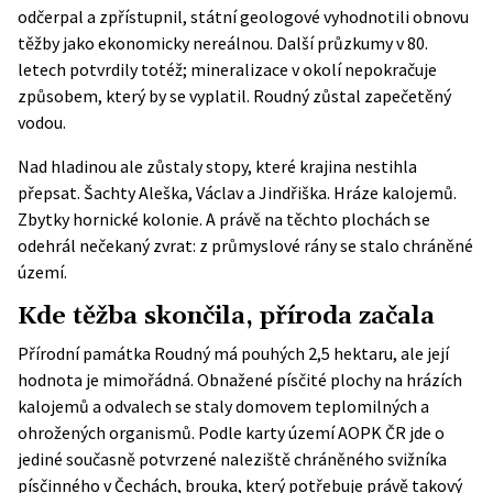
odčerpal a zpřístupnil, státní geologové vyhodnotili obnovu
těžby jako ekonomicky nereálnou. Další průzkumy v 80.
letech potvrdily totéž; mineralizace v okolí nepokračuje
způsobem, který by se vyplatil. Roudný zůstal zapečetěný
vodou.
Nad hladinou ale zůstaly stopy, které krajina nestihla
přepsat. Šachty Aleška, Václav a Jindřiška. Hráze kalojemů.
Zbytky hornické kolonie. A právě na těchto plochách se
odehrál nečekaný zvrat: z průmyslové rány se stalo chráněné
území.
Kde těžba skončila, příroda začala
Přírodní památka Roudný má pouhých 2,5 hektaru, ale její
hodnota je mimořádná. Obnažené písčité plochy na hrázích
kalojemů a odvalech se staly domovem teplomilných a
ohrožených organismů. Podle
karty území AOPK ČR
jde o
jediné současně potvrzené naleziště chráněného svižníka
písčinného v Čechách, brouka, který potřebuje právě takový