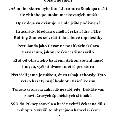
dosud nesměli
„Až mi ho skoro bylo líto." Jaromíra Soukupa našli
zle zbitého po útoku maskovaných mužů
Opak dejá vu existuje. Je ale ještě podivnější
Hitparády: Meduza ovládla česká rádia a The
Rolling Stones se vrátili do albové top desítky
Petr Janda jako Cézar na nosítkách: Oslava
narozenin, jakou Česko ještě nezažilo
Klid od otravného bzučení: Action zlevnil lapač
hmyzu, vyčistí dvacet metrů prostoru
Přetáčeli jsme je tužkou, dnes trhají rekordy: Tyto
retro kazety mají hodnotu tisíců korun
Tohoto tvora na zahradě nezabíjejte. Dokáže vás
zbavit žravých španělských slimáků
SSD do PC nepasovala a hráč nechtěl čekat na díl z
e-shopu. Vyřešil to obyčejnou kancelářskou