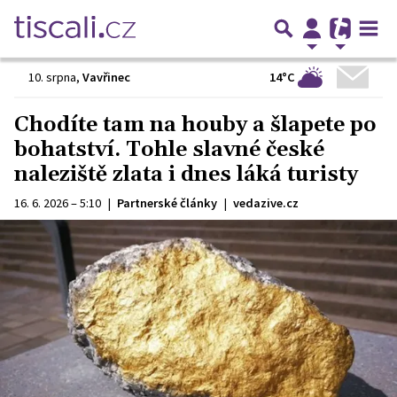
14°C
10. srpna
,
Vavřinec
Chodíte tam na houby a šlapete po
bohatství. Tohle slavné české
naleziště zlata i dnes láká turisty
16. 6. 2026 – 5:10
|
Partnerské články
|
vedazive.cz