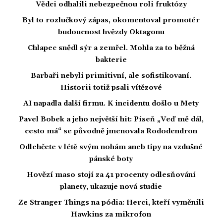
Vědci odhalili nebezpečnou roli fruktózy
Byl to rozlučkový zápas, okomentoval promotér
budoucnost hvězdy Oktagonu
Chlapec snědl sýr a zemřel. Mohla za to běžná
bakterie
Barbaři nebyli primitivní, ale sofistikovaní.
Historii totiž psali vítězové
AI napadla další firmu. K incidentu došlo u Mety
Pavel Bobek a jeho největší hit: Píseň „Veď mě dál,
cesto má“ se původně jmenovala Rododendron
Odlehčete v létě svým nohám aneb tipy na vzdušné
pánské boty
Hovězí maso stojí za 41 procenty odlesňování
planety, ukazuje nová studie
Ze Stranger Things na pódia: Herci, kteří vyměnili
Hawkins za mikrofon