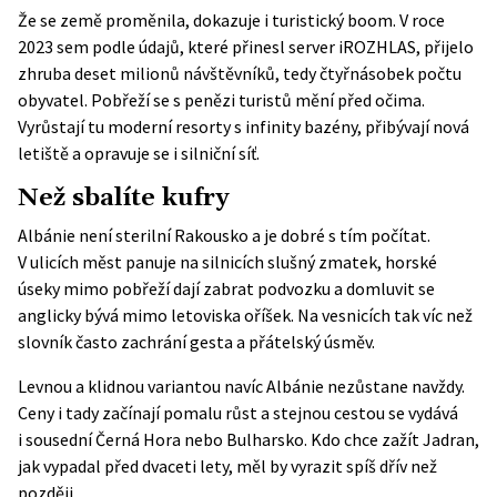
Že se země proměnila, dokazuje i turistický boom. V roce
2023 sem podle údajů, které přinesl server iROZHLAS, přijelo
zhruba deset milionů návštěvníků, tedy čtyřnásobek počtu
obyvatel. Pobřeží se s penězi turistů mění před očima.
Vyrůstají tu moderní resorty s infinity bazény, přibývají nová
letiště a opravuje se i silniční síť.
Než sbalíte kufry
Albánie není sterilní Rakousko a je dobré s tím počítat.
V ulicích měst panuje na silnicích slušný zmatek, horské
úseky mimo pobřeží dají zabrat podvozku a domluvit se
anglicky bývá mimo letoviska oříšek. Na vesnicích tak víc než
slovník často zachrání gesta a přátelský úsměv.
Levnou a klidnou variantou navíc Albánie nezůstane navždy.
Ceny i tady začínají pomalu růst a stejnou cestou se vydává
i sousední Černá Hora nebo Bulharsko. Kdo chce zažít Jadran,
jak vypadal před dvaceti lety, měl by vyrazit spíš dřív než
později.