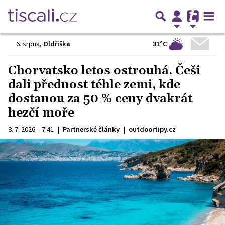
31°C
6. srpna
,
Oldřiška
Chorvatsko letos ostrouhá. Češi
dali přednost téhle zemi, kde
dostanou za 50 % ceny dvakrát
hezčí moře
8. 7. 2026 – 7:41
|
Partnerské články
|
outdoortipy.cz