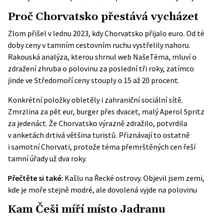
Proč Chorvatsko přestává vycházet
Zlom přišel v lednu 2023, kdy Chorvatsko přijalo euro. Od té
doby ceny v tamním cestovním ruchu vystřelily nahoru.
Rakouská analýza, kterou shrnul web NašeTéma, mluví o
zdražení zhruba o polovinu za poslední tři roky, zatímco
jinde ve Středomoří ceny stouply o 15 až 20 procent.
Konkrétní položky obletěly i zahraniční sociální sítě.
Zmrzlina za pět eur, burger přes dvacet, malý Aperol Spritz
za jedenáct. Že Chorvatsko výrazně zdražilo, potvrdila
v anketách drtivá většina turistů. Přiznávají to ostatně
i samotní Chorvati, protože téma přemrštěných cen řeší
tamní úřady už dva roky.
Přečtěte si také:
Kašlu na Řecké ostrovy. Objevil jsem zemi,
kde je moře stejně modré, ale dovolená vyjde na polovinu
Kam Češi míří místo Jadranu