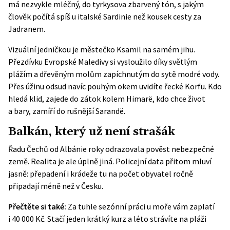
má nezvykle mléčný, do tyrkysova zbarvený tón, s jakým
člověk počítá spíš u italské Sardinie než kousek cesty za
Jadranem.
Vizuální jedničkou je městečko Ksamil na samém jihu.
Přezdívku Evropské Maledivy si vysloužilo díky světlým
plážím a dřevěným molům zapíchnutým do sytě modré vody.
Přes úžinu odsud navíc pouhým okem uvidíte řecké Korfu. Kdo
hledá klid, zajede do zátok kolem Himarë, kdo chce život
a bary, zamíří do rušnější Sarandë.
Balkán, který už není strašák
Řadu Čechů od Albánie roky odrazovala pověst nebezpečné
země. Realita je ale úplně jiná. Policejní data přitom mluví
jasně: přepadení i krádeže tu na počet obyvatel ročně
připadají méně než v Česku.
Přečtěte si také:
Za tuhle sezónní práci u moře vám zaplatí
i 40 000 Kč. Stačí jeden krátký kurz a léto strávíte na pláži