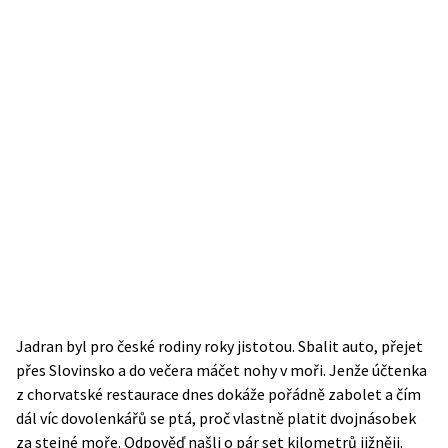
Jadran byl pro české rodiny roky jistotou. Sbalit auto, přejet
přes Slovinsko a do večera máčet nohy v moři. Jenže účtenka
z chorvatské restaurace dnes dokáže pořádně zabolet a čím
dál víc dovolenkářů se ptá, proč vlastně platit dvojnásobek
za stejné moře. Odpověď našli o pár set kilometrů jižněji.