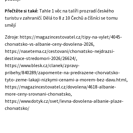
Přečtěte si také:
Tahle 1 věc na talíři prozradí českého
turistu v zahraničí. Dělá to 8 z 10 Čechů a číšníci se tomu
smějí
Zdroje: https://magazincestovatel.cz/tipy-na-vylet/4045-
chorvatsko-vs-albanie-ceny-dovolena-2026,
https://nasetema.cz/cestovani/chorvatsko-nejdrazsi-
destinace-stredomori-2026/26624/,
https://www.blesk.cz/clanek/zpravy-
pribehy/840289/zapomente-na-predrazene-chorvatsko-
tyto-zeme-lakaji-nizkymi-cenami-a-morem-bez-davu.html,
https://magazincestovatel.cz/dovolena/4618-albanie-
more-ceny-srovnani-chorvatsko,
https://www.dotyk.cz/svet/levna-dovolena-albanie-plaze-
chorvatsko/