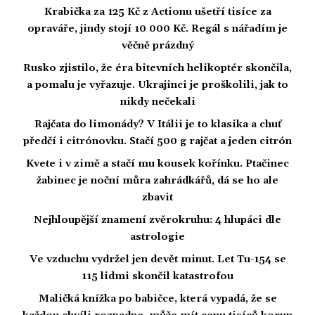
Krabička za 125 Kč z Actionu ušetří tisíce za
opraváře, jindy stojí 10 000 Kč. Regál s nářadím je
věčně prázdný
Rusko zjistilo, že éra bitevních helikoptér skončila,
a pomalu je vyřazuje. Ukrajinci je proškolili, jak to
nikdy nečekali
Rajčata do limonády? V Itálii je to klasika a chuť
předčí i citrónovku. Stačí 500 g rajčat a jeden citrón
Kvete i v zimě a stačí mu kousek kořínku. Ptačinec
žabinec je noční můra zahrádkářů, dá se ho ale
zbavit
Nejhloupější znamení zvěrokruhu: 4 hlupáci dle
astrologie
Ve vzduchu vydržel jen devět minut. Let Tu-154 se
115 lidmi skončil katastrofou
Maličká knížka po babičce, která vypadá, že se