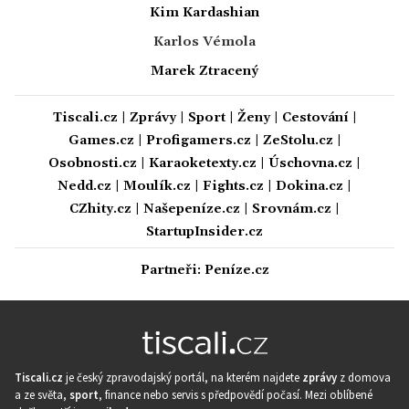
Kim Kardashian
Karlos Vémola
Marek Ztracený
Tiscali.cz
|
Zprávy
|
Sport
|
Ženy
|
Cestování
|
Games.cz
|
Profigamers.cz
|
ZeStolu.cz
|
Osobnosti.cz
|
Karaoketexty.cz
|
Úschovna.cz
|
Nedd.cz
|
Moulík.cz
|
Fights.cz
|
Dokina.cz
|
CZhity.cz
|
Našepeníze.cz
|
Srovnám.cz
|
StartupInsider.cz
Partneři:
Peníze.cz
Tiscali.cz
je český zpravodajský portál, na kterém najdete
zprávy
z domova
a ze světa,
sport
, finance nebo servis s předpovědí počasí. Mezi oblíbené