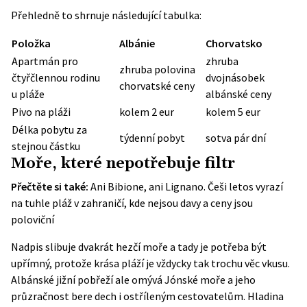
Přehledně to shrnuje následující tabulka:
Položka
Albánie
Chorvatsko
Apartmán pro
zhruba
zhruba polovina
čtyřčlennou rodinu
dvojnásobek
chorvatské ceny
u pláže
albánské ceny
Pivo na pláži
kolem 2 eur
kolem 5 eur
Délka pobytu za
týdenní pobyt
sotva pár dní
stejnou částku
Moře, které nepotřebuje filtr
Přečtěte si také:
Ani Bibione, ani Lignano. Češi letos vyrazí
na tuhle pláž v zahraničí, kde nejsou davy a ceny jsou
poloviční
Nadpis slibuje dvakrát hezčí moře a tady je potřeba být
upřímný, protože krása pláží je vždycky tak trochu věc vkusu.
Albánské jižní pobřeží ale omývá Jónské moře a jeho
průzračnost bere dech i ostříleným cestovatelům. Hladina