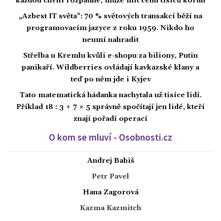
každou chvíli rozpadne, může mít cenu tisíců korun
„Azbest IT světa“: 70 % světových transakcí běží na
programovacím jazyce z roku 1959. Nikdo ho
neumí nahradit
Střelba u Kremlu kvůli e-shopu za biliony, Putin
panikaří. Wildberries ovládají kavkazské klany a
teď po něm jde i Kyjev
Tato matematická hádanka nachytala už tisíce lidí.
Příklad 18 : 3 + 7 × 5 správně spočítají jen lidé, kteří
znají pořadí operací
O kom se mluví - Osobnosti.cz
Andrej Babiš
Petr Pavel
Hana Zagorová
Kazma Kazmitch