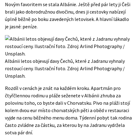
Novým favoritem se stala Albánie. Ještě před pár lety ji Češi
brali jako dobrodružnou divočinu, dnes ji cestovky nabízejí
úplně běžně po boku zavedených letovisek. A hlavní lákadlo
je jasné: peníze.
Albánii letos objevují davy Čechů, které z Jadranu vyhnaly
rostoucí ceny. Ilustrační foto. Zdroj: Arlind Photography /
Unsplash.
Rozdíl v cenách je znát na každém kroku. Apartmán pro
čtyřčlennou rodinu u pláže seženete v Albánii zhruba za
polovinu toho, co byste dali v Chorvatsku. Pivo na pláži stojí
kolem dvou eur místo chorvatských pěti a oběd v restauraci
vyjde na cenu běžného menu doma. Týdenní pobyt tak rodina
často zvládne za částku, za kterou by na Jadranu vydržela
sotva pár dní.