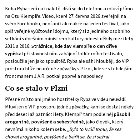
Kuba Ryba sedí na toaletě, dívá se do telefonu a mluví přímo
na Otu Klempíře. Video, které 27. června 2026 zveřejnil na
svém Facebooku, není ani tak reakce na jeden festival, jako
spíš veřejné vyúčtování dojmu, který si z jediného osobního
setkání s dnešním ministrem kultury odnesl někdy mezi lety
2011 a 2016.
Strážnice, kde dav Klempíře o den dříve
vypískal
při slavnostním zahájení folklorního festivalu,
posloužila jen jako spouštěč. Ryba ale sáhl hlouběji, do VIP
prostoru blíže neurčené zpěvačky v Plzni, kde se s tehdejším
frontmanem J.A.R. potkal poprvé a naposledy.
Co se stalo v Plzni
Přesné místo ani jméno hostitelky Ryba ve videu neuvádí.
Mluví jen o VIP prostoru jedné zpěvačky, kam se dostal někdy
před deseti až patnácti lety. Klempíř tam podle něj
působil
arogantně, povýšeně a sebestředně
, jako člověk, který
nevnímá nikoho kolem sebe. „
Bylo to kvůli tomu, že ses
choval arogantně, povýšeně a tvářil se, že si sežral