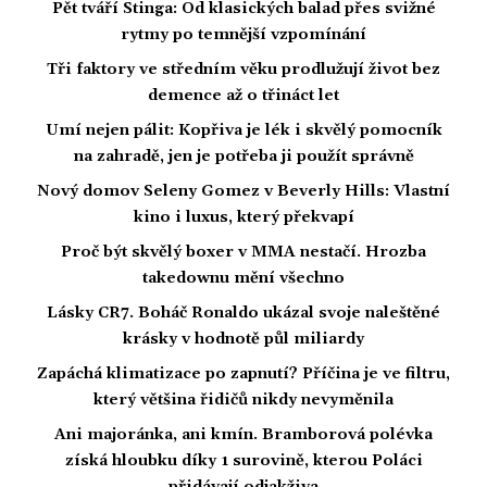
Pět tváří Stinga: Od klasických balad přes svižné
rytmy po temnější vzpomínání
Tři faktory ve středním věku prodlužují život bez
demence až o třináct let
Umí nejen pálit: Kopřiva je lék i skvělý pomocník
na zahradě, jen je potřeba ji použít správně
Nový domov Seleny Gomez v Beverly Hills: Vlastní
kino i luxus, který překvapí
Proč být skvělý boxer v MMA nestačí. Hrozba
takedownu mění všechno
Lásky CR7. Boháč Ronaldo ukázal svoje naleštěné
krásky v hodnotě půl miliardy
Zapáchá klimatizace po zapnutí? Příčina je ve filtru,
který většina řidičů nikdy nevyměnila
Ani majoránka, ani kmín. Bramborová polévka
získá hloubku díky 1 surovině, kterou Poláci