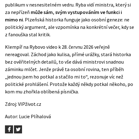
publikum v nesnesitelném vedru. Ryba vidí ministra, který si
za nepřízeň
může sám, svým vystupováním ve funkci i
mimo ni
. Plzeňská historka funguje jako osobní geneze: ne
politický argument, ale vzpomínka na konkrétní večer, kdy se
z fanouška stal kritik.
Klempíř na Rybovo video k 28. červnu 2026 veřejně
nereagoval. Záchod jako kulisa, přímé urážky, stará historka
bez ověřitelných detailů, to vše dává ministrovi snadnou
záminku mlčet. Jenže právě ta osobní rovina, ten příběh
„jednou jsem ho potkal a stačilo mi to“, rezonuje víc než
politické prohlášení. Protože každý někdy potkal někoho, po
kom mu zhořkla oblíbená písnička.
Zdroj:
VIPživot.cz
Autor:
Lucie Plíhalová