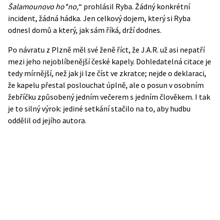
Šalamounovo ho*no,
“ prohlásil Ryba. Žádný konkrétní
incident, žádná hádka. Jen celkový dojem, který si Ryba
odnesl domů a který, jak sám říká, drží dodnes.
Po návratu z Plzně měl své ženě říct, že J.A.R. už asi nepatří
mezi jeho nejoblíbenější české kapely. Dohledatelná citace je
tedy mírnější, než jak ji lze číst ve zkratce; nejde o deklaraci,
že kapelu přestal poslouchat úplně, ale o posun v osobním
žebříčku způsobený jedním večerem s jedním člověkem. I tak
je to silný výrok: jediné setkání stačilo na to, aby hudbu
oddělil od jejího autora.