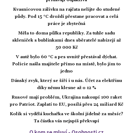
přidávají odjakživa
Kvasnicovou zálivku na rajčata nelijte do studené
půdy. Pod 15 °C droždí přestane pracovat a celá
práce je zbytečná
Měla to doma půlka republiky. Za tuhle sadu
skleniček s bublinkami dnes sběratelé nabízejí až
50 000 Kč
V autě bylo 60 °C a pes uvnitř přestával dýchat.
Policie našla majitele přímo na místě, bylo jim to
jedno
Dánský zvyk, který se šíří i u nás. Účet za elektřinu
díky němu klesne až o 12 %
Rusové mají problém, Ukrajina nakoupí 100 raket
pro Patriot. Zaplatí to EU, posílá přes 24 miliard Kč
Kolik si vydělá kuchařka ve školní jídelně za měsíc?
Ta částka vás nejspíš překvapí
O kom se mluví - Osobnosti.cz