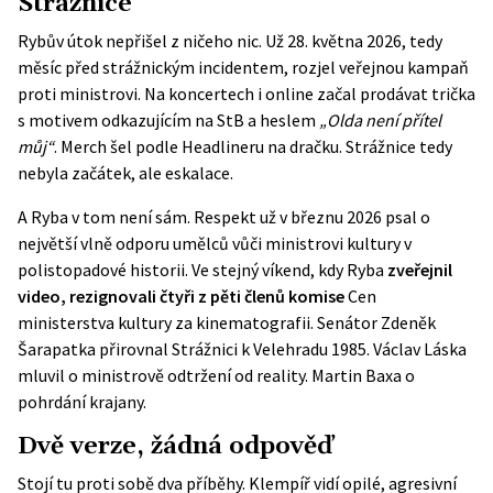
Strážnice
Rybův útok nepřišel z ničeho nic. Už 28. května 2026, tedy
měsíc před strážnickým incidentem, rozjel veřejnou kampaň
proti ministrovi. Na koncertech i online začal prodávat
trička
s motivem odkazujícím na StB
a heslem
„Olda není přítel
můj“
. Merch šel podle Headlineru na dračku. Strážnice tedy
nebyla začátek, ale eskalace.
A Ryba v tom není sám.
Respekt
už v březnu 2026 psal o
největší vlně odporu umělců vůči ministrovi kultury v
polistopadové historii. Ve stejný víkend, kdy Ryba
zveřejnil
video, rezignovali čtyři z pěti členů komise
Cen
ministerstva kultury za kinematografii. Senátor Zdeněk
Šarapatka přirovnal Strážnici k Velehradu 1985. Václav Láska
mluvil o ministrově odtržení od reality. Martin Baxa o
pohrdání krajany.
Dvě verze, žádná odpověď
Stojí tu proti sobě dva příběhy. Klempíř vidí opilé, agresivní