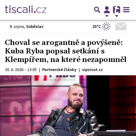
25°C
8. srpna
,
Soběslav
Choval se arogantně a povýšeně:
Kuba Ryba popsal setkání s
Klempířem, na které nezapomněl
30. 6. 2026 – 13:05
|
Partnerské články
|
vipzivot.cz