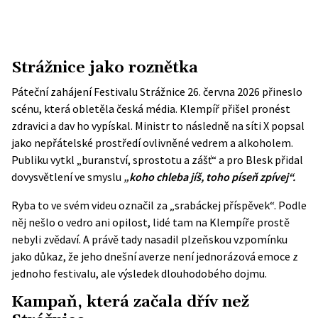
Strážnice jako roznětka
Páteční zahájení Festivalu Strážnice 26. června 2026 přineslo
scénu, která obletěla česká média. Klempíř přišel pronést
zdravici a dav ho vypískal. Ministr to následně na síti X popsal
jako nepřátelské prostředí ovlivněné vedrem a alkoholem.
Publiku vytkl „buranství, sprostotu a zášť“ a pro
Blesk
přidal
dovysvětlení ve smyslu
„koho chleba jíš, toho píseň zpívej“.
Ryba to ve svém videu označil za „srabáckej příspěvek“. Podle
něj nešlo o vedro ani opilost, lidé tam na Klempíře prostě
nebyli zvědaví. A právě tady nasadil plzeňskou vzpomínku
jako důkaz, že jeho dnešní averze není jednorázová emoce z
jednoho festivalu, ale výsledek dlouhodobého dojmu.
Kampaň, která začala dřív než