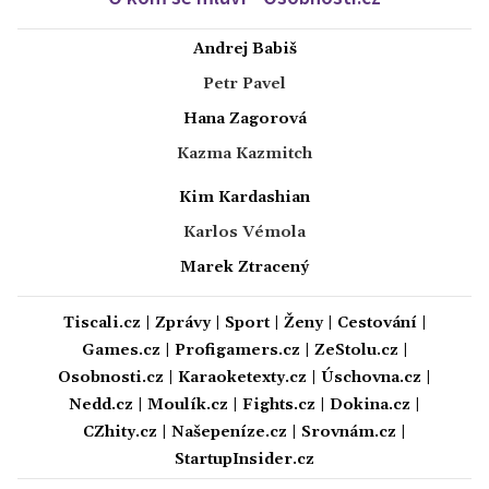
Andrej Babiš
Petr Pavel
Hana Zagorová
Kazma Kazmitch
Kim Kardashian
Karlos Vémola
Marek Ztracený
Tiscali.cz
|
Zprávy
|
Sport
|
Ženy
|
Cestování
|
Games.cz
|
Profigamers.cz
|
ZeStolu.cz
|
Osobnosti.cz
|
Karaoketexty.cz
|
Úschovna.cz
|
Nedd.cz
|
Moulík.cz
|
Fights.cz
|
Dokina.cz
|
CZhity.cz
|
Našepeníze.cz
|
Srovnám.cz
|
StartupInsider.cz