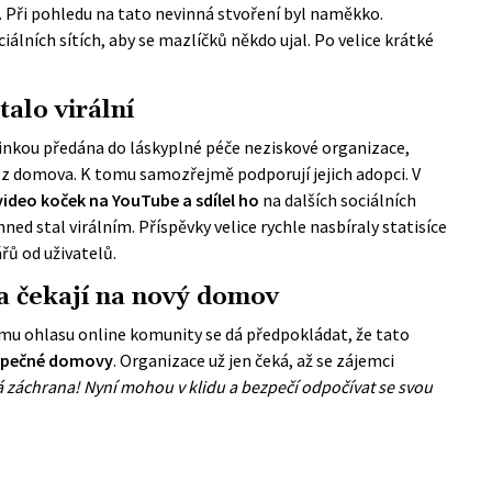
ta. Při pohledu na tato nevinná stvoření byl naměkko.
iálních sítích, aby se mazlíčků někdo ujal. Po velice krátké
talo virální
inkou předána do láskyplné péče neziskové organizace,
z domova. K tomu samozřejmě podporují jejich adopci. V
video koček na YouTube a sdílel ho
na dalších sociálních
ned stal virálním. Příspěvky velice rychle nasbíraly statisíce
ů od uživatelů.
a čekají na nový domov
mu ohlasu online komunity se dá předpokládat, že tato
ezpečné domovy
. Organizace už jen čeká, až se zájemci
 záchrana! Nyní mohou v klidu a bezpečí odpočívat se svou