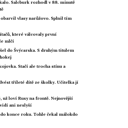
ekalo. Salcburk rozhodl v 88. minutě
tě
 obarvil vlasy narůžovo. Splnil tím
ačů, které válcovaly první
le mlčí
šel do Švýcarska. S druhým titulem
 hokej
ojovka. Stačí ale trocha stínu a
ést tříleté dítě ze školky. Učitelka jí
 už loví Rusy na frontě. Nejnovější
vidí ani neslyší
do konce roku. Tohle čekal málokdo