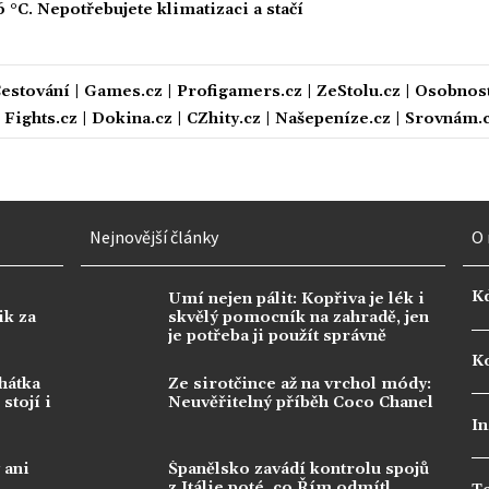
6 °C. Nepotřebujete klimatizaci a stačí
estování
|
Games.cz
|
Profigamers.cz
|
ZeStolu.cz
|
Osobnost
|
Fights.cz
|
Dokina.cz
|
CZhity.cz
|
Našepeníze.cz
|
Srovnám.
Nejnovější články
O 
K
Umí nejen pálit: Kopřiva je lék i
ik za
skvělý pomocník na zahradě, jen
je potřeba ji použít správně
Ko
hátka
Ze sirotčince až na vrchol módy:
stojí i
Neuvěřitelný příběh Coco Chanel
In
 ani
Španělsko zavádí kontrolu spojů
z Itálie poté, co Řím odmítl