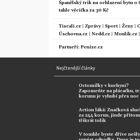
Španělský trik na ochlazení bytu o 
tahle věcička za 30 Kč
Tiscali.cz
|
Zprávy
|
Sport
|
Ženy
|
C
Úschovna.cz
|
Nedd.cz
|
Moulík.cz
Partneři:
Peníze.cz
Nejčtenější články
Octomilky v kuchyni?
Zapomeňte na plácačku, tr
korunu je vyhubí přes noc
Action láká: Značková sluc
za 244 korun, jinde přitom 
třikrát tolik
V tomhle byste dříve nešly
vynést odpadky. Dnes je to