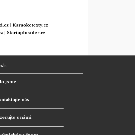
i.cz
|
Karaoketexty.cz
|
cz
|
StartupInsider.cz
nás
do jsme
ntaktujte nás
zerujte s námi