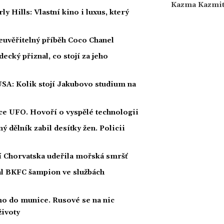
Kazma Kazmi
Hills: Vlastní kino i luxus, který
euvěřitelný příběh Coco Chanel
ecký přiznal, co stojí za jeho
USA: Kolik stojí Jakubovo studium na
íce UFO. Hovoří o vyspělé technologii
 dělník zabil desítky žen. Policii
ží Chorvatska udeřila mořská smršť
nal BKFC šampion ve službách
mo do munice. Rusové se na nic
životy