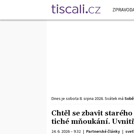
ZPRAVODA
Dnes je
sobota
8. srpna
2026
.
Svátek má
Sobě
Chtěl se zbavit starého
tiché mňoukání. Uvnitř
24. 6. 2026 – 9:32
|
Partnerské články
|
svet