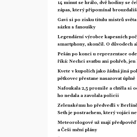
14 minut se hrálo, dvě hodiny se č
zápas, který připomínal brouzdališ
Gavi si po zisku titulu mistrů světa
sázku s fanoušky
Legendární výrobce kapesních počít
smartphony, skončil. O důvodech a
Pešán po konci u reprezentace ode
říká: Nechci svatbu ani pohřeb, jen
Kvete v kupolích jako žádná jiná pok
pětkovec přestane nasazovat úplně
Nafoukala 2,5 promile a chtěla si odv
ho nedala a zavolala policii
Zelenskému ho předvedli v Berlíně,
Seth je postrachem, který vojáci ne
Meteorologové už mají předpověď 
a Češi mění plány