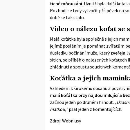
tiché mňoukání
. Uvnitř byla další koťa
Rozhodl se tedy vytvořit příspěvek na soc
době se tak stalo.
Video o nálezu koťat se s
Malá koťátka byla společně s jejich mam
jejímž posláním je pomáhat zvířatům be
důsledku počínání muže, který
zveřejnil 
sítích, se příběh o nalezených koťatech ih
zhlédnutí a spoustu soucitných komentář
Koťátka a jejich mamink
Vzhledem k širokému dosahu a pozitivní
malá
koťátka brzy najdou milující a b
začnou jeden po druhém hrnout.
„Úžasná
matkou,“
psal jeden z komentujících.
Zdroj:
Webniusy