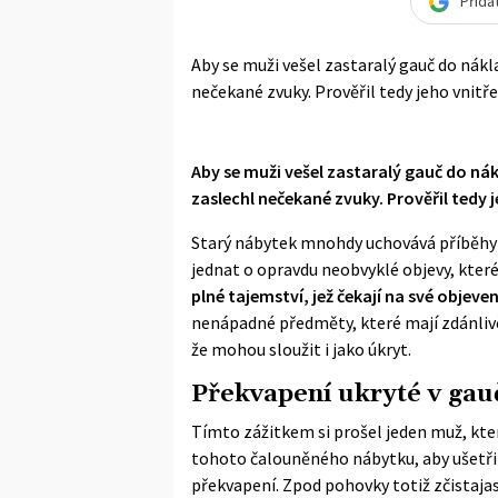
Přida
Aby se muži vešel zastaralý gauč do nákla
nečekané zvuky. Prověřil tedy jeho vnitře
Aby se muži vešel zastaralý gauč do nák
zaslechl nečekané zvuky. Prověřil tedy j
Starý nábytek mnohdy uchovává příběhy 
jednat o opravdu neobvyklé objevy, které
plné tajemství, jež čekají na své objeven
nenápadné předměty, které mají zdánlivě 
že mohou sloužit i jako úkryt.
Překvapení ukryté v gau
Tímto zážitkem si prošel jeden muž, který
tohoto čalouněného nábytku, aby ušetři
překvapení. Zpod pohovky totiž zčistaja