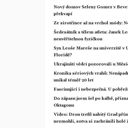
Nový domov Seleny Gomez v Beverly 
překvapí
Ze sirotčince až na vrchol módy: N
Šedesátník s tělem atleta: Janek Led
neuvěřitelnou fyzičkou
Syn Leoše Mareše na univerzitě v 
Floridě?
Ukrajinští vědci pozorovali u Měs
Kronika sériových vrahů: Nenápadný
unikal téměř 20 let
Fascinující i nebezpečná. U pobře
Do zápasu jsem šel po kalbě, přiz
Oktagonu
Video: Dron trefil nabitý Grad pří
nezmohli, sotva si zachránili holé 