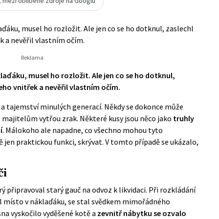
t mezi oblíbené zdroje na Googlu
ďáku, musel ho rozložit. Ale jen co se ho dotknul, zaslechl
k a nevěřil vlastním očím.
laďáku, musel ho rozložit. Ale jen co se ho dotknul,
eho vnitřek a nevěřil vlastním očím.
a tajemství minulých generací. Někdy se dokonce může
 majitelům vytřou zrak. Některé kusy jsou něco jako
truhly
í
. Málokoho ale napadne, co všechno mohou tyto
jen praktickou funkci, skrývat. V tomto případě se ukázalo,
či
 připravoval starý gauč na odvoz k likvidaci. Při rozkládání
l místo v náklaďáku, se stal svědkem mimořádného
sna vyskočilo vyděšené kotě a
zevnitř nábytku se ozvalo