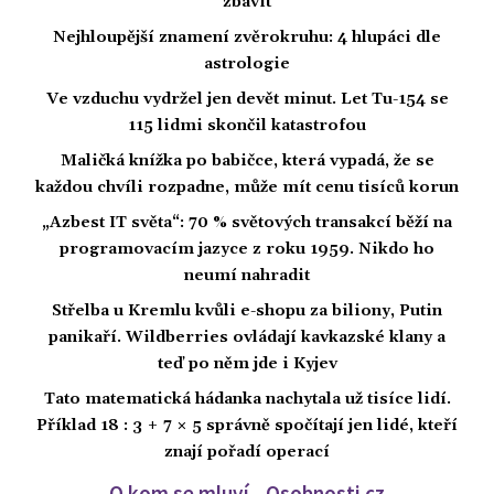
zbavit
Nejhloupější znamení zvěrokruhu: 4 hlupáci dle
astrologie
Ve vzduchu vydržel jen devět minut. Let Tu-154 se
115 lidmi skončil katastrofou
Maličká knížka po babičce, která vypadá, že se
každou chvíli rozpadne, může mít cenu tisíců korun
„Azbest IT světa“: 70 % světových transakcí běží na
programovacím jazyce z roku 1959. Nikdo ho
neumí nahradit
Střelba u Kremlu kvůli e-shopu za biliony, Putin
panikaří. Wildberries ovládají kavkazské klany a
teď po něm jde i Kyjev
Tato matematická hádanka nachytala už tisíce lidí.
Příklad 18 : 3 + 7 × 5 správně spočítají jen lidé, kteří
znají pořadí operací
O kom se mluví - Osobnosti.cz