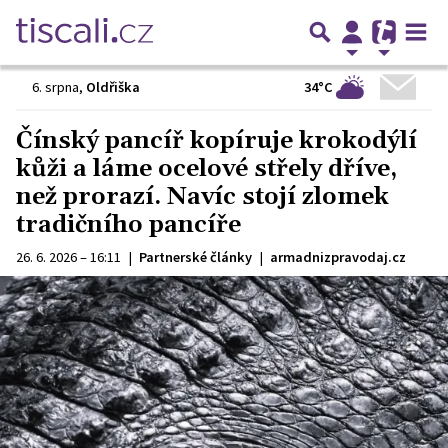
34°C
6. srpna
,
Oldřiška
Čínský pancíř kopíruje krokodýlí
kůži a láme ocelové střely dříve,
než prorazí. Navíc stojí zlomek
tradičního pancíře
26. 6. 2026 – 16:11
|
Partnerské články
|
armadnizpravodaj.cz