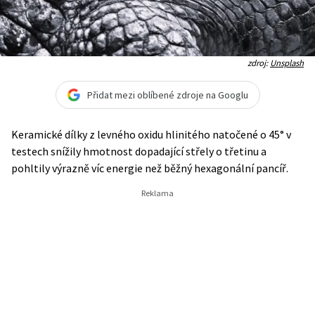
zdroj:
Unsplash
Přidat mezi oblíbené zdroje na Googlu
Keramické dílky z levného oxidu hlinitého natočené o 45° v
testech snížily hmotnost dopadající střely o třetinu a
pohltily výrazně víc energie než běžný hexagonální pancíř.