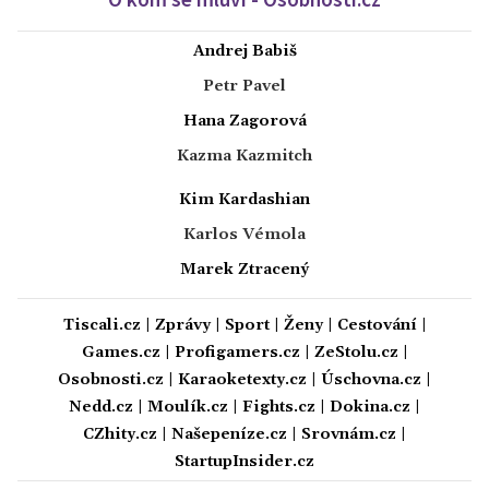
Andrej Babiš
Petr Pavel
Hana Zagorová
Kazma Kazmitch
Kim Kardashian
Karlos Vémola
Marek Ztracený
Tiscali.cz
|
Zprávy
|
Sport
|
Ženy
|
Cestování
|
Games.cz
|
Profigamers.cz
|
ZeStolu.cz
|
Osobnosti.cz
|
Karaoketexty.cz
|
Úschovna.cz
|
Nedd.cz
|
Moulík.cz
|
Fights.cz
|
Dokina.cz
|
CZhity.cz
|
Našepeníze.cz
|
Srovnám.cz
|
StartupInsider.cz