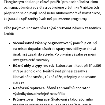
Ťiangův tým deklaruje cílové použití pro osobní balistickou
ochranu, obrněná vozidla a ozbrojené vrtulníky. V některých
přepisech se objevují i lodě nebo hlubokomořské konstrukce,
to jsou ale spíš směry úvah než potvrzené programy.
Před jakýmkoli nasazením zbývá překonat několik zásadních
kroků:
Vícenásobné zásahy.
Segmentovaný pancíř je citlivý
na místo dopadu; zásah do spáry mezi dílky se chová
jinak než zásah do středu. Po prvním zásahu se mění
integrita celé mozaiky.
Různé úhly a typy hrozeb.
Laboratorní test při 6° a 550
m/s je jedno okno. Reálný svět přináší zásahy z
libovolného směru, různé ráže, střepiny, opakované
nárazy.
Nezávislá replikace.
Žádná zahraniční laboratoř
výsledky dosud veřejně neověřila.
Průmyslová integrace.
Škálování z laboratorního
vzorku na sériový panel s konzistentní kvalitou je