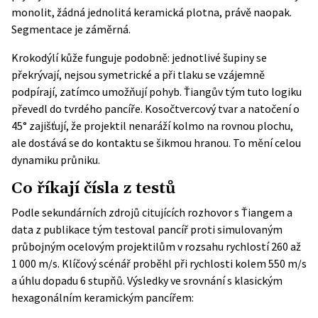
monolit, žádná jednolitá keramická plotna, právě naopak.
Segmentace je záměrná.
Krokodýlí kůže funguje podobně: jednotlivé šupiny se
překrývají, nejsou symetrické a při tlaku se vzájemně
podpírají, zatímco umožňují pohyb. Ťiangův tým tuto logiku
převedl do tvrdého pancíře. Kosočtvercový tvar a natočení o
45° zajišťují, že projektil nenaráží kolmo na rovnou plochu,
ale dostává se do kontaktu se šikmou hranou. To mění celou
dynamiku průniku.
Co říkají čísla z testů
Podle sekundárních zdrojů citujících rozhovor s Ťiangem a
data z publikace tým testoval pancíř proti simulovaným
průbojným ocelovým projektilům v rozsahu rychlostí 260 až
1 000 m/s. Klíčový scénář proběhl při rychlosti kolem 550 m/s
a úhlu dopadu 6 stupňů. Výsledky ve srovnání s klasickým
hexagonálním keramickým pancířem: