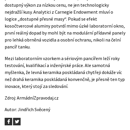
dostupný výkon za nízkou cenu, ne jen technologicky
nejdražší kusy. Analytici z
Carnegie Endowment
mluví o
logice „dostupné přesné masy“. Pokud se efekt
kosočtvercové aluminy potvrdí mimo úzké laboratorní okno,
první reálný dopad by mohl být na modulární přídavné panely
pro lehká obrněná vozidla a osobní ochranu, nikoli na čelní
pancíř tanku.
Mezi laboratorním vzorkem a sériovým pancířem leží roky
testování, kvalifikací a inženýrské práce. Ale samotná
myšlenka, že levná keramika poskládaná chytřeji dokáže víc
než drahá keramika poskládaná konvenčně, je přesně ten typ
inovace, který stojí za sledování.
Zdroj:
ArmádníZpravodaj.cz
Autor:
Jindřich Svěcený