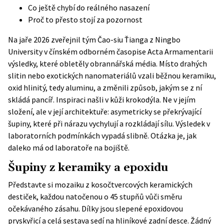
Co ještě chybí do reálného nasazení
Proč to přesto stojí za pozornost
Na jaře 2026 zveřejnil tým Čao-siu Ťianga z Ningbo
University v čínském odborném časopise Acta Armamentarii
výsledky, které obletěly obrannářská média. Místo drahých
slitin nebo exotických nanomateriálů vzali běžnou keramiku,
oxid hlinitý, tedy aluminu, a změnili způsob, jakým se z ní
skládá pancíř. Inspiraci našli v kůži krokodýla. Ne v jejím
složení, ale v její architektuře: asymetricky se překrývající
šupiny, které při nárazu vychylují a rozkládají sílu. Výsledek v
laboratorních podmínkách vypadá slibně. Otázka je, jak
daleko má od laboratoře na bojiště.
Šupiny z keramiky a epoxidu
Představte si mozaiku z kosočtvercových keramických
destiček, každou natočenou o 45 stupňů vůči směru
očekávaného zásahu. Dílky jsou slepené epoxidovou
pryskyřicí a celá sestava sedí na hliníkové zadní desce. Žádný