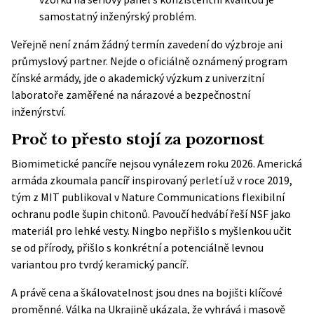
samostatný inženýrský problém.
Veřejně není znám žádný termín zavedení do výzbroje ani
průmyslový partner. Nejde o oficiálně oznámený program
čínské armády, jde o akademický výzkum z univerzitní
laboratoře zaměřené na nárazové a bezpečnostní
inženýrství.
Proč to přesto stojí za pozornost
Biomimetické pancíře nejsou vynálezem roku 2026. Americká
armáda zkoumala pancíř inspirovaný
perletí
už v roce 2019,
tým z MIT publikoval v
Nature Communications
flexibilní
ochranu podle šupin chitonů. Pavoučí hedvábí řeší NSF jako
materiál pro lehké vesty. Ningbo nepřišlo s myšlenkou učit
se od přírody, přišlo s konkrétní a potenciálně levnou
variantou pro tvrdý keramický pancíř.
A právě cena a škálovatelnost jsou dnes na bojišti klíčové
proměnné. Válka na Ukrajině ukázala, že vyhrává i masově