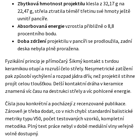
Zbytková hmotnost projektilu
klesla z 32,17 g na
22,47 g, střela ztratila téměř třetinu své hmoty ještě
uvnitř pancíře.
Absorbovaná energie
vzrostla přibližně o 8,8
procentního bodu.
Doba zdržení
projektilu v pancíři se prodloužila, zadní
deska nebyla plně proražena.
Fyzikální princip je přímočarý. Šikmý kontakt s tvrdou
keramikou otupí a rozruší čelo střely. Nesymetrické zatížení
pak způsobí vychýlení a rozpad jádra dřív, než projektil stihne
projít celou tloušťkou. Delší kontaktní dráha v keramice
znamená víc času na destrukci střely a víc pohlcené energie.
Čísla jsou konkrétní a pocházejí z recenzované publikace.
Zároveň je třeba dodat, co v nich chybí: standardní balistické
metriky typu V50, počet testovaných vzorků, kompletní
metodika. Plný text práce nebyl v době mediální vlny veřejně
volně dostupný.