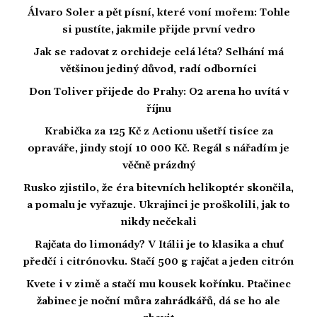
Álvaro Soler a pět písní, které voní mořem: Tohle
si pustíte, jakmile přijde první vedro
Jak se radovat z orchideje celá léta? Selhání má
většinou jediný důvod, radí odborníci
Don Toliver přijede do Prahy: O2 arena ho uvítá v
říjnu
Krabička za 125 Kč z Actionu ušetří tisíce za
opraváře, jindy stojí 10 000 Kč. Regál s nářadím je
věčně prázdný
Rusko zjistilo, že éra bitevních helikoptér skončila,
a pomalu je vyřazuje. Ukrajinci je proškolili, jak to
nikdy nečekali
Rajčata do limonády? V Itálii je to klasika a chuť
předčí i citrónovku. Stačí 500 g rajčat a jeden citrón
Kvete i v zimě a stačí mu kousek kořínku. Ptačinec
žabinec je noční můra zahrádkářů, dá se ho ale