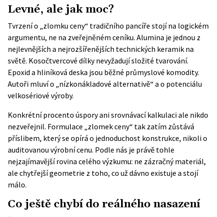
Levné, ale jak moc?
Tvrzení o „zlomku ceny“ tradičního pancíře stojí na logickém
argumentu, ne na zveřejněném ceníku. Alumina je jednou z
nejlevnějších a nejrozšířenějších technických keramik na
světě. Kosočtvercové dílky nevyžadují složité tvarování.
Epoxid a hliníková deska jsou běžné průmyslové komodity.
Autoři mluví o „nízkonákladové alternativě“ a o potenciálu
velkosériové výroby.
Konkrétní procento úspory ani srovnávací kalkulaci ale nikdo
nezveřejnil. Formulace „zlomek ceny“ tak zatím zůstává
příslibem, který se opírá o jednoduchost konstrukce, nikoli o
auditovanou výrobní cenu. Podle nás je právě tohle
nejzajímavější rovina celého výzkumu: ne zázračný materiál,
ale chytřejší geometrie z toho, co už dávno existuje a stojí
málo.
Co ještě chybí do reálného nasazení