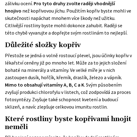
zálivku ocení.
Pro tyto druhy zvolte raději vhodnější
hnojivo
než kopřivovou jíchu. Použitím kopřiv byste mohli ve
skutečnosti napáchat mnohem více škody než užitku.
Citlivější rostliny byste mohli dokonce zahubit. Raději se
této chybě vyvarujte a dopřejte svým rostlinám to nejlepší.
Důležité složky kopřiv
Přestože se jedná o volně rostoucí plevel, jsou účinky kopřiv v
lékařství ceněny již po mnoho let. Může za to jejich složení
bohaté na minerály a vitamíny. Ve velké míře je v nich
zastoupen dusík, hořčík, křemík, draslík, železo a vápník.
Mimo to obsahují vitamíny A, B, C a K
. Svým působením
zvyšují produkci chlorofylu v listech, což zodpovídá za proces
fotosyntézy. Zvyšuje také schopnost kvetení a budoucí
sklizeň, a navíc zlepšuje celkovou imunitu rostlin.
Které rostliny byste kopřivami hnojit
neměli