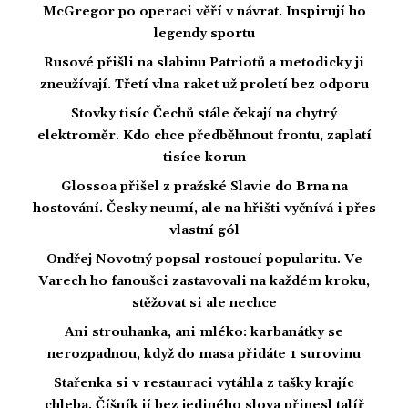
McGregor po operaci věří v návrat. Inspirují ho
legendy sportu
Rusové přišli na slabinu Patriotů a metodicky ji
zneužívají. Třetí vlna raket už proletí bez odporu
Stovky tisíc Čechů stále čekají na chytrý
elektroměr. Kdo chce předběhnout frontu, zaplatí
tisíce korun
Glossoa přišel z pražské Slavie do Brna na
hostování. Česky neumí, ale na hřišti vyčnívá i přes
vlastní gól
Ondřej Novotný popsal rostoucí popularitu. Ve
Varech ho fanoušci zastavovali na každém kroku,
stěžovat si ale nechce
Ani strouhanka, ani mléko: karbanátky se
nerozpadnou, když do masa přidáte 1 surovinu
Stařenka si v restauraci vytáhla z tašky krajíc
chleba. Číšník jí bez jediného slova přinesl talíř