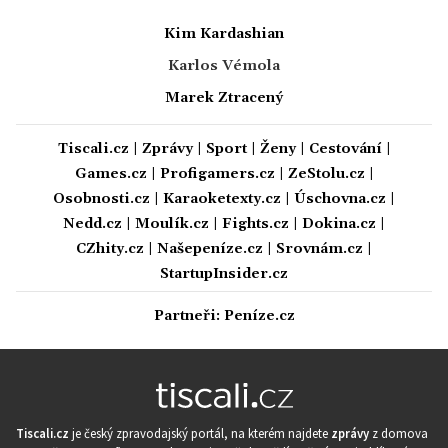
Kim Kardashian
Karlos Vémola
Marek Ztracený
Tiscali.cz
|
Zprávy
|
Sport
|
Ženy
|
Cestování
|
Games.cz
|
Profigamers.cz
|
ZeStolu.cz
|
Osobnosti.cz
|
Karaoketexty.cz
|
Úschovna.cz
|
Nedd.cz
|
Moulík.cz
|
Fights.cz
|
Dokina.cz
|
CZhity.cz
|
Našepeníze.cz
|
Srovnám.cz
|
StartupInsider.cz
Partneři:
Peníze.cz
Tiscali.cz
je český zpravodajský portál, na kterém najdete
zprávy
z domova