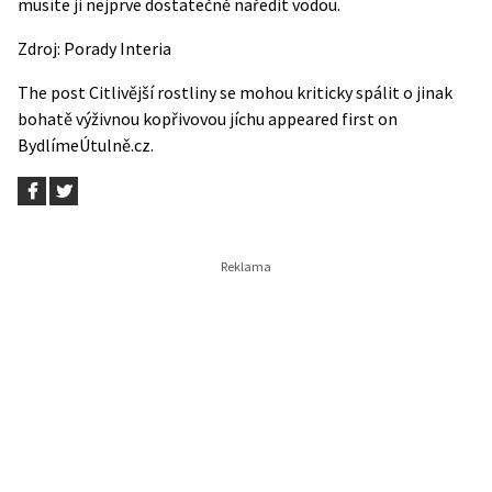
musíte ji nejprve dostatečně naředit vodou.
Zdroj:
Porady Interia
The post
Citlivější rostliny se mohou kriticky spálit o jinak
bohatě výživnou kopřivovou jíchu
appeared first on
BydlímeÚtulně.cz
.