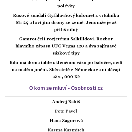
polévky
Rusové sundali čtyřhlavňový kulomet z vrtulníku
Mi-24 a loví jím drony ze země. Jenomže je až
příliš silný
Gamrot čelí rozjetému Salkilldovi. Rozbor
hlavního zápasu UFC Vegas 120 a dva zajímavé
sázkové tipy
Kdo má doma tuhle skleněnou vázu po babičce, sedí
na malém jmění. Sběratelé z Německa za ni dávají
až 25 000 Kč
O kom se mluví - Osobnosti.cz
Andrej Babiš
Petr Pavel
Hana Zagorová
Kazma Kazmitch