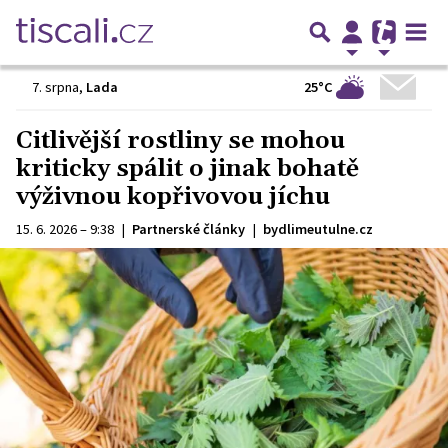
25°C
7. srpna
,
Lada
Citlivější rostliny se mohou
kriticky spálit o jinak bohatě
výživnou kopřivovou jíchu
15. 6. 2026 – 9:38
|
Partnerské články
|
bydlimeutulne.cz