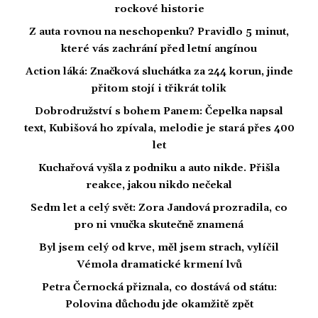
rockové historie
Z auta rovnou na neschopenku? Pravidlo 5 minut,
které vás zachrání před letní angínou
Action láká: Značková sluchátka za 244 korun, jinde
přitom stojí i třikrát tolik
Dobrodružství s bohem Panem: Čepelka napsal
text, Kubišová ho zpívala, melodie je stará přes 400
let
Kuchařová vyšla z podniku a auto nikde. Přišla
reakce, jakou nikdo nečekal
Sedm let a celý svět: Zora Jandová prozradila, co
pro ni vnučka skutečně znamená
Byl jsem celý od krve, měl jsem strach, vylíčil
Vémola dramatické krmení lvů
Petra Černocká přiznala, co dostává od státu:
Polovina důchodu jde okamžitě zpět