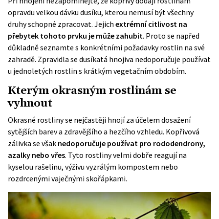
Při hnojení nezapomínejte, že kopřivy dodají rostlinám
opravdu velkou dávku dusíku, kterou nemusí být všechny
druhy schopné zpracovat. Jejich
extrémní citlivost na
přebytek tohoto prvku je může zahubit
. Proto se napřed
důkladně seznamte s konkrétními požadavky rostlin na své
zahradě. Zpravidla se dusíkatá hnojiva nedoporučuje používat
u jednoletých rostlin s krátkým vegetačním obdobím.
Kterým okrasným rostlinám se
vyhnout
Okrasné rostliny se nejčastěji hnojí za účelem dosažení
sytějších barev a zdravějšího a hezčího vzhledu. Kopřivová
zálivka se však
nedoporučuje používat pro rododendrony,
azalky nebo vřes
. Tyto rostliny velmi dobře reagují na
kyselou rašelinu, výživu vyzrálým kompostem nebo
rozdrcenými vaječnými skořápkami.