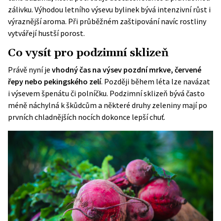
zálivku. Výhodou letního výsevu bylinek bývá intenzivní růst i
výraznější aroma. Při průběžném zaštipování navíc rostliny
vytvářejí hustší porost.
Co vysít pro podzimní sklizeň
Právě nyní je
vhodný čas na výsev pozdní mrkve, červené
řepy nebo pekingského zelí
. Později během léta lze navázat
i výsevem špenátu či polníčku. Podzimní sklizeň bývá často
méně náchylná k škůdcům a některé druhy zeleniny mají po
prvních chladnějších nocích dokonce lepší chuť.