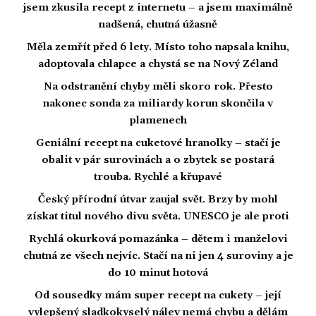
jsem zkusila recept z internetu – a jsem maximálně
nadšená, chutná úžasně
Měla zemřít před 6 lety. Místo toho napsala knihu,
adoptovala chlapce a chystá se na Nový Zéland
Na odstranění chyby měli skoro rok. Přesto
nakonec sonda za miliardy korun skončila v
plamenech
Geniální recept na cuketové hranolky – stačí je
obalit v pár surovinách a o zbytek se postará
trouba. Rychlé a křupavé
Český přírodní útvar zaujal svět. Brzy by mohl
získat titul nového divu světa. UNESCO je ale proti
Rychlá okurková pomazánka – dětem i manželovi
chutná ze všech nejvíc. Stačí na ni jen 4 suroviny a je
do 10 minut hotová
Od sousedky mám super recept na cukety – její
vylepšený sladkokyselý nálev nemá chybu a dělám