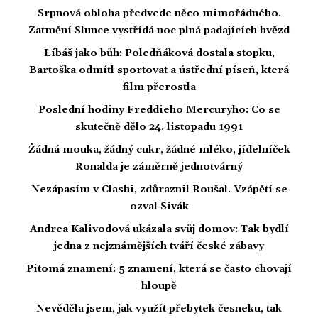
Srpnová obloha předvede něco mimořádného.
Zatmění Slunce vystřídá noc plná padajících hvězd
Líbáš jako bůh: Poledňáková dostala stopku,
Bartoška odmítl sportovat a ústřední píseň, která
film přerostla
Poslední hodiny Freddieho Mercuryho: Co se
skutečně dělo 24. listopadu 1991
Žádná mouka, žádný cukr, žádné mléko, jídelníček
Ronalda je záměrně jednotvárný
Nezápasím v Clashi, zdůraznil Roušal. Vzápětí se
ozval Sivák
Andrea Kalivodová ukázala svůj domov: Tak bydlí
jedna z nejznámějších tváří české zábavy
Pitomá znamení: 5 znamení, která se často chovají
hloupě
Nevěděla jsem, jak využít přebytek česneku, tak