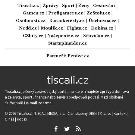
Tiscali.cz
|
Zprávy
|
Sport
|
Ženy
|
Cestování
|
Games.cz
|
Profigamers.cz
|
ZeStolu.cz
|
Osobnosti.cz
|
Karaoketexty.cz
|
Úschovna.cz
|
Nedd.cz
|
Moulík.cz
|
Fights.cz
|
Dokina.cz
|
CZhity.cz
|
Našepeníze.cz
|
Srovnám.cz
|
StartupInsider.cz
Partneři:
Peníze.cz
Tiscali.cz
je český zpravodajský portál, na kterém najdete
zprávy
z domova
a ze světa,
sport
, finance nebo servis s předpovědí počasí. Mezi oblíbené
služby patří i
e-mail zdarma
.
© 2026 Tiscali.cz |
TISCALI MEDIA, a.s.
|
Člen skupiny DIGNITY, s.r.o.
|
Kontakt
|
O nás
|
Kodex