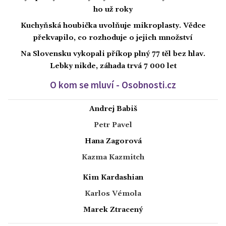
ho už roky
Kuchyňská houbička uvolňuje mikroplasty. Vědce
překvapilo, co rozhoduje o jejich množství
Na Slovensku vykopali příkop plný 77 těl bez hlav.
Lebky nikde, záhada trvá 7 000 let
O kom se mluví - Osobnosti.cz
Andrej Babiš
Petr Pavel
Hana Zagorová
Kazma Kazmitch
Kim Kardashian
Karlos Vémola
Marek Ztracený