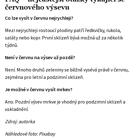
červnového výsevu
Co lze vysít v červnu nejrychleji?
Mezi nejrychleji rostoucí plodiny patří ředkvičky, rukola,
saláty nebo kopr. První sklizeň bývá možná už za několik
týdnů.
Není v červnu na výsev už pozdě?
Není. Mnoho druhů zeleniny se běžně vysévá právě v červnu,
zejména pro letní a podzimní sklizeň.
Je možné v červnu vysít mrkev?
Ano. Pozdní výsev mrkve je vhodný pro podzimní sklizeň a
uskladnění.
Zdroj: autorka
Náhledové foto: Pixabay