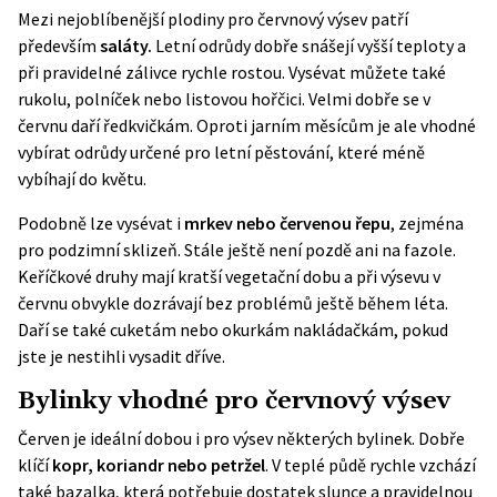
Mezi nejoblíbenější plodiny pro červnový výsev patří
především
saláty.
Letní odrůdy dobře snášejí vyšší teploty a
při pravidelné zálivce rychle rostou. Vysévat můžete také
rukolu, polníček nebo listovou hořčici. Velmi dobře se v
červnu daří ředkvičkám. Oproti jarním měsícům je ale vhodné
vybírat odrůdy určené pro letní pěstování, které méně
vybíhají do květu.
Podobně lze vysévat i
mrkev nebo červenou řepu
, zejména
pro podzimní sklizeň. Stále ještě není pozdě ani na fazole.
Keříčkové druhy mají kratší vegetační dobu a při výsevu v
červnu obvykle dozrávají bez problémů ještě během léta.
Daří se také cuketám nebo okurkám nakládačkám, pokud
jste je nestihli vysadit dříve.
Bylinky vhodné pro červnový výsev
Červen je ideální dobou i pro výsev některých bylinek. Dobře
klíčí
kopr, koriandr nebo petržel
. V teplé půdě rychle vzchází
také bazalka, která potřebuje dostatek slunce a pravidelnou