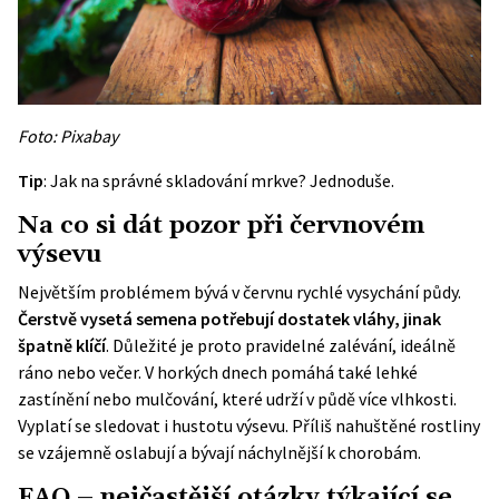
Foto: Pixabay
Tip
:
Jak na správné skladování mrkve?
Jednoduše.
Na co si dát pozor při červnovém
výsevu
Největším problémem bývá v červnu rychlé vysychání půdy.
Čerstvě vysetá semena potřebují dostatek vláhy, jinak
špatně klíčí
. Důležité je proto pravidelné zalévání, ideálně
ráno nebo večer. V horkých dnech pomáhá také lehké
zastínění nebo mulčování, které udrží v půdě více vlhkosti.
Vyplatí se sledovat i hustotu výsevu. Příliš nahuštěné rostliny
se vzájemně oslabují a bývají náchylnější k chorobám.
FAQ – nejčastější otázky týkající se