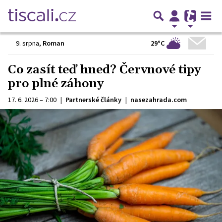
29°C
9. srpna
,
Roman
Co zasít teď hned? Červnové tipy
pro plné záhony
17. 6. 2026 – 7:00
|
Partnerské články
|
nasezahrada.com