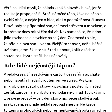
Většina lidí si myslí, že nálada vzniká hlavně v hlavě, jenže
realita je propojenější. Stačí náročné ráno, káva nalačno a
rychlý oběd, a nejde jen o hlad, ale i o podrážděnost či únavu.
Právě tady se připomíná
spojení mezi střevem a mozkem
, o
kterém se dnes mluví čím dál víc. Neznamená to, že jedno
jídlo rozhodne o psychice na celý den. Znamená to ale,
že
tělo a hlava spolu vedou živější rozhovor
, než si běžně
uvědomujeme. Zkuste si už teď tipnout, kolik z těchto
souvislostí byste trefili bez nápovědy.
Kde lidé nejčastěji tápou?
V redakci se s tím setkáváme často: lidé řeší únavu, chutě
nebo napětí a hledají problém jen ve stresu. Výzkum
mikrobiomu i vztahu stravy k psychice v posledních letech
zesílil, zároveň ale přibylo zjednodušených rad. Typický omyl
z praxe je prostý — celý den skoro nic, večer sladké a pak
překvapení, že přijde neklid i propad energie. Ne každé
tvrzení o probiotikách nebo fermentovaných potravinách je