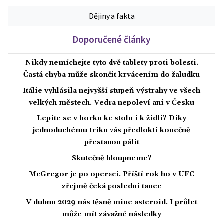
Dějiny a fakta
Doporučené články
Nikdy nemíchejte tyto dvě tablety proti bolesti.
Častá chyba může skončit krvácením do žaludku
Itálie vyhlásila nejvyšší stupeň výstrahy ve všech
velkých městech. Vedra nepoleví ani v Česku
Lepíte se v horku ke stolu i k židli? Díky
jednoduchému triku vás předloktí konečně
přestanou pálit
Skutečně hloupneme?
McGregor je po operaci. Příští rok ho v UFC
zřejmě čeká poslední tanec
V dubnu 2029 nás těsně mine asteroid. I průlet
může mít závažné následky