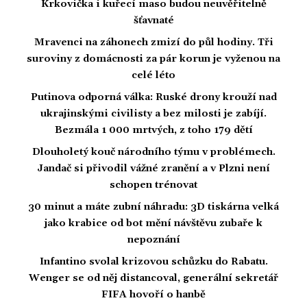
Krkovička i kuřecí maso budou neuvěřitelně
šťavnaté
Mravenci na záhonech zmizí do půl hodiny. Tři
suroviny z domácnosti za pár korun je vyženou na
celé léto
Putinova odporná válka: Ruské drony krouží nad
ukrajinskými civilisty a bez milosti je zabíjí.
Bezmála 1 000 mrtvých, z toho 179 dětí
Dlouholetý kouč národního týmu v problémech.
Jandač si přivodil vážné zranění a v Plzni není
schopen trénovat
30 minut a máte zubní náhradu: 3D tiskárna velká
jako krabice od bot mění návštěvu zubaře k
nepoznání
Infantino svolal krizovou schůzku do Rabatu.
Wenger se od něj distancoval, generální sekretář
FIFA hovoří o hanbě