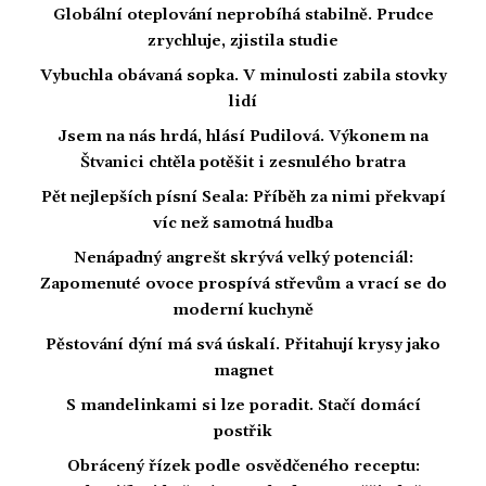
Globální oteplování neprobíhá stabilně. Prudce
zrychluje, zjistila studie
Vybuchla obávaná sopka. V minulosti zabila stovky
lidí
Jsem na nás hrdá, hlásí Pudilová. Výkonem na
Štvanici chtěla potěšit i zesnulého bratra
Pět nejlepších písní Seala: Příběh za nimi překvapí
víc než samotná hudba
Nenápadný angrešt skrývá velký potenciál:
Zapomenuté ovoce prospívá střevům a vrací se do
moderní kuchyně
Pěstování dýní má svá úskalí. Přitahují krysy jako
magnet
S mandelinkami si lze poradit. Stačí domácí
postřik
Obrácený řízek podle osvědčeného receptu: