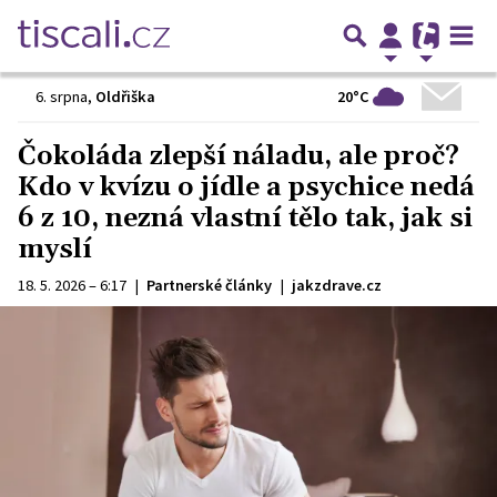
20°C
6. srpna
,
Oldřiška
Čokoláda zlepší náladu, ale proč?
Kdo v kvízu o jídle a psychice nedá
6 z 10, nezná vlastní tělo tak, jak si
myslí
18. 5. 2026 – 6:17
|
Partnerské články
|
jakzdrave.cz