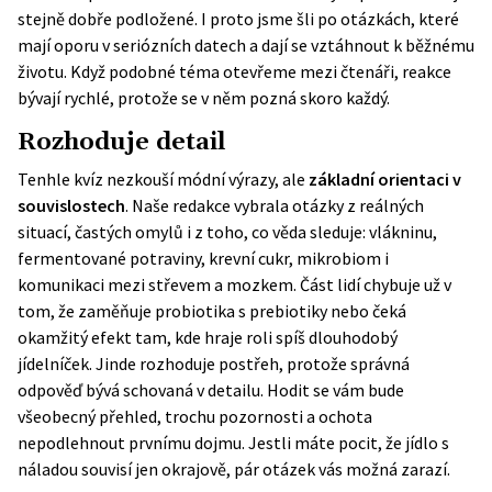
stejně dobře podložené. I proto jsme šli po otázkách, které
mají oporu v seriózních datech a dají se vztáhnout k běžnému
životu. Když podobné téma otevřeme mezi čtenáři, reakce
bývají rychlé, protože se v něm pozná skoro každý.
Rozhoduje detail
Tenhle kvíz nezkouší módní výrazy, ale
základní orientaci v
souvislostech
. Naše redakce vybrala otázky z reálných
situací, častých omylů i z toho, co věda sleduje: vlákninu,
fermentované potraviny, krevní cukr, mikrobiom i
komunikaci mezi střevem a mozkem. Část lidí chybuje už v
tom, že zaměňuje probiotika s prebiotiky nebo čeká
okamžitý efekt tam, kde hraje roli spíš dlouhodobý
jídelníček. Jinde rozhoduje postřeh, protože správná
odpověď bývá schovaná v detailu. Hodit se vám bude
všeobecný přehled, trochu pozornosti a ochota
nepodlehnout prvnímu dojmu. Jestli máte pocit, že jídlo s
náladou souvisí jen okrajově, pár otázek vás možná zarazí.