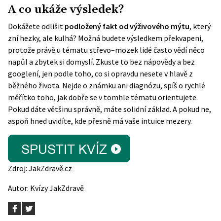
A co ukáže výsledek?
Dokážete odlišit
podložený fakt od výživového mýtu
, který
zní hezky, ale kulhá? Možná budete výsledkem překvapeni,
protože právě u tématu střevo–mozek lidé často vědí něco
napůl a zbytek si domyslí. Zkuste to bez nápovědy a bez
googlení, jen podle toho, co si opravdu nesete v hlavě z
běžného života. Nejde o známku ani diagnózu, spíš o rychlé
měřítko toho, jak dobře se v tomhle tématu orientujete.
Pokud dáte většinu správně, máte solidní základ. A pokud ne,
aspoň hned uvidíte, kde přesně má vaše intuice mezery.
Zdroj:
JakZdravě.cz
Autor:
Kvízy JakZdravě