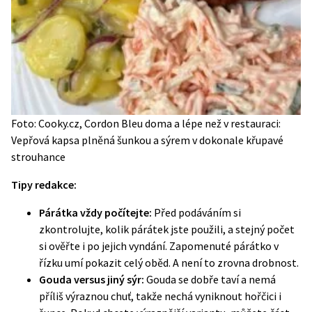
Foto: Cooky.cz, Cordon Bleu doma a lépe než v restauraci:
Vepřová kapsa plněná šunkou a sýrem v dokonale křupavé
strouhance
Tipy redakce:
Párátka vždy počítejte:
Před podáváním si
zkontrolujte, kolik párátek jste použili, a stejný počet
si ověřte i po jejich vyndání. Zapomenuté párátko v
řízku umí pokazit celý oběd. A není to zrovna drobnost.
Gouda versus jiný sýr:
Gouda se dobře taví a nemá
příliš výraznou chuť, takže nechá vyniknout hořčici i