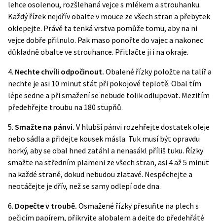
lehce osolenou, rozšlehaná vejce s mlékem a strouhanku.
Každý řízek nejdřív obalte v mouce ze všech stran a přebytek
oklepejte. Právě ta tenká vrstva pomůže tomu, aby na ni
vejce dobře přilnulo. Pak maso ponořte do vajec a nakonec
důkladně obalte ve strouhance. Přitlačte ji i na okraje.
4.
Nechte chvíli odpočinout.
Obalené řízky položte na talíř a
nechte je asi 10 minut stát při pokojové teplotě. Obal tím
lépe sedne a při smažení se nebude tolik odlupovat. Mezitím
předehřejte troubu na 180 stupňů.
5.
Smažte na pánvi.
V hlubší pánvi rozehřejte dostatek oleje
nebo sádla a přidejte kousek másla. Tuk musí být opravdu
horký, aby se obal hned zatáhl a nenasákl příliš tuku. Řízky
smažte na středním plameni ze všech stran, asi 4 až 5 minut
na každé straně, dokud nebudou zlatavé. Nespěchejte a
neotáčejte je dřív, než se samy odlepí ode dna.
6.
Dopečte v troubě.
Osmažené řízky přesuňte na plech s
pečicím papírem, přikryjte alobalem a dejte do předehřáté