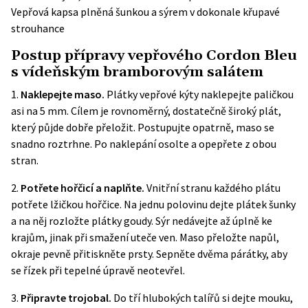
Vepřová kapsa plněná šunkou a sýrem v dokonale křupavé
strouhance
Postup přípravy vepřového Cordon Bleu
s vídeňským bramborovým salátem
1.
Naklepejte maso.
Plátky vepřové kýty naklepejte paličkou
asi na 5 mm. Cílem je rovnoměrný, dostatečně široký plát,
který půjde dobře přeložit. Postupujte opatrně, maso se
snadno roztrhne. Po naklepání osolte a opepřete z obou
stran.
2.
Potřete hořčicí a naplňte.
Vnitřní stranu každého plátu
potřete lžičkou hořčice. Na jednu polovinu dejte plátek šunky
a na něj rozložte plátky goudy. Sýr nedávejte až úplně ke
krajům, jinak při smažení uteče ven. Maso přeložte napůl,
okraje pevně přitiskněte prsty. Sepněte dvěma párátky, aby
se řízek při tepelné úpravě neotevřel.
3.
Připravte trojobal.
Do tří hlubokých talířů si dejte mouku,