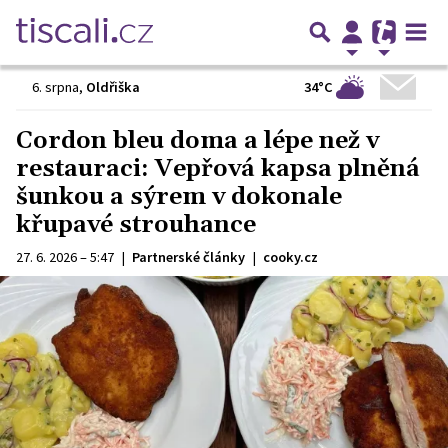
34°C
6. srpna
,
Oldřiška
Cordon bleu doma a lépe než v
restauraci: Vepřová kapsa plněná
šunkou a sýrem v dokonale
křupavé strouhance
27. 6. 2026 – 5:47
|
Partnerské články
|
cooky.cz