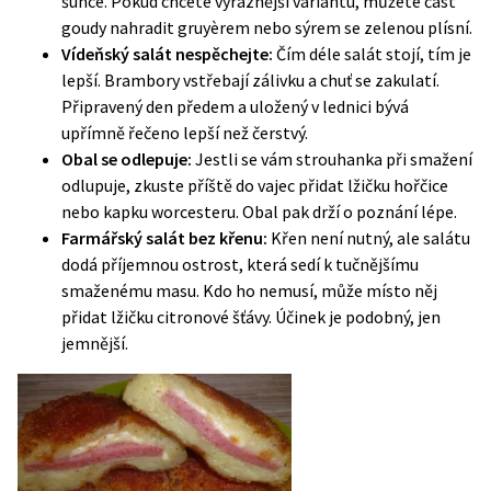
šunce. Pokud chcete výraznější variantu, můžete část
goudy nahradit gruyèrem nebo sýrem se zelenou plísní.
Vídeňský salát nespěchejte:
Čím déle salát stojí, tím je
lepší. Brambory vstřebají zálivku a chuť se zakulatí.
Připravený den předem a uložený v lednici bývá
upřímně řečeno lepší než čerstvý.
Obal se odlepuje:
Jestli se vám strouhanka při smažení
odlupuje, zkuste příště do vajec přidat lžičku hořčice
nebo kapku worcesteru. Obal pak drží o poznání lépe.
Farmářský salát bez křenu:
Křen není nutný, ale salátu
dodá příjemnou ostrost, která sedí k tučnějšímu
smaženému masu. Kdo ho nemusí, může místo něj
přidat lžičku citronové šťávy. Účinek je podobný, jen
jemnější.