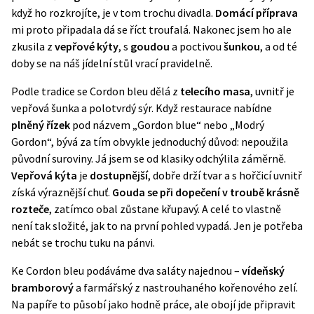
když ho rozkrojíte, je v tom trochu divadla.
Domácí příprava
mi proto připadala dá se říct troufalá. Nakonec jsem ho ale
zkusila z
vepřové kýty
, s
goudou
a poctivou
šunkou
, a od té
doby se na náš jídelní stůl vrací pravidelně.
Podle tradice se Cordon bleu dělá z
telecího masa
, uvnitř je
vepřová šunka a polotvrdý sýr. Když restaurace nabídne
plněný řízek
pod názvem „Gordon blue“ nebo „Modrý
Gordon“, bývá za tím obvykle jednoduchý důvod: nepoužila
původní suroviny. Já jsem se od klasiky odchýlila záměrně.
Vepřová kýta
je
dostupnější
, dobře drží tvar a s hořčicí uvnitř
získá výraznější chuť.
Gouda se při dopečení v troubě krásně
rozteče
, zatímco obal zůstane křupavý. A celé to vlastně
není tak složité, jak to na první pohled vypadá. Jen je potřeba
nebát se trochu tuku na pánvi.
Ke Cordon bleu podáváme dva saláty najednou –
vídeňský
bramborový
a farmářský z nastrouhaného kořenového zelí.
Na papíře to působí jako hodně práce, ale obojí jde připravit