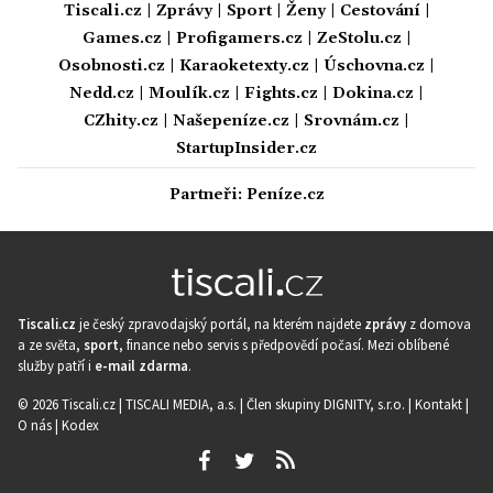
Tiscali.cz
|
Zprávy
|
Sport
|
Ženy
|
Cestování
|
Games.cz
|
Profigamers.cz
|
ZeStolu.cz
|
Osobnosti.cz
|
Karaoketexty.cz
|
Úschovna.cz
|
Nedd.cz
|
Moulík.cz
|
Fights.cz
|
Dokina.cz
|
CZhity.cz
|
Našepeníze.cz
|
Srovnám.cz
|
StartupInsider.cz
Partneři:
Peníze.cz
Tiscali.cz
je český zpravodajský portál, na kterém najdete
zprávy
z domova
a ze světa,
sport
, finance nebo servis s předpovědí počasí. Mezi oblíbené
služby patří i
e-mail zdarma
.
© 2026 Tiscali.cz |
TISCALI MEDIA, a.s.
|
Člen skupiny DIGNITY, s.r.o.
|
Kontakt
|
O nás
|
Kodex