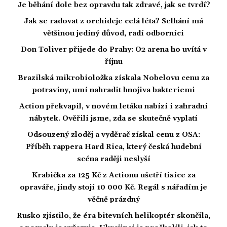
Je běhání dole bez opravdu tak zdravé, jak se tvrdí?
Jak se radovat z orchideje celá léta? Selhání má
většinou jediný důvod, radí odborníci
Don Toliver přijede do Prahy: O2 arena ho uvítá v
říjnu
Brazilská mikrobioložka získala Nobelovu cenu za
potraviny, umí nahradit hnojiva bakteriemi
Action překvapil, v novém letáku nabízí i zahradní
nábytek. Ověřili jsme, zda se skutečně vyplatí
Odsouzený zloděj a vyděrač získal cenu z OSA:
Příběh rappera Hard Rica, který česká hudební
scéna raději neslyší
Krabička za 125 Kč z Actionu ušetří tisíce za
opraváře, jindy stojí 10 000 Kč. Regál s nářadím je
věčně prázdný
Rusko zjistilo, že éra bitevních helikoptér skončila,