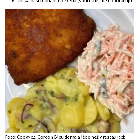
lžička nastrouhaného křenu (volitelné, ale doporučuji)
Foto: Cooky.cz, Cordon Bleu doma a lépe než v restauraci: