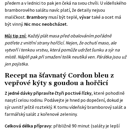
předem a v lednici to pak jen čeká na svou chvíli. U vídeňského
bramborového salátu navíc platí, že detaily nejsou
maličkost.
Brambory
musí být teplé,
vývar
také a ocet má
být vinný.
Nic moc neobcházet.
Můj tip zní:
Každý plát masa před obalováním pořádně
potřete z vnitřní strany hořčicí. Nejen, že ochutí maso, ale
vytvoří i tenkou vrstvu, která pomůže udržet šunku a sýr na
místě. Náplň pak při smažení tolik neutíká ven. Párátka jsou už
jen pojistka.
Recept na šťavnatý Cordon bleu z
vepřové kýty s goudou a hořčicí
Z jedné dávky připravíte čtyři poctivé řízky
, které pohodlně
nasytí celou rodinu. Podávejte je hned po dopečení, dokud je
sýr uvnitř ještě rozteklý. K tomu vídeňský bramborový salát a
farmářský salát z kořenové zeleniny.
Celková délka přípravy:
přibližně 90 minut (saláty je lepší