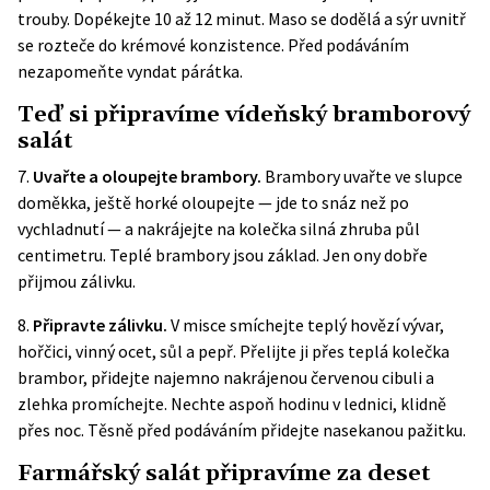
trouby. Dopékejte 10 až 12 minut. Maso se dodělá a sýr uvnitř
se rozteče do krémové konzistence. Před podáváním
nezapomeňte vyndat párátka.
Teď si připravíme vídeňský bramborový
salát
7.
Uvařte a oloupejte brambory.
Brambory uvařte ve slupce
doměkka, ještě horké oloupejte — jde to snáz než po
vychladnutí — a nakrájejte na kolečka silná zhruba půl
centimetru. Teplé brambory jsou základ. Jen ony dobře
přijmou zálivku.
8.
Připravte zálivku.
V misce smíchejte teplý hovězí vývar,
hořčici, vinný ocet, sůl a pepř. Přelijte ji přes teplá kolečka
brambor, přidejte najemno nakrájenou červenou cibuli a
zlehka promíchejte. Nechte aspoň hodinu v lednici, klidně
přes noc. Těsně před podáváním přidejte nasekanou pažitku.
Farmářský salát připravíme za deset