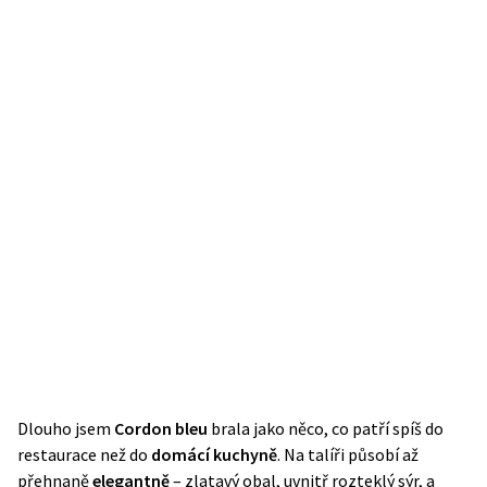
Dlouho jsem
Cordon bleu
brala jako něco, co patří spíš do
restaurace než do
domácí kuchyně
. Na talíři působí až
přehnaně
elegantně
– zlatavý obal, uvnitř rozteklý sýr, a