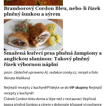
Bramborový Cordon Bleu, nebo-li řízek
plněný šunkou a sýrem
Smažená kuřecí prsa plněná žampiony a
anglickou slaninou: Takový plněný
řízek výbornou náplní
pozn. částečně upraveno AI, redakce cooky.cz, recept a foto
Renata Malíková
Nejlepší recepty z kuchyně
Přidejte se do
VIP skupiny
Nejlepší
recepty z kuchyně!
Článek
Cordon bleu doma a lépe než v restauraci: Vepřová
kapsa plněná šunkou a sýrem v dokonale křupavé strouhance