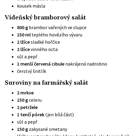
kousek másla
Vídeňský bramborový salát
800 g
brambor vařených ve slupce
150 ml
teplého hovězího vývaru
2 lžíce
sladké hořčice
2 lžíce
vinného octa
sůl a pepř
1 menší červená cibule
nakrájená nadrobno
čerstvý šnitlík
Suroviny na farmářský salát
2 mrkve
150 g
celeru
2 petržele
1 tenčí pórek
(jen bílá část)
sůl a pepř
150 g
zakysané smetany