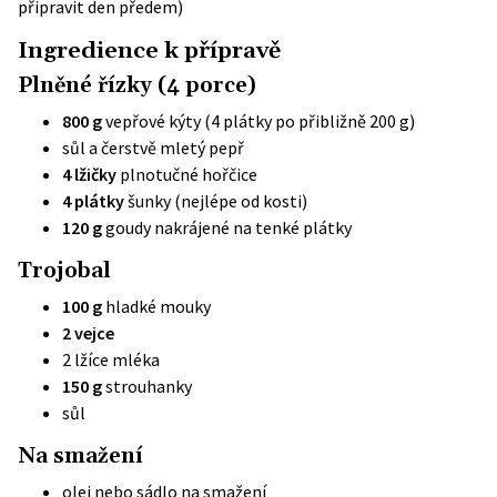
připravit den předem)
Ingredience k přípravě
Plněné řízky (4 porce)
800 g
vepřové kýty (4 plátky po přibližně 200 g)
sůl a čerstvě mletý pepř
4 lžičky
plnotučné hořčice
4 plátky
šunky (nejlépe od kosti)
120 g
goudy nakrájené na tenké plátky
Trojobal
100 g
hladké mouky
2 vejce
2 lžíce mléka
150 g
strouhanky
sůl
Na smažení
olej nebo sádlo na smažení