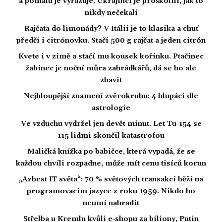
a pomalu je vyřazuje. Ukrajinci je proškolili, jak to
nikdy nečekali
Rajčata do limonády? V Itálii je to klasika a chuť
předčí i citrónovku. Stačí 500 g rajčat a jeden citrón
Kvete i v zimě a stačí mu kousek kořínku. Ptačinec
žabinec je noční můra zahrádkářů, dá se ho ale
zbavit
Nejhloupější znamení zvěrokruhu: 4 hlupáci dle
astrologie
Ve vzduchu vydržel jen devět minut. Let Tu-154 se
115 lidmi skončil katastrofou
Maličká knížka po babičce, která vypadá, že se
každou chvíli rozpadne, může mít cenu tisíců korun
„Azbest IT světa“: 70 % světových transakcí běží na
programovacím jazyce z roku 1959. Nikdo ho
neumí nahradit
Střelba u Kremlu kvůli e-shopu za biliony, Putin