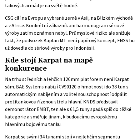
takových armád je na světě hodně.
CSG cílí na Evropu a vybrané země v Asii, na Blízkém východě
a v Africe. Konkrétní zákazník ani harmonogram sériové
výroby zatím oznámen nebyl. Průmyslové riziko ale snižuje
fakt, že podvozek Kaplan MT není papírový koncept, FNSS ho
už dovedla do
sériové výroby pro Indonésii
.
Kde stojí Karpat na mapě
konkurence
Na trhu středních a lehčích 120mm platforem není Karpat
sám. BAE Systems nabízí CV90120 o hmotnosti do 38 tun s
automatickým nabíjením a volitelnou schopností odpálit
protitankovou řízenou střelu hlavní. KNDS představil
demonstrátor EMBT, ten ale s 61,5 tuny spadá spíš do těžké
kategorie a směřuje jinam, k budoucímu evropskému
hlavnímu bojovému tanku.
Karpat se svými 34 tunami stojí v nejlehčím segmentu