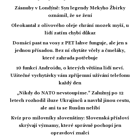
Zásnuby v Londýně: Syn legendy Mekyho Žbirky
oznámil, že se žení
Oleokantal z olivového oleje chrání mozek myší, u
lidí zatím chybí důkaz
Domácí past na vosy z PET lahve funguje, ale jen s
jednou přísadou. Bez ní chytáte včely a čmeláky,
které zahrada potřebuje
10 funkcí Androidu, o kterých většina lidí neví.
Užitečné vychytávky vám zpříjemní užívání telefonu
každý den
„Nikdy do NATO nevstoupíme.“ Zalužnyj po 12
letech rozhodil iluze Ukrajinců a navrhl jinou cestu,
ale ani ta se Rusům nelíbí
Kvíz pro milovníky slovenštiny: Slovenská přísloví
skrývají významy, které správně pochopí jen
opravdoví znalci