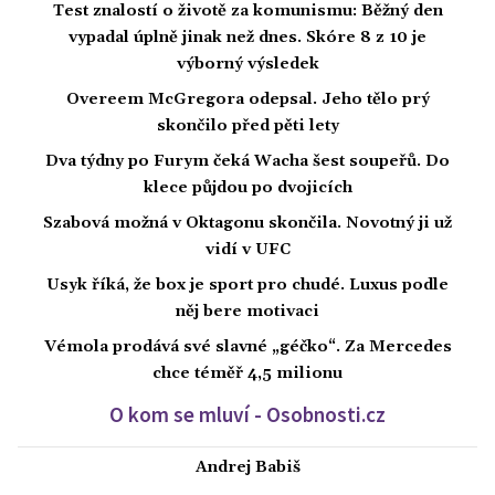
Test znalostí o životě za komunismu: Běžný den
vypadal úplně jinak než dnes. Skóre 8 z 10 je
výborný výsledek
Overeem McGregora odepsal. Jeho tělo prý
skončilo před pěti lety
Dva týdny po Furym čeká Wacha šest soupeřů. Do
klece půjdou po dvojicích
Szabová možná v Oktagonu skončila. Novotný ji už
vidí v UFC
Usyk říká, že box je sport pro chudé. Luxus podle
něj bere motivaci
Vémola prodává své slavné „géčko“. Za Mercedes
chce téměř 4,5 milionu
O kom se mluví - Osobnosti.cz
Andrej Babiš