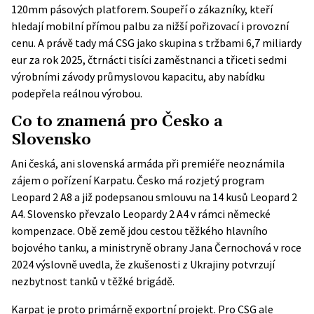
120mm pásových platforem. Soupeří o zákazníky, kteří
hledají mobilní přímou palbu za nižší pořizovací i provozní
cenu. A právě tady má CSG jako skupina s tržbami 6,7 miliardy
eur za rok 2025, čtrnácti tisíci zaměstnanci a třiceti sedmi
výrobními závody průmyslovou kapacitu, aby nabídku
podepřela reálnou výrobou.
Co to znamená pro Česko a
Slovensko
Ani česká, ani slovenská armáda při premiéře neoznámila
zájem o pořízení Karpatu. Česko má rozjetý program
Leopard 2 A8 a již podepsanou smlouvu na 14 kusů Leopard 2
A4. Slovensko převzalo Leopardy 2 A4 v rámci německé
kompenzace. Obě země jdou cestou těžkého hlavního
bojového tanku, a ministryně obrany Jana Černochová v roce
2024 výslovně uvedla, že zkušenosti z Ukrajiny potvrzují
nezbytnost tanků v těžké brigádě.
Karpat je proto primárně exportní projekt. Pro CSG ale