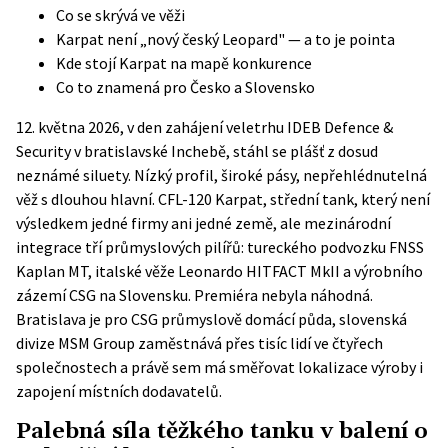
Co se skrývá ve věži
Karpat není „nový český Leopard" — a to je pointa
Kde stojí Karpat na mapě konkurence
Co to znamená pro Česko a Slovensko
12. května 2026, v den zahájení veletrhu
IDEB Defence &
Security v bratislavské Inchebě
, stáhl se plášť z dosud
neznámé siluety. Nízký profil, široké pásy, nepřehlédnutelná
věž s dlouhou hlavní. CFL-120 Karpat, střední tank, který není
výsledkem jedné firmy ani jedné země, ale mezinárodní
integrace tří průmyslových pilířů: tureckého podvozku FNSS
Kaplan MT, italské věže Leonardo HITFACT MkII a výrobního
zázemí CSG na Slovensku. Premiéra nebyla náhodná.
Bratislava je pro CSG průmyslově domácí půda, slovenská
divize MSM Group zaměstnává přes tisíc lidí ve čtyřech
společnostech a právě sem má směřovat lokalizace výroby i
zapojení místních dodavatelů.
Palebná síla těžkého tanku v balení o