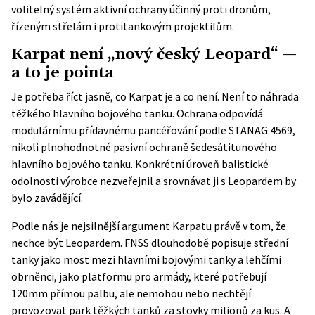
volitelný systém aktivní ochrany účinný proti dronům,
řízeným střelám i protitankovým projektilům.
Karpat není „nový český Leopard“ —
a to je pointa
Je potřeba říct jasně, co Karpat je a co není. Není to náhrada
těžkého hlavního bojového tanku. Ochrana odpovídá
modulárnímu přídavnému pancéřování podle STANAG 4569,
nikoli plnohodnotné pasivní ochraně šedesátitunového
hlavního bojového tanku. Konkrétní úroveň balistické
odolnosti výrobce nezveřejnil a srovnávat ji s Leopardem by
bylo zavádějící.
Podle nás je nejsilnější argument Karpatu právě v tom, že
nechce být Leopardem. FNSS dlouhodobě popisuje střední
tanky jako most mezi hlavními bojovými tanky a lehčími
obrněnci, jako platformu pro armády, které potřebují
120mm přímou palbu, ale nemohou nebo nechtějí
provozovat park těžkých tanků za stovky milionů za kus. A