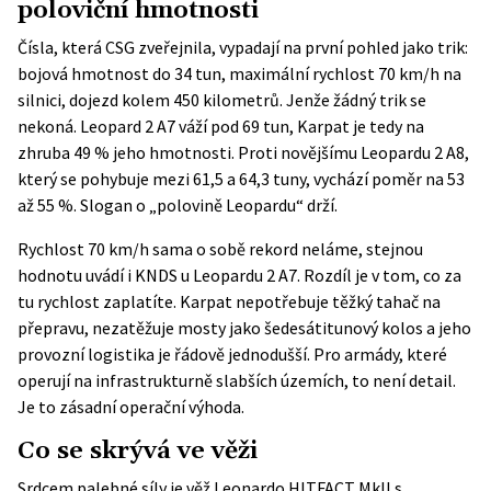
poloviční hmotnosti
Čísla, která CSG zveřejnila, vypadají na první pohled jako trik:
bojová hmotnost do 34 tun, maximální rychlost 70 km/h na
silnici, dojezd kolem 450 kilometrů. Jenže žádný trik se
nekoná. Leopard 2 A7 váží pod 69 tun, Karpat je tedy na
zhruba 49 % jeho hmotnosti. Proti novějšímu Leopardu 2 A8,
který se pohybuje mezi 61,5 a 64,3 tuny, vychází poměr na 53
až 55 %. Slogan o „polovině Leopardu“ drží.
Rychlost 70 km/h sama o sobě rekord neláme, stejnou
hodnotu uvádí i KNDS u Leopardu 2 A7. Rozdíl je v tom, co za
tu rychlost zaplatíte. Karpat nepotřebuje těžký tahač na
přepravu, nezatěžuje mosty jako šedesátitunový kolos a jeho
provozní logistika je řádově jednodušší. Pro armády, které
operují na infrastrukturně slabších územích, to není detail.
Je to zásadní operační výhoda.
Co se skrývá ve věži
Srdcem palebné síly je
věž Leonardo HITFACT MkII
s