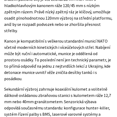
hladkohlavňovým kanonem ráže 120/45 mm s nízkým
zpětným rázem. Právě nízký zpětný ráz je klíčový, umožňuje
osadit plnohodnotnou 120mm výzbroj na střední platformu,
aniž by se rozpadl podvozek nebo se zhoršila přesnost
střelby.
Kanon je kompatibilní s veškerou standardní municí NATO
včetně moderních kinetických i víceúčelových střel. Nabíjení
může být ruční i automatické, munice je oddělená od
prostoru osádky. To poslední není jen technický parametr, je
to přímá odpověď na jednu z nejtvrdších lekcí z Ukrajiny, kde
detonace munice uvnitř věže zničila desítky tanků i s
posádkou.
Sekundární výzbroj zahrnuje koaxiální kulomet a volitelně
dálkově ovládanou zbraňovou stanici s kulometem ráže 12,7
mm nebo 40mm granátometem. Senzorická výbava
odpovídá současnému standardu: konfigurace hunter-killer,
systém řízení palby s BMS, laserové varovné systémy a