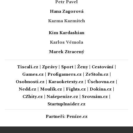
Petr Pavel
Hana Zagorová
Kazma Kazmitch
Kim Kardashian
Karlos Vémola
Marek Ztracený
Tiscali.cz
|
Zprávy
|
Sport
|
Ženy
|
Cestování
|
Games.cz
|
Profigamers.cz
|
ZeStolu.cz
|
Osobnosti.cz
|
Karaoketexty.cz
|
Úschovna.cz
|
Nedd.cz
|
Moulík.cz
|
Fights.cz
|
Dokina.cz
|
CZhity.cz
|
Našepeníze.cz
|
Srovnám.cz
|
StartupInsider.cz
Partneři:
Peníze.cz