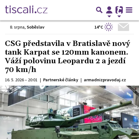
14°C
8. srpna
,
Soběslav
CSG představila v Bratislavě nový
tank Karpat se 120mm kanonem.
Váží polovinu Leopardu 2 a jezdí
70 km/h
16. 5. 2026 – 20:01
|
Partnerské články
|
armadnizpravodaj.cz