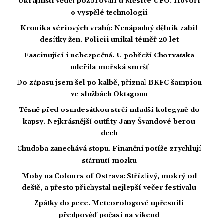
Ukrajinští vědci pozorovali u Měsíce UFO. Hovoří
o vyspělé technologii
Kronika sériových vrahů: Nenápadný dělník zabil
desítky žen. Policii unikal téměř 20 let
Fascinující i nebezpečná. U pobřeží Chorvatska
udeřila mořská smršť
Do zápasu jsem šel po kalbě, přiznal BKFC šampion
ve službách Oktagonu
Těsně před osmdesátkou strčí mladší kolegyně do
kapsy. Nejkrásnější outfity Jany Švandové berou
dech
Chudoba zanechává stopu. Finanční potíže zrychlují
stárnutí mozku
Moby na Colours of Ostrava: Střízlivý, mokrý od
deště, a přesto přichystal nejlepší večer festivalu
Zpátky do pece. Meteorologové upřesnili
předpověď počasí na víkend