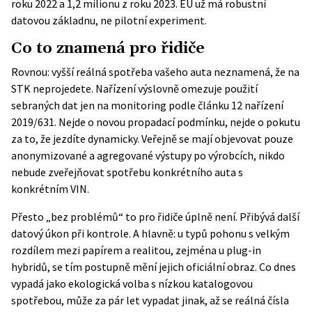
roku 2022 a 1,2 milionu z roku 2023. EU už má robustní
datovou základnu, ne pilotní experiment.
Co to znamená pro řidiče
Rovnou: vyšší reálná spotřeba vašeho auta neznamená, že na
STK neprojedete. Nařízení výslovně omezuje použití
sebraných dat jen na monitoring podle článku 12 nařízení
2019/631. Nejde o novou propadací podmínku, nejde o pokutu
za to, že jezdíte dynamicky. Veřejně se mají objevovat pouze
anonymizované a agregované výstupy po výrobcích, nikdo
nebude zveřejňovat spotřebu konkrétního auta s
konkrétním VIN.
Přesto „bez problémů“ to pro řidiče úplně není. Přibývá další
datový úkon při kontrole. A hlavně: u typů pohonu s velkým
rozdílem mezi papírem a realitou, zejména u plug-in
hybridů, se tím postupně mění jejich oficiální obraz. Co dnes
vypadá jako ekologická volba s nízkou katalogovou
spotřebou, může za pár let vypadat jinak, až se reálná čísla