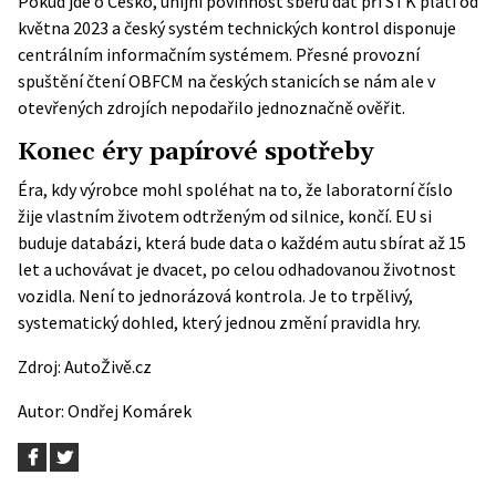
Pokud jde o Česko, unijní povinnost sběru dat při STK platí od
května 2023 a český systém technických kontrol disponuje
centrálním informačním systémem. Přesné provozní
spuštění čtení OBFCM na českých stanicích se nám ale v
otevřených zdrojích nepodařilo jednoznačně ověřit.
Konec éry papírové spotřeby
Éra, kdy výrobce mohl spoléhat na to, že laboratorní číslo
žije vlastním životem odtrženým od silnice, končí. EU si
buduje databázi, která bude data o každém autu sbírat až 15
let a uchovávat je dvacet, po celou odhadovanou životnost
vozidla. Není to jednorázová kontrola. Je to trpělivý,
systematický dohled, který jednou změní pravidla hry.
Zdroj:
AutoŽivě.cz
Autor:
Ondřej Komárek