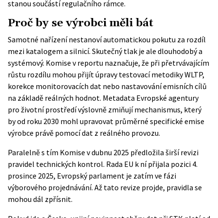
stanou součástí regulačního rámce.
Proč by se výrobci měli bát
Samotné nařízení nestanoví automatickou pokutu za rozdíl
mezi katalogem a silnicí. Skutečný tlak je ale dlouhodobý a
systémový. Komise v reportu naznačuje, že při přetrvávajícím
růstu rozdílu mohou přijít úpravy testovací metodiky WLTP,
korekce monitorovacích dat nebo nastavování emisních cílů
na základě reálných hodnot. Metadata Evropské agentury
pro životní prostředí výslovně zmiňují mechanismus, který
by od roku 2030 mohl upravovat průměrné specifické emise
výrobce právě pomocí dat z reálného provozu.
Paralelně s tím Komise v dubnu 2025 předložila širší revizi
pravidel technických kontrol. Rada EU k ní přijala pozici 4.
prosince 2025, Evropský parlament je zatím ve fázi
výborového projednávání. Až tato revize projde, pravidla se
mohou dál zpřísnit.