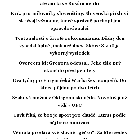
ale ani ta se Rusům nelíbí
Kvíz pro milovníky slovenštiny: Slovenská přísloví
skrývají významy, které správně pochopí jen
opravdoví znalci
Test znalostí o životě za komunismu: Běžný den
vypadal úplně jinak než dnes. Skóre 8 z 10 je
výborný výsledek
Overeem McGregora odepsal. Jeho tělo prý
skončilo před pěti lety
Dva týdny po Furym čeká Wacha šest soupeřů. Do
klece půjdou po dvojicích
Szabová možná v Oktagonu skončila. Novotný ji už
vidí v UFC
Usyk říká, že box je sport pro chudé. Luxus podle
něj bere motivaci
Vémola prodává své slavné „géčko“. Za Mercedes