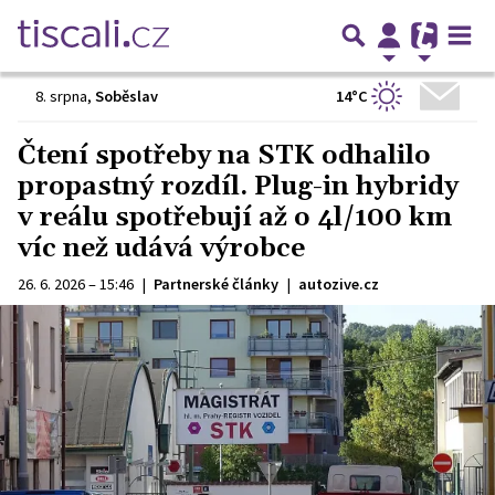
14°C
8. srpna
,
Soběslav
Čtení spotřeby na STK odhalilo
propastný rozdíl. Plug-in hybridy
v reálu spotřebují až o 4l/100 km
víc než udává výrobce
26. 6. 2026 – 15:46
|
Partnerské články
|
autozive.cz