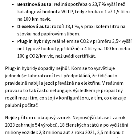
Benzinová auta:
reálná spotřeba o 23,7 % vyšší než
katalogová hodnota WLTP, tedy zhruba o 1 až 1,5 litru
na 100 km navíc.
Dieselová auta:
rozdíl 18,1 %, v praxi kolem litru na
stovku nad papírovým slibem.
Plug-in hybridy:
reálné emise CO2 v průměru 3,5× vyšší
než typové hodnoty, přibližně o 4 litry na 100 km nebo
100 g CO2/km víc, než uvádí certifikát.
Plug-in hybridy dopadly nejhůř. Komise to vysvětluje
jednoduše: laboratorní test předpokládá, že řidič auto
pravidelně nabíjí a jezdí převážně na elektřinu. V reálném
provozu to tak často nefunguje. Výsledkem je propastný
rozdíl mezi tím, co stojí v konfigurátoru, a tím, co ukazuje
palubní počítač.
Nejde přitom o okrajový vzorek. Nejnovější dataset za rok
2023 zahrnuje 54 výrobců, 18 členských států a po vyčištění
miliony vozidel: 2,8 milionu aut z roku 2021, 2,5 milionu z