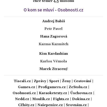
chce téměř 4,5 milionu
O kom se mluví - Osobnosti.cz
Andrej Babiš
Petr Pavel
Hana Zagorová
Kazma Kazmitch
Kim Kardashian
Karlos Vémola
Marek Ztracený
Tiscali.cz
|
Zprávy
|
Sport
|
Ženy
|
Cestování
|
Games.cz
|
Profigamers.cz
|
ZeStolu.cz
|
Osobnosti.cz
|
Karaoketexty.cz
|
Úschovna.cz
|
Nedd.cz
|
Moulík.cz
|
Fights.cz
|
Dokina.cz
|
CZhity.cz
|
Našepeníze.cz
|
Srovnám.cz
|