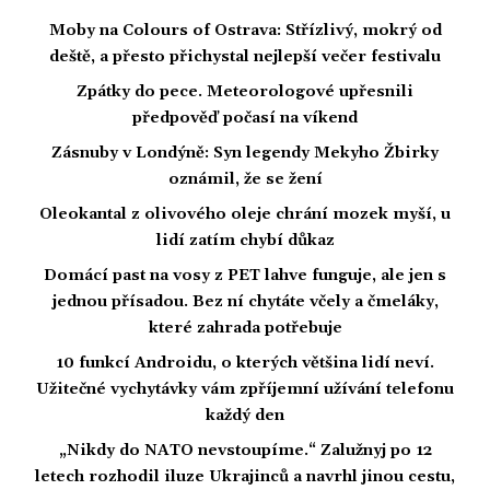
Moby na Colours of Ostrava: Střízlivý, mokrý od
deště, a přesto přichystal nejlepší večer festivalu
Zpátky do pece. Meteorologové upřesnili
předpověď počasí na víkend
Zásnuby v Londýně: Syn legendy Mekyho Žbirky
oznámil, že se žení
Oleokantal z olivového oleje chrání mozek myší, u
lidí zatím chybí důkaz
Domácí past na vosy z PET lahve funguje, ale jen s
jednou přísadou. Bez ní chytáte včely a čmeláky,
které zahrada potřebuje
10 funkcí Androidu, o kterých většina lidí neví.
Užitečné vychytávky vám zpříjemní užívání telefonu
každý den
„Nikdy do NATO nevstoupíme.“ Zalužnyj po 12
letech rozhodil iluze Ukrajinců a navrhl jinou cestu,