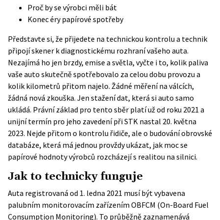
Proč by se výrobci měli bát
Konec éry papírové spotřeby
Představte si, že přijedete na technickou kontrolu a technik
připojí skener k diagnostickému rozhraní vašeho auta.
Nezajímá ho jen brzdy, emise a světla, vyčte i to, kolik paliva
vaše auto skutečně spotřebovalo za celou dobu provozu a
kolik kilometrů přitom najelo. Žádné měření na válcích,
žádná nová zkouška. Jen stažení dat, která si auto samo
ukládá. Právní základ pro tento sběr platí už od roku 2021 a
unijní termín pro jeho zavedení při STK nastal 20. května
2023. Nejde přitom o kontrolu řidiče, ale o budování obrovské
databáze, která má jednou provždy ukázat, jak moc se
papírové hodnoty výrobců rozcházejí s realitou na silnici.
Jak to technicky funguje
Auta registrovaná od 1. ledna 2021 musí být vybavena
palubním monitorovacím zařízením OBFCM (On-Board Fuel
Consumption Monitoring). To průběžně zaznamenává