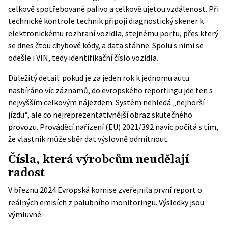
celkově spotřebované palivo a celkově ujetou vzdálenost. Při
technické kontrole technik připojí diagnostický skener k
elektronickému rozhraní vozidla, stejnému portu, přes který
se dnes čtou chybové kódy, a data stáhne. Spolu s nimi se
odešle i VIN, tedy identifikační číslo vozidla.
Důležitý detail: pokud je za jeden rok k jednomu autu
nasbíráno víc záznamů, do evropského reportingu jde ten s
nejvyšším celkovým nájezdem. Systém nehledá „nejhorší
jízdu“, ale co nejreprezentativnější obraz skutečného
provozu.
Prováděcí nařízení (EU) 2021/392
navíc počítá s tím,
že vlastník může sběr dat výslovně odmítnout.
Čísla, která výrobcům neudělají
radost
V březnu 2024 Evropská komise zveřejnila
první report o
reálných emisích
z palubního monitoringu. Výsledky jsou
výmluvné: