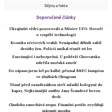
Dějiny a fakta
Doporučené články
Ukrajinští vědci pozorovali u Měsíce UFO. Hovoří
o vyspělé technologii
Kronika sériových vrahů: Nenápadný dělník zabil
desítky žen. Policii unikal téměř 20 let
Fascinující i nebezpečná. U pobřeží Chorvatska
udeřila mořská smršť
Do zápasu jsem šel po kalbě, přiznal BKFC šampion
ve službách Oktagonu
Těsně před osmdesátkou strčí mladší kolegyně do
kapsy. Nejkrásnější outfity Jany Švandové berou
dech
Chudoba zanechává stopu. Finanční potíže zrychlují
stárnutí mozku