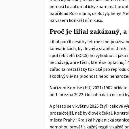
nemusí to automaticky znamenat problém
například
Rossmann
, už Butylphenyl Me
na vašem konkrétním kusu.
Proč je lilial zakázaný, 
Lilial patřil desítky let mezi nejpoužíva
konvalinkách, byl levný a stabilní. Jen
spotřebitelů (SCCS) ho
vyhodnotil jako
nechávají, ani v těch, které se oplachují
zařadila mezi látky toxické pro reproduk
škodlivý vliv na plodnost nebo nenarozen
Nařízení Komise (EU) 2021/1902
přidalo 
od 1. března 2022. Od toho data nesmí bý
A přesto se v květnu 2026 čtyři takové vý
prozaičtější, než by člověk čekal. Kont
města Prahy i Krajská hygienická stanice
nemohou prověřit každý regál v každé pr