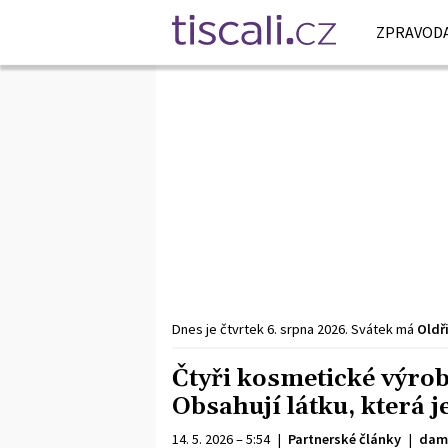
ZPRAVODA
Dnes je
čtvrtek
6. srpna
2026
.
Svátek má
Oldř
Čtyři kosmetické výrob
Obsahují látku, která 
14. 5. 2026 – 5:54
|
Partnerské články
|
dam