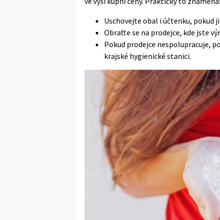
ve výši kupní ceny. Prakticky to znamená
Uschovejte obal i účtenku, pokud j
Obraťte se na prodejce, kde jste výr
Pokud prodejce nespolupracuje, p
krajské hygienické stanici.