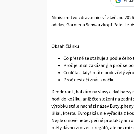
Přida
Ministerstvo zdravotnictví v květnu 202
adidas, Garnier a Schwarzkopf Palette. V
Obsah článku
Co přesně se stahuje a podle čeho
Proč je lilial zakázaný, a proč se p
Co dělat, když máte podezřelý vý
Proč nestačí znát značku
Deodorant, balzám na vlasy a dvě barvy na
hodí do košíku, aniž čte složení na zadní
výrobků stále nachází název Butylpheny
lilial, kterou Evropská unie vyřadila z ko
Nejde o nově nebezpečné produkty ani o 
měly dávno zmizet z regálů, ale nezmize