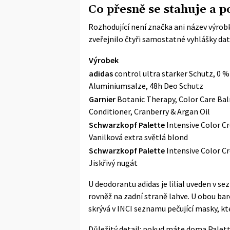
Co přesně se stahuje a p
Rozhodující není značka ani název výrobk
zveřejnilo
čtyři samostatné vyhlášky
dat
Výrobek
adidas
control ultra starker Schutz, 0 %
Aluminiumsalze, 48h Deo Schutz
Garnier
Botanic Therapy, Color Care Ba
Conditioner, Cranberry & Argan Oil
Schwarzkopf Palette
Intensive Color C
Vanilková extra světlá blond
Schwarzkopf Palette
Intensive Color C
Jiskřivý nugát
U deodorantu adidas je lilial uveden v s
rovněž na zadní straně lahve. U obou bar
skrývá v INCI seznamu pečující masky, kte
Důležitý detail: pokud máte doma Palette