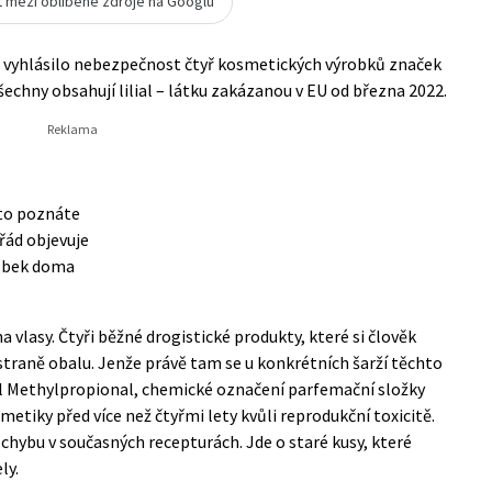
t mezi oblíbené zdroje na Googlu
6 vyhlásilo nebezpečnost čtyř kosmetických výrobků značek
šechny obsahují lilial – látku zakázanou v EU od března 2022.
 to poznáte
ořád objevuje
robek doma
 vlasy. Čtyři běžné drogistické produkty, které si člověk
 straně obalu. Jenže právě tam se u konkrétních šarží těchto
l Methylpropional, chemické označení parfemační složky
smetiky před více než čtyřmi lety kvůli reprodukční toxicitě.
chybu v současných recepturách. Jde o staré kusy, které
ly.