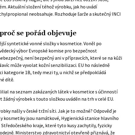
. Aktuální složení téhož výrobku, jak ho uvádí
thylpropional neobsahuje. Rozhoduje šarže a skutečný INCI
a proč se pořád objevuje
nější syntetické vonné složky v kosmetice. Voněl po
že vědecký výbor Evropské komise pro bezpečnost
 nebezpečný
, není bezpečný ani v přípravcích, které se na kůži
. Navíc může vyvolat kožní senzibilizaci. EU ho následně
ci kategorie 1B, tedy mezi ty, u nichž se předpokládá
é dítě.
lilial na seznam zakázaných látek v kosmetice s účinností
t žádný výrobek s touto složkou uváděn na trh v celé EU.
robky našly v české tržní síti. Jak je to možné? Odpověď je
roly kosmetiky jsou namátkové, Hygienická stanice hlavního
 Středočeského kraje, které tyto kusy zachytily, fyzicky
odejně. Ministerstvo zdravotnictví otevřeně přiznává, že