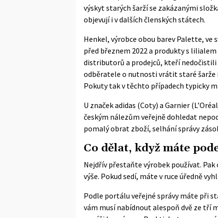
výskyt starých šarží se zakázanými slož
objevují i v dalších členských státech.
Henkel, výrobce obou barev Palette, ve
před březnem 2022 a produkty s lilialem 
distributorů a prodejců, kteří nedočistil
odběratele o nutnosti vrátit staré šarže
Pokuty tak v těchto případech typicky mí
U značek adidas (Coty) a Garnier (L’Oréa
českým nálezům veřejně dohledat nepodař
pomalý obrat zboží, selhání správy záso
Co dělat, když máte pod
Nejdřív přestaňte výrobek používat. Pak 
výše. Pokud sedí, máte v ruce úředně vy
Podle
portálu veřejné správy
máte při st
vám musí nabídnout alespoň dvě ze tří