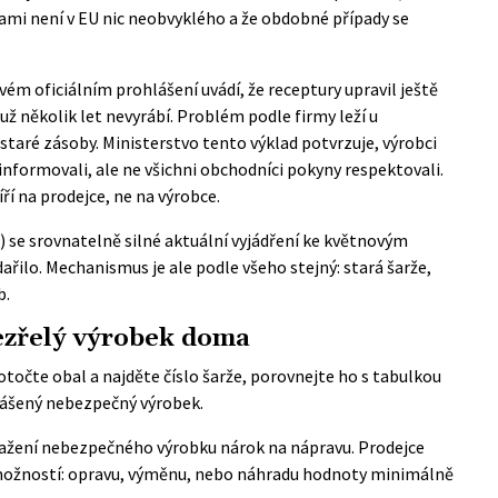
kami není v EU nic neobvyklého a že obdobné případy se
 svém
oficiálním prohlášení
uvádí, že receptury upravil ještě
už několik let nevyrábí. Problém podle firmy leží u
i staré zásoby. Ministerstvo tento výklad potvrzuje, výrobci
 informovali, ale ne všichni obchodníci pokyny respektovali.
ří na prodejce, ne na výrobce.
l) se srovnatelně silné aktuální vyjádření ke květnovým
ilo. Mechanismus je ale podle všeho stejný: stará šarže,
b.
ezřelý výrobek doma
otočte obal a najděte číslo šarže, porovnejte ho s tabulkou
hlášený nebezpečný výrobek.
ažení nebezpečného výrobku nárok na nápravu. Prodejce
 možností: opravu, výměnu, nebo náhradu hodnoty minimálně