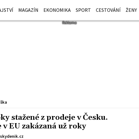
JSTVÍ
MAGAZÍN
EKONOMIKA
SPORT
CESTOVÁNÍ
ŽENY
iška
ky stažené z prodeje v Česku.
je v EU zakázaná už roky
skydenik.cz