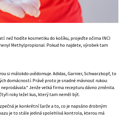
atí: než hodíte kosmetiku do košíku, projeďte očima INCI
henyl Methylpropional. Pokud ho najdete, výrobek tam
terou si málokdo uvědomuje. Adidas, Garnier, Schwarzkopf, to
kých domácností. Právě proto je snadné mávnout rukou:
o neprodávala.“ Jenže velká firma recepturu dávno změnila.
čtyři roky ležel kus, který tam neměl být.
pečná je konkrétní šarže a to, co je napsáno drobným
azu je to stále jediná spolehlivá kontrola, kterou má