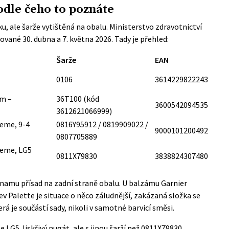
odle čeho to poznáte
u, ale šarže vytištěná na obalu. Ministerstvo zdravotnictví
ované 30. dubna a 7. května 2026. Tady je přehled:
Šarže
EAN
0106
3614229822243
lm –
36T100 (kód
3600542094535
3612621066999)
reme, 9-4
0816Y95912 / 0819909022 /
9000101200492
0807705889
reme, LG5
0811X79830
3838824307480
eznamu přísad na zadní straně obalu. U balzámu Garnier
ev Palette je situace o něco záludnější, zakázaná složka se
rá je součástí sady, nikoli v samotné barvicí směsi.
 LG5 Jiskřivý nugát, ale s jinou šarží než 0811X79830,