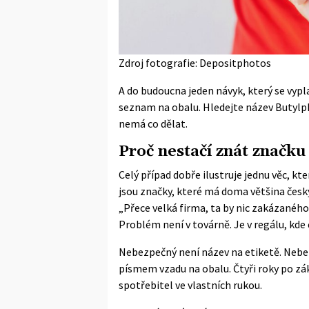
Zdroj fotografie: Depositphotos
A do budoucna jeden návyk, který se vypl
seznam na obalu. Hledejte název Butylp
nemá co dělat.
Proč nestačí znát značku
Celý případ dobře ilustruje jednu věc, k
jsou značky, které má doma většina čes
„Přece velká firma, ta by nic zakázanéh
Problém není v továrně. Je v regálu, kde 
Nebezpečný není název na etiketě. Nebez
písmem vzadu na obalu. Čtyři roky po zák
spotřebitel ve vlastních rukou.