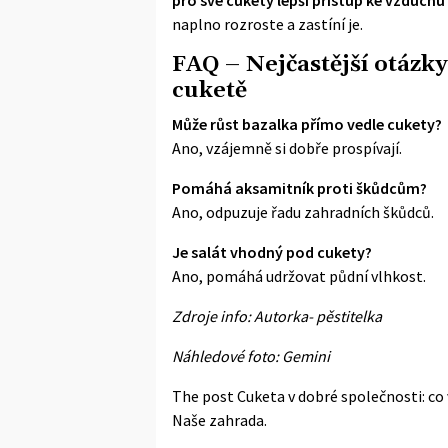
naplno rozroste a zastíní je.
FAQ – Nejčastější otázky
cuketě
Může růst bazalka přímo vedle cukety?
Ano, vzájemně si dobře prospívají.
Pomáhá aksamitník proti škůdcům?
Ano, odpuzuje řadu zahradních škůdců.
Je salát vhodný pod cukety?
Ano, pomáhá udržovat půdní vlhkost.
Zdroje info: Autorka- pěstitelka
Náhledové foto: Gemini
The post
Cuketa v dobré společnosti: co 
Naše zahrada
.