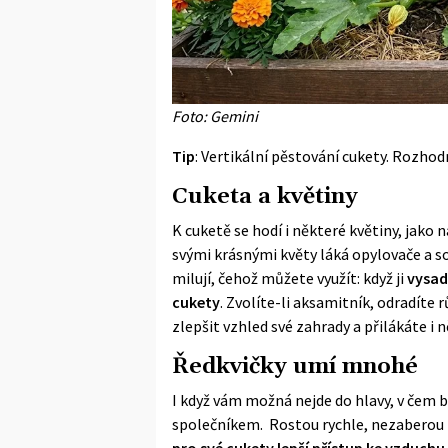
Foto: Gemini
Tip
:
Vertikální pěstování cukety
. Rozhodn
Cuketa a květiny
K cuketě se hodí i některé květiny, jako 
svými krásnými květy láká opylovače a s
milují, čehož můžete využít: když ji
vysad
cukety
. Zvolíte-li aksamitník, odradíte
zlepšit vzhled své zahrady a přilákáte i 
Ředkvičky umí mnohé
I když vám možná nejde do hlavy, v čem b
společníkem. Rostou rychle, nezaberou p
pro své cukety lepší přístup ke vzduchu