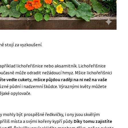
ě stojí za vyzkoušení.
například lichořeřišnice nebo aksamitník. Lichořeřišnice
oučasně může odradit nežádoucí hmyz. Mšice lichořeřišnici
íte vedle cukety, mšice půjdou raději na ni než na vaše
 různé půdní i nadzemní škůdce. Výraznými květy můžete
nějaké opylovače.
y mohly být prospěšné ředkvičky, i ony jsou skvělým
říliš místa a svými kořeny kypří půdy.
Díky tomu zajistíte
 i vodě
. Řekvičky navíc sklidíte mnohem dříve, než se cuketa