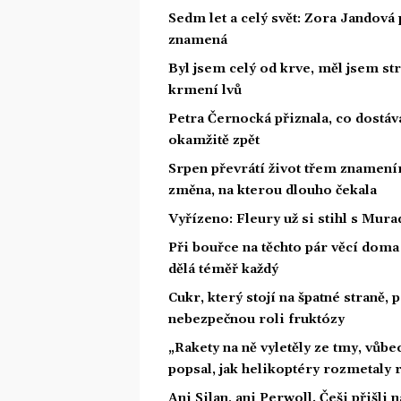
Sedm let a celý svět: Zora Jandová 
znamená
Byl jsem celý od krve, měl jsem st
krmení lvů
Petra Černocká přiznala, co dostáv
okamžitě zpět
Srpen převrátí život třem znamením
změna, na kterou dlouho čekala
Vyřízeno: Fleury už si stihl s Mu
Při bouřce na těchto pár věcí dom
dělá téměř každý
Cukr, který stojí na špatné straně,
nebezpečnou roli fruktózy
„Rakety na ně vyletěly ze tmy, vůbe
popsal, jak helikoptéry rozmetaly 
Ani Silan, ani Perwoll. Češi přišli 