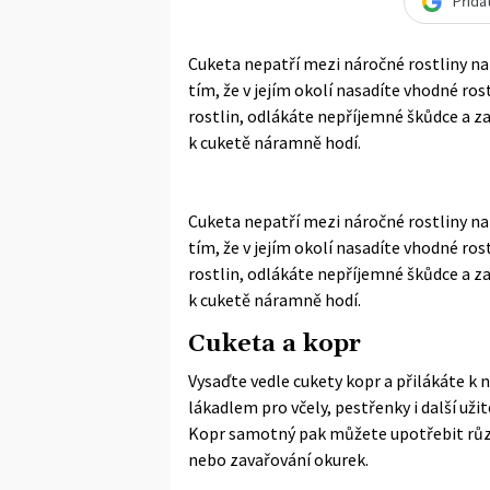
Přida
Cuketa nepatří mezi náročné rostliny na
tím, že v jejím okolí nasadíte vhodné ros
rostlin, odlákáte nepříjemné škůdce a zaj
k cuketě náramně hodí.
Cuketa nepatří mezi náročné rostliny na
tím, že v jejím okolí nasadíte vhodné ros
rostlin, odlákáte nepříjemné škůdce a zaj
k cuketě náramně hodí.
Cuketa a kopr
Vysaďte vedle cukety kopr a přilákáte k n
lákadlem pro včely, pestřenky i další u
Kopr samotný pak můžete upotřebit rů
nebo zavařování okurek.