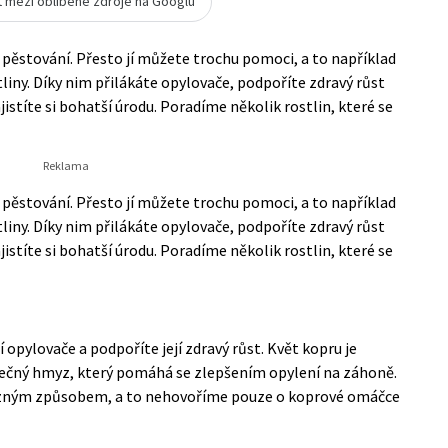
t mezi oblíbené zdroje na Googlu
 pěstování. Přesto jí můžete trochu pomoci, a to například
tliny. Díky nim přilákáte opylovače, podpoříte zdravý růst
istíte si bohatší úrodu. Poradíme několik rostlin, které se
 pěstování. Přesto jí můžete trochu pomoci, a to například
tliny. Díky nim přilákáte opylovače, podpoříte zdravý růst
istíte si bohatší úrodu. Poradíme několik rostlin, které se
í opylovače a podpoříte její zdravý růst. Květ kopru je
žitečný hmyz, který pomáhá se zlepšením opylení na záhoně.
zným způsobem, a to nehovoříme pouze o koprové omáčce