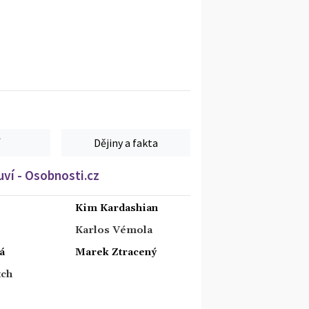
Dějiny a fakta
ví - Osobnosti.cz
Kim Kardashian
Karlos Vémola
á
Marek Ztracený
tch