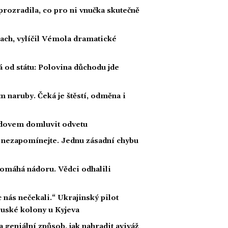
prozradila, co pro ni vnučka skutečně
rach, vylíčil Vémola dramatické
á od státu: Polovina důchodu jde
 naruby. Čeká je štěstí, odměna i
radovem domluvit odvetu
a nezapomínejte. Jednu zásadní chybu
 pomáhá nádoru. Vědci odhalili
c nás nečekali.“ Ukrajinský pilot
ruské kolony u Kyjeva
na geniální způsob, jak nahradit aviváž