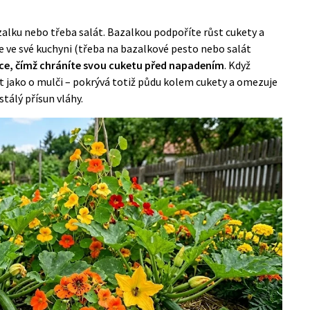
lku nebo třeba salát. Bazalkou podpoříte růst cukety a
ijte ve své kuchyni (třeba na bazalkové pesto nebo salát
e, čímž chráníte svou cuketu před napadením
. Když
 jako o mulči – pokrývá totiž půdu kolem cukety a omezuje
tálý přísun vláhy.