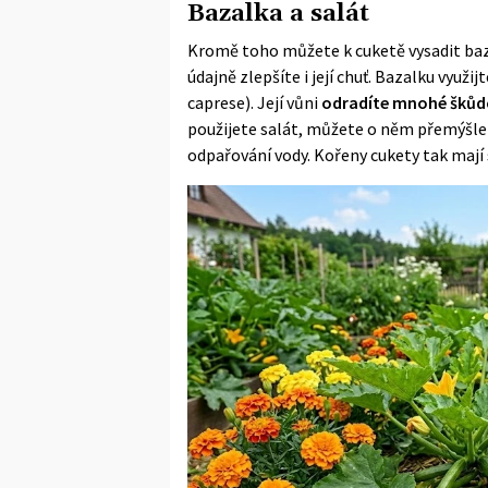
Bazalka a salát
Kromě toho můžete k cuketě vysadit baza
údajně zlepšíte i její chuť. Bazalku využ
caprese). Její vůni
odradíte mnohé škůdc
použijete salát, můžete o něm přemýšlet
odpařování vody. Kořeny cukety tak mají s