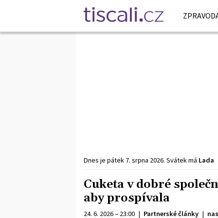
ZPRAVODA
Dnes je
pátek
7. srpna
2026
.
Svátek má
Lada
Cuketa v dobré společno
aby prospívala
24. 6. 2026 – 23:00
|
Partnerské články
|
na