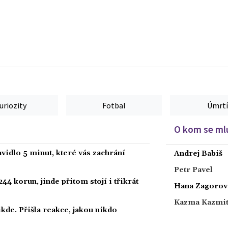
uriozity
Fotbal
Úmrtí
O kom se mlu
vidlo 5 minut, které vás zachrání
Andrej Babiš
Petr Pavel
44 korun, jinde přitom stojí i třikrát
Hana Zagorov
Kazma Kazmi
kde. Přišla reakce, jakou nikdo