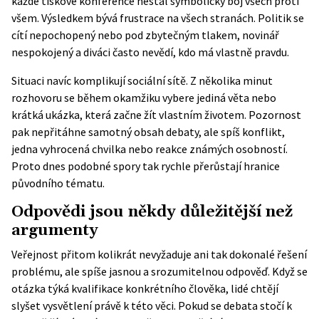
každé tiskové konference nestal symbolický boj všech proti
všem. Výsledkem bývá frustrace na všech stranách. Politik se
cítí nepochopený nebo pod zbytečným tlakem, novinář
nespokojený a diváci často nevědí, kdo má vlastně pravdu.
Situaci navíc komplikují sociální sítě. Z několika minut
rozhovoru se během okamžiku vybere jediná věta nebo
krátká ukázka, která začne žít vlastním životem. Pozornost
pak nepřitáhne samotný obsah debaty, ale spíš konflikt,
jedna vyhrocená chvilka nebo reakce známých osobností.
Proto dnes podobné spory tak rychle přerůstají hranice
původního tématu.
Odpovědi jsou někdy důležitější než
argumenty
Veřejnost přitom kolikrát nevyžaduje ani tak dokonalé řešení
problému, ale spíše jasnou a srozumitelnou odpověď. Když se
otázka týká kvalifikace konkrétního člověka, lidé chtějí
slyšet vysvětlení právě k této věci. Pokud se debata stočí k