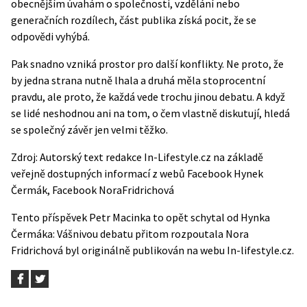
obecnějším úvahám o společnosti, vzdělání nebo
generačních rozdílech, část publika získá pocit, že se
odpovědi vyhýbá.
Pak snadno vzniká prostor pro další konflikty. Ne proto, že
by jedna strana nutně lhala a druhá měla stoprocentní
pravdu, ale proto, že každá vede trochu jinou debatu. A když
se lidé neshodnou ani na tom, o čem vlastně diskutují, hledá
se společný závěr jen velmi těžko.
Zdroj: Autorský text redakce In-Lifestyle.cz na základě
veřejně dostupných informací z webů
Facebook Hynek
Čermák
,
Facebook NoraFridrichová
Tento příspěvek
Petr Macinka to opět schytal od Hynka
Čermáka: Vášnivou debatu přitom rozpoutala Nora
Fridrichová
byl originálně publikován na webu
In-lifestyle.cz
.