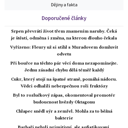
Dějiny a fakta
Doporučené články
Srpen převrátí život třem znamením naruby. Čeká
je štěstí, odměna i změna, na kterou dlouho čekala
Vyřízeno: Fleury už si stihl s Muradovem domluvit
odvetu
Při bouřce na těchto pár věcí doma nezapomínejte.
Jednu zásadní chybu dělá téměř každý
Cukr, který stojí na špatné straně, pomáhá nádoru.
Vědci odhalili nebezpečnou roli fruktózy
Byl to rozlučkový zápas, okomentoval promotér
budoucnost hvězdy Oktagonu
Chlapec snědl sýr a zemřel. Mohla za to běžná
bakterie
Barbaři nebyli primitivní, ale sofistikovaní.