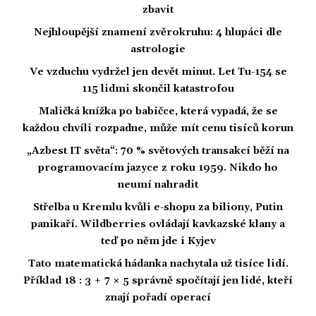
zbavit
Nejhloupější znamení zvěrokruhu: 4 hlupáci dle
astrologie
Ve vzduchu vydržel jen devět minut. Let Tu-154 se
115 lidmi skončil katastrofou
Maličká knížka po babičce, která vypadá, že se
každou chvíli rozpadne, může mít cenu tisíců korun
„Azbest IT světa“: 70 % světových transakcí běží na
programovacím jazyce z roku 1959. Nikdo ho
neumí nahradit
Střelba u Kremlu kvůli e-shopu za biliony, Putin
panikaří. Wildberries ovládají kavkazské klany a
teď po něm jde i Kyjev
Tato matematická hádanka nachytala už tisíce lidí.
Příklad 18 : 3 + 7 × 5 správně spočítají jen lidé, kteří
znají pořadí operací