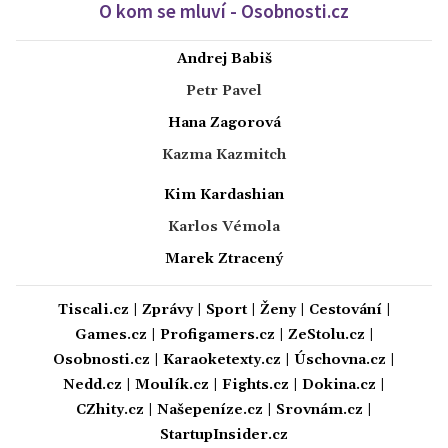
O kom se mluví - Osobnosti.cz
Andrej Babiš
Petr Pavel
Hana Zagorová
Kazma Kazmitch
Kim Kardashian
Karlos Vémola
Marek Ztracený
Tiscali.cz
|
Zprávy
|
Sport
|
Ženy
|
Cestování
|
Games.cz
|
Profigamers.cz
|
ZeStolu.cz
|
Osobnosti.cz
|
Karaoketexty.cz
|
Úschovna.cz
|
Nedd.cz
|
Moulík.cz
|
Fights.cz
|
Dokina.cz
|
CZhity.cz
|
Našepeníze.cz
|
Srovnám.cz
|
StartupInsider.cz