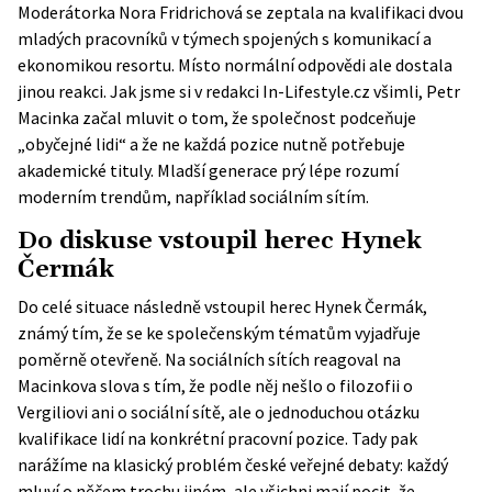
Moderátorka Nora Fridrichová se zeptala na kvalifikaci dvou
mladých pracovníků v týmech spojených s komunikací a
ekonomikou resortu. Místo normální odpovědi ale dostala
jinou reakci. Jak jsme si v redakci In-Lifestyle.cz všimli, Petr
Macinka začal mluvit o tom, že společnost podceňuje
„obyčejné lidi“ a že ne každá pozice nutně potřebuje
akademické tituly. Mladší generace prý lépe rozumí
moderním trendům, například sociálním sítím.
Do diskuse vstoupil herec Hynek
Čermák
Do celé situace následně vstoupil herec Hynek Čermák,
známý tím, že se ke společenským tématům vyjadřuje
poměrně otevřeně. Na sociálních sítích reagoval na
Macinkova slova s tím, že podle něj nešlo o filozofii o
Vergiliovi ani o sociální sítě, ale o jednoduchou otázku
kvalifikace lidí na konkrétní pracovní pozice. Tady pak
narážíme na klasický problém české veřejné debaty: každý
mluví o něčem trochu jiném, ale všichni mají pocit, že