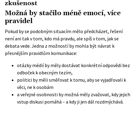
zkušenost
Možná by stačilo méně emocí, více
pravidel
Pokud by se podobným situacím mělo předcházet, řešení
není ani tak v tom, kdo má pravdu, ale spíš v tom, jak se
debata vede. Jedna z možností by mohla být návrat k
přesnějším pravidlům komunikace:
otázky médií by měly dostávat konkrétní odpovědi bez
odboček k obecným tezím,
politici by měli směřovat k tomu, aby se vyjadřovali k
věci, ne k osobám
a veřejné osobnosti by možná měly zvažovat, kdy jejich
vstup diskusi pomáhá – a kdy ji jen dál rozdmýchává.