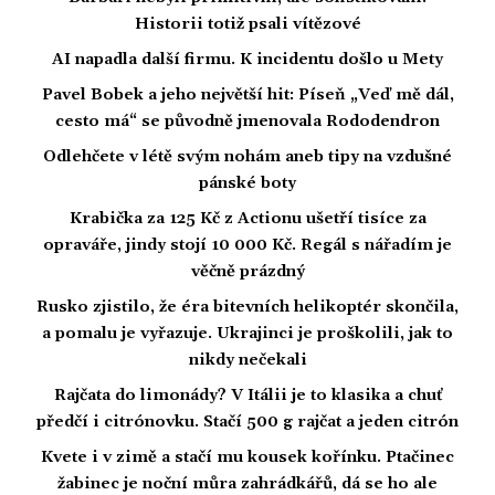
Historii totiž psali vítězové
AI napadla další firmu. K incidentu došlo u Mety
Pavel Bobek a jeho největší hit: Píseň „Veď mě dál,
cesto má“ se původně jmenovala Rododendron
Odlehčete v létě svým nohám aneb tipy na vzdušné
pánské boty
Krabička za 125 Kč z Actionu ušetří tisíce za
opraváře, jindy stojí 10 000 Kč. Regál s nářadím je
věčně prázdný
Rusko zjistilo, že éra bitevních helikoptér skončila,
a pomalu je vyřazuje. Ukrajinci je proškolili, jak to
nikdy nečekali
Rajčata do limonády? V Itálii je to klasika a chuť
předčí i citrónovku. Stačí 500 g rajčat a jeden citrón
Kvete i v zimě a stačí mu kousek kořínku. Ptačinec
žabinec je noční můra zahrádkářů, dá se ho ale