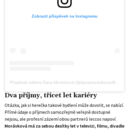
Zobrazit příspěvek na Instagramu
Příspěvek sdílený Dana Morávková (@danamoravkovaofficial)
Dva příjmy, třicet let kariéry
Otázka, jak si herečka takové bydlení může dovolit, se nabízí.
Přímé údaje o příjmech samozřejmě veřejně dostupné
nejsou, ale profesní zázemí obou partnerů leccos napoví.
Morávková má za sebou desítky let v televizi, filmu, divadle