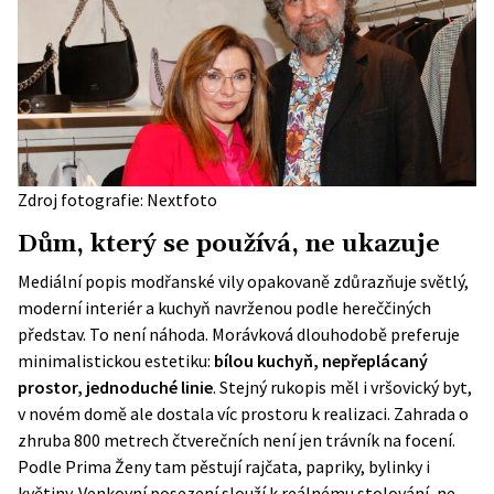
Zdroj fotografie: Nextfoto
Dům, který se používá, ne ukazuje
Mediální popis modřanské vily opakovaně zdůrazňuje světlý,
moderní interiér a kuchyň navrženou podle hereččiných
představ. To není náhoda. Morávková dlouhodobě preferuje
minimalistickou estetiku:
bílou kuchyň, nepřeplácaný
prostor, jednoduché linie
. Stejný rukopis měl i vršovický byt,
v novém domě ale dostala víc prostoru k realizaci. Zahrada o
zhruba 800 metrech čtverečních není jen trávník na focení.
Podle
Prima Ženy
tam pěstují rajčata, papriky, bylinky i
květiny. Venkovní posezení slouží k reálnému stolování, ne