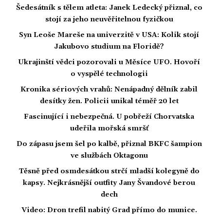
Šedesátník s tělem atleta: Janek Ledecký přiznal, co
stojí za jeho neuvěřitelnou fyzičkou
Syn Leoše Mareše na univerzitě v USA: Kolik stojí
Jakubovo studium na Floridě?
Ukrajinští vědci pozorovali u Měsíce UFO. Hovoří
o vyspělé technologii
Kronika sériových vrahů: Nenápadný dělník zabil
desítky žen. Policii unikal téměř 20 let
Fascinující i nebezpečná. U pobřeží Chorvatska
udeřila mořská smršť
Do zápasu jsem šel po kalbě, přiznal BKFC šampion
ve službách Oktagonu
Těsně před osmdesátkou strčí mladší kolegyně do
kapsy. Nejkrásnější outfity Jany Švandové berou
dech
Video: Dron trefil nabitý Grad přímo do munice.