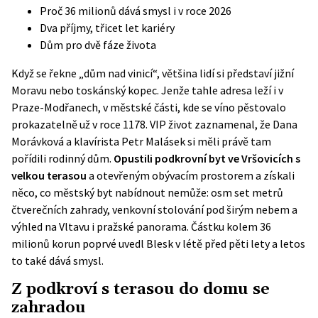
Proč 36 milionů dává smysl i v roce 2026
Dva příjmy, třicet let kariéry
Dům pro dvě fáze života
Když se řekne „dům nad vinicí“, většina lidí si představí jižní
Moravu nebo toskánský kopec. Jenže tahle adresa leží i v
Praze-Modřanech, v městské části, kde se víno pěstovalo
prokazatelně už v roce 1178. VIP život zaznamenal, že Dana
Morávková a klavírista Petr Malásek si měli právě tam
pořídili rodinný dům.
Opustili podkrovní byt ve Vršovicích s
velkou terasou
a otevřeným obývacím prostorem a získali
něco, co městský byt nabídnout nemůže: osm set metrů
čtverečních zahrady, venkovní stolování pod širým nebem a
výhled na Vltavu i pražské panorama. Částku kolem 36
milionů korun poprvé uvedl
Blesk
v létě před pěti lety a letos
to také dává smysl.
Z podkroví s terasou do domu se
zahradou