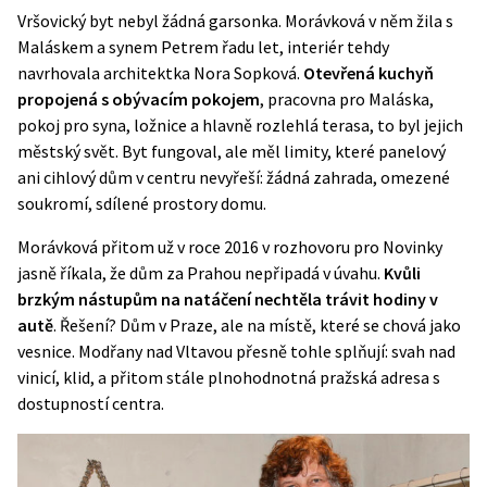
Vršovický byt nebyl žádná garsonka. Morávková v něm žila s
Maláskem a synem Petrem řadu let, interiér tehdy
navrhovala architektka Nora Sopková.
Otevřená kuchyň
propojená s obývacím pokojem
, pracovna pro Maláska,
pokoj pro syna, ložnice a hlavně rozlehlá terasa, to byl jejich
městský svět. Byt fungoval, ale měl limity, které panelový
ani cihlový dům v centru nevyřeší: žádná zahrada, omezené
soukromí, sdílené prostory domu.
Morávková přitom už v roce 2016 v rozhovoru pro
Novinky
jasně říkala, že dům za Prahou nepřipadá v úvahu.
Kvůli
brzkým nástupům na natáčení nechtěla trávit hodiny v
autě
. Řešení? Dům v Praze, ale na místě, které se chová jako
vesnice. Modřany nad Vltavou přesně tohle splňují: svah nad
vinicí, klid, a přitom stále plnohodnotná pražská adresa s
dostupností centra.