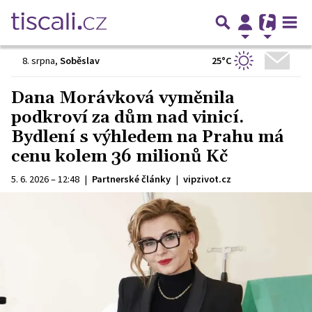
25°C
8. srpna
,
Soběslav
Dana Morávková vyměnila
podkroví za dům nad vinicí.
Bydlení s výhledem na Prahu má
cenu kolem 36 milionů Kč
5. 6. 2026 – 12:48
|
Partnerské články
|
vipzivot.cz