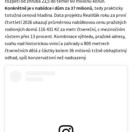
rozpětí od zhruba 23,5 do téměř 60 milionů korun.
Konkrétně je v nabídce i dům za 37 milionů
, tedy prakticky
totožná cenová hladina. Data projektu
Realiťák roku
za první
čtvrtletí 2026 ukazují průměrnou nabídkovou cenu pražských
rodinných domů 116 431 Kč za metr čtvereční, s meziročním
růstem přes 13 procent. Kombinace výhledu, pražské adresy,
svahu nad historickou vinicí a zahrady o 800 metrech
čtverečních dělá z částky kolem 36 milionů tržně obhajitelný
odhad, spíš konzervativní než nadsazený.