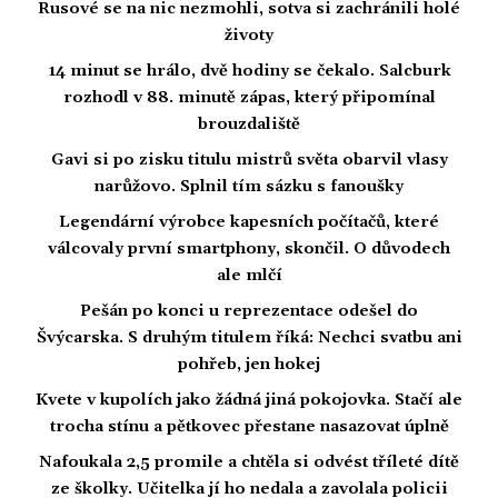
Rusové se na nic nezmohli, sotva si zachránili holé
životy
14 minut se hrálo, dvě hodiny se čekalo. Salcburk
rozhodl v 88. minutě zápas, který připomínal
brouzdaliště
Gavi si po zisku titulu mistrů světa obarvil vlasy
narůžovo. Splnil tím sázku s fanoušky
Legendární výrobce kapesních počítačů, které
válcovaly první smartphony, skončil. O důvodech
ale mlčí
Pešán po konci u reprezentace odešel do
Švýcarska. S druhým titulem říká: Nechci svatbu ani
pohřeb, jen hokej
Kvete v kupolích jako žádná jiná pokojovka. Stačí ale
trocha stínu a pětkovec přestane nasazovat úplně
Nafoukala 2,5 promile a chtěla si odvést tříleté dítě
ze školky. Učitelka jí ho nedala a zavolala policii