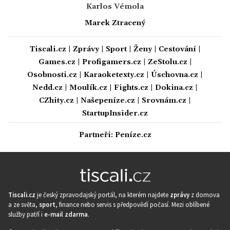
Karlos Vémola
Marek Ztracený
Tiscali.cz
|
Zprávy
|
Sport
|
Ženy
|
Cestování
|
Games.cz
|
Profigamers.cz
|
ZeStolu.cz
|
Osobnosti.cz
|
Karaoketexty.cz
|
Úschovna.cz
|
Nedd.cz
|
Moulík.cz
|
Fights.cz
|
Dokina.cz
|
CZhity.cz
|
Našepeníze.cz
|
Srovnám.cz
|
StartupInsider.cz
Partneři:
Peníze.cz
Tiscali.cz
je český zpravodajský portál, na kterém najdete
zprávy
z domova
a ze světa,
sport
, finance nebo servis s předpovědí počasí. Mezi oblíbené
služby patří i
e-mail zdarma
.