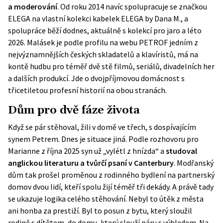
a moderování
. Od roku 2014 navíc spolupracuje se značkou
ELEGA na vlastní kolekci kabelek ELEGA by Dana M., a
spolupráce běží dodnes, aktuálně s kolekcí pro jaro a léto
2026. Malásek je podle profilu na webu PETROF jedním z
nejvýznamnějších českých skladatelů a klavíristů, má na
kontě hudbu pro téměř dvě stě filmů, seriálů, divadelních her
a dalších produkcí. Jde o dvojpříjmovou domácnost s
třicetiletou profesní historií na obou stranách.
Dům pro dvě fáze života
Když se pár stěhoval, žili v domě ve třech, s dospívajícím
synem Petrem. Dnes je situace jiná. Podle rozhovoru pro
Marianne z října 2025 syn už „vylétl z hnízda“ a
studoval
anglickou literaturu a tvůrčí psaní v Canterbury
. Modřanský
dům tak prošel proměnou z rodinného bydlení na partnerský
domov dvou lidí, kteří spolu žijí téměř tři dekády. A právě tady
se ukazuje logika celého stěhování. Nebyl to útěk z města
ani honba za prestiží. Byl to posun z bytu, který sloužil
rodině s dítětem, do domu, který slouží páru s výhledem. Na