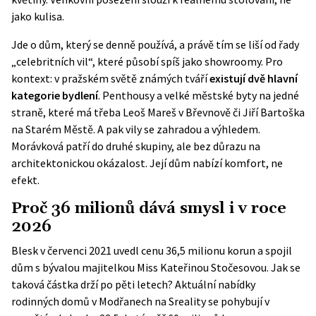
jako kulisa.
Jde o dům, který se denně používá, a právě tím se liší od řady
„celebritních vil“, které působí spíš jako showroomy. Pro
kontext: v pražském světě známých tváří
existují dvě hlavní
kategorie bydlení
. Penthousy a velké městské byty na jedné
straně, které má třeba Leoš Mareš v Břevnově či Jiří Bartoška
na Starém Městě. A pak vily se zahradou a výhledem.
Morávková patří do druhé skupiny, ale bez důrazu na
architektonickou okázalost. Její dům nabízí komfort, ne
efekt.
Proč 36 milionů dává smysl i v roce
2026
Blesk v červenci 2021 uvedl cenu 36,5 milionu korun a spojil
dům s bývalou majitelkou Miss Kateřinou Stočesovou. Jak se
taková částka drží po pěti letech? Aktuální nabídky
rodinných domů v Modřanech na Sreality se pohybují v