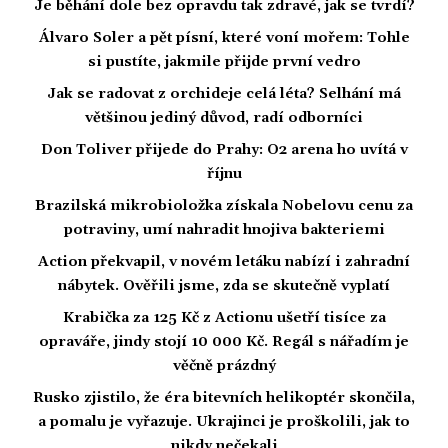
Je běhání dole bez opravdu tak zdravé, jak se tvrdí?
Álvaro Soler a pět písní, které voní mořem: Tohle
si pustíte, jakmile přijde první vedro
Jak se radovat z orchideje celá léta? Selhání má
většinou jediný důvod, radí odborníci
Don Toliver přijede do Prahy: O2 arena ho uvítá v
říjnu
Brazilská mikrobioložka získala Nobelovu cenu za
potraviny, umí nahradit hnojiva bakteriemi
Action překvapil, v novém letáku nabízí i zahradní
nábytek. Ověřili jsme, zda se skutečně vyplatí
Krabička za 125 Kč z Actionu ušetří tisíce za
opraváře, jindy stojí 10 000 Kč. Regál s nářadím je
věčně prázdný
Rusko zjistilo, že éra bitevních helikoptér skončila,
a pomalu je vyřazuje. Ukrajinci je proškolili, jak to
nikdy nečekali