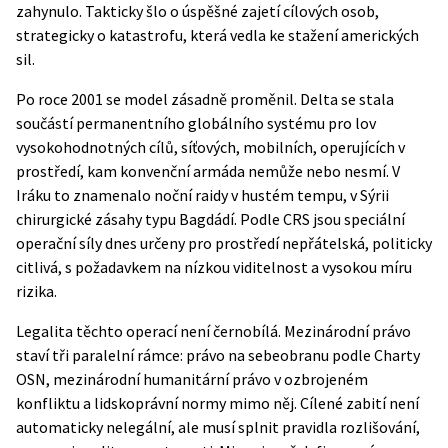
zahynulo. Takticky šlo o úspěšné zajetí cílových osob,
strategicky o katastrofu, která vedla ke stažení amerických
sil.
Po roce 2001 se model zásadně proměnil. Delta se stala
součástí permanentního globálního systému pro lov
vysokohodnotných cílů, síťových, mobilních, operujících v
prostředí, kam konvenční armáda nemůže nebo nesmí. V
Iráku to znamenalo noční raidy v hustém tempu, v Sýrii
chirurgické zásahy typu Bagdádí. Podle CRS jsou speciální
operační síly dnes určeny pro prostředí nepřátelská, politicky
citlivá, s požadavkem na nízkou viditelnost a vysokou míru
rizika.
Legalita těchto operací není černobílá. Mezinárodní právo
staví tři paralelní rámce: právo na sebeobranu podle Charty
OSN, mezinárodní humanitární právo v ozbrojeném
konfliktu a lidskoprávní normy mimo něj. Cílené zabití není
automaticky nelegální, ale musí splnit pravidla rozlišování,