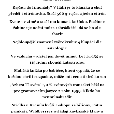
Rajčata do limonády? V Itálii je to klasika a chuť
předčí i citrónovku. Stačí 500 g rajčat a jeden citrón
Kvete i v zimě a stačí mu kousek kořínku. Ptačinec
žabinec je noční můra zahrádkářů, dá se ho ale
zbavit
Nejhloupější znamení zvěrokruhu: 4 hlupáci dle
astrologie
Ve vzduchu vydržel jen devět minut. Let Tu-154 se
115 lidmi skončil katastrofou
Maličká knížka po babičce, která vypadá, že se
každou chvíli rozpadne, může mít cenu tisíců korun
„Azbest IT světa“: 70 % světových transakcí běží na
programovacím jazyce z roku 1959. Nikdo ho
neumí nahradit
Střelba u Kremlu kvůli e-shopu za biliony, Putin
panikaří. Wildberries ovládají kavkazské klany a