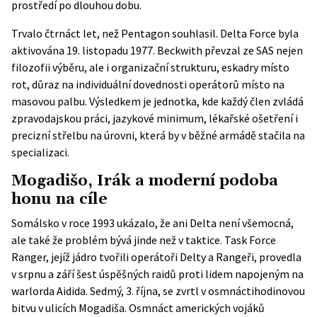
prostředí po dlouhou dobu.
Trvalo čtrnáct let, než Pentagon souhlasil. Delta Force byla
aktivována 19. listopadu 1977. Beckwith převzal ze SAS nejen
filozofii výběru, ale i organizační strukturu, eskadry místo
rot, důraz na individuální dovednosti operátorů místo na
masovou palbu. Výsledkem je jednotka, kde každý člen zvládá
zpravodajskou práci, jazykové minimum, lékařské ošetření i
precizní střelbu na úrovni, která by v běžné armádě stačila na
specializaci.
Mogadišo, Irák a moderní podoba
honu na cíle
Somálsko v roce 1993 ukázalo, že ani Delta není všemocná,
ale také že problém bývá jinde než v taktice. Task Force
Ranger, jejíž jádro tvořili operátoři Delty a Rangeři, provedla
v srpnu a září šest úspěšných raidů proti lidem napojeným na
warlorda Aidida. Sedmý, 3. října, se zvrtl v osmnáctihodinovou
bitvu v ulicích Mogadiša. Osmnáct amerických vojáků