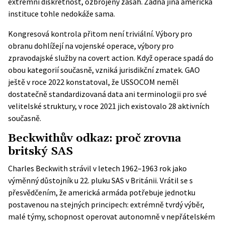
extrémní diskrétnost, ozbrojený zásah. Žádná jiná americká
instituce tohle nedokáže sama.
Kongresová kontrola přitom není triviální. Výbory pro
obranu dohlížejí na vojenské operace, výbory pro
zpravodajské služby na covert action. Když operace spadá do
obou kategorií současně, vzniká jurisdikční zmatek.
GAO
ještě v roce 2022 konstatoval
, že USSOCOM neměl
dostatečně standardizovaná data ani terminologii pro své
velitelské struktury, v roce 2021 jich existovalo 28 aktivních
současně.
Beckwithův odkaz: proč zrovna
britský SAS
Charles Beckwith strávil v letech 1962–1963 rok jako
výměnný důstojník u 22. pluku SAS v Británii. Vrátil se s
přesvědčením, že americká armáda potřebuje jednotku
postavenou na stejných principech: extrémně tvrdý výběr,
malé týmy, schopnost operovat autonomně v nepřátelském