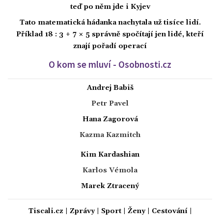
teď po něm jde i Kyjev
Tato matematická hádanka nachytala už tisíce lidí.
Příklad 18 : 3 + 7 × 5 správně spočítají jen lidé, kteří
znají pořadí operací
O kom se mluví - Osobnosti.cz
Andrej Babiš
Petr Pavel
Hana Zagorová
Kazma Kazmitch
Kim Kardashian
Karlos Vémola
Marek Ztracený
Tiscali.cz
|
Zprávy
|
Sport
|
Ženy
|
Cestování
|