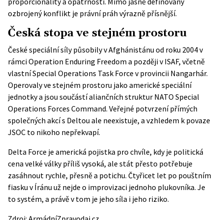
proporcionality a opatrnosti. Mimo jasně definovaný
ozbrojený konflikt je právní práh výrazně přísnější.
Česká stopa ve stejném prostoru
České speciální síly působily v Afghánistánu od roku 2004 v
rámci Operation Enduring Freedom a později v ISAF, včetně
vlastní Special Operations Task Force
v provincii Nangarhár.
Operovaly ve stejném prostoru jako americké speciální
jednotky a jsou součástí aliančních struktur NATO Special
Operations Forces Command. Veřejné potvrzení přímých
společných akcí s Deltou ale neexistuje, a vzhledem k povaze
JSOC to nikoho nepřekvapí.
Delta Force je americká pojistka pro chvíle, kdy je politická
cena velké války příliš vysoká, ale stát přesto potřebuje
zasáhnout rychle, přesně a potichu. Čtyřicet let po pouštním
fiasku v Íránu už nejde o improvizaci jednoho plukovníka. Je
to systém, a právě v tom je jeho síla i jeho riziko.
Zdroj:
ArmádníZpravodaj.cz