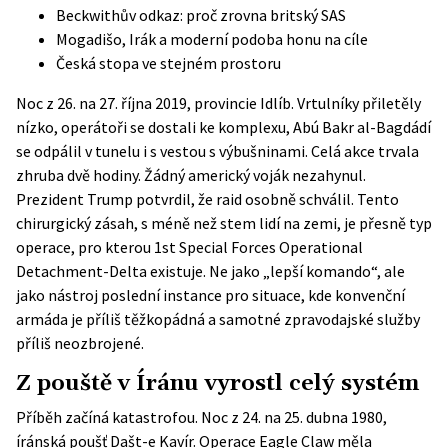
Beckwithův odkaz: proč zrovna britský SAS
Mogadišo, Irák a moderní podoba honu na cíle
Česká stopa ve stejném prostoru
Noc z 26. na 27. října 2019, provincie Idlíb. Vrtulníky přiletěly
nízko, operátoři se dostali ke komplexu, Abú Bakr al-Bagdádí
se odpálil v tunelu i s vestou s výbušninami. Celá akce trvala
zhruba dvě hodiny. Žádný americký voják nezahynul.
Prezident Trump potvrdil, že raid osobně schválil. Tento
chirurgický zásah, s méně než stem lidí na zemi, je přesně typ
operace, pro kterou 1st Special Forces Operational
Detachment-Delta existuje. Ne jako „lepší komando“, ale
jako nástroj poslední instance pro situace, kde konvenční
armáda je příliš těžkopádná a samotné zpravodajské služby
příliš neozbrojené.
Z pouště v Íránu vyrostl celý systém
Příběh začíná katastrofou. Noc z 24. na 25. dubna 1980,
íránská poušť Dašt-e Kavír. Operace Eagle Claw měla