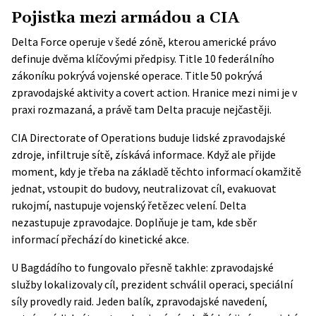
Pojistka mezi armádou a CIA
Delta Force operuje v šedé zóně, kterou americké právo
definuje dvěma klíčovými předpisy. Title 10 federálního
zákoníku pokrývá vojenské operace. Title 50 pokrývá
zpravodajské aktivity a covert action. Hranice mezi nimi je v
praxi rozmazaná, a právě tam Delta pracuje nejčastěji.
CIA Directorate of Operations buduje lidské zpravodajské
zdroje, infiltruje sítě, získává informace. Když ale přijde
moment, kdy je třeba na základě těchto informací okamžitě
jednat, vstoupit do budovy, neutralizovat cíl, evakuovat
rukojmí, nastupuje vojenský řetězec velení. Delta
nezastupuje zpravodajce. Doplňuje je tam, kde sběr
informací přechází do kinetické akce.
U Bagdádího to fungovalo přesně takhle: zpravodajské
služby lokalizovaly cíl, prezident schválil operaci,
speciální
síly provedly raid
. Jeden balík, zpravodajské navedení,