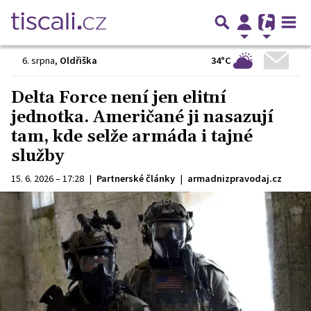
34°C
6. srpna
,
Oldřiška
Delta Force není jen elitní
jednotka. Američané ji nasazují
tam, kde selže armáda i tajné
služby
15. 6. 2026 – 17:28
|
Partnerské články
|
armadnizpravodaj.cz