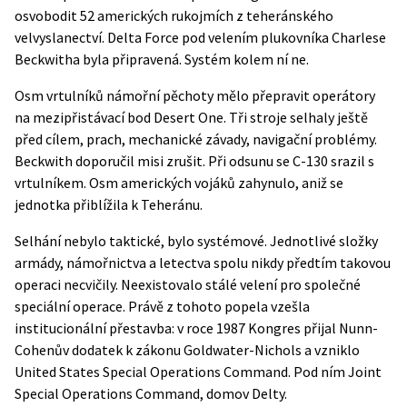
osvobodit 52 amerických rukojmích z teheránského
velvyslanectví. Delta Force pod velením plukovníka Charlese
Beckwitha byla připravená. Systém kolem ní ne.
Osm vrtulníků námořní pěchoty mělo přepravit operátory
na mezipřistávací bod Desert One. Tři stroje selhaly ještě
před cílem, prach, mechanické závady, navigační problémy.
Beckwith doporučil misi zrušit. Při odsunu se C-130 srazil s
vrtulníkem. Osm amerických vojáků zahynulo, aniž se
jednotka přiblížila k Teheránu.
Selhání nebylo taktické, bylo systémové. Jednotlivé složky
armády, námořnictva a letectva spolu nikdy předtím takovou
operaci necvičily. Neexistovalo stálé velení pro společné
speciální operace. Právě z tohoto popela vzešla
institucionální přestavba: v roce 1987 Kongres přijal
Nunn-
Cohenův dodatek
k zákonu Goldwater-Nichols a vzniklo
United States Special Operations Command. Pod ním Joint
Special Operations Command, domov Delty.