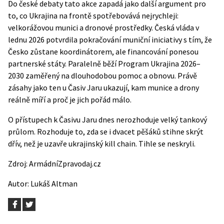
Do české debaty tato akce zapadá jako další argument pro
to, co Ukrajina na frontě spotřebovává nejrychleji:
velkorážovou munici a dronové prostředky. Česká vláda v
lednu 2026
potvrdila pokračování muniční iniciativy
s tím, že
Česko zůstane koordinátorem, ale financování ponesou
partnerské státy. Paralelně běží Program Ukrajina 2026–
2030 zaměřený na dlouhodobou pomoc a obnovu. Právě
zásahy jako ten u Časiv Jaru ukazují, kam munice a drony
reálně míří a proč je jich pořád málo.
O přístupech k Časivu Jaru dnes nerozhoduje velký tankový
průlom. Rozhoduje to, zda se i dvacet pěšáků stihne skrýt
dřív, než je uzavře ukrajinský kill chain. Tihle se neskryli.
Zdroj:
ArmádníZpravodaj.cz
Autor:
Lukáš Altman