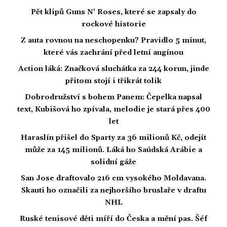
Pět klipů Guns N‘ Roses, které se zapsaly do
rockové historie
Z auta rovnou na neschopenku? Pravidlo 5 minut,
které vás zachrání před letní angínou
Action láká: Značková sluchátka za 244 korun, jinde
přitom stojí i třikrát tolik
Dobrodružství s bohem Panem: Čepelka napsal
text, Kubišová ho zpívala, melodie je stará přes 400
let
Haraslín přišel do Sparty za 36 milionů Kč, odejít
může za 145 milionů. Láká ho Saúdská Arábie a
solidní gáže
San Jose draftovalo 216 cm vysokého Moldavana.
Skauti ho označili za nejhoršího bruslaře v draftu
NHL
Ruské tenisové děti míří do Česka a mění pas. Šéf