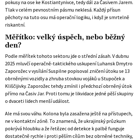
pokusy
na ose ke Kostiantynivce, tedy dál za Časivem Jarem.
Tlak v celém pevnostním pásmu neklesá. Každý přísun
pěchoty na tuto osu má operační logiku, i když je smrtelně
riskantní.
Měřítko: velký úspěch, nebo běžný
den?
Podle měřítek tohoto sektoru jde o střední zásah. V dubnu
2025 mluvčí operačně-taktického uskupení Luhansk Dmytro
Zaporožec v vysílání Suspilne popisoval zničení
útoku se 13
obrněnými vozidly a zhruba stovkou vojáků
u Stupoček a
Kliščijivky. Zaporožec tehdy zmínil i předchozí obrněný útok
přímo na Časiv Jar. Proti tomu je likvidace jedné pěší skupiny
o dvaceti lidech menší událost.
Ale má svou váhu. Kolona byla zasažena ještě na přístupech,
ne v kontaktní zóně. To znamená, že ukrajinský průzkum
pokrývá hloubku a že řetězec od detekce k palbě funguje
dostatečně rychle i proti pěším cílům bez obrněné techniky,