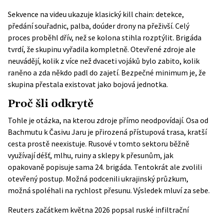
Sekvence na videu ukazuje klasický kill chain: detekce,
předání souřadnic, palba, doúder drony na přeživší. Celý
proces proběhl dřív, než se kolona stihla rozptýlit. Brigáda
tvrdí, že skupinu vyřadila kompletně. Otevřené zdroje ale
neuvádějí, kolik z více než dvaceti vojáků bylo zabito, kolik
raněno a zda někdo padl do zajetí. Bezpečné minimum je, že
skupina přestala existovat jako bojová jednotka.
Proč šli odkrytě
Tohle je otázka, na kterou zdroje přímo neodpovídají. Osa od
Bachmutu k Časivu Jaru je přirozená přístupová trasa, kratší
cesta prostě neexistuje. Rusové v tomto sektoru běžně
využívají déšť, mlhu, ruiny a sklepy k přesunům, jak
opakovaně popisuje sama 24. brigáda. Tentokrát ale zvolili
otevřený postup. Možná podcenili ukrajinský průzkum,
možná spoléhali na rychlost přesunu. Výsledek mluví za sebe.
Reuters začátkem května 2026
popsal ruské infiltrační