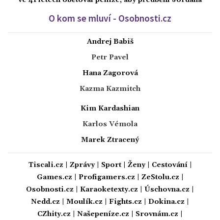
ve 41 letech obětoval peníze, aby předběhl Jordana
O kom se mluví - Osobnosti.cz
Andrej Babiš
Petr Pavel
Hana Zagorová
Kazma Kazmitch
Kim Kardashian
Karlos Vémola
Marek Ztracený
Tiscali.cz
|
Zprávy
|
Sport
|
Ženy
|
Cestování
|
Games.cz
|
Profigamers.cz
|
ZeStolu.cz
|
Osobnosti.cz
|
Karaoketexty.cz
|
Úschovna.cz
|
Nedd.cz
|
Moulík.cz
|
Fights.cz
|
Dokina.cz
|
CZhity.cz
|
Našepeníze.cz
|
Srovnám.cz
|