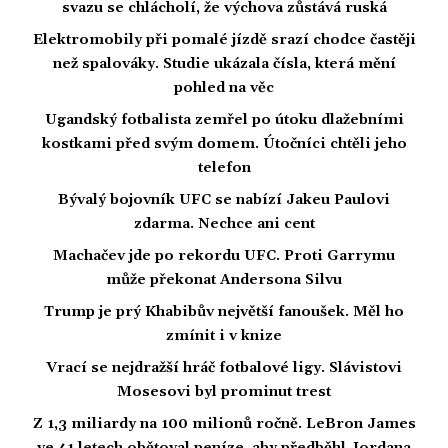
svazu se chlácholí, že výchova zůstává ruská
Elektromobily při pomalé jízdě srazí chodce častěji
než spalováky. Studie ukázala čísla, která mění
pohled na věc
Ugandský fotbalista zemřel po útoku dlažebními
kostkami před svým domem. Útočníci chtěli jeho
telefon
Bývalý bojovník UFC se nabízí Jakeu Paulovi
zdarma. Nechce ani cent
Machačev jde po rekordu UFC. Proti Garrymu
může překonat Andersona Silvu
Trump je prý Khabibův největší fanoušek. Měl ho
zmínit i v knize
Vrací se nejdražší hráč fotbalové ligy. Slávistovi
Mosesovi byl prominut trest
Z 1,3 miliardy na 100 milionů ročně. LeBron James