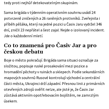
tedy proti nejhůř detekovatelným skupinám.
Sama brigáda v týdenním operativním souhrnu uvádí 24
potvrzeně zničených a 26 raněných protivníků. Zveřejnila i
příběh pěšáka, který na jedné pozici u Časiv Jaru vydržel 346
dní, zničil 23 nepřátel a šest zajal. Nejde o izolovaný incident.
Jde o každodenní mletí.
Co to znamená pro Časiv Jar a pro
českou debatu
Boje o město pokračují. Brigáda sama situaci označuje za
složitou, popisuje ruské prosakování mezi pozice a
hromadění pěchoty v ruinách a sklepech. Podle sekundárních
mapových souhrnů Rusové kontrolují východní a centrální
části města, Ukrajinci drží západní. Přesnou linii z primárních
otevřených zdrojů ověřit nelze, ale jisté je, že Časiv Jar
zůstává aktivním opotřebovacím bojištěm, ne zamrzlým
úsekem.