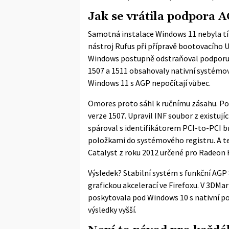
Jak se vrátila podpora 
Samotná instalace Windows 11 nebyla tí
nástroj Rufus při přípravě bootovacího U
Windows postupně odstraňoval podporu 
1507 a 1511 obsahovaly nativní systémov
Windows 11 s AGP nepočítají vůbec.
Omores proto sáhl k ručnímu zásahu. Po
verze 1507. Upravil INF soubor z existuj
spároval s identifikátorem PCI-to-PCI b
položkami do systémového registru. A t
Catalyst z roku 2012 určené pro Radeon 
Výsledek? Stabilní systém s funkční AGP
grafickou akcelerací ve Firefoxu. V 3DMa
poskytovala pod Windows 10 s nativní po
výsledky vyšší.