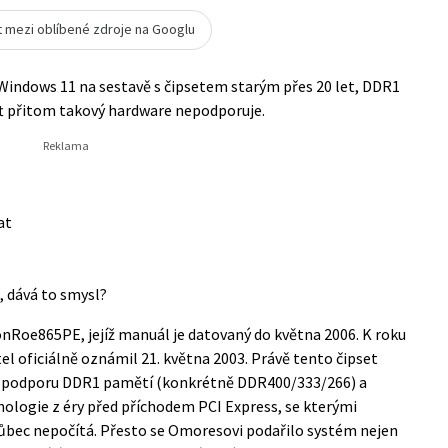
t mezi oblíbené zdroje na Googlu
indows 11 na sestavě s čipsetem starým přes 20 let, DDR1
ft přitom takový hardware nepodporuje.
at
 dává to smysl?
nRoe865PE, jejíž manuál je datovaný do května 2006. K roku
tel
oficiálně oznámil 21. května 2003
. Právě tento čipset
í i podporu DDR1 pamětí (konkrétně DDR400/333/266) a
nologie z éry před příchodem PCI Express, se kterými
vůbec nepočítá. Přesto se Omoresovi podařilo systém nejen