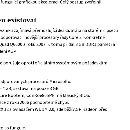
 fungující grafickou akcelerací. Celý postup zveřejnil
o existovat
zniku zajímavá přemosťující deska. Stála na starém čipsetu
podporovat i novější procesory řady Core 2. Konkrétně
 Quad Q6600 z roku 2007. K tomu přidal 3 GB DDR1 paměti a
dení AGP.
ce porušuje oproti
oficiálním systémovým požadavkům
podporovaných procesorů Microsoftu.
ě 4 GB, sestava má pouze 3 GB.
Secure Bootem, ConRoe865PE má klasický BIOS.
sce z roku 2006 pochopitelně chybí.
ctX 12 s ovladačem WDDM 2.0, zde běží AGP Radeon přes
to to funguje.