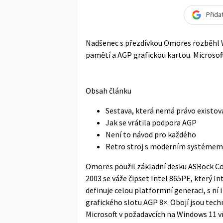
Přida
Nadšenec s přezdívkou Omores rozběhl W
pamětí a AGP grafickou kartou. Microso
Obsah článku
Sestava, která nemá právo existov
Jak se vrátila podpora AGP
Není to návod pro každého
Retro stroj s moderním systémem,
Omores použil základní desku ASRock Co
2003 se váže čipset Intel 865PE, který In
definuje celou platformní generaci, s n
grafického slotu AGP 8×. Obojí jsou tech
Microsoft v požadavcích na Windows 11 