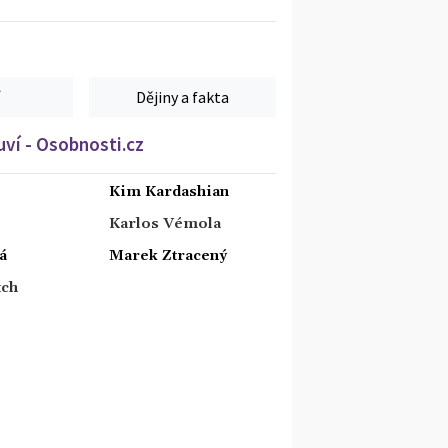
Dějiny a fakta
ví - Osobnosti.cz
Kim Kardashian
Karlos Vémola
á
Marek Ztracený
tch