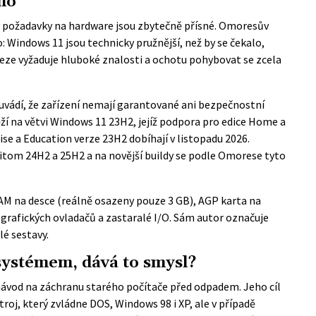
ho
vy požadavky na hardware jsou zbytečně přísné. Omoresův
: Windows 11 jsou technicky pružnější, než by se čekalo,
leze vyžaduje hluboké znalosti a ochotu pohybovat se zcela
uvádí
, že zařízení nemají garantované ani bezpečnostní
ží na větvi Windows 11 23H2, jejíž podpora pro edice Home a
rise a Education verze 23H2 dobíhají v listopadu 2026.
řitom 24H2 a 25H2 a na novější buildy se podle Omorese tyto
RAM na desce (reálně osazeny pouze 3 GB), AGP karta na
 grafických ovladačů a zastaralé I/O. Sám autor označuje
lé sestavy.
systémem, dává to smysl?
vod na záchranu starého počítače před odpadem. Jeho cíl
stroj, který zvládne DOS, Windows 98 i XP, ale v případě