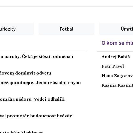
uriozity
Fotbal
Úmrtí
O kom se mlu
 naruby. Čeká je štěstí, odměna i
Andrej Babiš
Petr Pavel
radovem domluvit odvetu
Hana Zagorov
a nezapomínejte. Jednu zásadní chybu
Kazma Kazmi
 pomáhá nádoru. Vědci odhalili
oval promotér budoucnost hvězdy
za to běžná bakterie