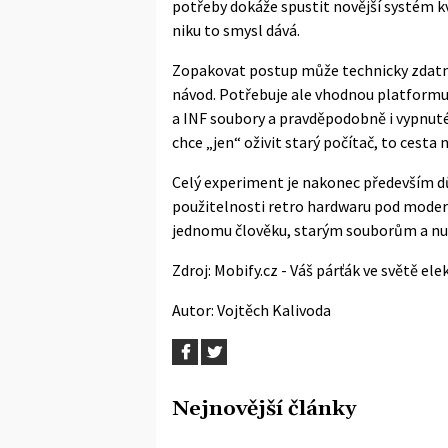
potřeby dokáže spustit novější systém k
niku to smysl dává.
Zopakovat postup může technicky zdatný
návod. Potřebuje ale vhodnou platformu
a INF soubory a pravděpodobně i vypnuté
chce „jen“ oživit starý počítač, to cesta n
Celý experiment je nakonec především d
použitelnosti retro hardwaru pod moder
jednomu člověku, starým souborům a nulo
Zdroj:
Mobify.cz - Váš párťák ve světě ele
Autor:
Vojtěch Kalivoda
Nejnovější články