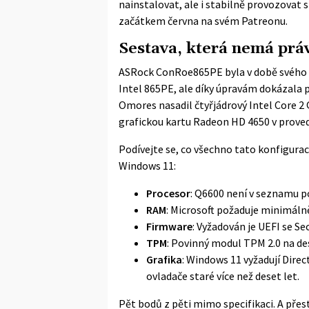
nainstalovat, ale i stabilně provozovat s
začátkem června na
svém Patreonu
.
Sestava, která nemá práv
ASRock ConRoe865PE byla v době svého v
Intel 865PE, ale díky úpravám dokázala 
Omores nasadil čtyřjádrový Intel Core 2
grafickou kartu Radeon HD 4650 v prove
Podívejte se, co všechno tato konfigura
Windows 11
:
Procesor
: Q6600 není v seznamu 
RAM
: Microsoft požaduje minimáln
Firmware
: Vyžadován je UEFI se 
TPM
: Povinný modul TPM 2.0 na de
Grafika
: Windows 11 vyžadují Dire
ovladače staré více než deset let.
Pět bodů z pěti mimo specifikaci. A přes