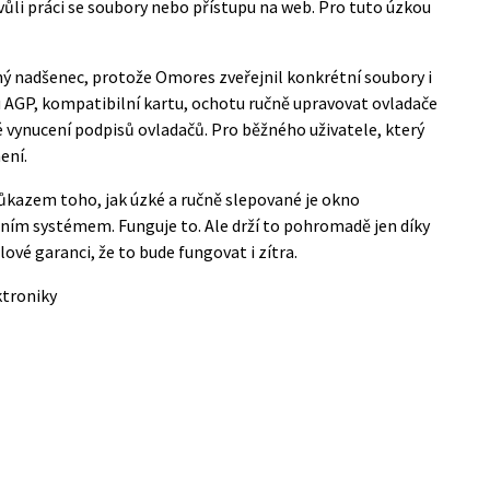
vůli práci se soubory nebo přístupu na web. Pro tuto úzkou
 nadšenec, protože Omores zveřejnil konkrétní soubory i
 AGP, kompatibilní kartu, ochotu ručně upravovat ovladače
 vynucení podpisů ovladačů. Pro běžného uživatele, který
ení.
ůkazem toho, jak úzké a ručně slepované je okno
ním systémem. Funguje to. Ale drží to pohromadě jen díky
vé garanci, že to bude fungovat i zítra.
ktroniky