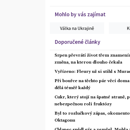
Mohlo by vás zajímat
Válka na Ukrajině
K
Doporučené články
Srpen převrátí život třem znamením
změna, na kterou dlouho čekala
Vyřízeno: Fleury už si stihl s Mu
Při bouřce na těchto pár věcí dom
dělá téměř každý
Cukr, který stojí na špatné straně,
nebezpečnou roli fruktózy
Byl to rozlučkový zápas, okoment
Oktagonu
Chlapec snědl sýr a zemřel. Mohla 