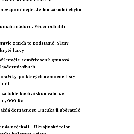
radovem domluvit odvetu
a nezapomínejte. Jednu zásadní chybu
 pomáhá nádoru. Vědci odhalili
myje z nich to podstatné. Slaný
kryté larvy
voří umělé zemětřesení: 9tunová
ý jaderný výbuch
postřiky, po kterých nemocné listy
lodit
: za tuhle kuchyňskou váhu se
ž 15 000 Kč
aždá domácnost. Dneska ji sběratelé
c nás nečekali.“ Ukrajinský pilot