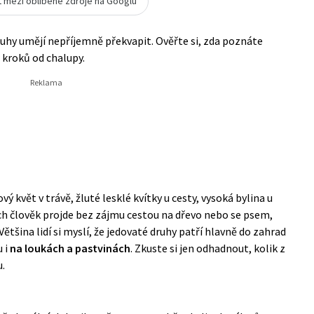
t mezi oblíbené zdroje na Googlu
ruhy umějí nepříjemně překvapit. Ověřte si, zda poznáte
 kroků od chalupy.
ý květ v trávě, žluté lesklé kvítky u cesty, vysoká bylina u
ých člověk projde bez zájmu cestou na dřevo nebo se psem,
 Většina lidí si myslí, že jedovaté druhy patří hlavně do zahrad
u i
na loukách a pastvinách
. Zkuste si jen odhadnout, kolik z
u.