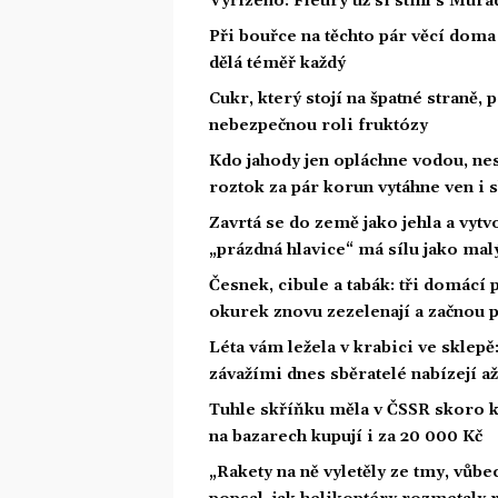
Vyřízeno: Fleury už si stihl s Mu
Při bouřce na těchto pár věcí dom
dělá téměř každý
Cukr, který stojí na špatné straně,
nebezpečnou roli fruktózy
Kdo jahody jen opláchne vodou, nes
roztok za pár korun vytáhne ven i s
Zavrtá se do země jako jehla a vyt
„prázdná hlavice“ má sílu jako mal
Česnek, cibule a tabák: tři domácí 
okurek znovu zezelenají a začnou p
Léta vám ležela v krabici ve sklepě
závažími dnes sběratelé nabízejí a
Tuhle skříňku měla v ČSSR skoro k
na bazarech kupují i za 20 000 Kč
„Rakety na ně vyletěly ze tmy, vůbe