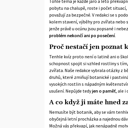
Tohle téma je každé jaro a léto překvapi
pobytu na chalupě, roste i počet situací,
považují za bezpečné. V redakci se s pod
kolem stavení, výběhy pro zvířata nebo 
jenže právě u ocúnu jsou popsané i ne
problém nekončí ani po posečení
.
Proč nestačí jen poznat 
Tenhle kvíz proto není o latině ani o šk
schopnost spojit si vzhled rostliny s tí
zvířata. Naše redakce vybrala otázky z b
druhů, které zmiňují botanické i pastviná
vysokých rostlin s nápadným květenstvím 
usušení. Nepůjde tedy
jen o paměť
, ale i
A co když ji máte hned z
Nemusíte být botanik, aby se vám tenhle 
obyčejná letní procházka a najednou dává 
Možná vás překvapí, jak nenápadně mohou