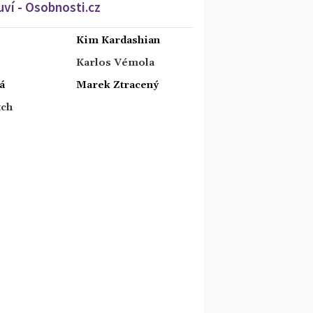
ví - Osobnosti.cz
Kim Kardashian
Karlos Vémola
á
Marek Ztracený
tch