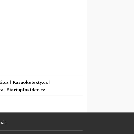
i.cz
|
Karaoketexty.cz
|
cz
|
StartupInsider.cz
nás