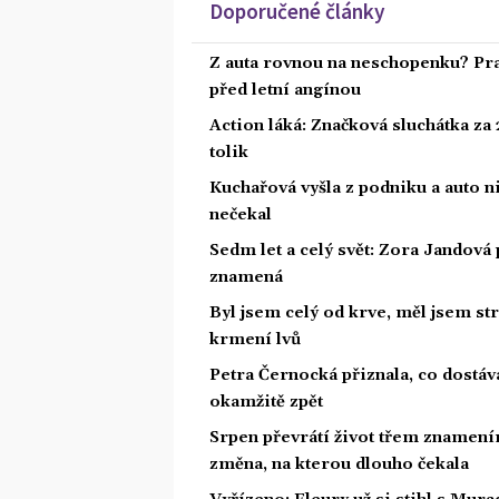
Doporučené články
Z auta rovnou na neschopenku? Pra
před letní angínou
Action láká: Značková sluchátka za 2
tolik
Kuchařová vyšla z podniku a auto ni
nečekal
Sedm let a celý svět: Zora Jandová 
znamená
Byl jsem celý od krve, měl jsem st
krmení lvů
Petra Černocká přiznala, co dostáv
okamžitě zpět
Srpen převrátí život třem znamením
změna, na kterou dlouho čekala