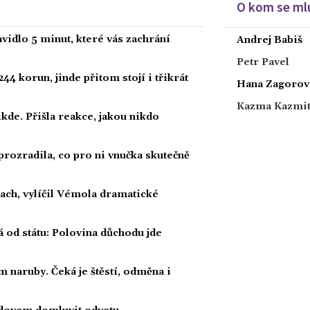
O kom se mlu
vidlo 5 minut, které vás zachrání
Andrej Babiš
Petr Pavel
44 korun, jinde přitom stojí i třikrát
Hana Zagorov
Kazma Kazmi
kde. Přišla reakce, jakou nikdo
prozradila, co pro ni vnučka skutečně
rach, vylíčil Vémola dramatické
á od státu: Polovina důchodu jde
 naruby. Čeká je štěstí, odměna i