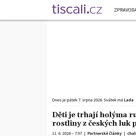
ZPRAVODA
Dnes je
pátek
7. srpna
2026
.
Svátek má
Lada
Děti je trhají holýma 
rostliny z českých luk 
11. 6. 2026 – 7:07
|
Partnerské články
|
chal