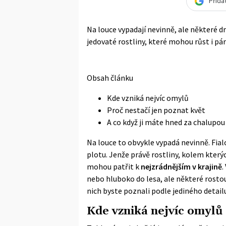
Přida
Na louce vypadají nevinně, ale některé d
jedovaté rostliny, které mohou růst i pár
Obsah článku
Kde vzniká nejvíc omylů
Proč nestačí jen poznat květ
A co když ji máte hned za chalupou
Na louce to obvykle vypadá nevinně. Fialov
plotu. Jenže právě rostliny, kolem kter
mohou patřit k
nejzrádnějším v krajině
.
nebo hluboko do lesa, ale některé rosto
nich byste poznali podle jediného detail
Kde vzniká nejvíc omylů