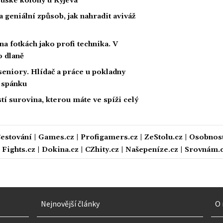
ruské kolony u Kyjeva
na geniální způsob, jak nahradit aviváž
a fotkách jako profi technika. V
o dlaně
eniory. Hlídač a práce u pokladny
a spánku
tí surovina, kterou máte ve spíži celý
estování
|
Games.cz
|
Profigamers.cz
|
ZeStolu.cz
|
Osobnost
|
Fights.cz
|
Dokina.cz
|
CZhity.cz
|
Našepeníze.cz
|
Srovnám.
Nejnovější články
O 