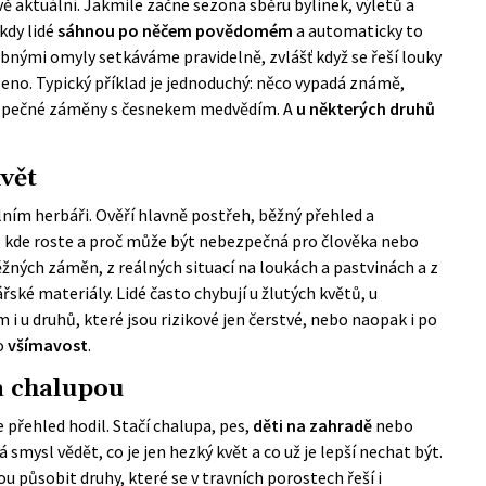
vě aktuální. Jakmile začne sezona sběru bylinek, výletů a
 kdy lidé
sáhnou po něčem povědomém
a automaticky to
obnými omyly setkáváme pravidelně, zvlášť když se řeší louky
seno. Typický příklad je jednoduchý: něco vypadá známě,
bezpečné záměny s česnekem medvědím. A
u některých druhů
květ
olním herbáři. Ověří hlavně postřeh, běžný přehled a
m, kde roste a proč může být nebezpečná pro člověka nebo
ěžných záměn, z reálných situací na loukách a pastvinách a z
řské materiály. Lidé často chybují u žlutých květů, u
i u druhů, které jsou rizikové jen čerstvé, nebo naopak i po
 o
všímavost
.
a chalupou
přehled hodil. Stačí chalupa, pes,
děti na zahradě
nebo
smysl vědět, co je jen hezký květ a co už je lepší nechat být.
 působit druhy, které se v travních porostech řeší i