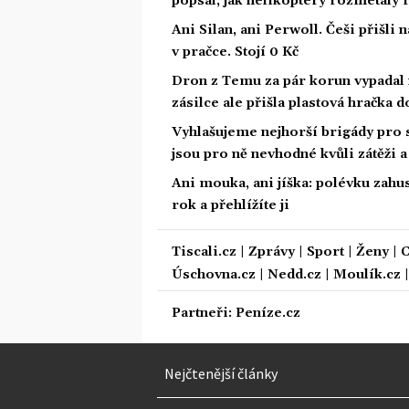
popsal, jak helikoptéry rozmetaly 
Ani Silan, ani Perwoll. Češi přišli 
v pračce. Stojí 0 Kč
Dron z Temu za pár korun vypadal n
zásilce ale přišla plastová hračka d
Vyhlašujeme nejhorší brigády pro s
jsou pro ně nevhodné kvůli zátěži 
Ani mouka, ani jíška: polévku zahus
rok a přehlížíte ji
Tiscali.cz
|
Zprávy
|
Sport
|
Ženy
|
C
Úschovna.cz
|
Nedd.cz
|
Moulík.cz
Partneři:
Peníze.cz
Nejčtenější články