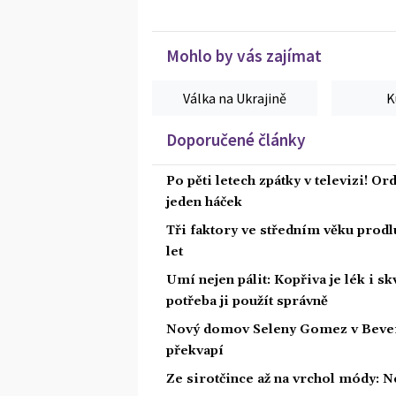
Mohlo by vás zajímat
Válka na Ukrajině
K
Doporučené články
Po pěti letech zpátky v televizi! Or
jeden háček
Tři faktory ve středním věku prodlu
let
Umí nejen pálit: Kopřiva je lék i s
potřeba ji použít správně
Nový domov Seleny Gomez v Beverly 
překvapí
Ze sirotčince až na vrchol módy: N