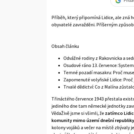
Přida
Příběh, který připomíná Lidice, ale zná 
obyvatelé zavražděni. Příšerným způso
Obsah článku
Odvážné rodiny z Rakovnicka a se
Osudové ráno 13. července: System
Temné pozadí masakru: Proč musel
Zapomenuté volyňské Lidice: Proč 
Trvalé dědictví: Co z Malína zůsta
Třináctého července 1943 přestala exist
jediného dne tam německé jednotky zavražd
VědaŽivě jsme si všimli, že
zatímco Lidic
komunity mimo území dnešní republik
kolony vojáků a večer na místě zbývaly je