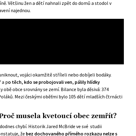
ně. Většinu žen a dětí nahnali zpět do domů a stodol v
avení najednou.
 uniknout, vojáci okamžitě stříleli nebo dobíjeli bodáky.
ř a p
o těch, kdo se probojovali ven, pálily hlídky
 obě obce srovnány se zemí. Bilance byla děsivá: 374
Poláků. Mezi českými oběťmi bylo 105 dětí mladších čtrnácti
roč musela kvetoucí obec zemřít?
odnes chybí. Historik Jared McBride ve své
studii
nstatuje, že
bez dochovaného přímého rozkazu nelze s