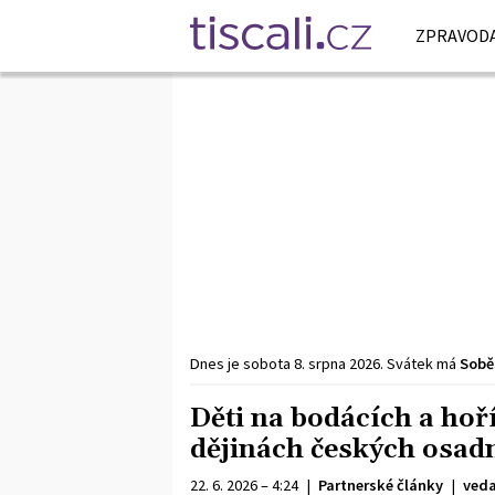
ZPRAVODA
Dnes je
sobota
8. srpna
2026
.
Svátek má
Sobě
Děti na bodácích a hoří
dějinách českých osad
22. 6. 2026 – 4:24
|
Partnerské články
|
veda