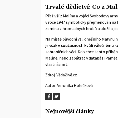
Trvalé dědictví: Co z Ma
Přeživší z Malína a vojáci Svobodovy arm
v roce 1947 symbolicky přejmenován na N
zeminu z hromadných hrobů a uložila ji
Na místě původní vsi, dnešního Malynu n
je však
v současnosti kvůli válečnému 
zahraničních věcí
. Kdo chce tento příběh
Malíně, nebo zapátrat v databázi
Paměti
vlastní smrt.
Zdroj:
VědaŽivě.cz
Autor:
Veronika Holečková
Nejnovější články