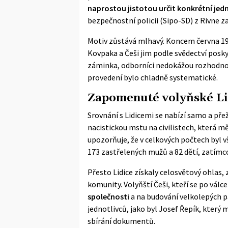
naprostou jistotou určit konkrétní jed
bezpečnostní policii (Sipo-SD) z Rivne 
Motiv zůstává mlhavý. Koncem června 19
Kovpaka a Češi jim podle svědectví poskyt
záminka, odborníci nedokážou rozhodnout.
provedení bylo chladně systematické.
Zapomenuté volyňské Lid
Srovnání s Lidicemi se nabízí samo a přež
nacistickou mstu na civilistech, která mě
upozorňuje, že v celkových počtech byl 
173 zastřelených mužů a 82 dětí, zatímco 
Přesto
Lidice
získaly celosvětový ohlas, 
komunity. Volyňští Češi, kteří se po válce 
společnosti
a na budování velkolepých p
jednotlivců, jako byl Josef Řepík, který 
sbírání dokumentů.