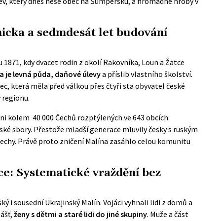
zev, který dnes nese obec na Šumpersku, a hromadné hroby v
icka a sedmdesát let budování
 1871, kdy dvacet rodin z okolí Rakovníka, Loun a Žatce
a je levná půda, daňové úlevy
a příslib vlastního školství.
c, která měla před válkou přes čtyři sta obyvatel české
 regionu.
lyni kolem
40 000 Čechů rozptýlených ve 643 obcích
.
sičské sbory. Přestože mladší generace mluvily česky s ruským
Čechy. Právě proto zničení Malína zasáhlo celou komunitu
ce: Systematické vraždění bez
ý i sousední Ukrajinský Malín. Vojáci vyhnali lidi z domů a
lášť,
ženy s dětmi a staré lidi do jiné skupiny
. Muže a část