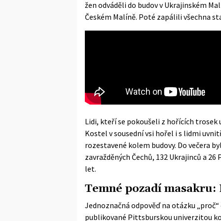
žen odváděli do budov v Ukrajinském Malí
Českém Malíně. Poté zapálili všechna st
Lidi, kteří se pokoušeli z hořících trosek
Kostel v sousední vsi hořel i s lidmi uvnit
rozestavené kolem budovy. Do večera byly
zavražděných Čechů, 132 Ukrajinců a 26 
let.
Temné pozadí masakru: P
Jednoznačná odpověď na otázku „proč“ d
publikované Pittsburskou univerzitou
ko