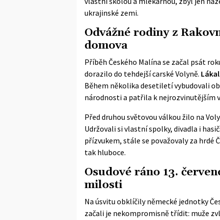
vlastní školou a mlékárnou, zbyl jen ná
ukrajinské zemi.
Odvážné rodiny z Rakovn
domova
Příběh Českého Malína se začal psát roku
dorazilo do tehdejší carské Volyně.
Lákal
Během několika desetiletí vybudovali obe
národnosti a patřila k nejrozvinutějším v
Před druhou světovou válkou žilo na Vo
Udržovali si vlastní spolky, divadla i ha
přízvukem, stále se považovaly za hrdé 
tak hluboce.
Osudové ráno 13. červen
milosti
Na úsvitu obklíčily německé jednotky Česk
začali je nekompromisně třídit: muže zv