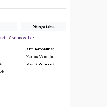
Dějiny a fakta
ví - Osobnosti.cz
Kim Kardashian
Karlos Vémola
á
Marek Ztracený
tch