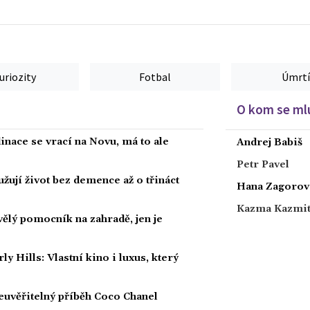
uriozity
Fotbal
Úmrtí
O kom se mlu
dinace se vrací na Novu, má to ale
Andrej Babiš
Petr Pavel
žují život bez demence až o třináct
Hana Zagorov
Kazma Kazmi
kvělý pomocník na zahradě, jen je
Hills: Vlastní kino i luxus, který
euvěřitelný příběh Coco Chanel