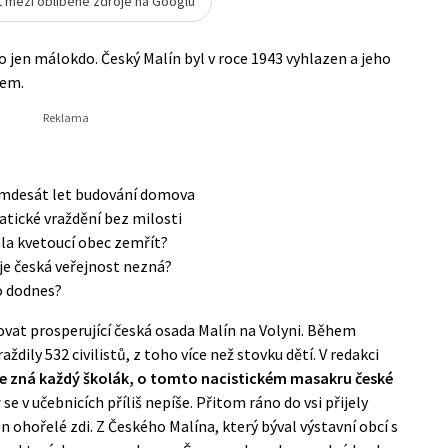
t mezi oblíbené zdroje na Googlu
ho jen málokdo. Český Malín byl v roce 1943 vyhlazen a jeho
bem.
dmdesát let budování domova
atické vraždění bez milosti
a kvetoucí obec zemřít?
je česká veřejnost nezná?
lo dodnes?
ovat prosperující česká osada Malín na Volyni. Během
ily 532 civilistů, z toho více než stovku dětí. V redakci
e zná každý školák, o tomto nacistickém masakru české
y
se v učebnicích příliš nepíše. Přitom ráno do vsi přijely
n ohořelé zdi. Z Českého Malína, který býval výstavní obcí s