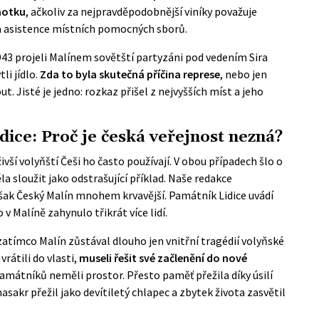
notku
, ačkoliv za nejpravděpodobnější viníky považuje
za asistence místních pomocných sborů.
43 projeli Malínem sovětští partyzáni pod vedením Sira
li jídlo.
Zda to byla skutečná příčina represe
, nebo jen
 Jisté je jedno: rozkaz přišel z nejvyšších míst a jeho
ice: Proč je česká veřejnost nezná?
ivší volyňští Češi ho často používají. V obou případech šlo o
la sloužit jako odstrašující příklad. Naše redakce
však Český Malín mnohem krvavější.
Památník Lidice
uvádí
v Malíně zahynulo třikrát více lidí.
zatímco Malín zůstával dlouho jen vnitřní tragédií volyňské
vrátili do vlasti,
museli řešit své začlenění do nové
amátníků neměli prostor. Přesto paměť přežila díky úsilí
masakr přežil jako devítiletý chlapec a zbytek života zasvětil