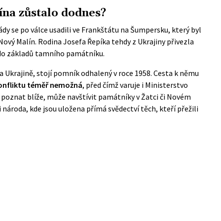
lína zůstalo dodnes?
ády se po válce usadili ve Frankštátu na Šumpersku, který byl
ový Malín. Rodina Josefa Řepíka tehdy z Ukrajiny přivezla
 do základů tamního památníku.
a Ukrajině, stojí pomník odhalený v roce 1958. Cesta k němu
konfliktu téměř nemožná
, před čímž varuje i
Ministerstvo
 poznat blíže, může navštívit památníky v Žatci či Novém
 národa
, kde jsou uložena přímá svědectví těch, kteří přežili