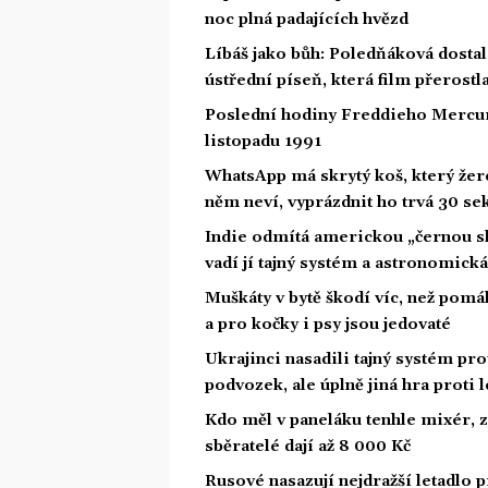
noc plná padajících hvězd
Líbáš jako bůh: Poledňáková dostal
ústřední píseň, která film přerostl
Poslední hodiny Freddieho Mercury
listopadu 1991
WhatsApp má skrytý koš, který žere 
něm neví, vyprázdnit ho trvá 30 se
Indie odmítá americkou „černou skř
vadí jí tajný systém a astronomick
Muškáty v bytě škodí víc, než pomáh
a pro kočky i psy jsou jedovaté
Ukrajinci nasadili tajný systém pr
podvozek, ale úplně jiná hra proti
Kdo měl v paneláku tenhle mixér, z
sběratelé dají až 8 000 Kč
Rusové nasazují nejdražší letadlo 