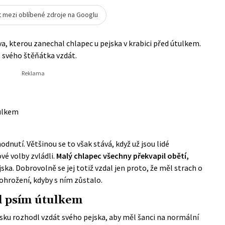
t mezi oblíbené zdroje na Googlu
a, kterou zanechal chlapec u pejska v krabici před útulkem.
e svého štěňátka vzdát.
tulkem
odnutí. Většinou se to však stává, když už jsou lidé
ové volby zvládli.
Malý chlapec všechny překvapil obětí,
ska. Dobrovolně se jej totiž vzdal jen proto, že měl strach o
 ohrožení, kdyby s ním zůstalo.
d psím útulkem
ásku rozhodl vzdát svého pejska, aby měl šanci na normální