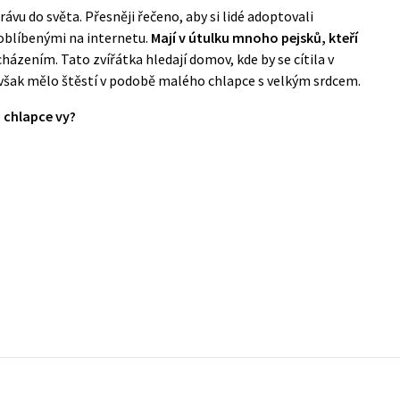
rávu do světa. Přesněji řečeno, aby si lidé adoptovali
a oblíbenými na internetu.
Mají v útulku mnoho pejsků, kteří
házením. Tato zvířátka hledají domov, kde by se cítila v
 však mělo štěstí v podobě malého chlapce s velkým srdcem.
o chlapce vy?