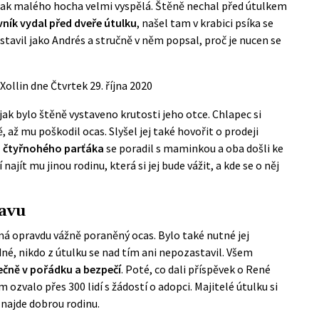
na tak malého hocha velmi vyspělá. Štěně nechal před útulkem
ník vydal před dveře útulku
, našel tam v krabici psíka se
stavil jako Andrés a stručně v něm popsal, proč je nucen se
Xollin
dne
Čtvrtek 29. října 2020
jak bylo štěně vystaveno krutosti jeho otce. Chlapec si
, až mu poškodil ocas. Slyšel jej také hovořit o prodeji
o čtyřnohého parťáka
se poradil s maminkou a oba došli ke
ajít mu jinou rodinu, která si jej bude vážit, a kde se o něj
tavu
 má opravdu vážně poraněný ocas. Bylo také nutné jej
dné, nikdo z útulku se nad tím ani nepozastavil. Všem
ečně v pořádku a bezpečí
.
Poté, co dali příspěvek o René
m ozvalo přes 300 lidí s žádostí o adopci. Majitelé útulku si
 najde dobrou rodinu.