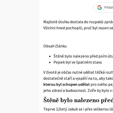
Přida
Majitelé útulku dostala do rozpaků zpráv
Všichni hned pochopili, proč byl nucen s
Obsah článku
Štěně bylo nalezeno před psím ú
Pejsek byl ve špatném stavu
V životě je občas nutné udělat těžká rozh
dostatečně staří a vyspělí na to, aby tak
kterou byl schopen udělat
pro svého pej
jeho zdraví a budoucnost. Zvíře by bylo v
Štěně bylo nalezeno pře
Teprve 12letý Jakub se i přes veškerou l