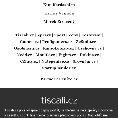
Kim Kardashian
Karlos Vémola
Marek Ztracený
Tiscali.cz
|
Zprávy
|
Sport
|
Ženy
|
Cestování
|
Games.cz
|
Profigamers.cz
|
ZeStolu.cz
|
Osobnosti.cz
|
Karaoketexty.cz
|
Úschovna.cz
|
Nedd.cz
|
Moulík.cz
|
Fights.cz
|
Dokina.cz
|
CZhity.cz
|
Našepeníze.cz
|
Srovnám.cz
|
StartupInsider.cz
Partneři:
Peníze.cz
Tiscali.cz
je český zpravodajský portál, na kterém najdete
zprávy
z domova
a ze světa,
sport
, finance nebo servis s předpovědí počasí. Mezi oblíbené