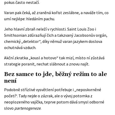
pokus často nestačí.
Varan pak čeká, až zraněná kořist zeslábne, a naváže tím, co
umí nejlépe: hledáním pachu.
Jeho hlavní zbraň neleží v rychlosti. Saint Louis Zoo i
Smithsonian zdůrazňují čich a takzvaný Jacobsonův orgán,
chemický „detektor“, díky němuž varan jazykem doslova
ochutnává vzduch.
Akční zkratka „kousl a hotovo“ tak mizí, místo ní zůstává
strategie poranit, nechat slábnout a znovu najít.
Bez samce to jde, běžný režim to ale
není
Podobně střízlivé vysvětlení potřebuje i „neposkvrněné
početí“. Tady nejde o zázrak, ale o vývoj potomka z
neoplozeného vajíčka, teprve potom dává smysl odborné
slovo
partenogeneze
.