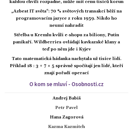
každou chvíli rozpadne, může mít cenu tisíců korun
„Azbest IT světa“: 70 % světových transakcí běží na
programovacím jazyce z roku 1959. Nikdo ho
neumí nahradit
Střelba u Kremlu kvůli e-shopu za biliony, Putin
panikaří. Wildberries ovládají kavkazské klany a
teď po něm jde i Kyjev
Tato matematická hádanka nachytala už tisíce lidí.
Příklad 18 : 3 + 7 × 5 správně spočítají jen lidé, kteří
znají pořadí operací
O kom se mluví - Osobnosti.cz
Andrej Babiš
Petr Pavel
Hana Zagorová
Kazma Kazmitch