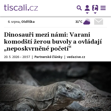
31°C
6. srpna
,
Oldřiška
Dinosauři mezi námi: Varani
komodští žerou buvoly a ovládají
„neposkvrněné početí“
20. 5. 2026 – 20:57
|
Partnerské články
|
vedazive.cz