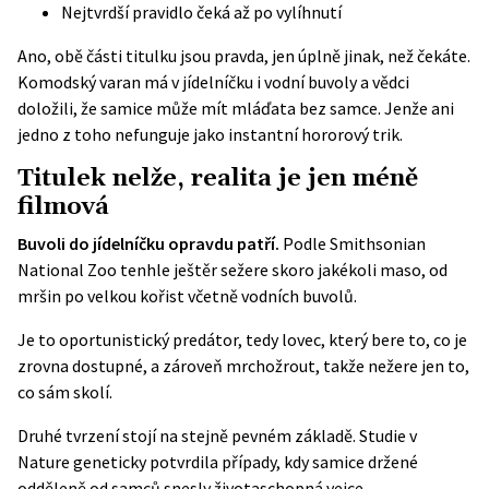
Nejtvrdší pravidlo čeká až po vylíhnutí
Ano, obě části titulku jsou pravda, jen úplně jinak, než čekáte.
Komodský varan má v jídelníčku i vodní buvoly a vědci
doložili, že samice může mít mláďata bez samce. Jenže ani
jedno z toho nefunguje jako instantní hororový trik.
Titulek nelže, realita je jen méně
filmová
Buvoli do jídelníčku opravdu patří.
Podle
Smithsonian
National Zoo
tenhle ještěr sežere skoro jakékoli maso, od
mršin po velkou kořist včetně vodních buvolů.
Je to oportunistický predátor, tedy lovec, který bere to, co je
zrovna dostupné, a zároveň mrchožrout, takže nežere jen to,
co sám skolí.
Druhé tvrzení stojí na stejně pevném základě.
Studie v
Nature
geneticky potvrdila případy, kdy samice držené
odděleně od samců snesly životaschopná vejce.