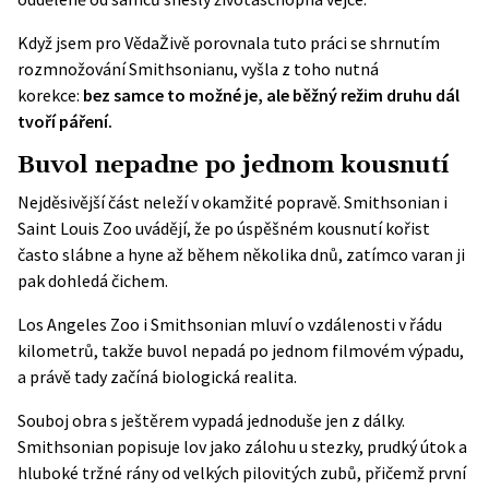
Když jsem pro VědaŽivě porovnala tuto práci se shrnutím
rozmnožování Smithsonianu, vyšla z toho nutná
korekce:
bez samce to možné je, ale běžný režim druhu dál
tvoří páření.
Buvol nepadne po jednom kousnutí
Nejděsivější část neleží v okamžité popravě. Smithsonian i
Saint Louis Zoo uvádějí, že po úspěšném kousnutí kořist
často slábne a hyne až během několika dnů, zatímco varan ji
pak dohledá čichem.
Los Angeles Zoo i Smithsonian mluví o vzdálenosti v řádu
kilometrů, takže buvol nepadá po jednom filmovém výpadu,
a právě tady začíná biologická realita.
Souboj obra s ještěrem vypadá jednoduše jen z dálky.
Smithsonian popisuje lov jako zálohu u stezky, prudký útok a
hluboké tržné rány od velkých pilovitých zubů, přičemž první