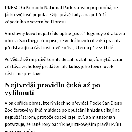
UNESCO
u Komodo National Park zároveň připomíná, že
jádro světové populace žije právě tady a na pobřeží
západního a severního Floresu.
Ani slavný buvol nepatří do úplně „čisté“ legendy o drakovi a
obrovi. San Diego Zoo píše, že vodní buvoli i divoká prasata
představují na části ostrovů kořist, kterou přivezli lidé.
Ve VědaŽivě mi právě tenhle detail rozbil nejvíc mýtů: varan
zůstává vrcholový predátor, ale kulisy jeho lovu člověk
částečně přestavěl.
Nejtvrdší pravidlo čeká až po
vylíhnutí
A pak přijde obraz, který všechno převrátí. Podle San Diego
Zoo čerstvě vylíhlá mláďata po opuštění hnízda utíkají na
nejbližší strom, protože dospělci je loví, a Smithsonian
potvrzuje, že rané roky patří k nejrizikovějším právě i kvůli
jiným varanům.