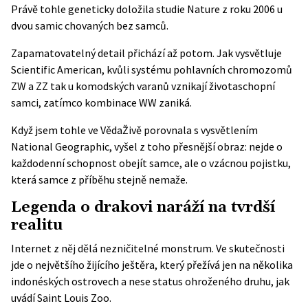
Právě tohle geneticky doložila studie Nature z roku 2006 u
dvou samic chovaných bez samců.
Zapamatovatelný detail přichází až potom. Jak vysvětluje
Scientific American, kvůli systému pohlavních chromozomů
ZW a ZZ tak u komodských varanů vznikají životaschopní
samci, zatímco kombinace WW zaniká.
Když jsem tohle ve VědaŽivě porovnala s vysvětlením
National Geographic, vyšel z toho přesnější obraz: nejde o
každodenní schopnost obejít samce, ale o vzácnou pojistku,
která samce z příběhu stejně nemaže.
Legenda o drakovi naráží na tvrdší
realitu
Internet z něj dělá nezničitelné monstrum. Ve skutečnosti
jde o největšího žijícího ještěra, který přežívá jen na několika
indonéských ostrovech a nese status ohroženého druhu, jak
uvádí Saint Louis Zoo.