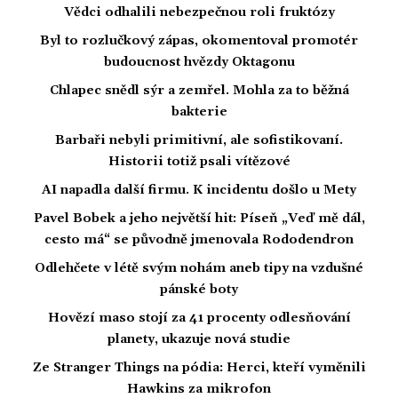
Vědci odhalili nebezpečnou roli fruktózy
Byl to rozlučkový zápas, okomentoval promotér
budoucnost hvězdy Oktagonu
Chlapec snědl sýr a zemřel. Mohla za to běžná
bakterie
Barbaři nebyli primitivní, ale sofistikovaní.
Historii totiž psali vítězové
AI napadla další firmu. K incidentu došlo u Mety
Pavel Bobek a jeho největší hit: Píseň „Veď mě dál,
cesto má“ se původně jmenovala Rododendron
Odlehčete v létě svým nohám aneb tipy na vzdušné
pánské boty
Hovězí maso stojí za 41 procenty odlesňování
planety, ukazuje nová studie
Ze Stranger Things na pódia: Herci, kteří vyměnili
Hawkins za mikrofon