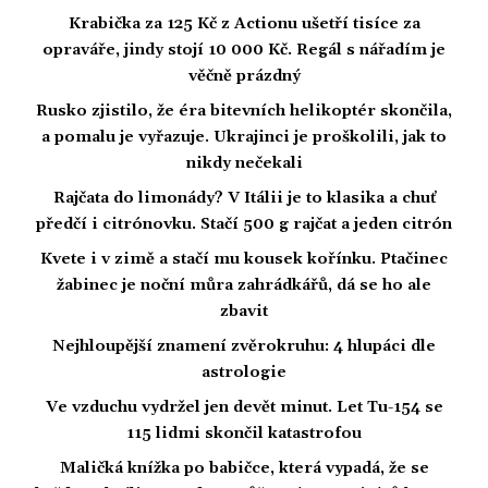
Krabička za 125 Kč z Actionu ušetří tisíce za
opraváře, jindy stojí 10 000 Kč. Regál s nářadím je
věčně prázdný
Rusko zjistilo, že éra bitevních helikoptér skončila,
a pomalu je vyřazuje. Ukrajinci je proškolili, jak to
nikdy nečekali
Rajčata do limonády? V Itálii je to klasika a chuť
předčí i citrónovku. Stačí 500 g rajčat a jeden citrón
Kvete i v zimě a stačí mu kousek kořínku. Ptačinec
žabinec je noční můra zahrádkářů, dá se ho ale
zbavit
Nejhloupější znamení zvěrokruhu: 4 hlupáci dle
astrologie
Ve vzduchu vydržel jen devět minut. Let Tu-154 se
115 lidmi skončil katastrofou
Maličká knížka po babičce, která vypadá, že se