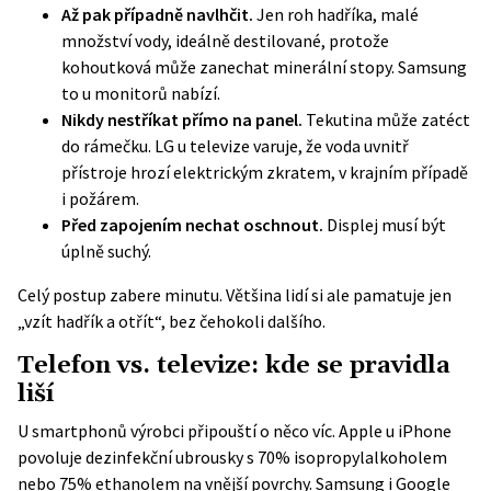
Až pak případně navlhčit.
Jen roh hadříka, malé
množství vody, ideálně destilované, protože
kohoutková může zanechat minerální stopy. Samsung
to u monitorů nabízí.
Nikdy nestříkat přímo na panel.
Tekutina může zatéct
do rámečku. LG u televize varuje, že voda uvnitř
přístroje hrozí elektrickým zkratem, v krajním případě
i požárem.
Před zapojením nechat oschnout.
Displej musí být
úplně suchý.
Celý postup zabere minutu. Většina lidí si ale pamatuje jen
„vzít hadřík a otřít“, bez čehokoli dalšího.
Telefon vs. televize: kde se pravidla
liší
U smartphonů výrobci připouští o něco víc.
Apple u iPhone
povoluje
dezinfekční ubrousky s 70% isopropylalkoholem
nebo 75% ethanolem na vnější povrchy. Samsung i Google