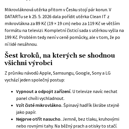
Mikrovláknová utěrka přitom v Česku stojí pár korun. V
DATARTu se k 25. 5. 2026 dala pořídit utěrka Clean IT z
mikrovlákna za 89 Kč (19 × 19 cm) nebo za 119 Kč ve větším
formátu na televizi.
Kompletní čisticí sada s utěrkou
vyšla na
199 Kč. Problém tedy není v ceně pomůcky, ale v tom, že po
ní lidé nesáhnou.
Šest kroků, na kterých se shodnou
všichni výrobci
Z průniku návodů Apple, Samsungu, Google, Sony a LG
vychází jeden společný postup:
Vypnout a odpojit zařízení.
U televize navíc nechat
panel chvíli vychladnout.
Vzít čisté mikrovlákno.
Špinavý hadřík škrábe stejně
jako papír.
Nejprve otřít nasucho.
Jemně, bez tlaku, kruhovými
nebo rovnými tahy. Na běžný prach a otisky to stačí.