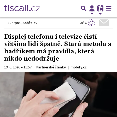
25°C
8. srpna
,
Soběslav
Displej telefonu i televize čistí
většina lidí špatně. Stará metoda s
hadříkem má pravidla, která
nikdo nedodržuje
13. 6. 2026 – 11:57
|
Partnerské články
|
mobify.cz