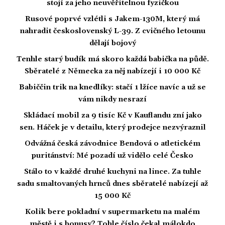
stojí za jeho neuvěřitelnou fyzičkou
Rusové poprvé vzlétli s Jakem-130M, který má
nahradit československý L-39. Z cvičného letounu
dělají bojový
Tenhle starý budík má skoro každá babička na půdě.
Sběratelé z Německa za něj nabízejí i 10 000 Kč
Babiččin trik na knedlíky: stačí 1 lžíce navíc a už se
vám nikdy nesrazí
Skládací mobil za 9 tisíc Kč v Kauflandu zní jako
sen. Háček je v detailu, který prodejce nezvýraznil
Odvážná česká závodnice Bendová o atletickém
puritánství: Mé pozadí už vidělo celé Česko
Stálo to v každé druhé kuchyni na lince. Za tuhle
sadu smaltovaných hrnců dnes sběratelé nabízejí až
15 000 Kč
Kolik bere pokladní v supermarketu na malém
městě i s bonusy? Tohle číslo čekal málokdo