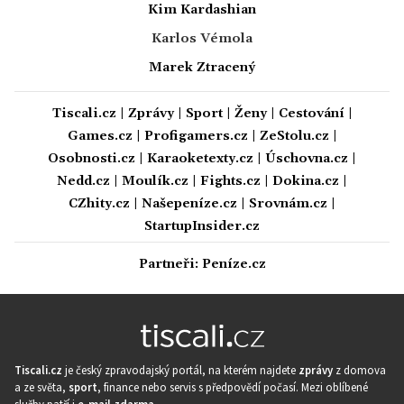
Kim Kardashian
Karlos Vémola
Marek Ztracený
Tiscali.cz
|
Zprávy
|
Sport
|
Ženy
|
Cestování
|
Games.cz
|
Profigamers.cz
|
ZeStolu.cz
|
Osobnosti.cz
|
Karaoketexty.cz
|
Úschovna.cz
|
Nedd.cz
|
Moulík.cz
|
Fights.cz
|
Dokina.cz
|
CZhity.cz
|
Našepeníze.cz
|
Srovnám.cz
|
StartupInsider.cz
Partneři:
Peníze.cz
Tiscali.cz
je český zpravodajský portál, na kterém najdete
zprávy
z domova
a ze světa,
sport
, finance nebo servis s předpovědí počasí. Mezi oblíbené