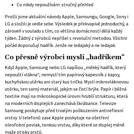
Co nikdy nepoužívám: stručný přehled
Prošli jsme aktuální návody Apple, Samsungu, Google, Sony i
LG a složili je vedle sebe. Výsledek je překvapivě jednoduchý, a
zároveň v souladu s tím, co většina domácností dělá každý
týden. Žádný z výrobců nepřišel s revoluční metodou. Všichni
pořád doporučují hadřík. Jenže ne ledajaký a ne ledajak.
Co přesně výrobci myslí „hadříkem“
Když Apple, Samsung nebo LG napíšou „měkký hadřík, který
nepouští vlákna“, nemyslí tím papírový kapesník z kapsy,
kuchyňskou utěrku ani starý kus trička. Myslí mikrovláknovou
utěrku, ten samý materiál, jakým se čistí brýle. Papír i běžná
textilie mají na mikroskopické úrovni hrubší strukturu, která
na moderních displejích zanechává škrábance. Televize
Samsung poskytuje před
trvalým poškozením antireflexní
vrstvy
. U telefonů zase Apple poskytuje na ošetření
oleofobní povlak, tenkou vrstvu, díky které se displej méně
maže otisky prstů.