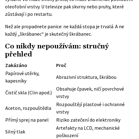
oleofobní vrstvy. U televize pak skvrny nebo pruhy, které
zůstávají i po restartu.
Než ale propadnete panice: ne každá stopa je trvalá. A ne
každý „škrábanec“ je skutečný škrábanec.
Co nikdy nepoužívám: stručný
přehled
Zakázáno
Proč
Papírové utěrky,
Abrazivní struktura, škrábou
kapesníky
Obsahuje čpavek, ničí povrchové
Čistič skla (Clin apod.)
vrstvy
Rozpouštějí plastové i ochranné
Aceton, rozpouštědla
vrstvy
Přímý sprej na panel
Riziko zatečení do elektroniky
Artefakty na LCD, mechanické
Silný tlak
poškození