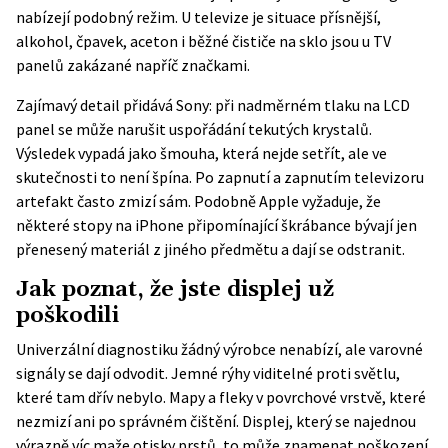
nabízejí podobný režim. U televize je situace přísnější,
alkohol, čpavek, aceton i běžné čističe na sklo jsou u TV
panelů zakázané napříč značkami.
Zajímavý detail přidává Sony: při nadměrném tlaku na LCD
panel se může narušit uspořádání tekutých krystalů.
Výsledek vypadá jako šmouha, která nejde setřít, ale ve
skutečnosti to není špína. Po zapnutí a zapnutím televizoru
artefakt často zmizí sám. Podobně Apple vyžaduje, že
některé stopy na iPhone připomínající škrábance bývají jen
přenesený materiál z jiného předmětu a dají se odstranit.
Jak poznat, že jste displej už
poškodili
Univerzální diagnostiku žádný výrobce nenabízí, ale varovné
signály se dají odvodit. Jemné rýhy viditelné proti světlu,
které tam dřív nebylo. Mapy a fleky v povrchové vrstvě, které
nezmizí ani po správném čištění. Displej, který se najednou
výrazně víc maže otisky prstů, to může znamenat poškození