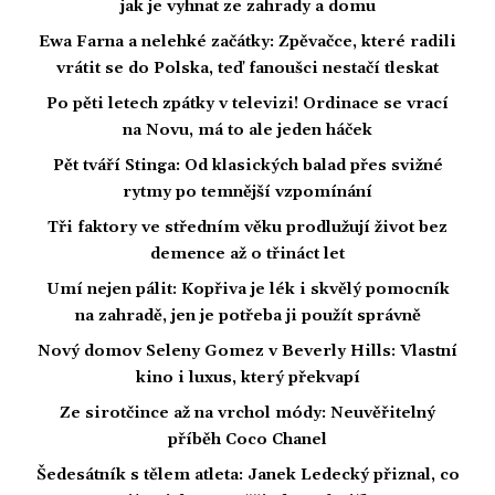
jak je vyhnat ze zahrady a domu
Ewa Farna a nelehké začátky: Zpěvačce, které radili
vrátit se do Polska, teď fanoušci nestačí tleskat
Po pěti letech zpátky v televizi! Ordinace se vrací
na Novu, má to ale jeden háček
Pět tváří Stinga: Od klasických balad přes svižné
rytmy po temnější vzpomínání
Tři faktory ve středním věku prodlužují život bez
demence až o třináct let
Umí nejen pálit: Kopřiva je lék i skvělý pomocník
na zahradě, jen je potřeba ji použít správně
Nový domov Seleny Gomez v Beverly Hills: Vlastní
kino i luxus, který překvapí
Ze sirotčince až na vrchol módy: Neuvěřitelný
příběh Coco Chanel
Šedesátník s tělem atleta: Janek Ledecký přiznal, co