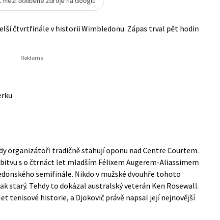
t mezi oblíbené zdroje na Googlu
elší čtvrtfinále v historii Wimbledonu. Zápas trval pět hodin
erku
kdy organizátoři tradičně stahují oponu nad Centre Courtem.
u bitvu s o čtrnáct let mladším Félixem Augerem-Aliassimem
edonského semifinále. Nikdo v mužské dvouhře tohoto
tak starý. Tehdy to dokázal australský veterán Ken Rosewall.
tenisové historie, a Djokovič právě napsal její nejnovější