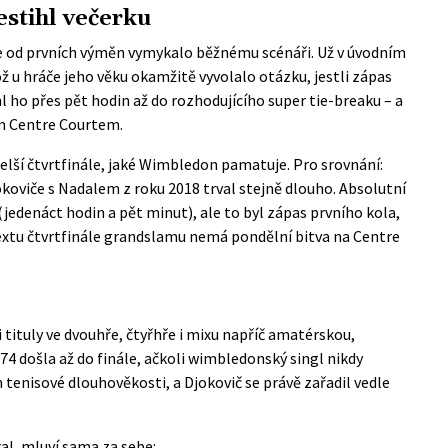
stihl večerku
se od prvních výměn vymykalo běžnému scénáři. Už v úvodním
ož u hráče jeho věku okamžitě vyvolalo otázku, jestli zápas
l ho přes pět hodin až do rozhodujícího super tie-breaku – a
ým Centre Courtem.
delší čtvrtfinále, jaké Wimbledon pamatuje. Pro srovnání:
koviče s Nadalem z roku 2018 trval stejně dlouho. Absolutní
(jedenáct hodin a pět minut), ale to byl zápas prvního kola,
textu čtvrtfinále grandslamu nemá pondělní bitva na Centre
tituly ve dvouhře, čtyřhře i mixu napříč amatérskou,
74 došla až do finále, ačkoli wimbledonský singl nikdy
tenisové dlouhověkosti, a Djokovič se právě zařadil vedle
ral, mluví sama za sebe: