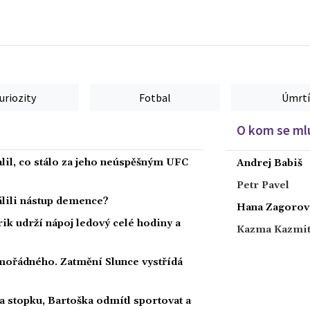
uriozity
Fotbal
Úmrtí
O kom se mlu
alil, co stálo za jeho neúspěšným UFC
Andrej Babiš
Petr Pavel
dálili nástup demence?
Hana Zagorov
rik udrží nápoj ledový celé hodiny a
Kazma Kazmi
ořádného. Zatmění Slunce vystřídá
a stopku, Bartoška odmítl sportovat a