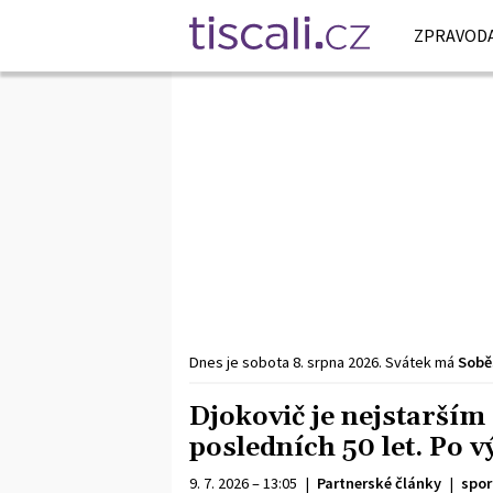
ZPRAVODA
Dnes je
sobota
8. srpna
2026
.
Svátek má
Sobě
Djokovič je nejstarší
posledních 50 let. Po v
9. 7. 2026 – 13:05
|
Partnerské články
|
spor