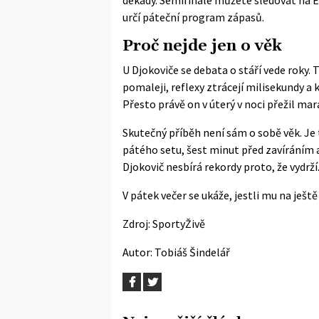
určí páteční program zápasů.
Proč nejde jen o věk
U Djokoviče se debata o stáří vede roky.
pomaleji, reflexy ztrácejí milisekundy a k
Přesto právě on v úterý v noci přežil mar
Skutečný příběh není sám o sobě věk. Je
pátého setu, šest minut před zavíráním 
Djokovič nesbírá rekordy proto, že vydrží. 
V pátek večer se ukáže, jestli mu na ještě
Zdroj:
SportyŽivě
Autor:
Tobiáš Šindelář