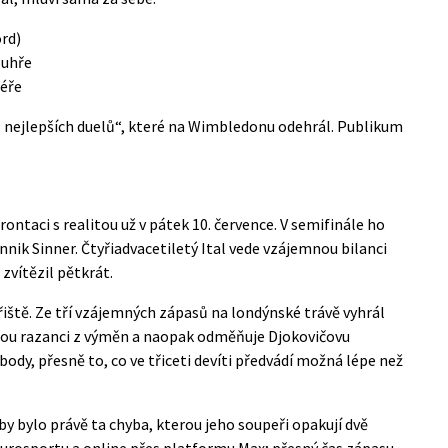
rd)
ouhře
iéře
 z nejlepších duelů“, které na Wimbledonu odehrál. Publikum
taci s realitou už v pátek 10. července. V semifinále ho
nnik Sinner. Čtyřiadvacetiletý Ital vede vzájemnou bilanci
 zvítězil pětkrát.
iště. Ze tří vzájemných zápasů na londýnské trávě vyhrál
nou razanci z výměn a naopak odměňuje Djokovičovu
ody, přesně to, co ve třiceti devíti předvádí možná lépe než
by bylo právě ta chyba, kterou jeho soupeři opakují dvě
Eurosportu a online přes platformu
Max
; přesný čas zápasu