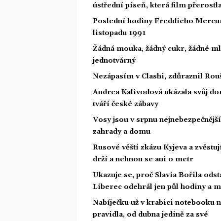
ústřední píseň, která film přerostl
Poslední hodiny Freddieho Mercury
listopadu 1991
Žádná mouka, žádný cukr, žádné ml
jednotvárný
Nezápasím v Clashi, zdůraznil Rouš
Andrea Kalivodová ukázala svůj do
tváří české zábavy
Vosy jsou v srpnu nejnebezpečnější: 
zahrady a domu
Rusové věští zkázu Kyjeva a zvěstuj
drží a nehnou se ani o metr
Ukazuje se, proč Slavia Bořila odst
Liberec odehrál jen půl hodiny a m
Nabíječku už v krabici notebooku 
pravidla, od dubna jedině za své