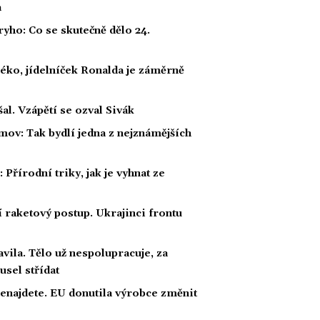
a
ho: Co se skutečně dělo 24.
éko, jídelníček Ronalda je záměrně
al. Vzápětí se ozval Sivák
mov: Tak bydlí jedna z nejznámějších
Přírodní triky, jak je vyhnat ze
í raketový postup. Ukrajinci frontu
avila. Tělo už nespolupracuje, za
usel střídat
nenajdete. EU donutila výrobce změnit