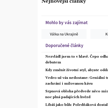
Nejnovější články
Mohlo by vás zajímat
Válka na Ukrajině
K
Doporučené články
Nezvládl jsem to v hlavě. Čepo odh
debutem
Kdy změnit životní styl, abyste od
Vedro už vás nedostane: Geniální t
zachrání i milovanou kávu
Srpnová obloha předvede něco mim
noc plná padajících hvězd
Líbáš jako bůh: Poledňáková dostal