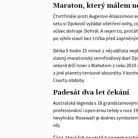
Maraton, který málem ne
Čtvrtfinále proti Augerovi-Aliassimovi 
setu si Djokovič vyžádal ošetření nohy, c
vůbec dohraje. Dohrál. A nejen to, protáh
po výhře slavil bez trička před zaplněn
Délka 5 hodin 15 minut z něj udělala nej
slavný maratonský semifinálový duel Djo
rekord drží Isner s Mahutem z roku 2010 
z jiné planety tenisové absurdity. V kon
Courtu obdoby.
Padesát dva let čekání
Australská legenda s 18 grandslamovými 
profesionální i open érou tehdy v roce 19
nevyhrála. Rosewall je dodnes symbolem 
něj.
Čísla, která Srb po cestě turnajem nasbí