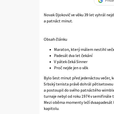
Přida
Novak Djokovič ve věku 39 let vyhrál nejd
a patnáct minut.
Obsah článku
Maraton, který málem nestihl več
Padesát dva let čekání
V pátek čeká Sinner
Proč nejde jen o věk
Bylo šest minut před jedenáctou večer, 
Srbský tenista právě dohrál pětisetovo
a postoupil do svého patnáctého wimbl
turnaje nebyl od roku 1974 v semifinále 
Mezi oběma momenty leží dvaapadesát let 
kapitolu.