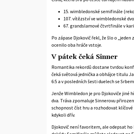
15. wimbledonské semifinále (reko
107. vítězství ve wimbledonské dv
67. grandslamové čtvrtfinále v kar
Po zápase Djokovič řekl, že šlo o „jeden
ocenilo oba hráče vstoje.
V pátek čeká Sinner
Romantika rekordů dostane tvrdou konfron
čeká světová jednička a obhájce titulu Ja
6:5 a v posledních šesti duelech se Srbem
Jenže Wimbledon je pro Djokoviče jiné hř
dva. Tráva zpomaluje Sinnerovu přiroze
schopnost číst hru a rozhodovat klíčové b
kdykoli dřív.
Djokovič není favoritem, ale odepsat ho 
dekády. Semifinále můžete sledovat na 