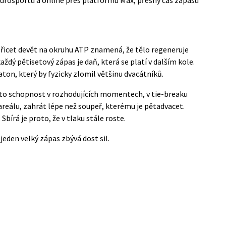
 Třicet devět na okruhu ATP znamená, že tělo regeneruje
aždý pětisetový zápas je daň, která se platí v dalším kole.
aton, který by fyzicky zlomil většinu dvacátníků.
 to schopnost v rozhodujících momentech, v tie-breaku
areálu, zahrát lépe než soupeř, kterému je pětadvacet.
Sbírá je proto, že v tlaku stále roste.
 jeden velký zápas zbývá dost sil.