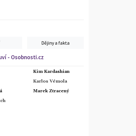
Dějiny a fakta
ví - Osobnosti.cz
Kim Kardashian
Karlos Vémola
á
Marek Ztracený
tch